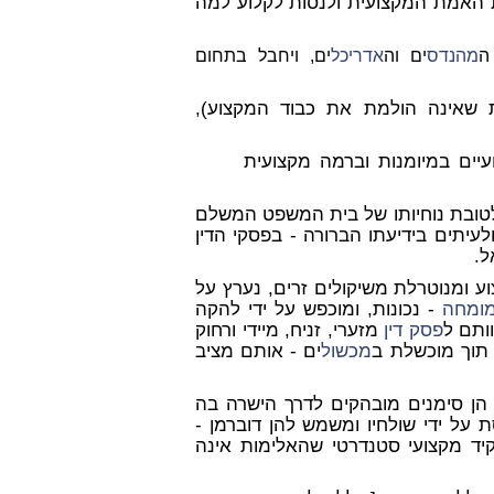
 האמת המקצועית ולנסות לקלוע למה
ה
מהנדס
ים וה
אדריכל
ים, ויחבל בתחום
 שאינה הולמת את כבוד המקצוע),
יים במיומנות וברמה מקצועית
ובת נוחיותו של בית המשפט המשלם
עיתים בידיעתו הברורה - בפסקי הדין
ל.
ומנוטרלת משיקולים זרים, נערץ על
ומחה
- נכונות, ומוכפש על ידי להקה
ותם ל
פסק דין
מזערי, זניח, מיידי ורחוק
תוך מוכשלת ב
מכשול
ים - אותם מציב
ן סימנים מובהקים לדרך הישרה בה
 על ידי שולחיו ומשמש להן דוברמן -
קיד מקצועי סטנדרטי שהאלימות אינה