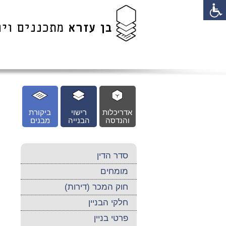
לג
כן
זי
אדריכלות
רישוי
ביקורת
והנדסה
הבנייה
מבנים
סדר הדין
מומחים
חוק המכר (דירות)
חלקי הבניין
פרטי בניין