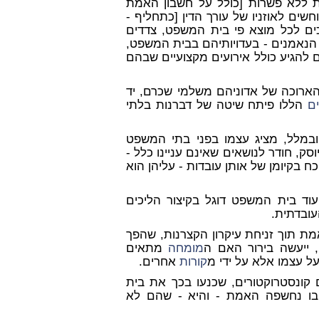
 ללא פשרות [כולל על חשבון האמת
חשים לאוזניו של עורך הדין [כתחליף -
ם לכל מוצא פי בית המשפט, צדדים
ם הנאמנים - בעדויותיהם בבית המשפט,
 להגיע כולל אירועים מקצועיים שבהם
הארוכה של אדוניהם משלמי שכרם, יד
ם
הללו פיתח שיטה של דברנות בלתי
במלל, מציג עצמו בפני בתי המשפט
ק, חודר לנושאים שאינם עניינו כלל -
ח בקיומן של אותן עובדות - עליהן הוא
עוד בית המשפט דוגל בקיצור הליכים
עובדתית.
ת תוך זניחת עיקרון הקצרנות, שהפך
, ייעשה בירור האם ה
מומחה
מתאים
ל עצמו אלא על ידי מ
קורות
אחרים.
קונסטרוקטורים, שכנעו בכך את בית
ו נחשפה האמת - והיא - שהם לא