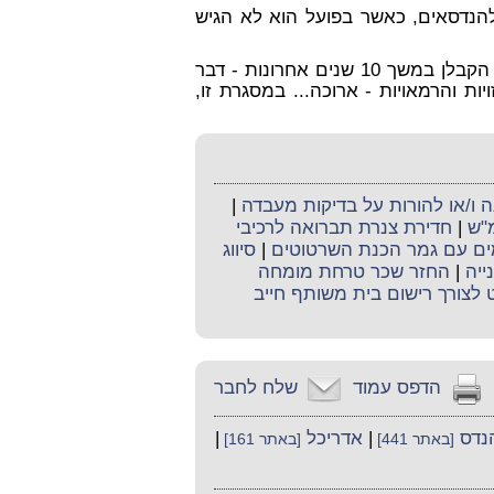
להנדסאים, כאשר בפועל הוא לא הגיש
שאמר לבית המשפט כי הוא לא עבד עם/עבור הקבלן במשך 10 שנים אחרונות - דבר
 והרמאויות - ארוכה... במסגרת זו,
ו/או להורות על בדיקות מעבדה
|
מ"ש
|
חדירת צנרת תברואה לרכיבי
מים עם גמר הכנת השרטוטים
|
סיווג
ייה
|
החזר שכר טרחת מומחה
לצורך רישום בית משותף חייב
הדפס עמוד
שלח לחבר
נדס
|
אדריכל
|
[באתר 441]
[באתר 161]