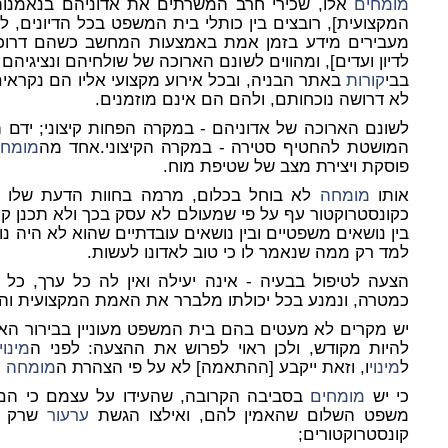
מומחים
אלו, שכירי חרב המשרתים את אדוניהם בנאמנות
המקצועית], רובצים בין כותלי בית המשפט בכל הדיונים, לו
מעבירים מידע בזמן אמת באמצעות המחשב כשהם דרוכי
לדיון ועדים], ומהווים לשונם הארוכה של שולחיהם ונציגיה
בבי
קורות
באתר הבניה, ובכל אירוע מקצועי אליו הם נקראים
לא דרושה נוכחותם, ולהם הם אינם מוזמנים.
לשונם הארוכה של אדוניהם - במקרה הפחות קיצוני; ידם 
המושטת להחטיף סטירה - במקרה הקיצוני.אחד מה
מומחי
פוסקת ויצירת מצב של שטיפת מוח.
אותו
מומחה
לא בוחל בכלום, מרמה בחוות הדעת שלו ו
כקונסטרוקטור עף על פי שמעולם לא עסק בכך ולא תכנן קיוס
בין נושאים משפטיים ובין נושאים עובדתיים שהוא לא היה נוכ
למד רק ממה שנאמר לו כי טוב לאדונו לעשות.
הצעה לטיפול בבעיה - אינה יעילה ואין לה כל ערך, כל 
כמטרה, ונמנע בכל יכולתו מלברר את האמת המקצועית וה
יש מקרים לא מעטים בהם בית המשפט מעוניין בבירור האמ
להיות מקודש, ולכן ראוי לפרוש את ההצעה: לפני ה
מינוי
ל
מינוי
ו, וזאת ייקבע [ההתאמה] לא על פי הצהרת ה
מומחה
ע
כי יש
מומחים
בסביבה הקרובה, שהעידו על עצמם כי הם 
משפט השלום שהאמין להם, ואילצו הגשת
ערעור
שרק ב
קונסטרוקטורים;