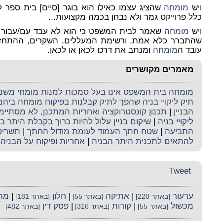
ויש
מומחה
שהציג עצמו כאילו הוא בוגר [סיים] בית ספר 
כלל פרוייקט גמר ולא נבחן בכמה מקצועות...
ויש
מומחה
שהתברר כלא אמת, ורשימת המעללים, השקרים, ההתחזויות
עובד ה
מומחה
ומנתב את דרכו לכאן או לכאן.
מאמרים מקושרים
מומחה בית המשפט אינו בעל סמכות למנות מומחי משנה 
תיק ליקויי בניה שהפך לתיק קבלנות בפיקוח מומחה ביה
הבניין
|
תכנון קונסטרוקציה ואחריות המתכנן, לא מסתיי
ליקויי בניה
|
שיקום בניין עלול להיות כרוך בקבלת היתר בנ
התביעה
|
שטח חתך העמוד לעומת מודול החתך
|
תשריט 
להתאים לתכנית היתר הבניה
|
אחריות ופיקוח על הבניה
Tweet
ערעור
|
אתיקה
|
חלון
|
מה
[באתר 220]
[באתר 55]
[באתר 181]
מכשול
|
קורות
|
פסק דין
[באתר 55]
[באתר 316]
[באתר 482]