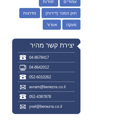
עמודים
יסודות
חוק המכר (דירות)
מדרגות
מעקה
אוורור
יצירת קשר מהיר
04-8678417
04-8642012
052-6010262
avram@benezra.co.il
052-4387878
yoel@benezra.co.il