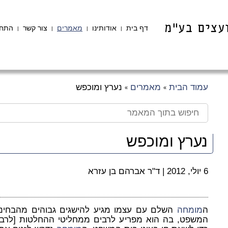
דף בית
אודותינו
מאמרים
צור קשר
התחב
|
|
|
|
עמוד הבית
מאמרים
נערץ ומוכפש
»
»
נערץ ומוכפש
6 יולי, 2012
|
ד"ר אברהם בן עזרא
ה
מומחה
השלם עם עצמו מגיע להישגים גבוהים מהבחינ
המשפט, בה הוא מפריע לרבים ממחליטי ההחלטות [לרבו