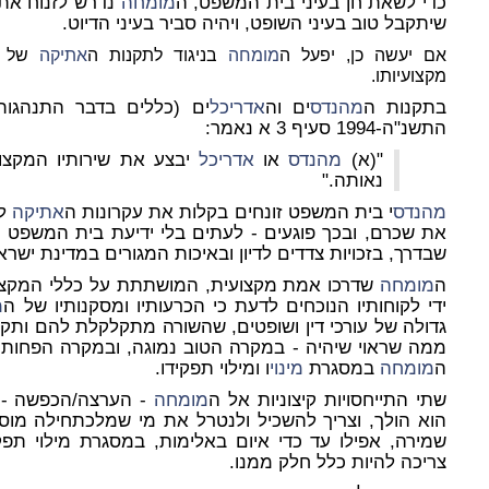
כדי לשאת חן בעיני בית המשפט, ה
מומחה
נדרש לזנוח את
שיתקבל טוב בעיני השופט, ויהיה סביר בעיני הדיוט.
אם יעשה כן, יפעל ה
מומחה
בניגוד לתקנות ה
אתיקה
של 
מקצועיותו.
בתקנות ה
מהנדס
ים וה
אדריכל
ים (כללים בדבר התנהגות
התשנ"ה-1994 סעיף 3 א נאמר:
"(א)
מהנדס
או
אדריכל
יבצע את שירותיו המקצוע
נאותה."
מהנדס
י בית המשפט זונחים בקלות את עקרונות ה
אתיקה
לט
את שכרם, ובכך פוגעים - לעתים בלי ידיעת בית המשפט ול
שבדרך, בזכויות צדדים לדיון ובאיכות המגורים במדינת ישרא
ה
מומחה
שדרכו אמת מקצועית, המושתתת על כללי המקצוע 
ידי לקוחותיו הנוכחים לדעת כי הכרעותיו ומסקנותיו של ה
מ
גדולה של עורכי דין ושופטים, שהשורה מתקלקלת להם ותקו
ממה שראוי שיהיה - במקרה הטוב נמוגה, ובמקרה הפחות 
ה
מומחה
במסגרת
מינוי
ו ומילוי תפקידו.
שתי התייחסויות קיצוניות אל ה
מומחה
- הערצה/הכפשה - ה
הוא הולך, וצריך להשכיל ולנטרל את מי שמלכתחילה מוסת
שמירה, אפילו עד כדי איום באלימות, במסגרת מילוי תפ
צריכה להיות כלל חלק ממנו.