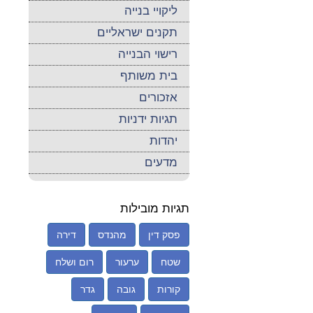
ליקויי בנייה
תקנים ישראליים
רישוי הבנייה
בית משותף
אזכורים
תגיות ידניות
יהדות
מדעים
תגיות מובילות
פסק דין
מהנדס
דירה
שטח
ערעור
רום ושלח
קורות
גובה
גדר