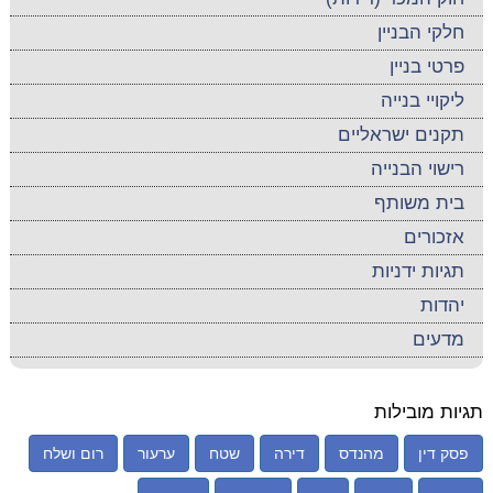
חלקי הבניין
פרטי בניין
ליקויי בנייה
תקנים ישראליים
רישוי הבנייה
בית משותף
אזכורים
תגיות ידניות
יהדות
מדעים
תגיות מובילות
פסק דין
מהנדס
דירה
שטח
ערעור
רום ושלח