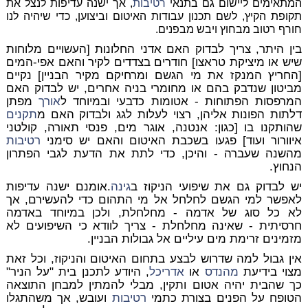
המתאימים ליישום גם בתנאי
רטיבות
, אך ישנה עדיפות לנצל את
תקופת הקיץ, לשם תכנון עבודות האיטום וביצוען, כדי שיהיה לנו
חורף רטוב מבחוץ ויבש מבפנים.
בין היתר, צריך לבדוק האם אדני החלונות [העשויים מלוחות
שיש או מיציקת טראצו] חודרים בצדדים לקיר והאם אפי-המים
[החריץ המנקז את מי הגשם ומרחיקם מקיר הבניין] נקיים
מביטון שנדבק בהם או מחומרי בניה אחרים, יש לבדוק האם
המרפסות הפתוחות - אטומות כדבעי ובמיוחד ל
אורך
מפתן
דלתות הפונות אליהן, רצוי לעלות לגג ולבדוק האם מ
תקנים
שהותקנו בו [כגון: אנטנה, אוגר מים, פנסי תאורה, קולטני
איוורור ועוד] פגעו בשכבת האיטום והאם יש סימני
רטיבות
מהשנה שעברה - והיכן, כדי לתת את הדעת לגבי הפתרון
הנחוץ.
יש לבדוק גם את שיפועי הניקוז ב
גינה
.אומנם ישנה עדיפות
לאפשר למי הגשם לחלחל אל מי התהום כדי להעשירם, אך
לא כל סוג של אדמה - מחלחלת, ולכן במיוחד באדמה
חרסיתית - שאינה מחלחלת - צריך לוודא כי השיפועים לא
מזמינים זרימת מים עיליים אל גבולות הבניין.
אין גבול למה שדרוש לבצע בתחום האיטום והניקוז, וכל זאת
מצוי בידיעת
מהנדס
או
אדריכל
, היודע לתכנן בית "על הניר"
כך שהבית יהיה אטום ותקין, מבלי להמתין למבחן התוצאה
הטופח על הפנים בצורת כתמי
רטיבות
ועובש, אך משהתגלו