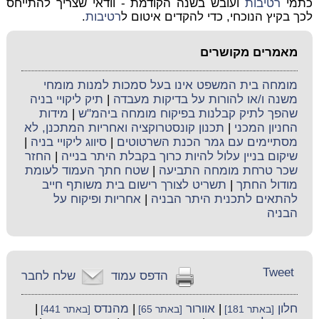
כתמי
רטיבות
ועובש בשנה הקודמת - וודאי שצריך להתייחס
לכך בקיץ הנוכחי, כדי להקדים איטום ל
רטיבות
.
מאמרים מקושרים
מומחה בית המשפט אינו בעל סמכות למנות מומחי
משנה ו/או להורות על בדיקות מעבדה
|
תיק ליקויי בניה
שהפך לתיק קבלנות בפיקוח מומחה ביהמ"ש
|
מידות
החניון המכני
|
תכנון קונסטרוקציה ואחריות המתכנן, לא
מסתיימים עם גמר הכנת השרטוטים
|
סיווג ליקויי בניה
|
שיקום בניין עלול להיות כרוך בקבלת היתר בנייה
|
החזר
שכר טרחת מומחה התביעה
|
שטח חתך העמוד לעומת
מודול החתך
|
תשריט לצורך רישום בית משותף חייב
להתאים לתכנית היתר הבניה
|
אחריות ופיקוח על
הבניה
Tweet
הדפס עמוד
שלח לחבר
חלון
|
אוורור
|
מהנדס
|
[באתר 181]
[באתר 65]
[באתר 441]