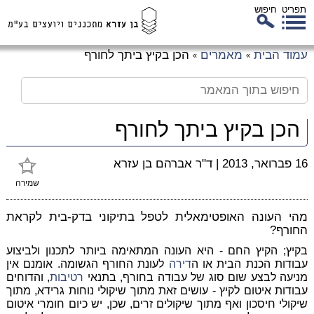
תפריט
חיפוש
לג
עמוד הבית
מאמרים
הכן בקיץ ביתך לחורף
»
»
כן
זי
הכן בקיץ ביתך לחורף
16 פברואר, 2013
|
ד"ר אברהם בן עזרא
שמירה
מהי העונה האופטימאלית לטפל בתיקוני בדק-בית לקראת
החורף?
בקיץ; הקיץ החם - היא העונה המתאימה ביותר לתכנון ולביצוע
עבודות הכנת הבית או ה
דירה
לעונת החורף הגשומה. אומנם אין
מניעה לבצע שום סוג של עבודה בחורף, בתנאי
רטיבות
, והדוחים
עבודות איטום לקיץ - עושים זאת מתוך שיקולי נוחות גרידא, מתוך
שיקולי חיסכון ואף מתוך שיקולים זרים, שכן, יש כיום חומרי איטום