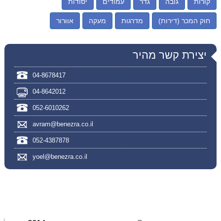
קורות
גובה
גדר
עמודים
יסודות
חוק המכר (דירות)
מדרגות
מעקה
אוורור
יצירת קשר מהיר
04-8678417
04-8642012
052-6010262
avram@benezra.co.il
052-4387878
yoel@benezra.co.il