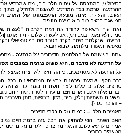
פסיכולוגי, המתבסס על ניתוח הלכי רוח; מה שמרתיע את
ההרתעה, גורמת בצד המרתיע לשאננות ולחידלון, מתוך ק
האויב, והעיקר,
אינה מונעת התעצמותו של האויב תח
המושגת במצב כזה היא רגיעה מזויפת.
זאת ועוד, השאיפה להוריד את רמת הלהבות ו"לעשות ש
סמוי, ולא נאמר במפורש], או: לעשות שלום - תוך אתנן [
ורתיעה, שנקלטת היטב בקרב הטרוריסט הפוטנציאלי ובקרב
מאפשר ומעודד מלחמה, שבוא תבוא.
עתה, בעיצומה של המלחמה, הדיבורים על
הרתעה
- מתפר
על הרתעה לא מדברים, היא פשוט נגרמת במצבים מסוי
על הרתעה לא מסתמכים, כי ההרתעה לא יוצרת אמצעי לח
דבר נוסף: שמעתי פרשנים צבאיים המתראיינים בכלי ה
טרופים אלה, כי עלינו ליצור תשתיות בעזה כדי שיהי
דברים אלה אינם ראויים ויוצרים עידוד לטרור, שהרי הם מו
משיגים תשתיות [דלק, מים, מזון, תרופות, מתן מעברים חו
– והרבה כסף].
האמירות הללו – גורמות נזקים בלתי הפיכים.
האם הפתרון הוא להחזיק את חבל עזה ברמת חיים נמו
אמורים להשיג כלום, והמלחמה צריכה לגרום נזקים, שמדי
מטעמים ברורים.