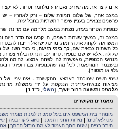
אדם קוצר את מה שזרע, ואם זרע מלחמה וטרור, לא יקצור 
במצב אחר, של שלום תמורת שלום – ורק לאחריו – יש 
פרשנים צבאיים בעניין שיפור התשתיות בחבל עזה.
כנופיות הטרור בעזה, מצויות במצב מלחמה עם מדינת ישר
במצב זה, במשך עשרות השנים, הן קבעו את סדר היום ומ
המשוואה ולקחת את היוזמה. מדינת ישראל חייבת להבטיח כי
כל תשתית צבאית שם,
כך בימי רגיעה
, כי בצד השני של 
שקולה, אלא יש שם כנופיות טרור עם הנהגה בלתי צפויה. מ
מנהיגי הכנופיות, מאפשרת להן לפתח אמצעי לחימה ולהפ
ובעוצמה המותאמת לכל מה שהכנופיות צברו ופיתחו בעת 
גלוי או מוסווה].
שינוי השיח שמוכתב באמצעי התקשורת - אינו עניין של 
מציאות צבאית-מדינית הננקטת על ידי ממשלת מדינת 
מלחמה
ותשועה ברוב יועץ
",
[
משלי
, כ"ד ו'].
מאמרים מקושרים
מומחה בית המשפט אינו בעל סמכות למנות מומחי משנה 
מט לאלופים!
|
מידות החניון המכני
|
סיווג ליקויי בניה
|
שיק
היתר בנייה
|
שטח חתך העמוד לעומת מודול החתך
|
אחר