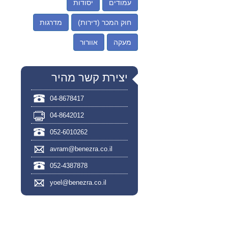
עמודים
יסודות
חוק המכר (דירות)
מדרגות
מעקה
אוורור
יצירת קשר מהיר
04-8678417
04-8642012
052-6010262
avram@benezra.co.il
052-4387878
yoel@benezra.co.il