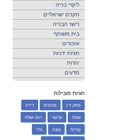
ליקויי בנייה
תקנים ישראליים
רישוי הבנייה
בית משותף
אזכורים
תגיות ידניות
יהדות
מדעים
תגיות מובילות
פסק דין
מהנדס
דירה
שטח
ערעור
רום ושלח
קורות
גובה
גדר