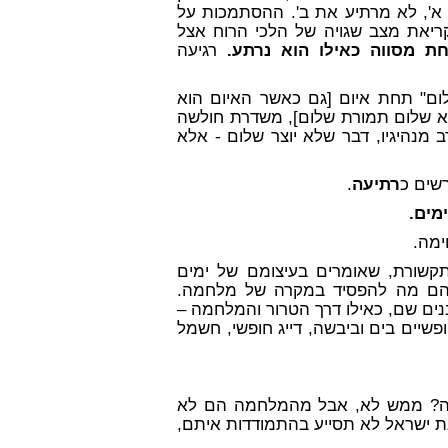
 א', לא מרתיע את ב'. ההסתמכות על
ריאת מצב שגויה של הלכי הרוח אצל
ת מסווה כאילו הוא נרתע.
רגיעה
לום"
תחת איום
[גם כאשר האיום הוא
ולא שלום תמורת שלום], משדרת חולשה
 מנהיגיו, דבר שלא יוצר שלום - אלא
שים כ
רתיעה
.
מים.
ימה.
תקשורת, שאומרים בעיצומם של ימים
ה להם מה להפסיד במקרה של מלחמה.
בנים שם, כאילו דרך הטרור והמלחמה –
פשיים בים וביבשה, דייג חופשי, חשמל
כה? ממש לא, אבל מהמלחמה הם לא
נת ישראל לא תסייע בהתמודדות איתם,