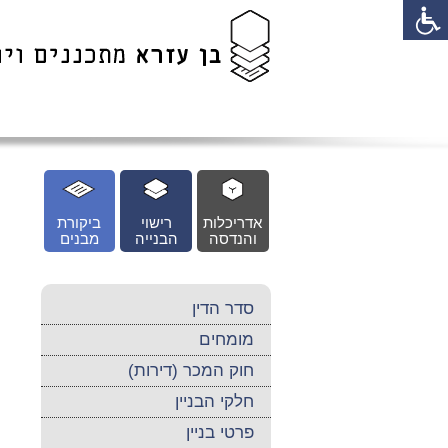
לג
כן
זי
אדריכלות
רישוי
ביקורת
והנדסה
הבנייה
מבנים
סדר הדין
מומחים
חוק המכר (דירות)
חלקי הבניין
פרטי בניין