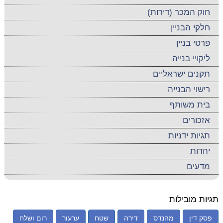
חוק המכר (דירות)
חלקי הבניין
פרטי בניין
ליקויי בנייה
תקנים ישראליים
רישוי הבנייה
בית משותף
אזכורים
תגיות ידניות
יהדות
מדעים
תגיות מובילות
פסק דין
מהנדס
דירה
שטח
ערעור
רום ושלח