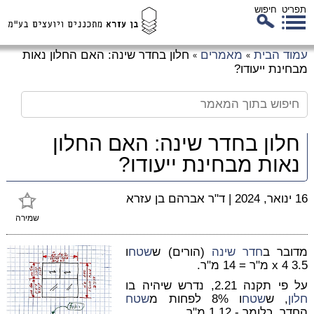
תפריט
חיפוש
לג
עמוד הבית
מאמרים
חלון בחדר שינה: האם החלון נאות
»
»
כן
מבחינת ייעודו?
זי
חלון בחדר שינה: האם החלון
נאות מבחינת ייעודו?
16 ינואר, 2024
|
ד"ר אברהם בן עזרא
שמירה
מדובר ב
חדר שינה
(הורים) ש
שטח
ו
3.5 x 4 מ"ר = 14 מ"ר.
על פי תקנה 2.21, נדרש שיהיה בו
חלון
, ש
שטח
ו 8% לפחות מ
שטח
החדר, כלומר - 1.12 מ"ר.