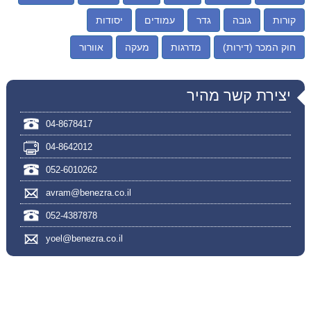
קורות
גובה
גדר
עמודים
יסודות
חוק המכר (דירות)
מדרגות
מעקה
אוורור
יצירת קשר מהיר
04-8678417
04-8642012
052-6010262
avram@benezra.co.il
052-4387878
yoel@benezra.co.il