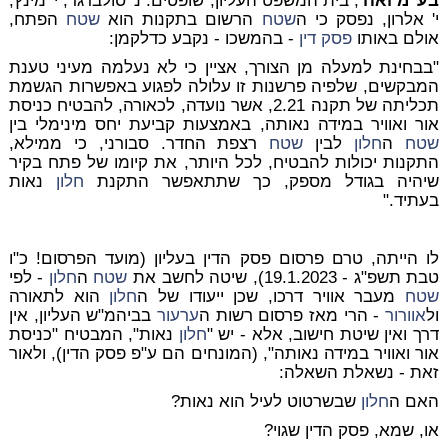
בע"מ ואח'
, בית המשפט העליון, שופטים: נ' סולברגר, י' מינץ,
י' אלרון, נפסק כי ה
שטח
הרשום בתקנות הוא
שטח
הפתח,
אולם באותו
פסק דין
- בהמשכו - נקבע כדלקמן:
"בבחינת למעלה מן הצורך, אציין כי לא נעלמה מעיני טענת
המבקשים, שלפיה פרשנות זו עלולה לפגוע באפשרות הגשמת
תכליתה של תקנה 2.21, אשר נועדה, לכאורה, להבטיח כניסת
אור ואוויר במידה נאותה, באמצעות קביעת יחס מינימלי בין
שטח
ה
חלון
לבין
שטח
רצפת החדר. סבורני, כי ממילא,
התקנות יכולות להבטיח, לכל היותר, את קיומו של פתח בקיר
שיהיה בגודל מספק, כך שתתאפשר התקנת
חלון
נאות
בעתיד."
לו הייתה, טרם פרסום פסק הדין בעליון (מועד הפרסום! כ"ו
טבת תשפ"ג - 19.1.2023), שיטה לחשב את
שטח
ה
חלון
- לפי
שטח
מעבר אוויר דרכו, שכן ייעודו של ה
חלון
הוא לתאורה
ול
אוורור
- הרי מאז פרסום רשות ה
ערעור
בביהמ"ש העליון, אין
דרך ואין שיטת חישוב, אלא - יש "
חלון
נאות", המבטיח "כניסת
אור ואוויר במידה נאותה", (המונחים הם ע"פ פסק הדין), ולאור
זאת - נשאלת השאלה:
האם ה
חלון
שבשרטוט לעיל הוא נאות?
או, שמא, פסק הדין שגוי?