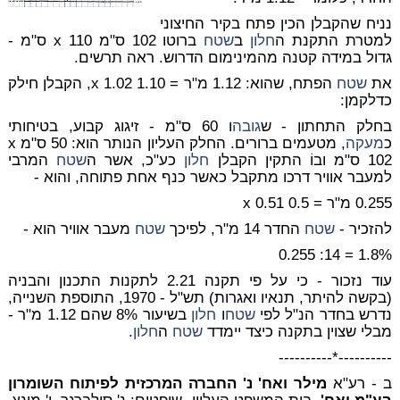
נניח שהקבלן הכין פתח בקיר החיצוני
למטרת התקנת ה
חלון
ב
שטח
ברוטו 102 ס"מ x 110 ס"מ -
גדול במידה קטנה מהמינימום הדרוש. ראה תרשים.
את
שטח
הפתח, שהוא: 1.12 מ"ר = 1.10 x 1.02, הקבלן חילק
כדלקמן:
בחלק התחתון - ש
גובה
ו 60 ס"מ - זיגוג קבוע, בטיחותי
כ
מעקה
, מטעמים ברורים. החלק העליון הנותר הוא: 50 ס"מ x
102 ס"מ ובוֹ התקין הקבלן
חלון
כע"כ, אשר ה
שטח
המרבי
למעבר אוויר דרכו מתקבל כאשר
כנף אחת פתוחה
, והוא -
0.255
מ"ר = 0.5 x 0.51
להזכיר -
שטח
החדר 14 מ"ר, לפיכך
שטח
מעבר אוויר הוא -
= 14: 0.255
1.8%
עוד נזכור - כי על פי תקנה 2.21 לתקנות התכנון והבניה
(בקשה להיתר, תנאיו ואגרות) תש"ל - 1970, התוספת השנייה,
נדרש בחדר הנ"ל לפי
שטח
ו
חלון
בשיעור 8% שהם 1.12 מ"ר -
מבלי שצוין בתקנה כיצד יימדד
שטח
ה
חלון
.
----------*----------
ב - רע"א
מילר ואח' נ' החברה המרכזית לפיתוח השומרון