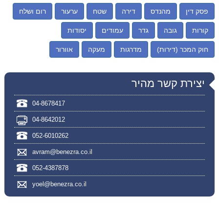
פסק דין
מהנדס
דירה
שטח
ערעור
רום ושלח
קורות
גובה
גדר
עמודים
יסודות
חוק המכר (דירות)
מדרגות
מעקה
אוורור
יצירת קשר מהיר
04-8678417
04-8642012
052-6010262
avram@benezra.co.il
052-4387878
yoel@benezra.co.il