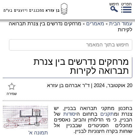
תפריט
חיפוש
לג
עמוד הבית
מאמרים
מרחקים נדרשים בין צנרת תברואה
»
»
כן
לקירות
זי
מרחקים נדרשים בין צנרת
תברואה לקירות
20 אוקטובר, 2024
|
ד"ר אברהם בן עזרא
שמירה
בתכנון מתקני תברואה בבניין, יש
צנרת ומ
תקנים
בתחום ה
יסודות
של
הבניין, כי מי הדלוחין והביוב נאספים
מהכלים הסניטרים שבבניין אל
שוחות בקרה חיצוניות לבניין.
תמונה א'