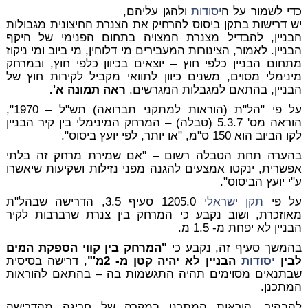
כדי לשמור על ה
יסודות
ולהגן עליהם,
יש דרישות בתקן ביסוס להרחיק את הצנרת החיצונית מגבולות
הבניין, להבדיל מצנרת המצויה בתחום הפנימי של היקף
הבניין. לאמור, הצינורות המעבירים מי דלוחין, מי ביוב ומי ניקוז
מתחום הבניין כלפי חוץ – יוצאים בכיוון כלפי חוץ, ובמרחק
מינימלי מסוים, משנים כיוון לתוואי מקביל לקירות חוץ של
הבניין, בהתאם למגבלות המגרשים.
ראה תמונה א'.
על פי "הל"ת (הוראות למתקני תברואה) תש"ל – 1970",
הוראה מס' 5.3.7 (טבלה) – המרחק המינימלי בין קיר הבניין
לקו הביוב הוא 150 ס"מ, "
או יותר
,
לפי יועץ ביסוס
".
בהערה תחת הטבלה רשום – "אם שמירת מרחק זה בלתי
אפשרית, ינקטו אמצעים להגנה מפני נזילות ושקיעות שיאשרו
ע"י יועץ הביסוס".
על פי
תקן ישראלי
1205.0 סעיף 3.5, הדרישה שבהל"ת
מאוזכרת, ושוב נקבע כי המרחק בין צנרת שרברבות לקיר
הבניין לא יפחת מ- 1.5 מ.
בהמשך סעיף זה, נקבע כי
"המרחק בין קווי הספקת המים
לבין
יסודות
הבניין לא יהיה קטן מ- 2מ'"
, דרישה בסיסית
שבתנאים מסוימים תהיה התגשמות בה – בהתאם להוראות
המתכנן.
להבהיר, הוראות המתכנן במקרה של חריגה מהדרישה