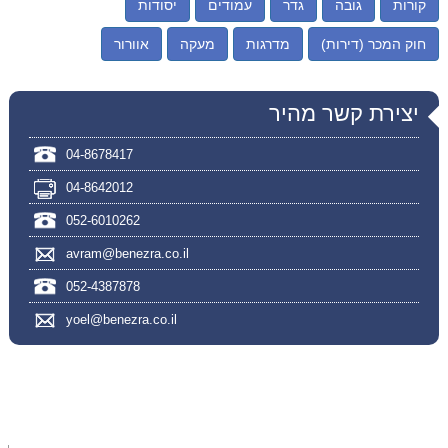
קורות
גובה
גדר
עמודים
יסודות
חוק המכר (דירות)
מדרגות
מעקה
אוורור
יצירת קשר מהיר
04-8678417
04-8642012
052-6010262
avram@benezra.co.il
052-4387878
yoel@benezra.co.il