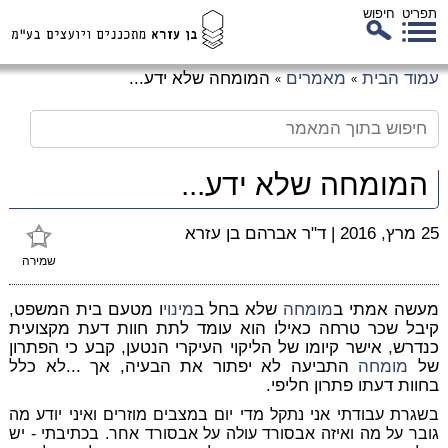
תפריט
חיפוש
לג
עמוד הבית
מאמרים
המומחה שלא ידע...
»
»
כן
זי
המומחה שלא ידע...
25 מרץ, 2016
|
ד"ר אברהם בן עזרא
שמירה
מעשה אמתי ב
מומחה
שלא בחל ב
מינוי
ו מטעם בית המשפט,
קיבל שכר טרחה כאילו הוא עומד לתת חוות דעת מקצועית
כנדרש, אישר קיומו של הליקוי העיקרי הנטען, קבע כי הפתרון
של
מומחה
התביעה לא יפתור את הבעיה, אך ...לא כלל
בחוות דעתו פתרון חליפי.
בשגרת עבודתי אני נתקל מדי יום במצבים מוזרים ואיני יודע מה
גובר על מה ואיזה אבסורד עולה על אבסורד אחר. בכתיבתי - יש