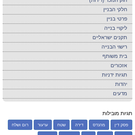
חוק המכר (דירות)
חלקי הבניין
פרטי בניין
ליקויי בנייה
תקנים ישראליים
רישוי הבנייה
בית משותף
אזכורים
תגיות ידניות
יהדות
מדעים
תגיות מובילות
פסק דין
מהנדס
דירה
שטח
ערעור
רום ושלח