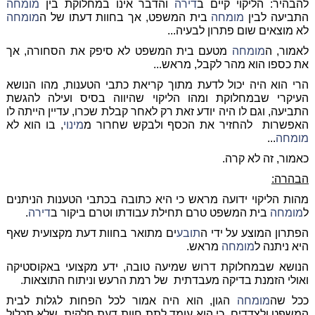
להבהיר: הליקוי קיים ב
דירה
והדבר אינו במחלוקת בין
מומחה
התביעה לבין
מומחה
בית המשפט, אך בחוות דעתו של ה
מומחה
לא מוצאים שום פתרון לבעיה...
לאמור, ה
מומחה
מטעם בית המשפט לא סיפק את הסחורה, אך
את כספו הוא מהר לקבל, מראש...
הרי הוא היה יכול לדעת מתוך קריאת כתבי הטענות, מהו הנושא
העיקרי שבמחלוקת ומהו הליקוי שהיווה בסיס ועילה להגשת
התביעה, וגם לו היה יודע זאת רק לאחר קבלת שכרו, עדיין הייתה לו
האפשרות להחזיר את הכסף ולבקש שחרור מ
מינוי
, בו הוא לא
מומחה
...
כאמור, זה לא קרה.
הבהרה:
מהות הליקוי ידועה מראש כי היא כתובה בכתבי הטענות הניתנים
ל
מומחה
בית המשפט טרם תחילת עבודתו וטרם ביקור ב
דירה
.
הפתרון המוצע על ידי ה
תובע
ים מתואר בחוות דעת מקצועית שאף
היא ניתנה ל
מומחה
מראש.
הנושא שבמחלוקת דרוש שמיעה טובה, ידע מקצועי באקוסטיקה
ואולי הזמנת בדיקה מעבדתית של רמת הרעש וניתוח התוצאות.
ככל שה
מומחה
הגון, הוא היה אמור לכל הפחות לגלות לבית
המשפט ולצדדים, כי הוא עומד לתת חוות דעת חלקית,
שלא תכלול