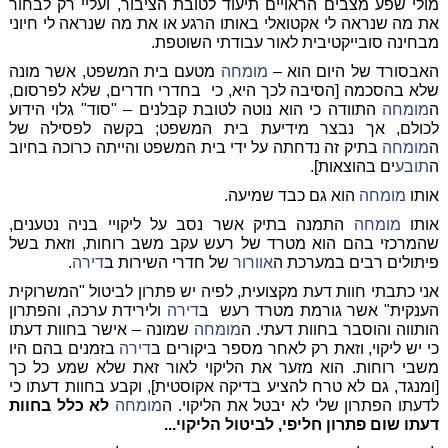
מולי שפע מצבים הראויים תיעוד לטובת הציבור, ועליי רק לבחור
את מה שנראה לי אקטואלי באותו הרגע או את מה שנראה לי חיוני
מבחינה סובייקטיבית לאור עבודתי השוטפת.
האבסורד של היום הוא –
מומחה
מטעם בית המשפט, אשר מונה
שלא בהסכמה [הסיבה לכך היא, כי בחדרי חדרים, שלא לפרסום,
ה
מומחה
התוודה כי הוא נוטה לטובת קבלנים – "סוד" גלוי הידוע
לכולם, אך נבצר מידיעת בית המשפט; בקשה לפסילה של
ה
מומחה
בתיק זה נדחתה על ידי בית המשפט והייתה כרוכה בחיוב
ה
תובע
ים בהוצאות].
אותו
מומחה
הוא גם כבד שמיעה.
אותו
מומחה
התמנה בתיק אשר נסב על ליקויי בניה נטענים,
שהמרכזי בהם הוא מטרד של רעש עקב משב רוחות, וזאת בשל
פיתולים רבים במערכת ה
אוורור
של חדרי השירות ב
דירה
.
אני כתבתי חוות דעת מקצועית, לפיה יש פתרון לביטול "המשרוקית
הענקית" אשר גורמת מטרד רעש ב
דירה
ולירידת ערכה, והפתרון
הותווה והוסבר בחוות דעתי. ה
מומחה
שמונה – אישר בחוות דעתו
כי יש ליקוי, וזאת רק לאחר מספר ביקורים ב
דירה
בזמנים בהם היו
משבי רוחות. הוא מזער את הליקוי לאור זאת שלא שמע כל כך
[ומנגד, גם לא טרח להציע בדיקה אקוסטית], וקבע בחוות דעתו כי
לדעתו הפתרון שלי לא יבטל את הליקוי. ה
מומחה
לא כלל בחוות
דעתו שום פתרון חליפי, לביטול הליקוי...