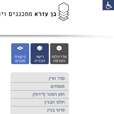
לג
כן
זי
אדריכלות
רישוי
ביקורת
והנדסה
הבנייה
מבנים
סדר הדין
מומחים
חוק המכר (דירות)
חלקי הבניין
פרטי בניין