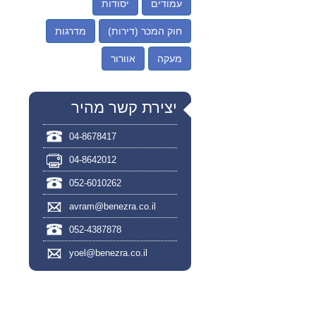
עמודים
יסודות
חוק המכר (דירות)
מדרגות
מעקה
אוורור
יצירת קשר מהיר
04-8678417
04-8642012
052-6010262
avram@benezra.co.il
052-4387878
yoel@benezra.co.il