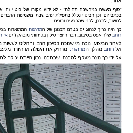
אחר.
"סוף מעשה במחשבה תחילה" - לא ידוע מקורו של ביטוי זה, אול
בכתביהם, וכן הביטוי נכלל בתפילת ערב שבת. משמעות הדברים -
לחשוב, לתכנן, לפני שמבצעים ובונים.
כך היה צריך לנהוג גם בטרם תכנונן של ה
מדרגות
המתוארות בציל
רוחב
שלח אפס בסיבוב, דבר היוצר סיכון בטיחותי מובהק (וגם
אי ה
לאחר הביצוע, נוכח מי שנוכח בסיכון הרב, והחליט לעשות
אל
רוחב
מהלך ה
מדרגות
ומרחיק את העולה או היורד מלעבו
על ידי כך נוצר מעקף לסכנה, שבתכנון נכון הייתה יכולה לה