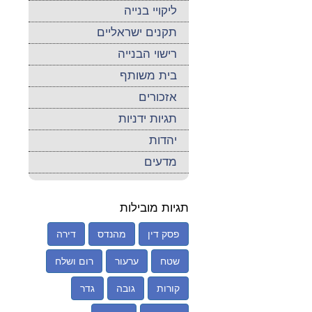
ליקויי בנייה
תקנים ישראליים
רישוי הבנייה
בית משותף
אזכורים
תגיות ידניות
יהדות
מדעים
תגיות מובילות
פסק דין
מהנדס
דירה
שטח
ערעור
רום ושלח
קורות
גובה
גדר