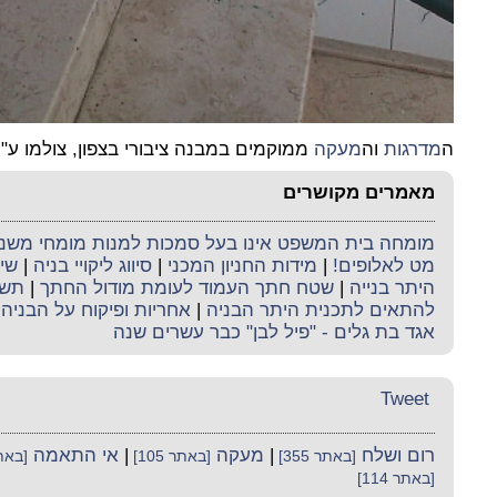
ה
מדרגות
וה
מעקה
ממוקמים במבנה ציבורי בצפון, צולמו ע"י 
מאמרים מקושרים
מומחה בית המשפט אינו בעל סמכות למנות מומחי משנה 
מט לאלופים!
|
מידות החניון המכני
|
סיווג ליקויי בניה
|
שיק
היתר בנייה
|
שטח חתך העמוד לעומת מודול החתך
|
תשר
להתאים לתכנית היתר הבניה
|
אחריות ופיקוח על הבניה
|
אגד בת גלים - "פיל לבן" כבר עשרים שנה
Tweet
רום ושלח
|
מעקה
|
אי התאמה
[באתר 355]
[באתר 105]
[באתר 
[באתר 114]