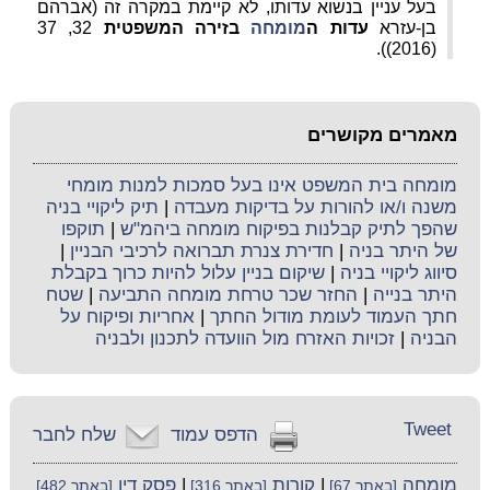
בעל עניין בנשוא עדותו, לא קיימת במקרה זה (אברהם
בן-עזרא
עדות ה
מומחה
בזירה המשפטית
32, 37
(2016)).
מאמרים מקושרים
מומחה בית המשפט אינו בעל סמכות למנות מומחי
משנה ו/או להורות על בדיקות מעבדה
|
תיק ליקויי בניה
שהפך לתיק קבלנות בפיקוח מומחה ביהמ"ש
|
תוקפו
של היתר בניה
|
חדירת צנרת תברואה לרכיבי הבניין
|
סיווג ליקויי בניה
|
שיקום בניין עלול להיות כרוך בקבלת
היתר בנייה
|
החזר שכר טרחת מומחה התביעה
|
שטח
חתך העמוד לעומת מודול החתך
|
אחריות ופיקוח על
הבניה
|
זכויות האזרח מול הוועדה לתכנון ולבניה
Tweet
הדפס עמוד
שלח לחבר
מומחה
|
קורות
|
פסק דין
[באתר 67]
[באתר 316]
[באתר 482]