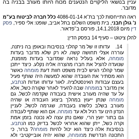
עניין בנושאי הליקויים הנטענים מכוח היותו מעורב בבניה בה
מדובר.
ראה התייחסות לכך בת"א 4086-01-14
כלל חברה לביטוח בע"מ
נ' גולן חבני
, בית משפט השלום בתל אביב, שופט: אלי ספיר,
פסק
דין
מיום 14.1.2018, פורסם ב"פדאור.
להלן ציטוט – סעיף 14 בפסק הדין:
14.
עדותו זו של מר קהלני בנסיבות ובאופן בה ניתנה,
עוררה אצלי תחושה קשה. לא רק שלא מדובר בעדות
מומחה
, אלא בעליל נראה שמדובר בעדות מוזמנת,
שנועדה להציל את חברו מהצרה אליה נקלע. כיצד ייתכן
שמר קהלני הגיש לבית משפט חוות דעת
מומחה
כאשר
הוא מסתיר את העובדה שהוא למעשה היה שותף פעיל
בעצם עבודות האינסטלציה. לאור עדותו ועדות ה
נתבע
,
אין מדובר ב
מומחה
שבה להעיד לאחר שקורה כשל, אלא
על עד שהיה מעורב אישית בעבודה שקדמה לכשל. גם
מומחה
שנתן ייעוץ במהלך ביצוע העבודה או שהיה
מעורב בשלב כלשהו בעבודה, שגרמה לכשל, לעניין
הנדון הינו עד רגיל ולא עד
מומחה
. אם הוא שותף לעבודה
גם בתור יועץ הרי, שאם נתן עצה לא נכונה בזמן אמת
וקרה כשל, ייתן שהוא אחראי לכשל בדיוק כמו ה
נתבע
.
בנסיבות אלה כיצד הוא יכול להיות
מומחה
? ברור, כי
התכונה הנדרשת מ
מומחה
, שהוא יהיה אובייקטיבי ולא