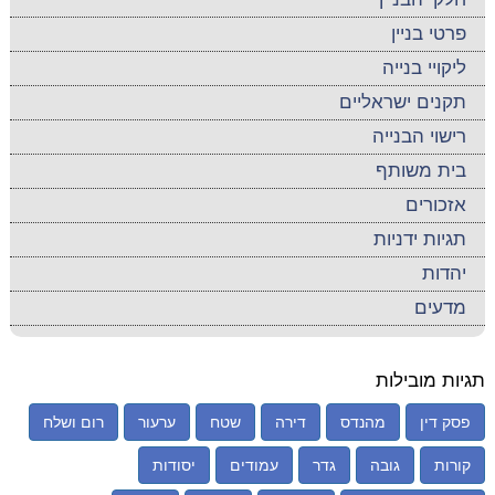
פרטי בניין
ליקויי בנייה
תקנים ישראליים
רישוי הבנייה
בית משותף
אזכורים
תגיות ידניות
יהדות
מדעים
תגיות מובילות
פסק דין
מהנדס
דירה
שטח
ערעור
רום ושלח
קורות
גובה
גדר
עמודים
יסודות