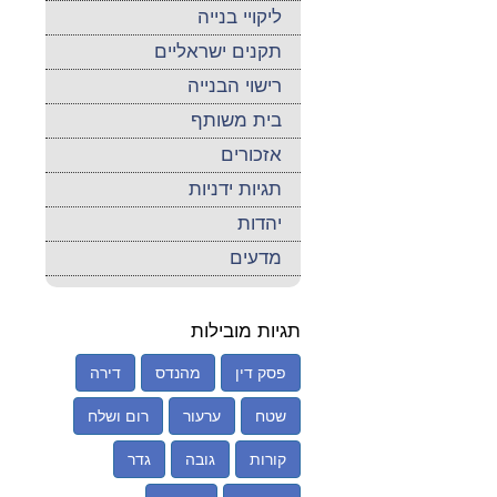
ליקויי בנייה
תקנים ישראליים
רישוי הבנייה
בית משותף
אזכורים
תגיות ידניות
יהדות
מדעים
תגיות מובילות
פסק דין
מהנדס
דירה
שטח
ערעור
רום ושלח
קורות
גובה
גדר