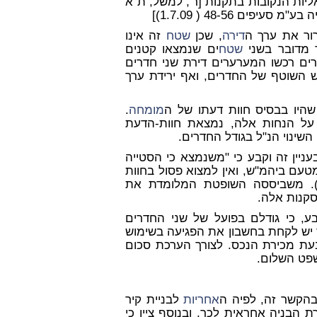
יות הנקובות בתקנות [ר', למשל, ת"א
רור את ערך ה
דירה
, שכן
שטח
זה אינו
ר מדובר בשני
שטח
ים שנמצאו קטנים
 שלמעשה במקום דירת 4 חדרים רכשו המערערים דירת שני חדרים
וש השוטף של החדרים, ואף ירידת ערך
היו בבסיס חוות דעתו של ה
מומחה
.
על הנחות אלה, נמצאת חוות-הדעת
שינוי הנ"ל בגודל החדרים.
ניין זה וקבע כי "משנמצא כי הסטייה
עם ביהמ"ש, ואין למצוא פסול בחוות
 בימ"ש השלום). משביססה השופטת המלומדת את
סקנות אלה.
בע, כי גודלם בפועל של שני החדרים
ך יש לקחת בחשבון את הפגיעה בשימוש
בעת מכירת הנכס. לצורך הערכת סכום
שפט השלום.
הקשר זה, לפיה ה
אחריות
לבניית קיר
 הבניה אחראית לכך, ובנוסף ציין כי