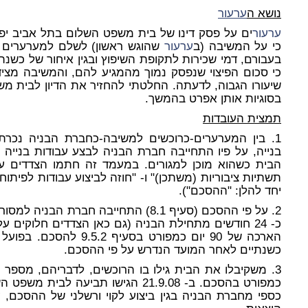
נושא ה
ערעור
ערעור
ים על פסק דינו של בית משפט השלום בתל אביב יפו
כי על המשיבה (ב
ערעור
שהוגש ראשון) לשלם למערערים פיצו
בעבורם, דמי שכירות לתקופת השיפוץ ובגין איחור של כשנ
כי סכום הפיצוי שנפסק נמוך מהמגיע להם, והמשיבה מציד
שיעורו הגבוה, לדעתה. החלטתי להחזיר את הדיון לבית מ
בסוגיות אותן אפרט בהמשך.
תמצית העובדות
בנייה, על פיו התחייבה חברת הבניה לבצע עבודות בנייה
הבית כשהוא מוכן למגורים. במעמד זה חתמו הצדדים על 
תשתיות ציבוריות (משתכן)" ו- "חוזה לביצוע עבודות לפיתו
יחד להלן: "ההסכם").
2. על פי ההסכם (סעיף 8.1) התחייבה חברת
כ- 24 חודשים מתחילת הבניה (גם כאן הצדדים חלוקים 
כשנתיים לאחר המועד הנדרש על פי ההסכם.
3. משקיבלו את הבית גילו בו הרוכשים, לדבריהם, מספר לי
כמפורט בהסכם. ב- 21.9.08 הגישו תביעה
כספי מחברת הבניה בגין ביצוע לקוי ורשלני של ההסכם, עלו