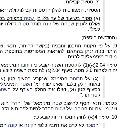
"7. סטיות קבילות:
הסטיות המפורטות להלן הן סטיות קבילות ולא יראו
(א)
סטיה בשיעור של עד 2% בין
שטח
כמפורט בסעיפים 5 
ואולם לעניין
שטח
ה של
גינה
לעיל".
(ההדגשה הוספה)
היתר בניה ינתן בהתאם להוראות המפורטות בתוספת הש
מידות
מינימאליות לבניה.
סעיף 2.04(א)(1) לתוספת השניה קובע כי
רוחב
ו המינימאל
יהיה לפחות 2.6 מטר. סעיף 2.04(ג) לתוספת השניה קובע כיצד יחושבו ה
"(ג) על ה
רוחב
המינימלי שנקבע בסעיף קטן (א) 
באותו חלק בלבד שאינו עודף על ה
שטח
המינימלי 
בסעיף קטן (א), ואילו את החלק העודף על ה
שטח
קטן יותר."
כלומר, תנאי הסף לחישוב
שטח
מינימאלי של "חדר" הוא 
2.6 מ'. אם זה ה
רוחב
, על
שטח
החדר להיות לפחות 8 מ"ר, כדי שיענה לה
10. סעיף 4(א) לחוק המכר דירות קובע כי:
"ה
מוכר
לא קיים את חיוביו כלפי ה
קונה
או
קונה
המש