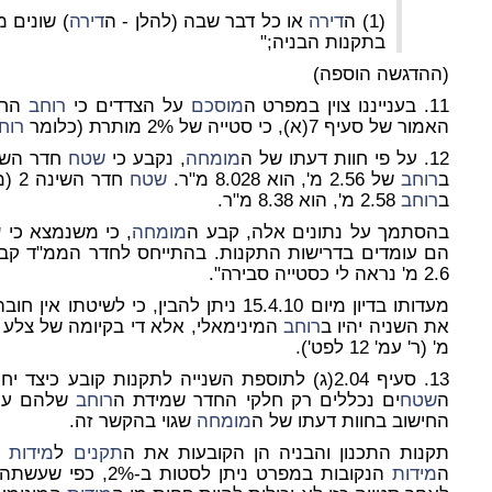
(1) ה
דירה
או כל דבר שבה (להלן - ה
דירה
) שונים 
בתקנות הבניה;"
(ההדגשה הוספה)
11. בענייננו צוין במפרט ה
מוסכם
על הצדדים כי
רוחב
האמור של סעיף 7(א), כי סטייה של 2% מותרת (כלומר
רוח
12. על פי חוות דעתו של ה
מומחה
, נקבע כי
שטח
ב
רוחב
של 2.56 מ', הוא 8.028 מ"ר.
שטח
חדר
ב
רוחב
2.58 מ', הוא 8.38 מ"ר.
בהסתמך על נתונים אלה, קבע ה
מומחה
, כי משנמצא כי
ש
הם עומדים בדרישות התקנות. בהתייחס לחדר הממ"ד קבע 
2.6 מ' נראה לי כסטייה סבירה".
מעדותו בדיון מיום 15.4.10 ניתן להבין, כי
את השניה יהיו ב
רוחב
המינימאלי, אלא די בקיומה של צלע 
מ' (ר' עמ' 12 לפט').
13. סעיף 2.04(ג) לתוספת השנייה לתקנות קובע כיצד יחושבו
ה
שטח
ים נכללים רק חלקי החדר שמידת ה
רוחב
החישוב בחוות דעתו של ה
מומחה
שגוי בהקשר זה.
תקנות התכנון והבניה הן הקובעות את ה
תקנים
ל
מידות
המ
ה
מידות
הנקובות במפרט ניתן לסטות ב-2%, כפי שעשתה המשיבה בענייננו, אולם