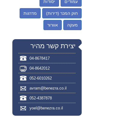
עמודים
יסודות
חוק המכר (דירות)
מדרגות
מעקה
אוורור
יצירת קשר מהיר
04-8678417
04-8642012
052-6010262
avram@benezra.co.il
052-4387878
yoel@benezra.co.il