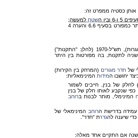
 אותן כסטיה ממפרט זה:
ו-6 ובין ה
שטח
למעשה
;
תותר סטיה גדולה יותר כמפורט בסעיף 6.6 והערה 4
9. על פי תקנות התכנון והבניה (בקשה להיתר, תנאיו ואגרות), תש"ל-1970 (להלן: "התקנות")
ניה לתקנות, בה מפורטות בין היתר
י של
חדר מגורים
(המרחק בין הקירות)
מידות
המינימאליות:
לחלק של בנין, חייבים לשמור
כפי שנקבע לאותו חלק של בנין
המינימלי, מותר לבנות ב
רוחב
עמידה בדרישת ה
רוחב
המינימאלי של
גדר
ת "חדר".
נה אם התקיים אחד מאלה: