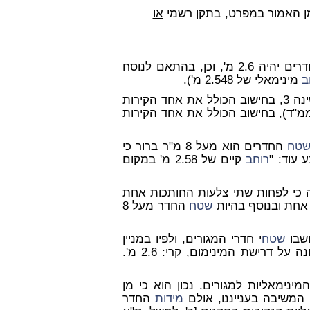
מן האמור במפרט, בתקן רשמי
או
החדרים יהיה 2.6 מ', וכן, בהתאם לנוסח
ב
מינימאלי של 2.548 מ').
חדר השינה 3, בחישוב הכולל את אחד הקירות
 השינה 2 (ממ"ד), בחישוב הכולל את אחד הקירות
טח
החדרים הוא מעל 8 מ"ר ברור כי
עוד: "
רוחב
קיים של 2.58 מ' במקום
 לשיטתו אין חובה כי לפחות שתי צלעות החותכות אחת
אחת ובנוסף בהיות
שטח
החדר מעל 8
שטח
י חדרי המגורים, ולפיו במניין
שלהם עונה על דרישת המינימום, קרי: 2.6 מ'.
ינימאליות למגורים. נכון הוא כי מן
מידות
החדר