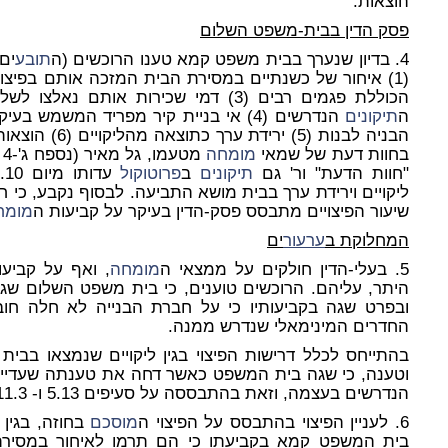
הוצאות.
פסק הדין בבית-משפט השלום
4. בדיון שנערך בבית משפט קמא טענו הרוכשים (ה
תובע
ים
(1) איחור של כשנתיים במסירת הבית המזכה אותם בפיצוי
הכוללת פגמים רבים (3) דמי שכירות אותם
ה
תיקונים
הנדרשים (4) אי בניית קיר מפריד המשמש
הבניה לבנות (5)
בחוות דעת של שמאי
מומחה
מטעמו, גל מאיר (נספח ג'-4 למוצגי המערערים, להלן: "ה
"חוות הדעת" ור' גם
תיקונים
ב
פרוטוקול
ליקויים וירידת ערך בבית מושא התביעה. לבסוף נקבע, כי 
שיעור הפיצויים מתבסס פסק-הדין בעיקר על קביעות ה
מומח
המחלוקת ב
ערעור
ים
5. בעלי-הדין חולקים על ממצאי ה
מומחה
, ואף על קביע
היתר, עליהם. הרוכשים טוענים, כי בית משפט השלום שגה
ובפרט שגה בקביעותיו כי על חברת הבנייה לא חלה חובה
החדרים המינימאלי שנדרש ממנה.
בהתייחס לכלל דרישות הפיצוי בגין ליקויים שנמצאו בבי
וטענה, כי שגה בית המשפט כאשר דחה את טענתה שעדיין
הנדרשים בעצמה, וזאת בהתבססה על סעיפים 5.13 ו- 11.3 להסכם בין הצדדים.
6. לעניין הפיצוי בהתבסס על הפיצוי ה
מוסכם
בחוזה, בגין 
בית המשפט קמא בקביעתו כי הם תרמו לאיחור במסירת