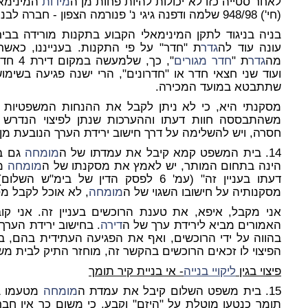
לאחר סטייה כזו לא יכולות להיות פחות מן ה
מידות
המינימאל
(חי') 948/98 שלמה ודפנה גיגי נ' פנורמה הצפון - חברה לבניה בע"מ סעיפים 48-56 ( 1.7.09)]
בניה בניגוד לתקן המינימאלי הקבוע בתקנות מורידה בבי
עונה עוד לה
גדר
ת "חדר" על פי התקנות. בענייננו, כאש
מה
גדר
ת "
חדר מגורים
", כך,
ועוד שני חצאי חדר או "חדרונים", הרי ישנה פגיעה בשימ
שתתבטא במועד המכירה.
מסקנתי היא, כי לא ניתן לקבל את ההנחות המשפטיות ש
משהתבססה חוות דעתו וההערכות שנתן לפיצוי הנדרש 
חסרה, ויש להשלימה על דרך חישוב ירידת הערך הנובעת מן ה
14. בית המשפט קמא קיבל את עמדתו של ה
מומחה
גם בע
הינה בתחום המותר, יש לאמץ את מסקנתו של ה
מומחה
מט
דעתו בעניין זה" (עמ' 6 לפסק הדין של
מסקנותיה על חישובו השגוי של ה
מומחה
, לא אוכל לקבל מ
אני מקבל, איפא, את טענת הרוכשים בעניין זה. אני קו
האמורים מביא לירידת ערך של ה
דירה
. בחישוב ירידת הער
בהווה על ידי הרוכשים, ואף את הפגיעה העתידית בהם, 
הפיצוי לו זכאים הרוכשים בהקשר זה, מוחזר התיק לבית מ
פיצוי בגין
ליקויי בנייה
- אי בניית קיר תומך
15. בית משפט השלום קיבל את עמדת ה
מומחה
מטעמו ב
תומך כנטען מוטלת על "היזם" וקבע, כי משום כך אין חברת