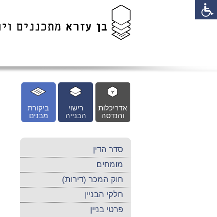
לג
כן
זי
אדריכלות
רישוי
ביקורת
והנדסה
הבנייה
מבנים
סדר הדין
מומחים
חוק המכר (דירות)
חלקי הבניין
פרטי בניין