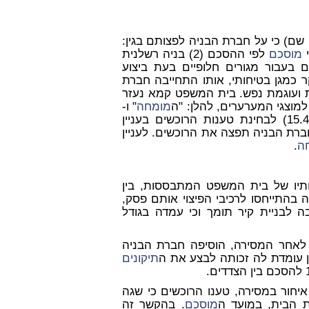
 שם) כי על חברת הבניה לפצותם בגין:
מוסכם
לפי ההסכם (2) בניה רשלנית
 נאלצו לשלם בעבור מגורים חלופיים בעת ביצוע
 בעיקר כמגן בטיחותי, אותו התחייבה חברת
 ירידת ערך כתוצאה מהליקויים (6) הוצאות ועוגמת נפש. בית המשפט קמא נעזר
מומחה
" ו-
עדותו מיום 15.4.10) לבחינת טענות הרוכשים בעניין
חברת הבניה תפצה את הרוכשים. לעניין
ה
.
ותיו של בית המשפט המתבססות, בין
 בהתייחסו לרכיבי הפיצוי אותם פסק,
 לבניית קיר תומך וכי עמדה בגודל
ת לאחר המסירה, הוסיפה חברת הבניה
 עומדת לה זכותה לבצע את ה
תיקונים
איחור במסירה, טענו הרוכשים כי שגה
 הבית, במועד ה
מוסכם
. בהקשר זה