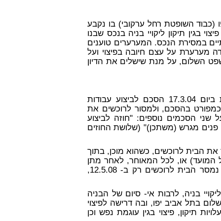
 (כבוד השופטת רחל ערקובי) בו נקבע
י בגין תיקון ליקויי בניה בנכס שבנו
תיים במסירת הנכס. המערערים טוענים
ה מערערת על עצם חיובה בפיצוי ועל
שפט השלום, על מנת שישלים את הדיון
1. בין המערערים-כרוכשים למשיבה-כחברת הבניה נכרת ביום 17.3.04 הסכם לביצוע עבודות
 כמפורט בהסכם, ולמסור לרוכשים את
שני הסכמים נוספים: "חוזה לביצוע
ח פנים מגרש (משתכן)" (שלושת החוזים
 הבניה למסור את הבית לרוכשים, כשהוא מוכן, בתוך
על המועד) או, לכל המאוחר, לאחר מתן
הארכה של 90 יום כמפורט בסעיף 9.5.2 להסכם. בפועל נמסר הבית לרוכשים רק ב- 12.5.08,
קויי בניה, לרבות אי- סיום של הבניה
 לבית משפט השלום בתל אביב יפו, ובה דרישה לפיצוי
יות תיקון, פיצוי בגין עוגמת נפש וכן