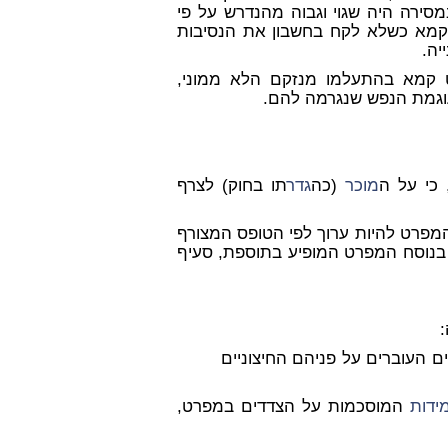
מסירה היה שגוי וגבוה מהנדרש על פי
קמא כשלא לקח בחשבון את הנסיבות
יה.
ט קמא בהתעלמו מנזקם הלא ממוני,
עוגמת הנפש שנגרמה להם.
מוכר
(כה
גדר
תו בחוק) לצרף
פרט) תשל"ד-1974 קובע, כי על המפרט להיות ערוך לפי הטופס המצורף
ם בנוסח המפרט המופיע בתוספת, סעיף
:
ם העוברים על פניהם החיצוניים
ידות
המוסכמות על הצדדים במפרט,