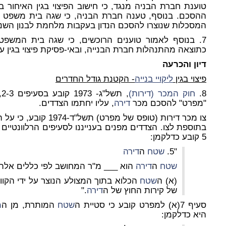
טוענת חברת הבניה מנגד, כי חישוב הפיצוי בגין האיחור ב
ההסכם. בנוסף, טענה חברת הבניה, כי שגה בית משפט 
המסכלות שנוצרו להסכם הנדון בעקבות מלחמת לבנון השני
7. בנוסף לאמור טוענים הרוכשים, כי שגה בית המשפ
כתוצאה מהתנהלות חברת הבנייה, ובאי-פסיקת פיצוי בגין 
דיון והכרעה
פיצוי בגין
ליקויי בנייה
- הקטנת גודל החדרים
8.
חוק המכר (דירות)
, תשל"ג- 1973 קובע בסעיפים 2-3, כי על ה
"מפרט" להסכם מכר
דירה
, עליו יחתמו הצדדים.
צו מכר דירות (טופס של מ
בתוספת לצו. הצדדים מפנים בענייננו לסעיפים הרלוונטיי
5 קובע כדלקמן:
"5.
שטח
ה
דירה
שטח
ה
דירה
הוא ___ מ"ר המחושב לפי כללים אלה
(א) ה
שטח
הכלוא בתוך המצולע הנוצר על ידי הקווי
של קירות החוץ של ה
דירה
."
סעיף 7(א) למפרט קובע כי סטיית ה
שטח
המותרת, מן ה
מ
היא כדלקמן: