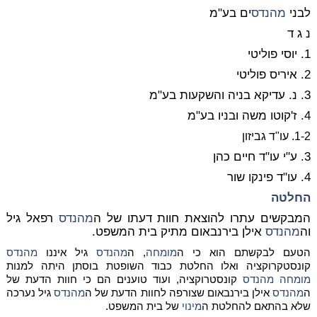
לבני
מהנדס
ים בע"מ
נ ג ד
1. יוסי פוליטי
2. איריס פוליטי
3. נ. עדיקא בניה והשקעות בע"מ
4. ז'קוטו משה ובניו בע"מ
1-2. עו"ד גביזון
3. ע"י עו"ד חיים כהן
4. עו"ד פינקו שור
החלטה
המבקשים עתרו להוצאת חוות דעתו של ה
מהנדס
רפאל גיל
וה
מהנדס
אילן בירנבאום מתיק בית המשפט.
הטעם לבקשתם הוא כי ה
מומחה
, ה
מהנדס
גיל איננו
מהנדס
קונסטקרוקציה ואלו החלטת כבוד השופטת בוסתן היתה למנות
מומחה
מהנדס
קונסטרוקציה, ועוד טוענים הם כי חוות הדעת של
ה
מהנדס
אילן בירנבאום שצורפה לחוות הדעת של ה
מהנדס
גיל נערכה
שלא בהתאם להחלטת ה
מינוי
של בית המשפט.