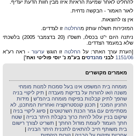
להחליט לאחר שמיעת הראיות איזו מבין חוות הדעת יעדיף.
לאור האמור - הבקשה נדחית.
אין צו להוצאות.
המזכירות תשלח עותק מ
החלטה
זו לצדדים.
ניתנה היום י"ט בכסלו, תשס"ו (20 בדצמבר 2005) בלשכתי
שלא במעמד הצדדים.
[הערת עורך האתר: על
החלטה
זו הוגש
ערעור
- ראה רע"א
1151/06
לבני
מהנדס
ים בע"מ נ' יוסי פוליטי ואח'
]
מאמרים מקושרים
מומחה בית המשפט אינו בעל סמכות למנות מומחי
משנה ו/או להורות על בדיקות מעבדה
|
תיק ליקויי בניה
שהפך לתיק קבלנות בפיקוח מומחה ביהמ"ש
|
מידות
החניון המכני
|
תכנון קונסטרוקציה ואחריות המתכנן, לא
מסתיימים עם גמר הכנת השרטוטים
|
סיווג ליקויי בניה
|
שיקום בניין עלול להיות כרוך בקבלת היתר בנייה
|
שטח
חתך העמוד לעומת מודול החתך
|
תשריט לצורך רישום
בית משותף חייב להתאים לתכנית היתר הבניה
|
אחריות ופיקוח על הבניה
|
קורות היקפיות