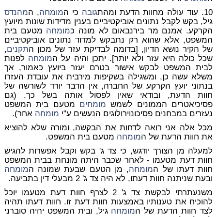
10. עוד עולה מחוות הדעת ומהת
גובה
כי ה
מומחה
, ה
מהנדס
גיל, בקש לקבל נתונים אוביקטיביים בענין מדידות שונות מיועץ
הקרקע. אמנם מר בירנבאום לא מונה כ
מומחה
מטעם בית
המשפט, אלא שהוא רק נתבקש למדוד נתונים אוביקטיביים
של הקיר נושא הדיון, [בדומה לבדיקת עזר של מכון ה
תקנים
,
שכל כולה היא עזר ולא יותר]. יתכן והיה על ה
מומחה
לפנות
לבית המשפט לבקש אישור בטרם יעזר ביועץ כאמור, אך
משלא עשה כן, ומשגילה בשקיפות מירבית את עובדת העזרו
בנתוני יועץ הקרקע של החברה, אין הדבר יורד לשורשה של
חוות הדעת, ובודאי שאין לפסול אותה בשל כך. (גם
פסיכיאטרים הממונים לשמש
מומחים
מטעם בית המשפט
נעזרים במבחנים פסיכונוירולוגים הנעשים ע"י
מומחה
אחר).
מכל אלה אני רואה לדחות את הבקשה, ומורה שלא להוציא
את חוות הדעת של ה
מומחה
מטעם בית המשפט.
למעלה מן הצורך יודגש, כי צד ג' בקש וקבל אפשרות להגיש
חוות דעת מטעמו - לאחר שכבר היתה מונחת בבית המשפט
חוות דעתו של ה
מומחה
, מן הטעם שבעת שמונה ה
מומחה
ובעת שניתנה חוות דעתו, לא היה צד ג' 2 מבעלי דין בתביעה.
משנעתרתי לבקשת צד ג' 2 לצרף חוות דעת מטעמו יוכל
להוכיח את טענותיו באמצעות חוות דעת זו. חוות דעתו תהיה
לצד חוות הדעת של ה
מומחה
גיל, ובית המשפט יהיה סוברני