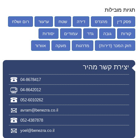
תגיות מובילות
פסק דין
מהנדס
דירה
שטח
ערעור
רום ושלח
קורות
גובה
גדר
עמודים
יסודות
חוק המכר (דירות)
מדרגות
מעקה
אוורור
יצירת קשר מהיר
04-8678417
04-8642012
052-6010262
avram@benezra.co.il
052-4387878
yoel@benezra.co.il