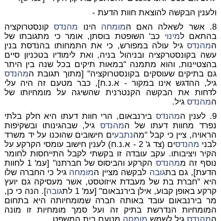
ולענין הבקשה להוצאת חוות הדעת -
8. אשר לשאלה האם ה
מומחה
הינו
מהנדס
קונסטרוקציה
בהתאם ל
מינוי
כב' השופטת בוסתן, אומר כי מתגובתו של
ה
מהנדס
גיל עולה במפורש, כי את התמחותו בהנדסת בנין
עשה בקונסטרקציה ובניהול בניה, ואת לימודיו בטכניון סיים
בהצטיינות, והוא מתמנה "במאות תיקים בכל שנה בין היתר
גם בתיקים שעוסקים בקונסטרוקציה" [מתוך תגובת ה
מהנדס
גיל, ההדגש אינו במקור - א.נ.ח], כבר מטעם זה היה עלי
לדחות את הבקשה הקנטרנית שהשיגה על מומחיותו של
ה
מהנדס
גיל.
9. לענין ה
מהנדס
בירנבאום, הרי חוות דעתו היא חלק בלתי
נפרד מחוות דעתו של ה
מהנדס
גיל, שבהגינותו ובשקיפות
הראויה, ציין כי קבל "מה
נתבע
ים חישובים שהוכנו על יד משרד
לבני
מהנדס
ים (צד ג' 2 - א.נ.ח) לענין חישוב עומסי הקרקע על
הקיר ויציבותו. עקב עובדה זו בקשתי לקבל התייחסות לחומר
נוסף זה מ
מהנדס
הקרקע והביסוס של חברתנו" [עמ' 1 לחוות
הדעת], גם בת
גובה
לבקשה מציין ה
מומחה
גיל כי החברה שלו
היא "חברת בת של מעבדת איזוטסט, אשר מעסיקה גם יועץ
קרקע באופן קבוע, אילן בירנבאום" [עמ' 1 לת
גובה
]. הנה כי כן,
מר בירנבאום עובד באותה חברה שמומחיותה היא בתחום
המומחיות הנדרשת בתיק זה ועל סמך מומחיות זו מונה
ה
מהנדס
גיל לשמש
מומחה
מטעם בית המשפט.