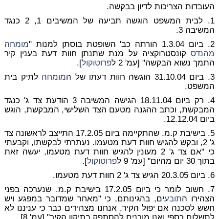
העובדות הצריכות לדיון בבקשה.
1. לבית המשפט הוגשה תביעה של המשיבים 1, 2 כנגד
המשיבה 3.
2. ביום 1.3.04 הורתה כב' השופטת בוסתן למנות "
מומחה
מהנדס
קונסטרוקציה על מנת שתנתן חוות דעת בענין קיר
התמך נשוא הבקשה" [עמ' 2 ל
פרוטוקול
].
3. ביום 31.10.04 הוגשה חוות דעתו של ה
מומחה
לתיק בית
המשפט.
4. רק ביום 18.11.04 הגישה המשיבה 3 הודעת צד ג' כנגד
המבקשת, וכתב ההגנה מטעם הצד השלישי, המבקשת, הוגש
ביום 12.12.04.
5. בישיבת ק.מ. שהתקיימה ביום 17.2.05 התייצב לראשונה צד
ג' 2, ובקש להגיש חוות דעת מטעמו. נעתרתי לבקשתו, וקבעתי
כי "אם צד ג' 2 מעונין להגיש חוות דעת מטעמו, יעשה זאת
בתוך 30 יום מהיום" [עמ' 9 ל
פרוטוקול
].
6. ביום 20.3.05 הגיש צד ג' 2 חוות דעת מטעמו.
7. חשוב לומר כי ביום 17.2.05 בישיבת ק.מ. שנערכה בפני
הצהירו ה
תובע
ים, בהגינותם, כי "מאחר שמדובר במפגע ויש
חשש לסכנה אם יפול הקיר, אנחנו מצהירים כבר כי עניננו לא
לתשלום כספי ואנו מוכנים להסתפק בתיקון הקיר" [עמ' 8].