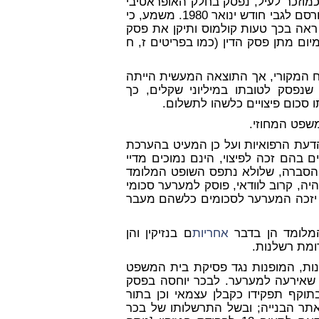
ינו ביום מתן פסק הדין, 30.6.83), והנה, כמוזכר לעיל, נפסק בחלק האופראטיבי
של פסק הדין, כי סכום זה יהיה צמוד למדד יוקר המחיה שפורסם לגבי חודש ינואר 1980. משמע, כי
ראה בכך טעות קולמוס ותיקן את פסק
ום מתן פסק הדין (כמו בפריטים ז, ח
ח המקורי, אך התוצאה המעשית הייתה
נפסק לטובתו במיליוני שקלים, כך
 סכום פיצויים כלשהו לתשלום.
שפט המחוזי.
דעת הרפואיות ועל כן המעיט בהערכת
 בהם זכה לפיצוי, הינם נמוכים מדיי
ת הסברה, שלולא נתפס השופט המלומד
ה, קרוב לוודאי, פוסק למערער סכומי
לא יזכה המערער לסכומים כלשהם מעבר
המלומד הן בדבר
אחריות
ם בנזיקין והן
ומת רשלנות.
ות, המופנות נגד פסיקת בית המשפט
 שאירעה למערער. לבכר יוחסה בפסק
בתוקף תפקידו כקבלן עצמאי וכן בתור
תר הבנייה; ובשל התרשלותו של בכר