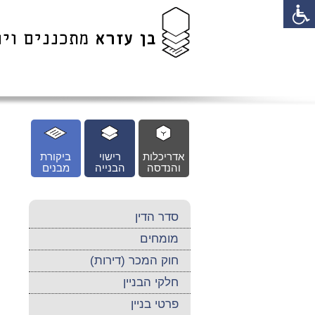
לג
כן
זי
אדריכלות
רישוי
ביקורת
והנדסה
הבנייה
מבנים
סדר הדין
מומחים
חוק המכר (דירות)
חלקי הבניין
פרטי בניין