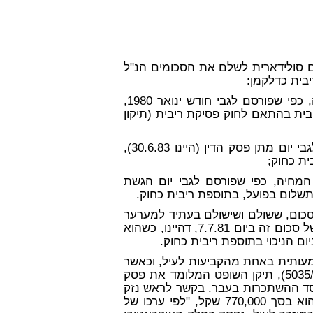
ם סולידארית לשלם את הסכומים הנ"ל
בית כדלקמן:
הסכומים שבפיסקאות א, ב, ט צמודים למדד יוקר המחיה, כפי שפורסם לגבי חודש ינואר 1980,
בית בהתאם לחוק פסיקת ריבית (תיקון
הסכומים שבפיסקאות ז, ח, י צמודים למדד יוקר המחיה לגבי יום מתן פסק הדין (היינו 30.6.83),
ית כחוק;
 המחיה, כפי שפורסם לגבי יום הגשת
סכום, ששולם ושישולם בעתיד למערער
על-ידי המוסד לביטוח לאומי, בסך 2,066,181 שקל כערכו של סכום זה ביום 7.7.81, דהיינו, כשהוא
ם הניכוי בתוספת ריבית כחוק.
עותית באחת מהקביעות לעיל, וכאשר
המשיבים הפנו את תשומת לבו של השופט לכך (בהמ' 5035/83), תיקן השופט המלומד את פסק
סד ההשתכרות בעבר. בקשר לראש נזק
זה קבע השופט במקום אחד של פסק הדין, כי הפסד זה הוא בסך 770,000 שקל, "לפי ערכו של