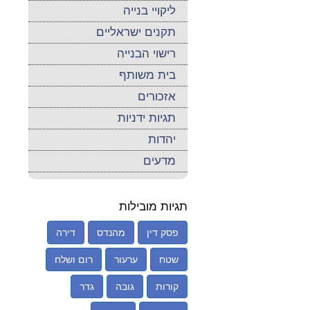
ליקויי בנייה
תקנים ישראליים
רישוי הבנייה
בית משותף
אזכורים
תגיות ידניות
יהדות
מדעים
תגיות מובילות
פסק דין
מהנדס
דירה
שטח
ערעור
רום ושלח
קורות
גובה
גדר