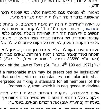
חדש].
כאמור, לא מצאתי פגם בקביעות אלה, כפי שאינני רוא
הראשונה בדבר העדר רשלנות תורמת מצד המערער.
8. ראויה להתייחסות הינה רק טענת המשיבים, כי בהתקינם הן
ה
מדרגות
, כמצוות תקנות 10 ו- 11 לתקנות 
המשיבים ידי חובת הזהירות, שהייתה מוטלת עליהם כלפי 
קובעות סטנדרט של זהירות סבירה מצד המעביד, ומשנפס
על פי התקנות האלה, לא היה כל מקום לייחס לו עוולה של 
טענה זו אינה מקובלת עליי. אמנם נכון הדבר, שניתן לראו
הוכחה ואינדיקאציה בדבר נורמות הזהירות, שאדם סביר חי
th
של
(W.L.Prosser, Handbook off the Law of Torts (St. Paul, 4
190 ed. 1971:
of a reasonable man may be prescribed by legislative
that under certain circumstances particular acts shall
terpreted as fixing a standard for all members of the
community, from which it is negligence to deviate".
אולם מהעובדה, שתקנות הזהירות קובעות נורמה מחיי
בעניין זה (בהערת אגב) את הדברים הבאים, בעמ' 41: