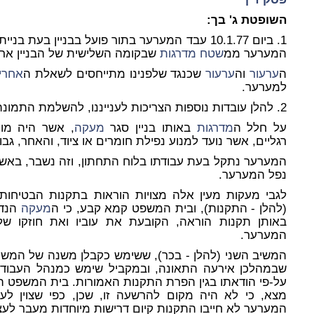
השופטת ג' בך:
המערער ממ
שטח
מדרגות
שבקומה השלישית של הבניין ארצ
ה
ערעור
וה
ערעור
שכנגד שלפנינו מתייחסים לשאלת ה
אחרי
למערער.
2. להלן עובדות נוספות הצריכות לענייננו, להשלמת התמונה:
על חלל ה
מדרגות
באותו בניין סגר
מעקה
, אשר היה מור
רגליים, אשר נועד למנוע נפילת חומרים או ציוד, והאחר, גבו
המערער נתקל בעת עבודתו בלוח התחתון, וזה נשבר, באשר
נפל המערער.
(להלן - התקנות), ובית המשפט קמא קבע, כי ה
מעקה
הנדון
באותן תקנות הוראה, הקובעת את עוביו ואת חוזקו ש
המערער.
המשיב השני (להלן - בכר), ששימש כקבלן משנה של המשיב
שבמהלכן אירעה התאונה, ובמקביל שימש כמנהל העבודה 
על-פי הודאתו בגין הפרת התקנות האמורות. בית המשפט המ
מצא, כי לא היה מקום להרשעה זו, שכן, כפי שצוין לעי
המערער לא חייבו התקנות קיום דרישות מיוחדות מעבר לע