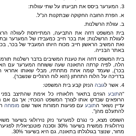
3. המערער ביסס את תביעתו על שתי עוולות:
א. הפרת החובה החקוקה שבתקנות הנ"ל.
ב. עוולת הרשלנות.
בית המשפט דחה את התביעה, המתייחסת לעוולה הרא
לעוולת הרשלנות; את בכר חייב כמעבידו של המערער ובתו
ואת המשיב הראשון חייב מכוח היותו המעביד של בכר, בכ
באתר הבנייה.
בית המשפט דחה את טענת המשיבים בדבר רשלנות תורמת
הלה, לפיה קרתה התאונה שעה ששוחח המערער עם האחרא
בכר), שעמד קומה אחת מתחתיו, מבלי שאותו אחראי 
בדריכה על הלוח התחתון (הוא לוח הרגליים שנשבר).
4. אשר ל
גובה
הנזק קבע בית המשפט:
"ה
תובע
הגזים בתאור תלאותיו כל אימת שהתיצב בפני ה
הרופאים שבדקו אותו לצורך המשפט הנוכחי; אך גם אם 
עדיין נשאר ה
תובע
עם פגיעות חמורות אשר שום
מומחה
רפ
להתעלם מהן".
נוירולוגית ממשית בשיעור 30% וסכנה 
מחור, שנוצר בגולגלתו בתאונה, גם היא בשיעור 30%.