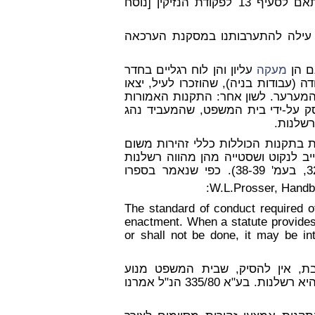
כמנהל עבודה, נמצא גם מעבידו, המשיב 1, אחראי בהתאם לסעיף 13 לפקודת הנזיקין [נוסח
ה עילה להתערבותנו במסקנת הערכאה
מעקה
עליון והן לוח רגליים בחדר
הבטיחות בעבודה (עבודות בניה), שהוזכרו לעיל, יצאו
המערער. לשון אחר: התקנות האמורות
ק על-ידי בית המשפט, שהמעביד נהג
רשלנות.
ת בתקנות הכוללות כללי זהירות משום
יב לנקוט ושסטייה מהן מהווה רשלנות
(ראה ע"א 335/80 בריגה נ' מוסטפה ואח', פ"ד לו(3) 32, בעמ' 38-39). כפי שנאמר בספרו
"The standard of conduct required 
enactment. When a statute provides 
or shall not be done, it may be in
בת, אין להסיק, שבית המשפט מנוע
מלקבוע כללי התנהגות נוספים, שהסטייה מהם מהווה אף היא רשלנות. בע"א 335/80 הנ"ל אמרנו