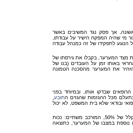
שונה, אך פסק נגד המשיבים באשר
ר מי שהיה המפקח הישיר על עבודתו,
ל הנוגע לתפקידו של זה כמנהל עבודה
 מצד המערער, בקבלו את גירסתו של
י באותו זמן על העובדים (בנו של
הזהיר את המערער מהסכנה הטמונה
רופאים שבדקו אותו, ובמיוחד בפני
נתעלם מכל ההגזמות שהגזים ה
תובע
,
ואי ובודאי שלא בית המשפט, לא יכול
השופט מצא, כי נגרם למערער נזק נוירולוגי בשיעור משוקלל של 50%, המורכב משתיים: נכות
פוטנציאלית לפגיעה נוספת במצבו של המערער, כתוצאה