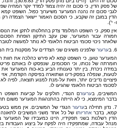
סכום זה היום" (הי
לגבי סכום זה נהנה המערער משיערוך כפול. השופט קמא 
הדין במובן זה שקבע, כי הסכום האמור יישאר הצמדה רק מי
ו- י').
אין ספק, כי השופט המלומד צדק בהחלטתו לתקן את הנוס
חמורה עבור המערער, שכן עקב התיקון הופחת הסכום ש
שלאחר ניכוי סכומי הביטוח הלאומי לא נותר למעשה לטובתו
6. ב
ערעור
שלפנינו משיגים שני הצדדים על מסקנות בית המ
המערער טוען, כי השופט קמא לא פירש כהלכה את חוות ה
חומרתה של נכותו, וכי הסכומים, שנפסקו לו באותם פריטים
במידה ניכרת. בין יתר טענותיו הביע בא-כוח המערער א
לטעות, שנפלה בפסק-דינו ושתוארה בפיסקה הקודמת, אזי הי
פיצויים נדיבים יותר, וזאת על-מנת למנוע תוצאה, לפיה 
לסכומי הביטוח הלאומי שהגיעו לו.
המשיבים, ב
ערעור
ם הנגדי, חולקים על קביעות השופט 
בדבר המימצא, כי לא הייתה בהתנהגות המערער משום תר
7. נדון תחילה ב
ערעור
הנגדי של המשיבים. אין ממש בטענ
קמא, בדבר
אחריות
ו של כל אחד משני המשיבים לתאונה
הדין רשלנות בשני תפקידיו, היינו כמעבידו של המערער 
מנהל עבודה, שמתפקידו היה לפקח על ביצוע העבודות בא