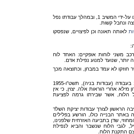
1. ביום 10.1.77 עבד המערער בתור פועל בבניין בעת בנייתו על-ידי המשיב 1, ובמהלך עבודתו נפל
ה ונחבל קשות.
ות
לאותה תאונה וכן לפיצויים, שנפסקו
כב משני לוחות אופקיים: האחד לוח
ה יותר, שנועד למנוע נפילת אדם.
 חוזקו לא עמד במבחן, וכתוצאה מכך
לגבי מעקות מעין אלה מצויות הוראות בתקנות הבטיחות בעבודה (עבודות בניה), תשט"ו-1955
 מילא אחרי הוראות אלה. יצוין, כי אין
ל הלוח, אשר שבירתו גרמה לפציעת
ה הראשון לצורך עבודות יציקת השלד
באתר הבנייה כולו, הורשע בפלילים
חוזי, שדן בתביעה האזרחית שלפנינו,
ל, לגבי הלוח שנשבר והביא לנפילת
צם התקנת הלוח.