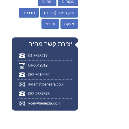
עמודים
יסודות
חוק המכר (דירות)
מדרגות
מעקה
אוורור
יצירת קשר מהיר
04-8678417
04-8642012
052-6010262
avram@benezra.co.il
052-4387878
yoel@benezra.co.il