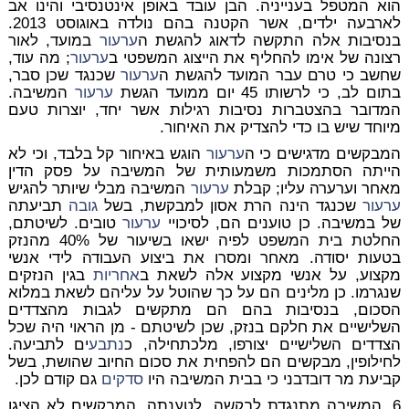
הוא המטפל בענייניה. הבן עובד באופן אינטנסיבי והינו אב
לארבעה ילדים, אשר הקטנה בהם נולדה באוגוסט 2013.
בנסיבות אלה התקשה לדאוג להגשת ה
ערעור
במועד, לאור
רצונה של אימו להחליף את הייצוג המשפטי ב
ערעור
; מה עוד,
שחשב כי טרם עבר המועד להגשת ה
ערעור
שכנגד שכן סבר,
בתום לב, כי לרשותו 45 יום ממועד הגשת
ערעור
המשיבה.
המדובר בהצטברות נסיבות רגילות אשר יחד, יוצרות טעם
מיוחד שיש בו כדי להצדיק את האיחור.
המבקשים מדגישים כי ה
ערעור
הוגש באיחור קל בלבד, וכי לא
הייתה הסתמכות משמעותית של המשיבה על פסק הדין
מאחר וערערה עליו; קבלת
ערעור
המשיבה מבלי שיותר להגיש
ערעור
שכנגד הינה הרת אסון למבקשת, בשל
גובה
תביעתה
של במשיבה. כן טוענים הם, לסיכויי
ערעור
טובים. לשיטתם,
החלטת בית המשפט לפיה ישאו בשיעור של 40% מהנזק
בטעות יסודה. מאחר ומסרו את ביצוע העבודה לידי אנשי
מקצוע, על אנשי מקצוע אלה לשאת ב
אחריות
בגין הנזקים
שנגרמו. כן מלינים הם על כך שהוטל על עליהם לשאת במלוא
הסכום, בנסיבות בהם הם מתקשים לגבות מהצדדים
השלישיים את חלקם בנזק, שכן לשיטתם - מן הראוי היה שכל
הצדדים השלישיים יצורפו, מלכתחילה, כ
נתבע
ים לתביעה.
לחילופין, מבקשים הם להפחית את סכום החיוב שהושת, בשל
קביעת מר דובדבני כי בבית המשיבה היו
סדקים
גם קודם לכן.
6. המשיבה מתנגדת לבקשה. לטענתה, המבקשים לא הציגו