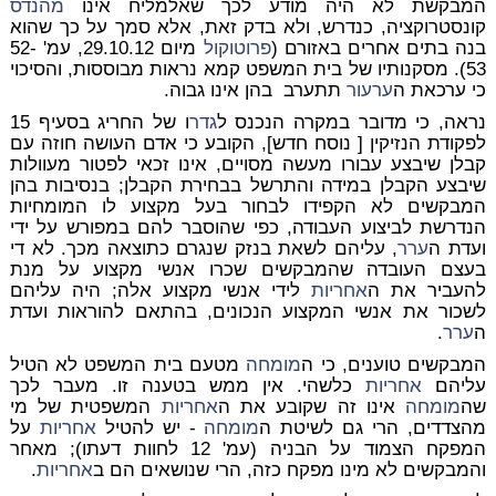
המבקשת לא היה מודע לכך שאלמליח אינו
מהנדס
קונסטרוקציה, כנדרש, ולא בדק זאת, אלא סמך על כך שהוא
בנה בתים אחרים באזורם (
פרוטוקול
מיום 29.10.12, עמ' 52-
53). מסקנותיו של בית המשפט קמא נראות מבוססות, והסיכוי
כי ערכאת ה
ערעור
תתערב בהן אינו גבוה.
נראה, כי מדובר במקרה הנכנס ל
גדר
ו של החריג בסעיף 15
לפקודת הנזיקין [ נוסח חדש], הקובע כי אדם העושה חוזה עם
קבלן שיבצע עבורו מעשה מסויים, אינו זכאי לפטור מעוולות
שיבצע הקבלן במידה והתרשל בבחירת הקבלן; בנסיבות בהן
המבקשים לא הקפידו לבחור בעל מקצוע לו המומחיות
הנדרשת לביצוע העבודה, כפי שהוסבר להם במפורש על ידי
ועדת ה
ערר
, עליהם לשאת בנזק שנגרם כתוצאה מכך. לא די
בעצם העובדה שהמבקשים שכרו אנשי מקצוע על מנת
להעביר את ה
אחריות
לידי אנשי מקצוע אלה; היה עליהם
לשכור את אנשי המקצוע הנכונים, בהתאם להוראות ועדת
ה
ערר
.
המבקשים טוענים, כי ה
מומחה
מטעם בית המשפט לא הטיל
עליהם
אחריות
כלשהי. אין ממש בטענה זו. מעבר לכך
שה
מומחה
אינו זה שקובע את ה
אחריות
המשפטית של מי
מהצדדים, הרי גם לשיטת ה
מומחה
- יש להטיל
אחריות
על
המפקח הצמוד על הבניה (עמ' 12 לחוות דעתו); מאחר
והמבקשים לא מינו מפקח כזה, הרי שנושאים הם ב
אחריות
.