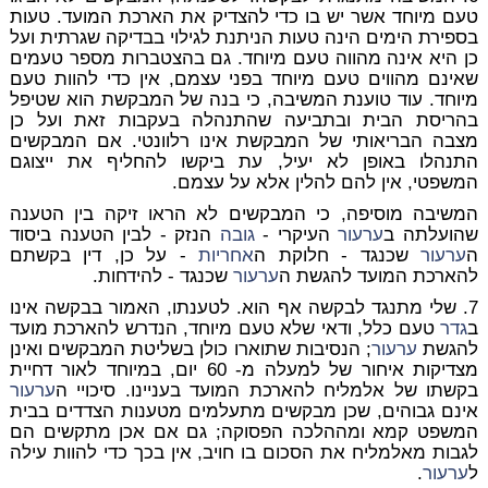
טעם מיוחד אשר יש בו כדי להצדיק את הארכת המועד. טעות
בספירת הימים הינה טעות הניתנת לגילוי בבדיקה שגרתית ועל
כן היא אינה מהווה טעם מיוחד. גם בהצטברות מספר טעמים
שאינם מהווים טעם מיוחד בפני עצמם, אין כדי להוות טעם
מיוחד. עוד טוענת המשיבה, כי בנה של המבקשת הוא שטיפל
בהריסת הבית ובתביעה שהתנהלה בעקבות זאת ועל כן
מצבה הבריאותי של המבקשת אינו רלוונטי. אם המבקשים
התנהלו באופן לא יעיל, עת ביקשו להחליף את ייצוגם
המשפטי, אין להם להלין אלא על עצמם.
המשיבה מוסיפה, כי המבקשים לא הראו זיקה בין הטענה
שהועלתה ב
ערעור
העיקרי -
גובה
הנזק - לבין הטענה ביסוד
ה
ערעור
שכנגד - חלוקת ה
אחריות
- על כן, דין בקשתם
להארכת המועד להגשת ה
ערעור
שכנגד - להידחות.
7. שלי מתנגד לבקשה אף הוא. לטענתו, האמור בבקשה אינו
ב
גדר
טעם כלל, ודאי שלא טעם מיוחד, הנדרש להארכת מועד
להגשת
ערעור
; הנסיבות שתוארו כולן בשליטת המבקשים ואינן
מצדיקות איחור של למעלה מ- 60 יום, במיוחד לאור דחיית
בקשתו של אלמליח להארכת המועד בעניינו. סיכויי ה
ערעור
אינם גבוהים, שכן מבקשים מתעלמים מטענות הצדדים בבית
המשפט קמא ומההלכה הפסוקה; גם אם אכן מתקשים הם
לגבות מאלמליח את הסכום בו חויב, אין בכך כדי להוות עילה
ל
ערעור
.