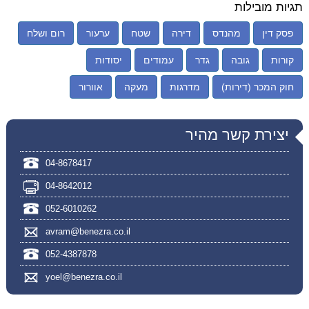
תגיות מובילות
פסק דין
מהנדס
דירה
שטח
ערעור
רום ושלח
קורות
גובה
גדר
עמודים
יסודות
חוק המכר (דירות)
מדרגות
מעקה
אוורור
יצירת קשר מהיר
04-8678417
04-8642012
052-6010262
avram@benezra.co.il
052-4387878
yoel@benezra.co.il