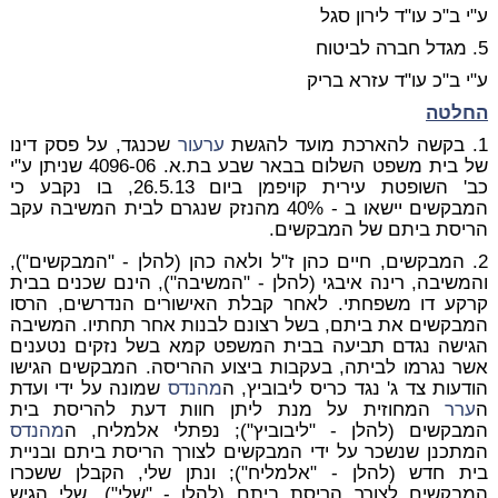
ע"י ב"כ עו"ד לירון סגל
5. מגדל חברה לביטוח
ע"י ב"כ עו"ד עזרא בריק
החלטה
1. בקשה להארכת מועד להגשת
ערעור
שכנגד, על פסק דינו
של בית משפט השלום בבאר שבע בת.א. 4096-06 שניתן ע"י
כב' השופטת עירית קויפמן ביום 26.5.13, בו נקבע כי
המבקשים יישאו ב - 40% מהנזק שנגרם לבית המשיבה עקב
הריסת ביתם של המבקשים.
2. המבקשים, חיים כהן ז"ל ולאה כהן (להלן - "המבקשים"),
והמשיבה, רינה איבגי (להלן - "המשיבה"), הינם שכנים בבית
קרקע דו משפחתי. לאחר קבלת האישורים הנדרשים, הרסו
המבקשים את ביתם, בשל רצונם לבנות אחר תחתיו. המשיבה
הגישה נגדם תביעה בבית המשפט קמא בשל נזקים נטענים
אשר נגרמו לביתה, בעקבות ביצוע ההריסה. המבקשים הגישו
הודעות צד ג' נגד כריס ליבוביץ, ה
מהנדס
שמונה על ידי ועדת
ה
ערר
המחוזית על מנת ליתן חוות דעת להריסת בית
המבקשים (להלן - "ליבוביץ"); נפתלי אלמליח, ה
מהנדס
המתכנן שנשכר על ידי המבקשים לצורך הריסת ביתם ובניית
בית חדש (להלן - "אלמליח"); ונתן שלי, הקבלן ששכרו
המבקשים לצורך הריסת ביתם (להלן - "שלי"). שלי הגיש