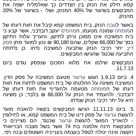
קמא חילק את הנזק בין הצדדים כך שאלמליח ישפה את
המבקשים בשיעור של 40% המנזק, ושלי - בשיעור של 20%
מהנזק.
באשר ל
גובה
הנזק, בית המשפט קמא קיבל את חוות דעתו של
ה
מומחה
שמונה מטעמו, ה
מהנדס
יעקב דובדבני, אשר קבע כי
בית המשיבה אינו מסוכן וניתן לתיקון, והעריך עלות התיקון
בסך של 66,000 שקלים, שהם 90,180 ₪ נכון למועד מתן
פסק
דין
; יתר רכיבי הנזק שתבעה המשיבה נדחו. כן נדחתה
התביעה שכנגד שהגישו המבקשים.
המבקשים שילמו את מלוא הסכום שנפסק נגדם ביום
11.7.13.
4. ביום 1.9.13 הוגש
ערעור
מטעם המשיבה על פסק הדין.
המשיבה משיגה על החלטתו של בית המשפט לדחות את חוות
דעתו של ה
מומחה
מטעמה ולהעדיף את חוות דעתו של
דובדבני, ולהעמיד את הנזק על 66,000 ₪ בלבד; כן משיגה
היא על יתר רכיבי הנזק שנדחו.
5. ביום 11.11.13 הגישו המבקשים בקשה להאכת מועד
להגשת
ערעור
על פסק דינו של בית המשפט קמא, או לחילופין
- להאריך המועד להגשת
ערעור
שכנגד. הם מציינים כי
המבקשת הינה אלמנה בת 74 אשר בשל מצבה הבריאותי
הקשה אינה יכולה לטפל בעצמה בענייניה השוטפים ובנה רפי,