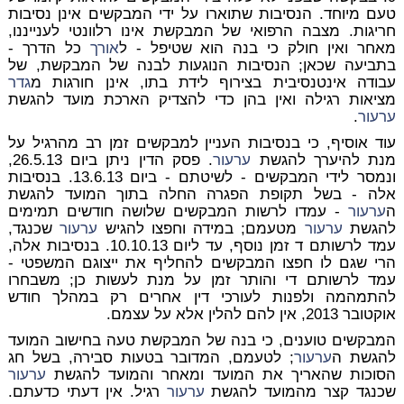
טעם מיוחד. הנסיבות שתוארו על ידי המבקשים אינן נסיבות
חריגות. מצבה הרפואי של המבקשת אינו רלוונטי לענייננו,
מאחר ואין חולק כי בנה הוא שטיפל - ל
אורך
כל הדרך -
בתביעה שכאן; הנסיבות הנוגעות לבנה של המבקשת, של
עבודה אינטנסיבית בצירוף לידת בתו, אינן חורגות מ
גדר
מציאות רגילה ואין בהן כדי להצדיק הארכת מועד להגשת
ערעור
.
עוד אוסיף, כי בנסיבות העניין למבקשים זמן רב מהרגיל על
מנת להיערך להגשת
ערעור
. פסק הדין ניתן ביום 26.5.13,
ונמסר לידי המבקשים - לשיטתם - ביום 13.6.13. בנסיבות
אלה - בשל תקופת הפגרה החלה בתוך המועד להגשת
ה
ערעור
- עמדו לרשות המבקשים שלושה חודשים תמימים
להגשת
ערעור
מטעמם; במידה וחפצו להגיש
ערעור
שכנגד,
עמד לרשותם ד זמן נוסף, עד ליום 10.10.13. בנסיבות אלה,
הרי שגם לו חפצו המבקשים להחליף את ייצוגם המשפטי -
עמד לרשותם די והותר זמן על מנת לעשות כן; משבחרו
להתמהמה ולפנות לעורכי דין אחרים רק במהלך חודש
אוקטובר 2013, אין להם להלין אלא על עצמם.
המבקשים טוענים, כי בנה של המבקשת טעה בחישוב המועד
להגשת ה
ערעור
; לטעמם, המדובר בטעות סבירה, בשל חג
הסוכות שהאריך את המועד ומאחר והמועד להגשת
ערעור
שכנגד קצר מהמועד להגשת
ערעור
רגיל. אין דעתי כדעתם.