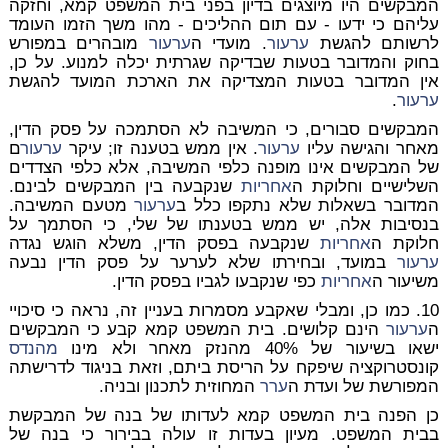
המבקשים היו מיוצגים בדיון בפני בית המשפט קמא, וחזקה
עליהם כי ידעו - עם תום ההליכים - מהו משך הזמו העומד
לרשותם להגשת
ערעור
. מועדי ה
ערעור
מובהרים במפורש
בחוק והמדובר בטעות שבדיקה שגרתית יכלה למנוע. על כן,
אין המדובר בטעות המצדיקה את הארכת המועד להגשת
ערעור
.
המבקשים סבורים, כי המשיבה לא הסתמכה על פסק הדין,
מאחר והגישה עליו
ערעור
. אין ממש בטענה זו; עיקר
ערעור
ם
של המבקשים אינו מופנה כלפי המשיבה, אלא כלפי הצדדים
השלישיים וחלוקת ה
אחריות
שנקבעה בין המבקשים לבינם.
המדובר בשאלות שלא נתקפו כלל ב
ערעור
מטעם המשיבה.
בנסיבות אלה, יש ממש בטענתו של שלי, כי הסתמך על
חלוקת ה
אחריות
שנקבעה בפסק הדין, משלא הוגש נגדה
ערעור
במועד, ובחירתו שלא לערער על פסק הדין נבעה
משיעור ה
אחריות
כפי שנקבעו לגביו בפסק הדין.
10. כמו כן, ומבלי שאקבע מסמרות בעניין זה, נראה כי סיכויי
ה
ערעור
הינם קלושים. בית המשפט קמא קבע כי המבקשים
ישאו בשיעור של 40% מהנזק מאחר ולא מינו
מהנדס
קונסטרוקציה שיפקח על הריסת ביתם, וזאת בניגוד לדרישתה
המפורשת של ועדת ה
ערר
המחוזית לתכנון ובניה.
כן הפנה בית המשפט קמא לעדותו של בנה של המבקשת
בבית המשפט. מעיון בעדות זו עולה בבירור כי בנה של