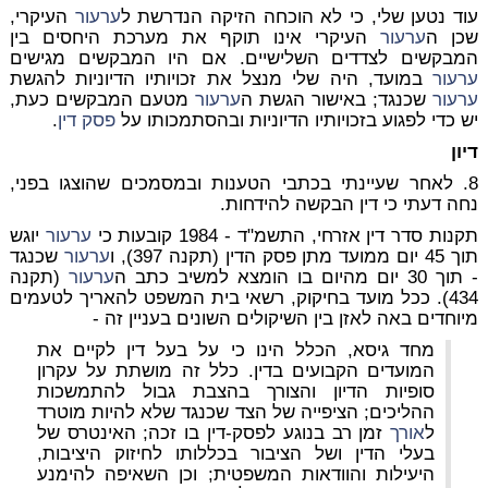
עוד נטען שלי, כי לא הוכחה הזיקה הנדרשת ל
ערעור
העיקרי,
שכן ה
ערעור
העיקרי אינו תוקף את מערכת היחסים בין
המבקשים לצדדים השלישיים. אם היו המבקשים מגישים
ערעור
במועד, היה שלי מנצל את זכויותיו הדיוניות להגשת
ערעור
שכנגד; באישור הגשת ה
ערעור
מטעם המבקשים כעת,
יש כדי לפגוע בזכויותיו הדיוניות ובהסתמכותו על
פסק דין
.
דיון
8. לאחר שעיינתי בכתבי הטענות ובמסמכים שהוצגו בפני,
נחה דעתי כי דין הבקשה להידחות.
תקנות סדר דין אזרחי, התשמ"ד - 1984 קובעות כי
ערעור
יוגש
תוך 45 יום ממועד מתן פסק הדין (תקנה 397), ו
ערעור
שכנגד
- תוך 30 יום מהיום בו הומצא למשיב כתב ה
ערעור
(תקנה
434). ככל מועד בחיקוק, רשאי בית המשפט להאריך לטעמים
מיוחדים באה לאזן בין השיקולים השונים בעניין זה -
מחד גיסא, הכלל הינו כי על בעל דין לקיים את
המועדים הקבועים בדין. כלל זה מושתת על עקרון
סופיות הדיון והצורך בהצבת גבול להתמשכות
ההליכים; הציפייה של הצד שכנגד שלא להיות מוטרד
ל
אורך
זמן רב בנוגע לפסק-דין בו זכה; האינטרס של
בעלי הדין ושל הציבור בכללותו לחיזוק היציבות,
היעילות והוודאות המשפטית; וכן השאיפה להימנע