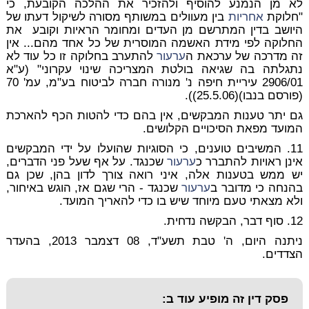
לא מן הנמנע להוסיף ולהזכיר את ההלכה הקובעת, כי
"חלוקת
אחריות
בין מעוולים במשותף מסורה לשיקול דעתו של
היושב בדין המתרשם מן העדים ומחומר הראיות וקובע את
החלוקה לפי מידת האשמה המוסרית של כל אחד מהם... אין
זה מדרכה של ערכאת ה
ערעור
להתערב בחלוקה זו כל עוד לא
נתגלתה בה שגיאה בולטת המצריכה שינוי עקרוני" (ע"א
2906/01 עיריית חיפה נ' מנורה חברה לביטוח בע"מ, עמ' 70
(פורסם בנבו)(25.5.06)).
גם יתר טענות המבקשים, אין בהם כדי להטות הכף להארכת
המועד מפאת הסיכויים הקלושים.
11. המשיבים טוענים, כי הסוגיות שהועלו על ידי המבקשים
אינן ראויות להתברר כ
ערעור
שכנגד. על אף שעל פני הדברים,
יש ממש בטענות אלה, איני רואה צורך לדון בהן, שכן גם
בהנחה כי מדובר ב
ערעור
שכנגד - הרי שגם אז, הוגש באיחור,
ולא מצאתי טעם מיוחד שיש בו כדי להאריך המועד.
12. סוף דבר, הבקשה נדחית.
ניתנה היום, ה' טבת תשע"ד, 08 דצמבר 2013, בהעדר
הצדדים.
פסק דין זה מופיע עוד ב: