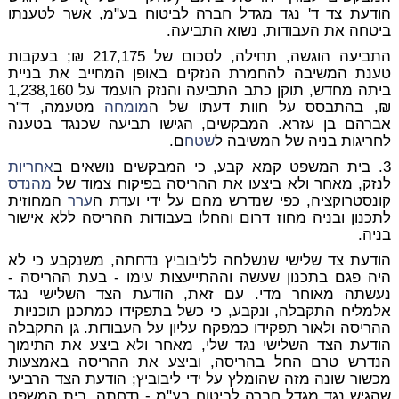
הודעת צד ד' נגד מגדל חברה לביטוח בע"מ, אשר לטענתו
ביטחה את העבודות, נשוא התביעה.
התביעה הוגשה, תחילה, לסכום של 217,175 ₪; בעקבות
טענת המשיבה להחמרת הנזקים באופן המחייב את בניית
ביתה מחדש, תוקן כתב התביעה והנזק הועמד על 1,238,160
₪, בהתבסס על חוות דעתו של ה
מומחה
מטעמה, ד"ר
אברהם בן עזרא. המבקשים, הגישו תביעה שכנגד בטענה
לחריגות בניה של המשיבה ל
שטח
ם.
3. בית המשפט קמא קבע, כי המבקשים נושאים ב
אחריות
לנזק, מאחר ולא ביצעו את ההריסה בפיקוח צמוד של
מהנדס
קונסטרוקציה, כפי שנדרש מהם על ידי ועדת ה
ערר
המחוזית
לתכנון ובניה מחוז דרום והחלו בעבודות ההריסה ללא אישור
בניה.
הודעת צד שלישי שנשלחה לליבוביץ נדחתה, משנקבע כי לא
היה פגם בתכנון שעשה וההתייעצות עימו - בעת ההריסה -
נעשתה מאוחר מדי. עם זאת, הודעת הצד השלישי נגד
אלמליח התקבלה, ונקבע, כי כשל בתפקידו כמתכנן תוכניות
ההריסה ולאור תפקידו כמפקח עליון על העבודות. גן התקבלה
הודעת הצד השלישי נגד שלי, מאחר ולא ביצע את התימוך
הנדרש טרם החל בהריסה, וביצע את ההריסה באמצעות
מכשור שונה מזה שהומלץ על ידי ליבוביץ; הודעת הצד הרביעי
שהגיש נגד מגדל חברה לביטוח בע"מ - נדחתה. בית המשפט