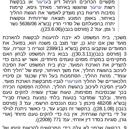
מקשיים הכרוכים הניהול דיון ב
ערעור
או בבקשת
רשות
ערעור
שהוגשו באיחור. מאידך גיסא, קיימות
נסיבות חריגות בהן מוצדק לאפשר את הגשת ההליך
באיחור, באופן המונע תוצאה שרירותית ונוקשות
יתרה בהפעלתם של סדרי הדין (בש"א 5636/06 נשר
נ' גפן, עמ' 2 (פורסם בנבו)(23.8.06)).
משכך, בית המשפט לא ירבה להיענות לבקשות להארכת
מועד שכן אם ינהג כן, יוצר מצב בו משנה הוא, בפועל, את
המועדים שנקבעו בחוק (בש"א 2399/11 זנגריה נ' זנגריה, עמ'
3 (פורסם בנבו)(30.3.11)). בבוא בית המשפט לבחון האם
מתקיימים במקרה מסוים טעמים מיוחדים, אשר יש בהם כדי
להצדיק את הארכת המועד, יבחן בית המשפט "את הסיבה
לעיכוב בהגשת ההליך, את משך האיחור, קיומו של "הליך תלוי
עומד", מהות ההליך, הסתמכות בעל הדין שכנגד וכן סיכוייו
הלכאוריים של ההליך ה
ערעור
י לגביו מתבקשת הארכת מועד.
לעניין הסיבה לעיכוב בהגשת ההליך, ההלכה הפסוקה הכירה
בכך שבנסיבות מסוימות, טעות שבדין עשויה להקים טעם
מיוחד, ובלבד שמדובר בטעות בלתי נמנעת באורח סביר"
(בש"א 482/08 פיכמן נ' כונס הנכסים הרשמי, עמ' 3 (פורסם
בנבו) (28.1.08)). בהקשר זה נקבע עוד, כי כאשר ניתנת לגילוי
על ידי בדיקה שגרתית, אין בה כדי להקים טעם מיוחד (אורי
גורן, סוגיות בסדר דין אזרחי, עמ' 771 (2008)).
9. בבקשה שבפני לא עלה בידי המבקשים להראות קיומו של