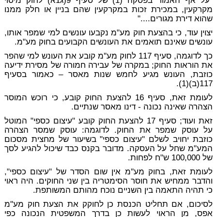
"על אף האמור בפסקה (1) של סעיף 9(ג1א) לחוק מיסוי
מקרקעין, במכירת זכות במקרקעין שהם בניין או חלק ממנו
שהוא דירת מגורים...."
יצוין עוד, כי בהצעת חוק מע"מ נקבעו עונשים למי שמפר אותו,
עונשים שאינם תואמים את העונשים הקבועים בחוק מע"מ.
כך לדוגמה, סעיף 117 לחוק מע''מ קובע את העונש למי שהפר
את הוראות החוק; במקרה של עבירה חמורה של מסירת ידיעה
כוזבת, העונש מגיע לחמש שנות מאסר – כאמור בסעיף
117(ב)(1).
לעומת זאת, סעיף 16 להצעת החוק קובע, כי רוכש המוסר
הצהרה שאינה נכונה - דינו מאסר שנתיים.
זאת ועוד; סעיף 17 להצעת החוק קובע "עיצום כספי" המוטל
על עוסק שמפר את החוק. לדוגמה: עוסק שמסר הצהרה
כוזבת יחויב לשלם "עיצום כספי" בשיעור של מחצית מסכום
המע"מ שחל על העסקה. מדובר בקנס כבד שיכול להגיע לסך
של 100,000 ש"ח לפחות.
לעומת זאת, בחוק מע''מ אין שום הסדר של "עיצום כספי",
והדבר ממחיש את חוסר הסימטריה בין שני החוקים. היה ראוי
כי תהיה התאמה בין השניים נוכח מהותם המשותפת.
לסיכום, אם תחליט הכנסת כן לחוקק את הצעת חוק מע''מ
אפס, מן הראוי לעשות כן בדרך המשפטית הנכונה כפי