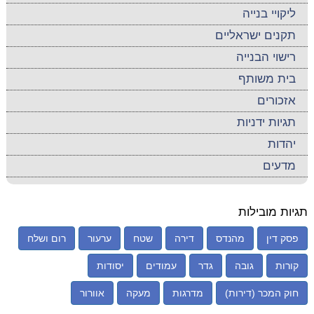
ליקויי בנייה
תקנים ישראליים
רישוי הבנייה
בית משותף
אזכורים
תגיות ידניות
יהדות
מדעים
תגיות מובילות
פסק דין
מהנדס
דירה
שטח
ערעור
רום ושלח
קורות
גובה
גדר
עמודים
יסודות
חוק המכר (דירות)
מדרגות
מעקה
אוורור