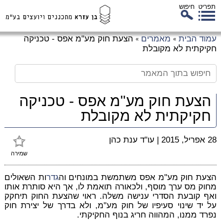
תפריט
חיפוש
לג
עמוד הבית
מאמרים
הצעת חוק מע"מ אפס - טכניקה
»
»
כן
חקיקתית לא מקובלת
זי
הצעת חוק מע"מ אפס - טכניקה
חקיקתית לא מקובלת
28 אפריל, 2015
|
עו"ד ענת כהן
שמירה
הצעת חוק מע"מ אפס משתמשת במונחים וה
גדר
ות השאולים
מחוק מס ערך מוסף, ולכאורה תואמת לו, אך היא סותרת אותו
ואף קובעת הסדרי ענישה משלה. ראוי שהצעת החוק תיחקק
על יד שינוי סעיפיו של חוק מע"מ, ולא בדרך של יצירת חוק
נפרד ממנו, המהווה חריג בנוף החקיקתי.