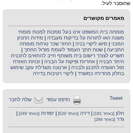
שהוסבר לעיל.
מאמרים מקושרים
מומחה בית המשפט אינו בעל סמכות למנות מומחי
משנה ו/או להורות על בדיקות מעבדה
|
מידות החניון
המכני
|
סיווג ליקויי בניה
|
החזר שכר טרחת מומחה
התביעה
|
שטח חתך העמוד לעומת מודול החתך
|
תשריט לצורך רישום בית משותף חייב להתאים לתכנית
היתר הבניה
|
אחריות ופיקוח על הבניה
|
זכויות האזרח
מול הוועדה לתכנון ולבניה
|
ארנונה מוגדלת עקב שימוש
בחלק מהדירה כמשרד
|
ליקויי רטיבות בדירה
Tweet
הדפס עמוד
שלח לחבר
חלון
|
דירה
|
יסודות
|
[באתר 181]
[באתר 520]
[באתר 249]
גדר
[באתר 284]