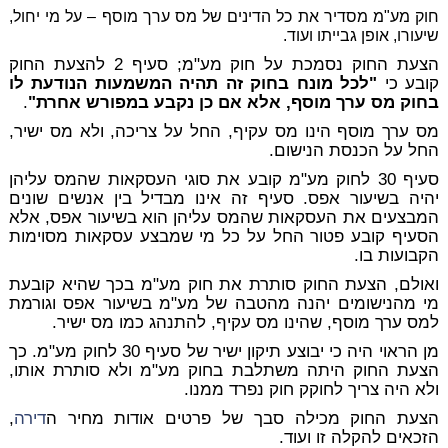
חוק מע"מ מסדיר את כל הדינים של מס ערך מוסף – על מי יחול,
שיעורו, אופן גבייתו ועוד.
הצעת החוק נסמכת על חוק מע"מ; סעיף 2 להצעת החוק
קובע כי
"לכל מונח בחוק זה תהיה המשמעות הנודעת לו
בחוק מס ערך מוסף, אלא אם כן נקבע במפורש אחרת"
.
מס ערך מוסף הינו מס עקיף, החל על צריכה, ולא מס ישיר,
החל על הכנסת הנישום.
סעיף 30 לחוק מע"מ קובע את סוגי העסקאות שהמס עליהן
יהיה בשיעור אפס. סעיף זה אינו מבדיל בין אנשים שונים
המבצעים את העסקאות שהמס עליהן הוא בשיעור אפס, אלא
הסעיף קובע פטור החל על כל מי שמבצע עסקאות מסוימות
הקבועות בו.
ואולם, הצעת החוק סותרת את חוק מע"מ בכך שהיא קובעת
מי מהנישומים יהנה מהטבה של מע"מ בשיעור אפס וגורמת
למס ערך מוסף, שהינו מס עקיף, להתנהג כמו מס ישיר.
מן הראוי היה כי יבוצע תיקון ישיר של סעיף 30 לחוק מע"מ. כך
הצעת החוק היתה משתלבת בחוק מע"מ ולא סותרת אותו,
ולא היה צריך לחוקק חוק נפרד ממנו.
הצעת החוק מכילה סבך של פרטים אודות מחיר ה
דירה
,
הזכאים להקלה זו ועוד.