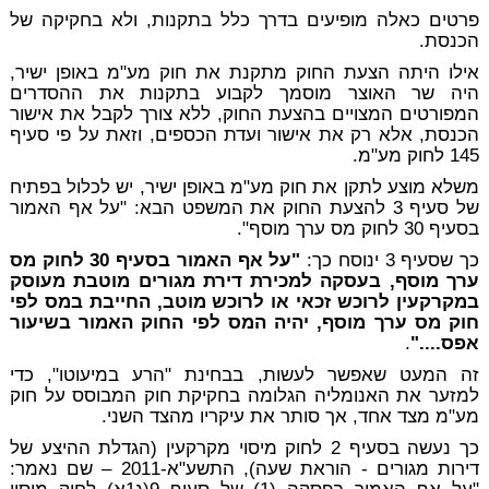
פרטים כאלה מופיעים בדרך כלל בתקנות, ולא בחקיקה של
הכנסת.
אילו היתה הצעת החוק מתקנת את חוק מע"מ באופן ישיר,
היה שר האוצר מוסמך לקבוע בתקנות את ההסדרים
המפורטים המצויים בהצעת החוק, ללא צורך לקבל את אישור
הכנסת, אלא רק את אישור ועדת הכספים, וזאת על פי סעיף
145 לחוק מע"מ.
משלא מוצע לתקן את חוק מע"מ באופן ישיר, יש לכלול בפתיח
של סעיף 3 להצעת החוק את המשפט הבא: "על אף האמור
בסעיף 30 לחוק מס ערך מוסף".
כך שסעיף 3 ינוסח כך:
"על אף האמור בסעיף 30 לחוק מס
ערך מוסף, בעסקה למכירת דירת מגורים מוטבת מעוסק
במקרקעין לרוכש זכאי או לרוכש מוטב, החייבת במס לפי
חוק מס ערך מוסף, יהיה המס לפי החוק האמור בשיעור
אפס...."
.
זה המעט שאפשר לעשות, בבחינת "הרע במיעוטו", כדי
למזער את האנומליה הגלומה בחקיקת חוק המבוסס על חוק
מע"מ מצד אחד, אך סותר את עיקריו מהצד השני.
כך נעשה בסעיף 2 לחוק מיסוי מקרקעין (הגדלת ההיצע של
דירות מגורים - הוראת שעה), התשע"א-2011 – שם נאמר: