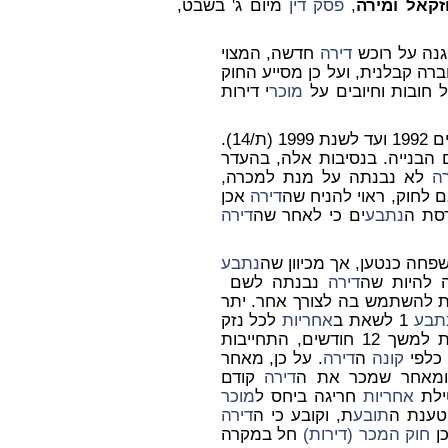
זקאל ומירה
,
פסק דין
מיום ג' בשבט,
נה על רוכש
דירה
חדשה, המצוי
ברה קבלנית, ועל כן מסייע החוק
ל חובות וחיובים על
מוכר
י דירות
1 היה קבלן רשום ברשם הקבלנים בין השנים 1992 ועד לשנת 1999 (ת/14).
 הבנייה. בנסיבות אלה, בהעדר
רה
לא נבנתה על מנת למכרה,
 לחוק, ראוי להניח שה
דירה
אכן
סת ה
נתבע
ים כי לאחר שה
דירה
חה כנטען, אך מכיוון שה
נתבע
דירה
נבנתה לשם
 להשתמש בה לצורך אחר. יתר
תבע
1 לשאת ב
אחריות
לכל נזק
חריג שאינו קשור בשימוש הרגיל והסביר של הבית למשך 12 חודשים, התחייבות
 כלפי
קונה
ה
דירה
. על כן, מאחר
 ומאחר שמכר את ה
דירה
קודם
ילת
אחריות
חריגה ביחס ל
מוכר
טענת ה
תובע
ת, וקובע כי ה
דירה
חוק המכר (דירות)
חל במקרה