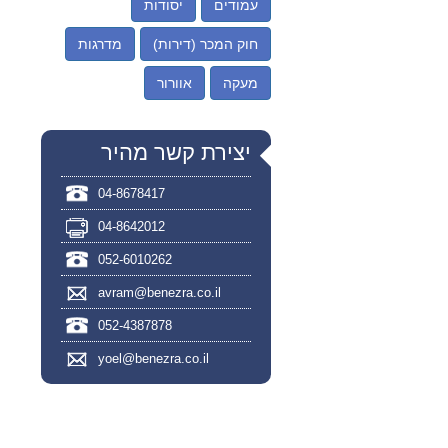
עמודים
יסודות
חוק המכר (דירות)
מדרגות
מעקה
אוורור
יצירת קשר מהיר
04-8678417
04-8642012
052-6010262
avram@benezra.co.il
052-4387878
yoel@benezra.co.il