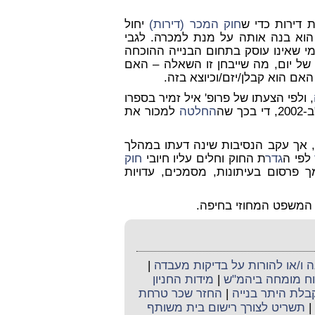
ת דירות כדי ש
חוק המכר (דירות)
יחול
הוא בנה אותה על מנת למכרה. לגבי
מי שאינו עוסק בתחום הבנייה ההוכחה
 של יום, מה שייבחן זו השאלה – האם
אם הוא קבלן/יזם/וכיוצא בזה.
, ולפי הצעתו של פרופ' איל זמיר בספרו
שה
החלטה
למכור את
אך עקב הנסיבות שינה דעתו במהלך
לפי ה
גדר
ת החוק וחלים עליו חיובי
חוק
ך פרסום בעיתונות, מסמכים, עדויות
 המשפט המחוזי בחיפה.
ו/או להורות על בדיקות מעבדה
|
קוח מומחה ביהמ"ש
|
מידות החניון
קבלת היתר בנייה
|
החזר שכר טרחת
|
תשריט לצורך רישום בית משותף