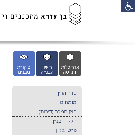
לג
כן
זי
אדריכלות
רישוי
ביקורת
והנדסה
הבנייה
מבנים
סדר הדין
מומחים
חוק המכר (דירות)
חלקי הבניין
פרטי בניין