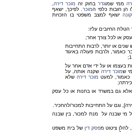
רה
ממי שמו
גדר
בחוק זה
מוכר
דירה
,
ו הן חובות כלפי ה
מוכר
. לפיכך, ישאף
ונה
ישאף למצב משפטי בו הזכויות
 הטלת החיובים עליו:
עסק או לכל צורך אחר;
נים או יותר, לרבות התחייבות
ר כאמור, ולרבות פעולה באיגוד
 בעצמו או על ידי אדם אחר על
י ש
מוכר
דירה
שקנה אותה, על
 כאמור, למעט
מוכר
דירה
שלא
ירתה;
 אלא גם במשרד או בחנות או כל עסק
רה], וגם על התחייבות למכור/להחכיר.
כל מי שבנה על מנת למכור, בין שבנה
 להלן ציטוט מ
פסק דין
של בית משפט