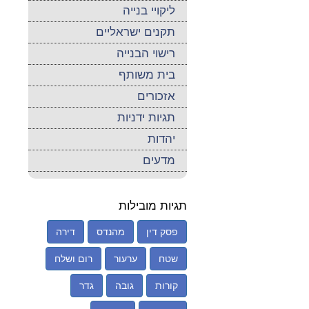
ליקויי בנייה
תקנים ישראליים
רישוי הבנייה
בית משותף
אזכורים
תגיות ידניות
יהדות
מדעים
תגיות מובילות
פסק דין
מהנדס
דירה
שטח
ערעור
רום ושלח
קורות
גובה
גדר