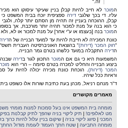
זה."
ה
מוכר
לא חייב להיות קבלן בניין שעיקר עיסוקו הוא מכיר
עליו. די בכך שלגבי
דירה
ספציפית יוכח בבית המשפט כי 
קבלן, ההוכחה בעניין זה תהיה מן הסתם יותר קלה, ולגבי 
כי הוא בנה על מנת למכור תהיה יותר מורכבת, אך בסופו
ה
מוכר
בנה [בעצמו או ע"י אחר] על מנת למכור או לא, ולא ה
כוונת המכירה לא חייבת להיות עד למועד הבנייה של ה
דירה
"
חוק המכר (דירות)
" בהוצאת האוניברסיטה העברית תשס"ב-2002, די בכך 
ה
דירה
התקבלה במועד כלשהו בטרם גמר הבנייה.
המשמעות היא כי גם אם ה
מוכר
התכוון לגור ב
דירה
שבנה, 
ביצוע הבנייה והחליט למכרה בטרם סיומה – הרי הוא
מוכר
המכר (דירות)
. הוכחת כוונת מכירה יכולה להיות על סמ
וראיות ככל שיהיו.
ד"ר מנחם רניאל, מכהן בעת כתיבת שורות אלו כשופט בית
מאמרים מקושרים
מומחה בית המשפט אינו בעל סמכות למנות מומחי משנה 
מט לאלופים!
|
תיק ליקויי בניה שהפך לתיק קבלנות בפי
המכני
|
סיווג ליקויי בניה
|
שיקום בניין עלול להיות כרוך ב
מומחה התביעה
|
שטח חתך העמוד לעומת מודול החתך