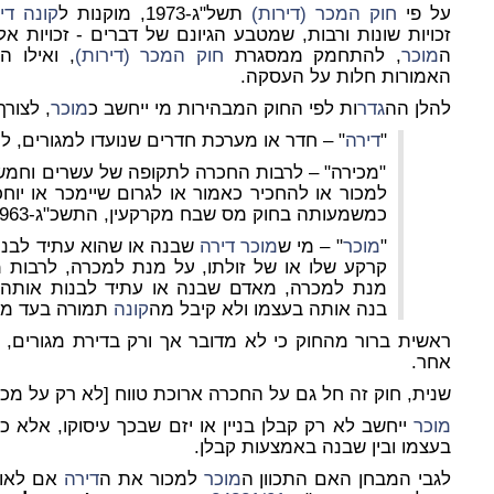
על פי
חוק המכר (דירות)
תשל"ג-1973, מוקנות ל
קונה
די
זכויות שונות ורבות, שמטבע הגיונם של דברים - זכויות אל
ה
מוכר
, להתחמק ממסגרת
חוק המכר (דירות)
, ואילו ה
ק
האמורות חלות על העסקה.
להלן הה
גדר
ות לפי החוק המבהירות מי ייחשב כ
מוכר
, לצורך
"
דירה
" – חדר או מערכת חדרים שנועדו למגורים, ל
"מכירה" – לרבות החכרה לתקופה של עשרים וחמש ש
למכור או להחכיר כאמור או לגרום שיימכר או יוחכ
כמשמעותה בחוק מס שבח מקרקעין, התשכ"ג-1963;
"
מוכר
" – מי ש
מוכר
דירה
שבנה או שהוא עתיד לבנות
קרקע שלו או של זולתו, על מנת למכרה, לרבות מ
מנת למכרה, מאדם שבנה או עתיד לבנות אותה
בנה אותה בעצמו ולא קיבל מה
קונה
תמורה בעד מכ
ראשית ברור מהחוק כי לא מדובר אך ורק בדירת מגורים,
אחר.
שנית, חוק זה חל גם על החכרה ארוכת טווח [לא רק על מכי
מוכר
ייחשב לא רק קבלן בניין או יזם שבכך עיסוקו, אלא 
בעצמו ובין שבנה באמצעות קבלן.
לגבי המבחן האם התכוון ה
מוכר
למכור את ה
דירה
אם לאו,