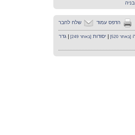
בניה
הדפס עמוד
שלח לחבר
ה
|
יסודות
|
גדר
[באתר 520]
[באתר 249]