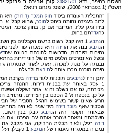
השלום בחיפה, ת"א
24821/01
קורן אביבה נ' פרנקל יח
תשס"ו (1 בפברואר 2006), שופט: מנחם רניאל:
"התכלית העומדת ביסוד
חוק המכר (דירות)
היא הג
לרוב בעמדה נחותה ביחס ל
מוכר
, שהוא קבלן או ח
בידו ומגן עליו. המדובר אם כן, בחוק צרכני, המטי
כה
גדר
תם בחוק.
ה
נתבע
ה
נתבע
בנה את ה
דירה
והיא נמכרה עוד לפני סיום
נסיבות מיוחדות, הדרושות להוכחת הכוונה שה
די
ובשל האינטרסים הלגיטימיים של קוני דירות בהתאם
נבנתה על מנת למכרה. זאת, לאחר שנסתרה גיר
היתה מוכנה מכרו אותה ל
תובע
ת ולבעלה.
יתכן והיו ל
נתבע
ים תוכניות לגור ב
דירה
בקרבת המשפ
1 עסק באותה עת בבניית דירות, ההנחה צריכה להיות שה
מכירתה, גם אם בשלב זה או אחר נשקלה אפשרות
על כן, בנספח א' 2 הסכם בין הצדדים, מתחייב ה
נ
שסביר שאף
מוכר
דירה
מיד שניה לא היה מתחייב
שבאותה תקופה היה ה
נתבע
קבלן בנין רשום,
השלמתה ומאחר שמכר אותה עם מפרט ועם נט
דירה
רגיל, ולאור תכלית החקיקה, אני מקבל את 
נמכרה במסגרת מעמדו של ה
נתבע
1 כקבלן, ועל כן