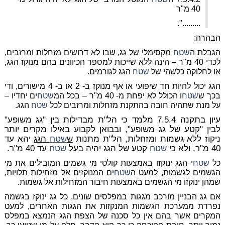
40 מ"ר
.........".
הבהרה:
הגבלת ה
שטח
מקסימלי של גג, שבו לא דרושים מזחלות ומרזבים,
לכדי 40 מ"ר – הינה ללא שייכות למספר הכיוונים בהם מנוקז הגג,
או לחלוקה כלשהי של
שטח
הגג לגורמים.
הגג יכול להיות חד שיפועי או אף מנוקז ב- 2 או ב- 4 מישורים, ודי
בכך ש
שטח
ו הכולל לא יפחת מ- 40 מ"ר – בכל המ
שטח
ים יחדיו –
על מנת שתהיה חובה בהתקנת מזחלות ומרזבים לכל
שטח
הגג.
עיון בתקנה 7.5.4 מלמד כי הל"ת מבדילות בין "גג משופע"
לבין "קטע של גג משופע", ובבואן לקבוע באילו מקרים יותר
ניקוז ללא גשמות ומזחלות, הל"ת מתנות
ש
שטח
הגג
יהא עד
40 מ"ר, ולא כי
שטח
קטע של הגג יהיה בעל
שטח
עד 40 מ"ר.
כל
שטח
י הגג ינוקזו באמצעות קולטי מי גשמים המובילים את מי
הגשמים לגשמות, למעט ה
שטח
ים המנוקזים אל מזחילות תלויות,
שמהן ינוקזו מי הגשמים באמצעות חיבור המזחילות אל גשמות.
אם גג הבניין מורכב מגגות במפלסים שונים, כל גג ינוקז בגשמה
נפרדת ממערכת הגשמות המנקזות את הגגות האחרים, למעט
המקרים אשר בהם אין כל סכנה של הצפת הגג הנמצא במפלס