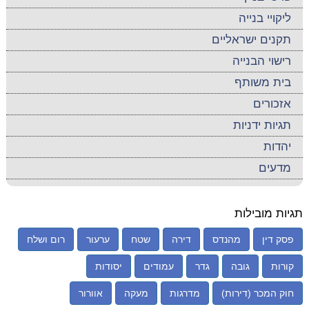
ליקויי בנייה
תקנים ישראליים
רישוי הבנייה
בית משותף
אזכורים
תגיות ידניות
יהדות
מדעים
תגיות מובילות
פסק דין
מהנדס
דירה
שטח
ערעור
רום ושלח
קורות
גובה
גדר
עמודים
יסודות
חוק המכר (דירות)
מדרגות
מעקה
אוורור