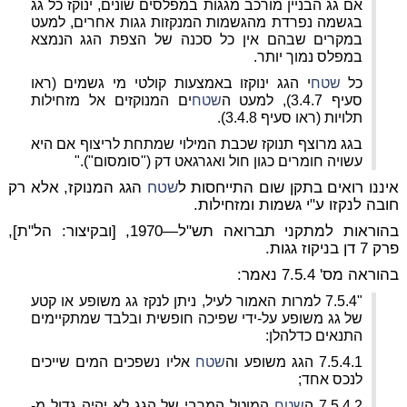
אם גג הבניין מורכב מגגות במפלסים שונים, ינוקז כל גג
בגשמה נפרדת מהגשמות המנקזות גגות אחרים, למעט
במקרים שבהם אין כל סכנה של הצפת הגג הנמצא
במפלס נמוך יותר.
כל
שטח
י הגג ינוקזו באמצעות קולטי מי גשמים (ראו
סעיף 3.4.7), למעט ה
שטח
ים המנוקזים אל מזחילות
תלויות (ראו סעיף 3.4.8).
בגג מרוצף תנוקז שכבת המילוי שמתחת לריצוף אם היא
עשויה חומרים כגון חול ואגרגאט דק ("סומסום")."
איננו רואים בתקן שום התייחסות ל
שטח
הגג המנוקז, אלא רק
חובה לנקזו ע"י גשמות ומזחילות.
בהוראות למתקני תברואה תש"ל—1970, [ובקיצור: הל"ת],
פרק 7 דן בניקוז גגות.
בהוראה מס' 7.5.4 נאמר:
"7.5.4 למרות האמור לעיל, ניתן לנקז גג משופע או קטע
של גג משופע על-ידי שפיכה חופשית ובלבד שמתקיימים
התנאים כדלהלן:
7.5.4.1 הגג משופע וה
שטח
אליו נשפכים המים שייכים
לנכס אחד;
7.5.4.2 ה
שטח
המוטל המרבי של הגג לא יהיה גדול מ-