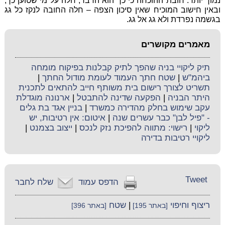
נמוך יותר. חובת ההוכחה כי כך הוא הדבר, חלה על מי שטוען כך,
ובאין חישוב המוכיח שאין סיכון הצפה – חלה החובה לנקז כל גג
בגשמה נפרדת ולא גג אל גג.
מאמרים מקושרים
תיק ליקויי בניה שהפך לתיק קבלנות בפיקוח מומחה
ביהמ"ש
|
שטח חתך העמוד לעומת מודול החתך
|
תשריט לצורך רישום בית משותף חייב להתאים לתכנית
היתר הבניה
|
הפקעה שדינה להתבטל
|
ארנונה מוגדלת
עקב שימוש בחלק מהדירה כמשרד
|
בניין אגד בת גלים
- "פיל לבן" כבר עשרים שנה
|
איטום: אין רטיבות, יש
ליקוי
|
רישוי: מתווה להפיכת נזק לנכס
|
ייצוב בצמנט
|
ליקויי רטיבות בדירה
Tweet
הדפס עמוד
שלח לחבר
ריצוף וחיפוי
|
שטח
[באתר 195]
[באתר 396]