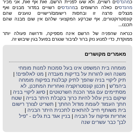
כ
מהנדס
ים רשויים, ולא שעו לפניית הרשם. זאת אף זאת, אני מכיר
מהנדס
ים כאלה הרשומים ב
מהנדס
ים רשויים במדור מבנים ואף
מנצלים פרצה זו ובחסות רישומם/רישויים טוענים שהם
קונסטרוקטורים, אף שברקע המקצועי שלהם אין שום מבנה שהם
תכננו...
כנראה שהפניה של הרשם אינה מספיקה, ודרושה פעולה יותר
ממוקדת, כדי למנוע נזק ברור לציבור שנגרם בפועל בגין שיבוש זה.
מאמרים מקושרים
מומחה בית המשפט אינו בעל סמכות למנות מומחי
משנה ו/או להורות על בדיקות מעבדה
|
מט לאלופים!
|
תיק ליקויי בניה שהפך לתיק קבלנות בפיקוח מומחה
ביהמ"ש
|
תכנון קונסטרוקציה ואחריות המתכנן, לא
מסתיימים עם גמר הכנת השרטוטים
|
סיווג ליקויי בניה
|
שיקום בניין עלול להיות כרוך בקבלת היתר בנייה
|
שטח
חתך העמוד לעומת מודול החתך
|
תשריט לצורך רישום
בית משותף חייב להתאים לתכנית היתר הבניה
|
אחריות ופיקוח על הבניה
|
בניין אגד בת גלים - "פיל
לבן" כבר עשרים שנה