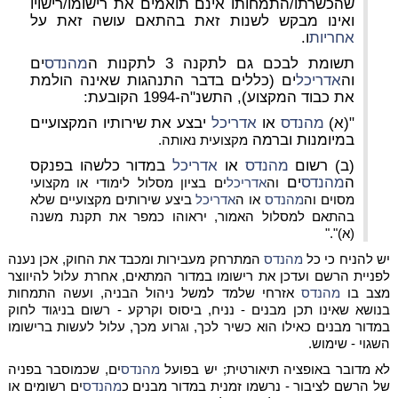
שהכשרתו/התמחותו אינם תואמים את רישומו/רישויו
ואינו מבקש לשנות זאת בהתאם עושה זאת על
אחריות
ו.
תשומת לבכם גם לתקנה 3 לתקנות ה
מהנדס
ים
וה
אדריכל
ים (כללים בדבר התנהגות שאינה הולמת
את כבוד המקצוע), התשנ"ה-1994 הקובעת:
"(א)
מהנדס
או
אדריכל
יבצע את שירותיו המקצועיים
במיומנות וברמה
מקצועית נאותה.
(ב) רשום
מהנדס
או
אדריכל
במדור כלשהו בפנקס
ה
מהנדס
ים
וה
אדריכל
ים בציון מסלול לימודי או מקצועי
מסוים וה
מהנדס
או
ה
אדריכל
ביצע שירותים מקצועיים שלא
בהתאם למסלול האמור, יראוהו כמפר את תקנת משנה
(א)"."
יש להניח כי כל
מהנדס
המתרחק מעבירות ומכבד את החוק, אכן נענה
לפניית הרשם ועדכן את רישומו במדור המתאים, אחרת עלול להיווצר
מצב בו
מהנדס
אזרחי שלמד למשל ניהול הבניה, ועשה התמחות
בנושא שאינו תכן מבנים - נניח, ביסוס וקרקע - רשום בניגוד לחוק
במדור מבנים כאילו הוא כשיר לכך, וגרוע מכך, עלול לעשות ברישומו
השגוי - שימוש.
לא מדובר באופציה תיאורטית; יש בפועל
מהנדס
ים, שכמוסבר בפניה
של הרשם לציבור - נרשמו זמנית במדור מבנים כ
מהנדס
ים רשומים או