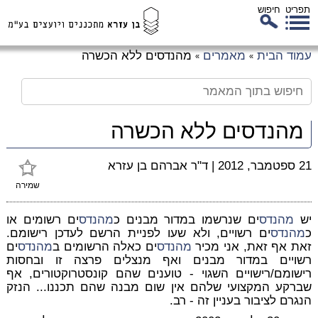
תפריט
חיפוש
לג
עמוד הבית
מאמרים
מהנדסים ללא הכשרה
»
»
כן
זי
מהנדסים ללא הכשרה
21 ספטמבר, 2012
|
ד"ר אברהם בן עזרא
שמירה
יש
מהנדס
ים שנרשמו במדור מבנים כ
מהנדס
ים רשומים או
כ
מהנדס
ים רשויים, ולא שעו לפניית הרשם לעדכן רישומם.
זאת אף זאת, אני מכיר
מהנדס
ים כאלה הרשומים ב
מהנדס
ים
רשויים במדור מבנים ואף מנצלים פרצה זו ובחסות
רישומם/רישויים השגוי - טוענים שהם קונסטרוקטורים, אף
שברקע המקצועי שלהם אין שום מבנה שהם תכננו... הנזק
הנגרם לציבור בעניין זה - רב.