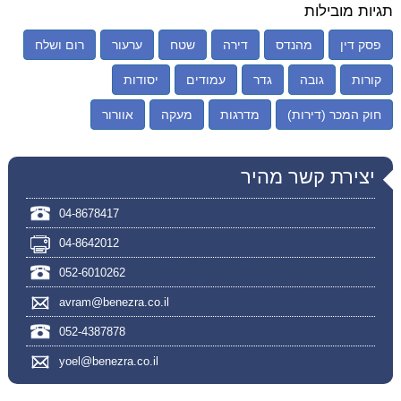
תגיות מובילות
פסק דין
מהנדס
דירה
שטח
ערעור
רום ושלח
קורות
גובה
גדר
עמודים
יסודות
חוק המכר (דירות)
מדרגות
מעקה
אוורור
יצירת קשר מהיר
04-8678417
04-8642012
052-6010262
avram@benezra.co.il
052-4387878
yoel@benezra.co.il