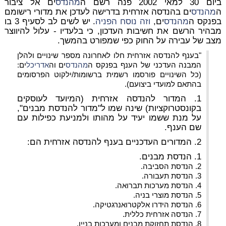
ביום 30 למאי 2002 פנה רשם ה
מהנדס
ים אל ציבור
ה
מהנדס
ים בהנדסה אזרחית בדרישה לעדכן את מדורי רישומם
בפנקס ה
מהנדס
ים,
וזה נוסח הפניה
. יש לשים לב לסעיף 3 בו
מבהיר הרשם את חשיבות העדכון, כי בלעדיו - עלול להיווצר
מצב של עבירה על החוק כפי שמפורט בהמשך.
"בענף להנדסה אזרחית חלו לאחרונה מספר שינויים ולהלן
המבנה העדכני של הענף בפנקס ה
מהנדס
ים וה
אדריכל
ים:
(כל השינויים פורסמו רשמית ברשומות/ילקוט הפרסומים
בהתאם למועדי ביצועם).
1. המדור להנדסה אזרחית (המיועד לעוסקים
בקונסטרוקציות) שינה שמו ל"מדור להנדסת מבנים",
על מנת ששמו יעיד על מהותו ולמניעת כפילות עם
שם הענף.
2. המדורים העדכניים בענף להנדסה אזרחית הם:
1. הנדסת מבנים.
2. הנדסת הסביבה.
3. הנדסת תעבורה.
4. הנדסת מערכות תברואה.
5. הנדסת מוצרי בניה.
6. הנדסת הידרו אלקטרואנרגטיקה.
7. הנדסה אזרחית כללית.
8. הנדסת תחזוקת מבנים ומערכות בניין.