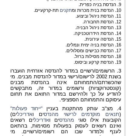
9. הנדסת בניה כפרית.
10. הנדסת בנית מכרות ומ
תקנים
תת-קרקעיים.
11. הנדסת ניהול וביצוע.
12. הנדסת תחבורה.
13. הנדסת ניהול הבניה.
14. הנדסת הידרוטכניקה.
15. הנדסה עירונית.
16. הנדסת בניה ימית ונמלים.
17. הנדסת כבישים ומסלולים.
18. הנדסת מסילות ברזל.
19. הנדסת קרקע וביסוס.
3. הרשומים/רשויים במדור להנדסה אזרחית הועברו
בשנת 2002 לרישום/רישוי במדור להנדסת מבנים. מי
שהכשרתם/התמחותם אינה בהנדסת מבנים
(קונסטרוקציות) ורשומים במדור זה, מתבקשים
להודיע על כך ולהירשם במדור התואם את תחום
עיסוקם והתמחותם הספציפי.
4. מצ"ב עותק מהתקנות בעניין
"ייחוד פעולות"
(
תנאים מוקדמים לרישוי
מהנדס
ים ו
אדריכל
ים)
הקובעות אילו סוגי
מהנדס
ים ו
אדריכל
ים רשאים
ואינם רשאים לעסוק בפעולות מסוימות, בהתאם
לענף ולמדור שבו הם רשומים/רשויים. מי