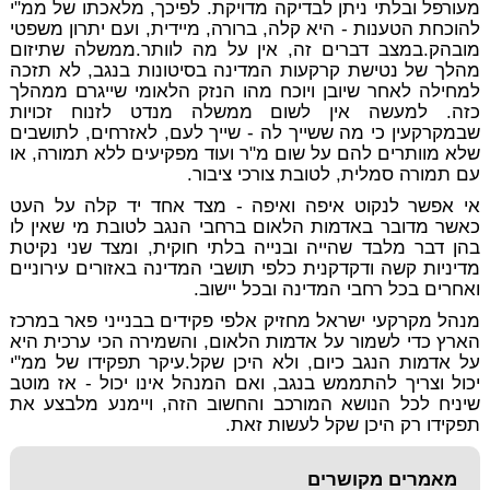
מעורפל ובלתי ניתן לבדיקה מדויקת. לפיכך, מלאכתו של ממ"י
להוכחת הטענות - היא קלה, ברורה, מיידית, ועם יתרון משפטי
מובהק.במצב דברים זה, אין על מה לוותר.ממשלה שתיזום
מהלך של נטישת קרקעות המדינה בסיטונות בנגב, לא תזכה
למחילה לאחר שיובן ויוכח מהו הנזק הלאומי שייגרם ממהלך
כזה. למעשה אין לשום ממשלה מנדט לזנוח זכויות
שבמקרקעין כי מה ששייך לה - שייך לעם, לאזרחים, לתושבים
שלא מוותרים להם על שום מ"ר ועוד מפקיעים ללא תמורה, או
עם תמורה סמלית, לטובת צורכי ציבור.
אי אפשר לנקוט איפה ואיפה - מצד אחד יד קלה על העט
כאשר מדובר באדמות הלאום ברחבי הנגב לטובת מי שאין לו
בהן דבר מלבד שהייה ובנייה בלתי חוקית, ומצד שני נקיטת
מדיניות קשה ודקדקנית כלפי תושבי המדינה באזורים עירוניים
ואחרים בכל רחבי המדינה ובכל יישוב.
מנהל מקרקעי ישראל מחזיק אלפי פקידים בבנייני פאר במרכז
הארץ כדי לשמור על אדמות הלאום, והשמירה הכי ערכית היא
על אדמות הנגב כיום, ולא היכן שקל.עיקר תפקידו של ממ"י
יכול וצריך להתממש בנגב, ואם המנהל אינו יכול - אז מוטב
שיניח לכל הנושא המורכב והחשוב הזה, ויימנע מלבצע את
תפקידו רק היכן שקל לעשות זאת.
מאמרים מקושרים