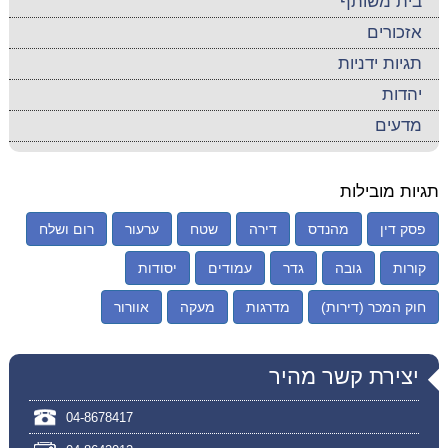
בית משותף
אזכורים
תגיות ידניות
יהדות
מדעים
תגיות מובילות
פסק דין
מהנדס
דירה
שטח
ערעור
רום ושלח
קורות
גובה
גדר
עמודים
יסודות
חוק המכר (דירות)
מדרגות
מעקה
אוורור
יצירת קשר מהיר
04-8678417