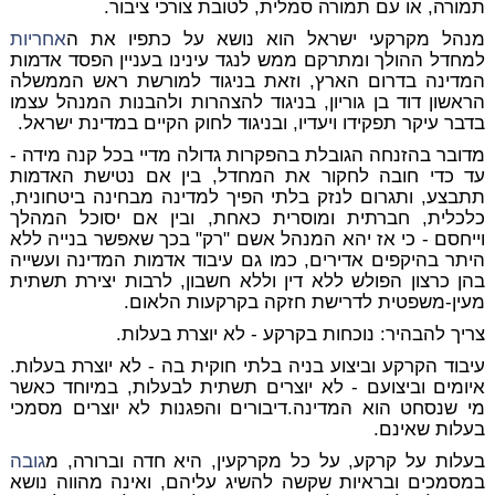
תמורה, או עם תמורה סמלית, לטובת צורכי ציבור.
מנהל מקרקעי ישראל הוא נושא על כתפיו את ה
אחריות
למחדל ההולך ומתרקם ממש לנגד עינינו בעניין הפסד אדמות
המדינה בדרום הארץ, וזאת בניגוד למורשת ראש הממשלה
הראשון דוד בן גוריון, בניגוד להצהרות ולהבנות המנהל עצמו
בדבר עיקר תפקידו ויעדיו, ובניגוד לחוק הקיים במדינת ישראל.
מדובר בהזנחה הגובלת בהפקרות גדולה מדיי בכל קנה מידה -
עד כדי חובה לחקור את המחדל, בין אם נטישת האדמות
תתבצע, ותגרום לנזק בלתי הפיך למדינה מבחינה ביטחונית,
כלכלית, חברתית ומוסרית כאחת, ובין אם יסוכל המהלך
וייחסם - כי אז יהא המנהל אשם "רק" בכך שאפשר בנייה ללא
היתר בהיקפים אדירים, כמו גם עיבוד אדמות המדינה ועשייה
בהן כרצון הפולש ללא דין וללא חשבון, לרבות יצירת תשתית
מעין-משפטית לדרישת חזקה בקרקעות הלאום.
צריך להבהיר: נוכחות בקרקע - לא יוצרת בעלות.
עיבוד הקרקע וביצוע בניה בלתי חוקית בה - לא יוצרת בעלות.
איומים וביצועם - לא יוצרים תשתית לבעלות, במיוחד כאשר
מי שנסחט הוא המדינה.דיבורים והפגנות לא יוצרים מסמכי
בעלות שאינם.
בעלות על קרקע, על כל מקרקעין, היא חדה וברורה, מ
גובה
במסמכים ובראיות שקשה להשיג עליהם, ואינה מהווה נושא