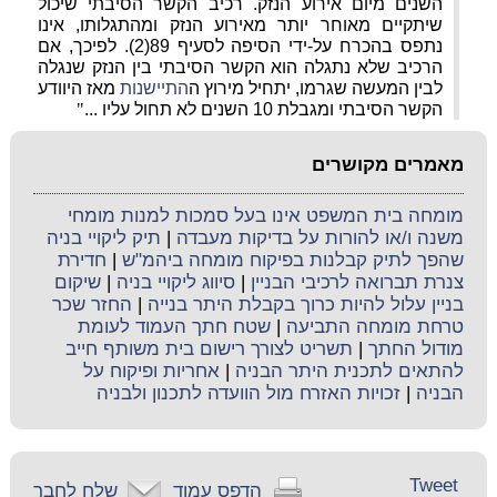
השנים מיום אירוע הנזק. רכיב הקשר הסיבתי שיכול
שיתקיים מאוחר יותר מאירוע הנזק ומהתגלותו, אינו
נתפס בהכרח על-ידי הסיפה לסעיף 89(2). לפיכך, אם
הרכיב שלא נתגלה הוא הקשר הסיבתי בין הנזק שנגלה
לבין המעשה שגרמו, יתחיל מירוץ ה
התיישנות
מאז היוודע
הקשר הסיבתי ומגבלת 10 השנים לא תחול עליו ...
"
מאמרים מקושרים
מומחה בית המשפט אינו בעל סמכות למנות מומחי
משנה ו/או להורות על בדיקות מעבדה
|
תיק ליקויי בניה
שהפך לתיק קבלנות בפיקוח מומחה ביהמ"ש
|
חדירת
צנרת תברואה לרכיבי הבניין
|
סיווג ליקויי בניה
|
שיקום
בניין עלול להיות כרוך בקבלת היתר בנייה
|
החזר שכר
טרחת מומחה התביעה
|
שטח חתך העמוד לעומת
מודול החתך
|
תשריט לצורך רישום בית משותף חייב
להתאים לתכנית היתר הבניה
|
אחריות ופיקוח על
הבניה
|
זכויות האזרח מול הוועדה לתכנון ולבניה
Tweet
הדפס עמוד
שלח לחבר