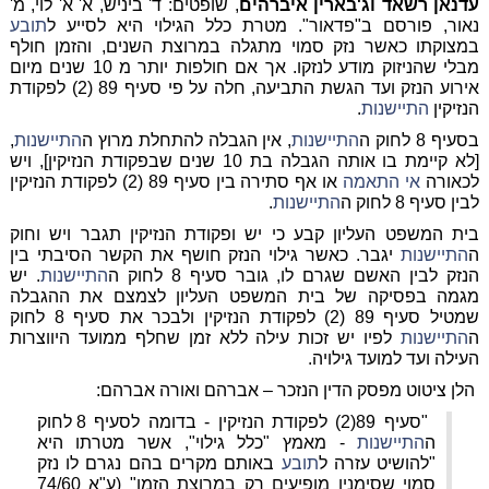
עדנאן רשאד וג'בארין איברהים
, שופטים: ד' ביניש, א' א' לוי, מ'
נאור, פורסם ב"פדאור". מטרת כלל הגילוי היא לסייע ל
תובע
במצוקתו כאשר נזק סמוי מתגלה במרוצת השנים, והזמן חולף
מבלי שהניזוק מודע לנזקו. אך אם חולפות יותר מ 10 שנים מיום
אירוע הנזק ועד הגשת התביעה, חלה על פי סעיף 89 (2) לפקודת
הנזיקין
התיישנות
.
בסעיף 8 לחוק ה
התיישנות
, אין הגבלה להתחלת מרוץ ה
התיישנות
,
[לא קיימת בו אותה הגבלה בת 10 שנים שבפקודת הנזיקין], ויש
לכאורה
אי התאמה
או אף סתירה בין סעיף 89 (2) לפקודת הנזיקין
לבין סעיף 8 לחוק ה
התיישנות
.
בית המשפט העליון קבע כי יש ופקודת הנזיקין תגבר ויש וחוק
ה
התיישנות
יגבר. כאשר גילוי הנזק חושף את הקשר הסיבתי בין
הנזק לבין האשם שגרם לו, גובר סעיף 8 לחוק ה
התיישנות
. יש
מגמה בפסיקה של בית המשפט העליון לצמצם את ההגבלה
שמטיל סעיף 89 (2) לפקודת הנזיקין ולבכר את סעיף 8 לחוק
ה
התיישנות
לפיו יש זכות עילה ללא זמן שחלף ממועד היווצרות
העילה ועד למועד גילויה.
הלן ציטוט מפסק הדין הנזכר – אברהם ואורה אברהם:
"סעיף 89(2) לפקודת הנזיקין - בדומה לסעיף 8 לחוק
ה
התיישנות
- מאמץ "כלל גילוי", אשר מטרתו היא
"להושיט עזרה ל
תובע
באותם מקרים בהם נגרם לו נזק
סמוי שסימניו מופיעים רק במרוצת הזמן" (ע"א 74/60