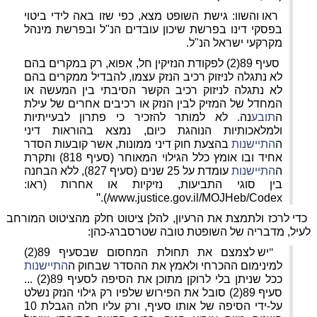
ראו והשוו: גישת השופט מצא, כפי שזו באה לידי ביטוי
בפסקי דינו בפרשת שיכון עובדים הנ"ל ובפרשת מינהל
מקרקעי ישראל הנ"ל.
סעיף 89(2) לפקודת הנזיקין חל, אפוא, רק במקרים בהם
לא נתגלה לניזוק רכיב הנזק עצמו, להבדיל ממקרים בהם
לא נתגלה לניזוק רכיב הקשר הסיבתי בין המעשה או
המחדל של המזיק לבין הנזק או רכיבים אחרים של עילת
ה
תובע
נה. לא למותר להזכיר כי פתרון לבעייתיות
ולמלאכותיות הנוהגת כיום, נמצא בהוראות דיני
ה
התיישנות
בהצעת חוק דיני ממונות, אשר קובעות הסדר
אחיד ובו אומץ כלל הגילוי המאוחר (סעיף 818) ותקרת
ה
התיישנות
עומדת על 25 שנים (סעיף 827), ללא הבחנה
בין סוגי התביעות, נזיקיות או אחרות (ראו:
"
).
www.justice.gov.il/MOJHeb/Codex/
כדי לרכז ולתמצת את הרעיון, להלן ציטוט חלק מהציטוט המורחב
לעיל, מדבריה של השופטת טובה שטרסברג-כהן:
"
יש לצמצם את תחולת המחסום שבסעיף 89(2)
למינימום ההכרחי ולאמץ את ההסדר שבחוק ה
התיישנות
ככל שניתן בלי לרוקן מתוכן את הסיפה לסעיף 89(2) ...
סעיף 89(2) סובל את הפירוש שלפיו רק גילוי הנזק נשלט
על-ידי הסיפה של אותו סעיף, ורק עליו חלה הגבלת 10