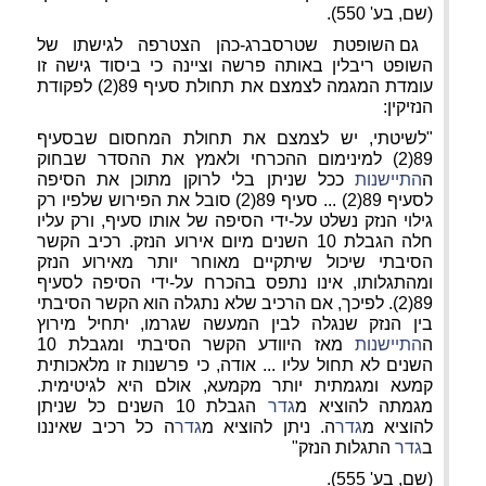
(שם, בע' 550).
גם השופטת שטרסברג-כהן הצטרפה לגישתו של
השופט ריבלין באותה פרשה וציינה כי ביסוד גישה זו
עומדת המגמה
לצמצם את תחולת סעיף 89(2) לפקודת
הנזיקין:
"לשיטתי, יש לצמצם את תחולת המחסום שבסעיף
89(2) למינימום ההכרחי ולאמץ את ההסדר שבחוק
ה
התיישנות
ככל שניתן בלי לרוקן מתוכן את הסיפה
לסעיף 89(2) ... סעיף 89(2) סובל את הפירוש שלפיו רק
גילוי הנזק נשלט על-ידי הסיפה של אותו סעיף, ורק עליו
חלה הגבלת 10 השנים מיום אירוע הנזק. רכיב הקשר
הסיבתי שיכול שיתקיים מאוחר יותר מאירוע הנזק
ומהתגלותו, אינו נתפס בהכרח על-ידי הסיפה לסעיף
89(2). לפיכך, אם הרכיב שלא נתגלה הוא הקשר הסיבתי
בין הנזק שנגלה לבין המעשה שגרמו, יתחיל מירוץ
ה
התיישנות
מאז היוודע הקשר הסיבתי ומגבלת 10
השנים לא תחול עליו ... אודה, כי פרשנות זו מלאכותית
קמעא ומגמתית יותר מקמעא, אולם היא לגיטימית.
מגמתה להוציא מ
גדר
הגבלת 10 השנים כל שניתן
להוציא מ
גדר
ה. ניתן להוציא מ
גדר
ה כל רכיב שאיננו
ב
גדר
התגלות הנזק"
(שם, בע' 555).