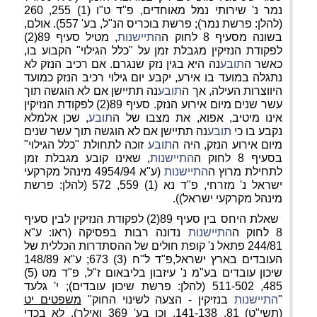
נמר נ' שירותי נמל מאוחדים, פ"ד ט"ו (1) 255, 260
(להלן: פרשת נמר); פרשת בוכריס הנ"ל, בע' 557). אולם,
בשונה מסעיף 8 לחוק ה
התיישנות
, מטיל סעיף 89(2)
לפקודת הנזיקין מגבלת זמן על "כלל הגילוי" הקבוע בו,
כאשר ה
תובע
נה היא בגין נזק שנגרם. אם רכיב הנזק לא
נתגלה במועד בו אירע, יקבע יום גילוי רכיב הנזק כמועד
היווצרות העילה, אך ה
תובע
נה תתיישן אם לא הוגשה תוך
עשר שנים מיום אירוע הנזק. סעיף 89(2) לפקודת הנזיקין
אינו מיטיב, אפוא, את מצבו של ה
תובע
, שכן אלמלא
נקבע בו כי
תובע
נה תתיישן אם לא הוגשה תוך עשר שנים
מיום אירוע הנזק, היה ה
תובע
זוכה לתחולת "כלל הגילוי"
בסעיף 8 לחוק ה
התיישנות
, שאינו קובע מגבלת זמן
לתחילת מרוץ ה
התיישנות
(ע"א 4954/94 מינהל מקרקעי
ישראל נ' מזרחי, פ"ד נא (1) 559, 572 (להלן: פרשת
מינהל מקרקעי ישראל)).
שאלת היחס בין סעיף 89(2) לפקודת הנזיקין לבין סעיף
8 לחוק ה
התיישנות
נדונה רבות בפסיקה (ראו: ע"א
244/81 פתאל נ' קופת חולים של ההסתדרות הכללית של
העובדים בארץ ישראל,פ"ד ל"ח (3) 673; ע"א 148/89
שיכון עובדים בע"מ נ' עיזבון בליבאום ז"ל, פ"ד מט (5)
485, 511-502 (להלן: פרשת שיכון עובדים); י' גלעד
"
התיישנות
בנזיקין - הצעה לשינוי החוק"
משפטים יט
(תשי"ט) 81
, 141-138, וכן בע' 369 ואילך). לא בכדי