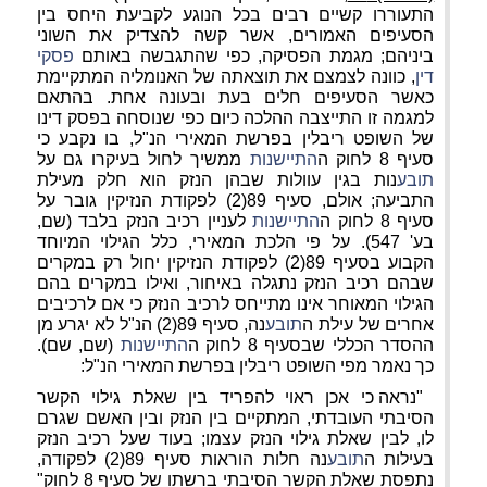
התעוררו קשיים רבים בכל הנוגע לקביעת היחס בין
הסעיפים האמורים, אשר קשה להצדיק את השוני
ביניהם; מגמת הפסיקה, כפי שהתגבשה באותם
פסקי
דין
, כוונה לצמצם את תוצאתה של האנומליה המתקיימת
כאשר הסעיפים חלים בעת ובעונה אחת. בהתאם
למגמה זו התייצבה ההלכה כיום כפי שנוסחה בפסק דינו
של השופט ריבלין בפרשת המאירי הנ"ל, בו נקבע כי
סעיף 8 לחוק ה
התיישנות
ממשיך לחול בעיקרו גם על
תובע
נות בגין עוולות שבהן הנזק הוא חלק מעילת
התביעה; אולם, סעיף 89(2) לפקודת הנזיקין גובר על
סעיף 8 לחוק ה
התיישנות
לעניין רכיב הנזק בלבד (שם,
בע' 547). על פי הלכת המאירי, כלל הגילוי המיוחד
הקבוע בסעיף 89(2) לפקודת הנזיקין יחול רק במקרים
שבהם רכיב הנזק נתגלה באיחור, ואילו במקרים בהם
הגילוי המאוחר אינו מתייחס לרכיב הנזק כי אם לרכיבים
אחרים של עילת ה
תובע
נה, סעיף 89(2) הנ"ל לא יגרע מן
ההסדר הכללי שבסעיף 8 לחוק ה
התיישנות
(שם, שם).
כך נאמר מפי השופט ריבלין בפרשת המאירי הנ"ל:
"נראה כי אכן ראוי להפריד בין שאלת גילוי הקשר
הסיבתי העובדתי, המתקיים בין הנזק ובין האשם שגרם
לו, לבין שאלת גילוי הנזק עצמו; בעוד שעל רכיב הנזק
בעילות ה
תובע
נה חלות הוראות סעיף 89(2) לפקודה,
נתפסת שאלת הקשר הסיבתי ברשתו של סעיף 8 לחוק"