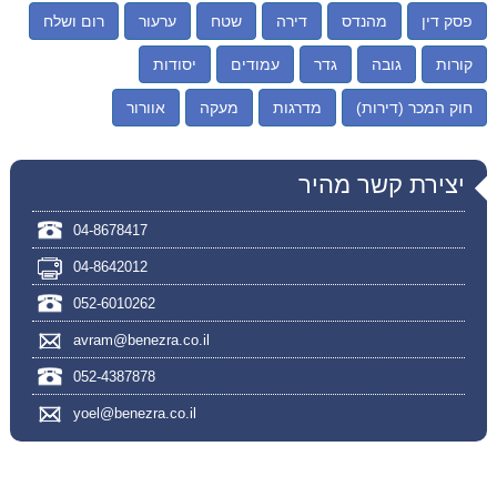
פסק דין
מהנדס
דירה
שטח
ערעור
רום ושלח
קורות
גובה
גדר
עמודים
יסודות
חוק המכר (דירות)
מדרגות
מעקה
אוורור
יצירת קשר מהיר
04-8678417
04-8642012
052-6010262
avram@benezra.co.il
052-4387878
yoel@benezra.co.il