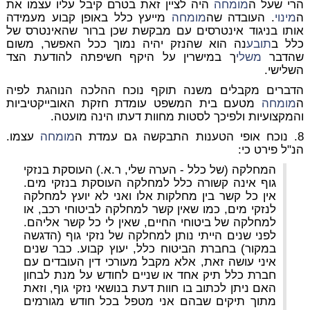
הרי שעל ה
מומחה
היה לציין זאת בטרם קיבל עליו עצמו את
ה
מינוי
. העובדה שה
מומחה
מייעץ כלל באופן קבוע מעמידה
אותו בניגוד אינטרסים עם מבקשת שכן ברור שהאינטרס של
כלל ב
תובע
נה הוא שהנזק יהיה נמוך ככל האפשר, משום
שהדבר
משלי
ך במישרין על היקף חשיפתה להודעת הצד
השלישי.
הדברים מקבלים משנה תוקף נוכח ההלכה הנוהגת לפיה
ה
מומחה
מטעם בית המשפט עומדת חזקת האובייקטיביות
והמקצועיות ולפיכך לסטות מחוות דעתו הינה מועטה.
8. נוכח אופי הטענות התבקשה גם עמדת ה
מומחה
עצמו.
הנ"ל פירט כי:
המחלקה (של כלל - הערה שלי, ר.א.) העוסקת בנזקי
גוף אינה קשורה כלל למחלקה העוסקת בנזקי מים.
אין כל קשר בין מחלקות אלו ואני לא יועץ למחלקה
לנזקי מים, כמו שאין קשר למחלקה לביטוחי רכב, או
למחלקה של ביטוחי החיים, שאין לי כל קשר אליהם.
לפני שנים הייתי נותן למחלקה של נזקי גוף (הדגשה
במקור) בחברת הביטוח כלל, יעוץ קבוע. כבר שנים
איני עושה זאת, אלא מקבל מעורכי דין העובדים עם
חברת כלל תיק אחד או שניים לחודש על מנת לבחון
האם ניתן לכתוב בו חוות דעת בנושאי נזקי גוף, וזאת
מתוך תיקים שבהם אני מטפל בכל חודש מגורמים