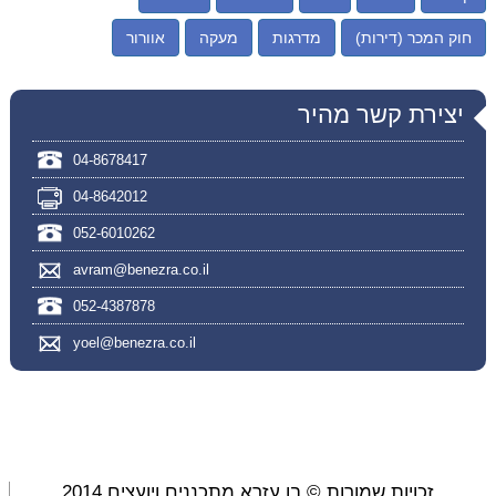
חוק המכר (דירות)
מדרגות
מעקה
אוורור
יצירת קשר מהיר
04-8678417
04-8642012
052-6010262
avram@benezra.co.il
052-4387878
yoel@benezra.co.il
זכויות שמורות © בן עזרא מתכננים ויועצים 2014