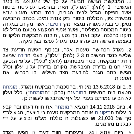
1. המבקשת הגישה תביעה על סך של 224,072 ₪ כנגד
המשיבה 1 (להלן: "מגדל"), וזאת בהתאם לפוליסת ביטוח
אשר הפיקה מגדל לבית מגוריה, ברח' מבוא האגוז 8/17
מבשרת ציון, הכוללת ביטוח נזק צנרת ומים. בכתב התביעה
נטען, כי בבית מגוריה נמצאו נזקי
רטיבות
אשר מקורם במקרה
ביטוח המכוסה בפוליסה, ואשר אנשי המקצוע מטעם מגדל לא
תיקנו כהלכה. עקב זאת, כך נטען, תיקנה המבקשת הליקויים
בעצמה והגישה תביעה זו כנגד מגדל לפיצוי בגין נזקיה.
2. מגדל הכחישה טענות אלה, ובנוסף הגישה הודעת צד
שלישי כנגד המשיבים 2-3 (להלן: "עלון"), בעלי ה
דירה
שמעל
דירת המבקשת, וכנגד מבטחתם (להלן: "כלל"). על פי הנטען,
נזקי המים בדירת המבקשת מקורם בדירת עלון. עלון וכלל
הגישו כתב הגנה להודעת הצד השלישי בו הכחישו את
הטענות.
3. ביום 13.6.2018 מיניתי, בהסכמת המבקשת ומגדל,
מומחה
מטעם בית המשפט ב
תובע
נה (להלן: "ה
מומחה
"). כלל ועלון
לא הביעו עמדתם בעניין על אף שנתבקשו לעשות כן.
4. ביום 14.11.2018 המציא ה
מומחה
את חוות דעתו ובה קבע
כי עלות ה
תיקונים
אותם המבקשת טענה כי ביצעה, מגיע לכדי
סך של 21,030 ₪ כשעלות זו כוללת מע"מ וביצוע על ידי
קבלנים מזדמנים.
5. ביום 24.1.2019, ובעקבות חוות דעת זו הגיעו מגדל