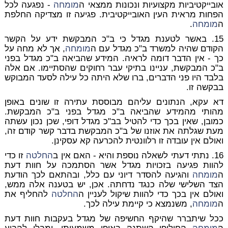
אובייקטיביות מקצועיות ונכונות ממצאי ה
מומחה
- נפגעה לכל
הפחות מראית העין האובייקטיבית. פגיעה זו מצדיקה החלפת
ה
מומחה
.
15. באשר לטענת מגדל כי ב"כ המבקשת ידע על הקשר
הקודם שהיה למשרד ב"כ מגדל עם ה
מומחה
, אך לא מחה על
כך - אין הדבר דומה לראיה. המידע שהביאה ב"כ מגדל בפני
ב"כ המבקשת, עניינו בתיקי עבר רחוקים שהסתיימו. אם אלה
בלבד היו פני הדברים, ברו שלא היתה כל עילה לסעד המבוקש
בבקשה זו.
דא עקא, הנתונים עליהם מבוססת עתירה זו שונים באופן
מהותי מהמידע שהביאה ב"כ מגדל בפני ב"כ המבקשת.
כמובן, שאין בכך כדי להטיל בב"כ מגדל דופי, שכן נכון עשתה
מעת שגלתה את אוזנו של ב"כ המבקשת בדבר קשר קודם זה,
ואולם אין עובדה זו רלוונטית להכרעה קא עסקינן.
16. נתתי דעתי לשאלה נוספת והיא - האם אין ב
החלטה
זו כדי
להוות פגיעה בזכויות מגדל אשר הסתמכה על חוות דעת
ה
מומחה
והגיעה להסדר דיוני עם כלל, ובהתאם לכך הודעת
הצד השלישי שלה כנגד נדחתה. אכן, יש בטענה אלה ממש,
ואולם אין בכך כדי להוות שיקול לעניין ה
החלטה
להחליף את
ה
מומחה
, משנמצא כי קיימת עילה לכך.
ככל שיתברר שהיקף החשיפה של מגדל בעקבות חוות דעת