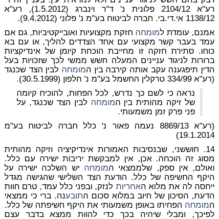
רע"א 2104/12 פלונית נ' ד"ר וינברג (1.5.2012), רע"א
1138/12 אי.די.בי. חברה לביטוח בע"מ נ' פלוני (9.4.2012).
אמנם, עומדת ל
מומחה
חזקת מקצועיות ואובייקטיביות, גם אם
עמד בעבר קשר מקצועי עם אחד הצדדים להליך, או עם בא
כוחו. סתירת חזקה זו מחייבת הוכחת קיומן של אינדיקציות
ברורות לניגוד עניינים המעלה חשש ממשי לכך שזכויות בעל
הדין תיפגענה עקב אותה קירבה בין ה
מומחה
לבין הצד שכנגד
(רע"א 334/99 טרקלין החשמל בע"מ נ' חלפון (30.5.1999).
נראה כי לשם כך נדרש, לכל הפחות, להוכיח קיומה
של זיקה מהותית בין ה
מומחה
לבין הצד שכנגד, על
פני פרק זמן משמעותי.
(רע"א 8869/13 נעמה פאור נ' כלל חברה לביטוח בע"מ
19.1.2014)
14. חוששני, שבנסיבות האמורות אינדיקיציה וזיקה מהותית
מסוג זה הוכחה. אכן, אין למבקשת יריבות ישירה עם כלל.
ואולם, אין ספק, שלממצאי ה
מומחה
יש השלכה ישירה על
היקף החשיפה של כלל. הודעת הצד השלישי שהגישה מגדל
ייחסה לה את מלוא ה
אחריות
לנזק, ובפני כלל עמד, טרם חוות
הדעת, הסיכון של חיוב במלוא סכום ה
תובע
נה. ברי כי ממצאי
ה
מומחה
הפחיתו באופן משמעותי את היקף חשיפתה של כלל.
לפיכך, ומבלי שיהיה בכך כדי להוות ממצא בדבר עצם