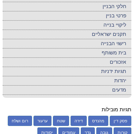
חלקי הבניין
פרטי בניין
ליקויי בנייה
תקנים ישראליים
רישוי הבנייה
בית משותף
אזכורים
תגיות ידניות
יהדות
מדעים
תגיות מובילות
פסק דין
מהנדס
דירה
שטח
ערעור
רום ושלח
קורות
גובה
גדר
עמודים
יסודות