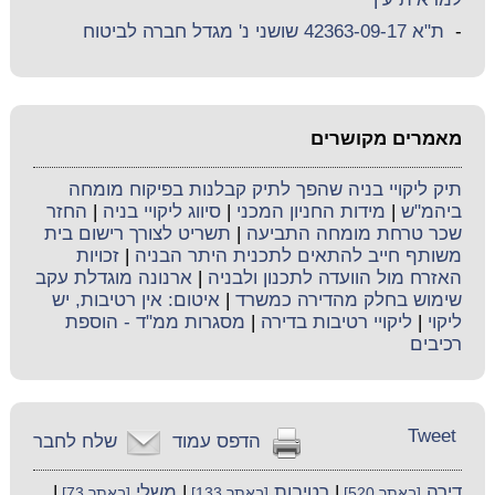
-
ת"א 42363-09-17 שושני נ' מגדל חברה לביטוח
מאמרים מקושרים
תיק ליקויי בניה שהפך לתיק קבלנות בפיקוח מומחה
ביהמ"ש
|
מידות החניון המכני
|
סיווג ליקויי בניה
|
החזר
שכר טרחת מומחה התביעה
|
תשריט לצורך רישום בית
משותף חייב להתאים לתכנית היתר הבניה
|
זכויות
האזרח מול הוועדה לתכנון ולבניה
|
ארנונה מוגדלת עקב
שימוש בחלק מהדירה כמשרד
|
איטום: אין רטיבות, יש
ליקוי
|
ליקויי רטיבות בדירה
|
מסגרות ממ"ד - הוספת
רכיבים
Tweet
הדפס עמוד
שלח לחבר
דירה
|
רטיבות
|
משלי
|
[באתר 520]
[באתר 133]
[באתר 73]