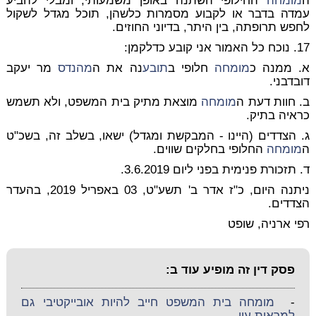
ה
מומחה
החילופי השתנה באופן משמעותי, ומבלי להביע
עמדה בדבר או לקבוע מסמרות כלשהן, תוכל מגדל לשקול
לחפש תרופתה, בין היתר, בדיוני החוזים.
17. נוכח כל האמור אני קובע כדלקמן:
א. ממנה כ
מומחה
חלופי ב
תובע
נה את ה
מהנדס
מר יעקב
דובדבני.
ב. חוות דעת ה
מומחה
מוצאת מתיק בית המשפט, ולא תשמש
כראיה בתיק.
ג. הצדדים (היינו - המבקשת ומגדל) ישאו, בשלב זה, בשכ"ט
ה
מומחה
החלופי בחלקים שווים.
ד. תזכורת פנימית בפני ליום 3.6.2019.
ניתנה היום, כ"ז אדר ב' תשע"ט, 03 באפריל 2019, בהעדר
הצדדים.
רפי ארניה, שופט
פסק דין זה מופיע עוד ב:
-
מומחה בית המשפט חייב להיות אובייקטיבי גם
למראית עין