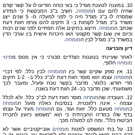
10. במענה לטענת מגדל כי באי כוחה הודיעו לו על קשר קודם
שהיה להם עם ה
מומחה
, השיב ב"כ המבקשת כי המידע
שמסרה לו ב"כ מגדל היה כי לפני למעלה מ- 5 שנים ייצג
משרד ב"כ מגדל לקוחות ב- 3 תיקים להם צורפו חוות דעת
שכתב ה
מומחה
. הייצוג בתיקים אלה הסתיים לפני שנים רבות
וכיום אין שום קשר מקצועי ו/או היכרות אישית בין עורכי הדין
במשרד ב"כ מגדל לבין ה
מומחה
.
דיון והכרעה
לאחר שעיינתי בטענות הצדדים סבורני כי אין מנוס מ
מינוי
מומחה
חלופי.
11. אין ספק שקיים קשר בין ה
מומחה
לבין כלל. לפי דברי
ה
מומחה
עצמו הוא מוסר חוות דעת לב"כ כלל ב- 1-2 תיקים
מדי חודש. כלומר, מדובר בקשר נוכח ופעיל, ומעבר לכך
משמעותי, שכן מדובר בכ- 24 חוות דעת בשנה.
12. העובדה שה
מומחה
מוסר חוות דעת לב"כ כלל. ולא לכלל
עצמה - אינה רלוונטית. בנסיבות כאלה פועל ה
מומחה
כ
מומחה
מטעם כלל. זאת ועוד, גם ה
מומחה
מעיד על עצמו
בדף שלו במדיה החברתית כי הוא "משמש כיועץ לחברת
הביטוח כלל". ומה לנו למעלה מכך.
13. על בתי המשפט למנות
מומחים
אובייקטיביים אשר לא
דבק בהם חשש לניגוד עניינים ולא למראית עין. בעניין זה ר'