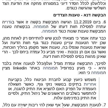
וכלל/עלון לכלל הסדר דיוני במסגרתו מחקה את הודעת הצד
השלישי שהגישה כנגדם.
הבקשה דנא - טענות הצדדים
6. ביום 11.2.2019 הגישה המבקשת בקשה זו אשר ב
גדר
יה
עתרה לפסילת חוות דעתו של ה
מומחה
. בבקשתה טענה
המבקשת טענות שונות כנגד ה
מומחה
.
כבר עתה אומר כי מצאתי לנכון שיש להתייחס רק לאחת מהן,
שכן יתר הטענות עניינן טענות כנגד גוף חוות הדעת ועל
שגיאות נטענות שנפלו בה, טענות אשר מקומן בהליך הוכחות,
ואשר גם אם הן נכונות - ואיני מביע כל עמדה ביחס לכך - הרי
שאינן מהוות בסיס לפסילת חוות דעת.
לפיכך, התבקשה עמדת מגדל ועלון/כלל לטענה אחת בלבד
והיא - כי מעיון בפרופיל ה
מומחה
באתר linkedin מציין
ה
מומחה
כי הוא:
משמש כיועץ קבוע לחברת הביטוח כלל, בקביעת
אחריות
בתיקים בנושאי נזקי גוף, כאשר השאלה
העומדת על הפרק האם להוציא את התיק להגנה, או
להתפשר בשלבים הראשונים של ניהול התיק, ולסיים
את התיק במינימום עלות.
7. לטענת המבקשת, שעל אף שאין להי ריבות ישירה עם כלל,