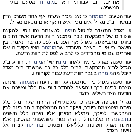
אחרים. רוב עבודתי היא כ
מומחה
מטעם בתי
המשפט/
עוד הטעים ה
מומחה
כי אינו מכיר אישית אף אחד מעורכי הדין
במשרד ב"כ מגדל ואינו מכיר אישית אף אדם מטעם מגדל.
9. מגדל התנגדה לביטול ה
מינוי
. לטענתה זהו ניסיון למקצה
שיפורים של המבקשת נוכח ממצאי חוות הדעת אשר רחוקים
ביותר מתביעתה. מגדל אף הפנתה לפסיקה בה נאמר, בין
השאר, כי אין די בעצם העובדה שה
מומחה
מצוי בקשרים אלו
ואחרים עם מי מהצדדים כי להביא לפסילת חוות הדעת.
עוד טענה מגדל כי מיד לאחר
מינוי
ו של ה
מומחה
, הודיע ב"כ
מגדל לב"כ המבקשת ולב"כ כלל כל כך שמשרד ב"כ מגדל
קיבל מה
מומחה
בעבר חוות דעת עבור לקוחותיו.
עוד טענה מגדל כי הסתמכה על חוות דעת ה
מומחה
ושינתה
מצבה לרעה בכך שהגיעה להסדר דיוני עם כלל ומשכה את
הודעת הצד השלישי כנגד.
מגדל הוסיפה וטענה כי מלכתחילה החזית שלה מול כלל
היתה מצומצמת ביותר, ועיקר חזית המחלוקת היתה בינה לבין
המבקשת. לפיכך, ממילא הסיכון אליו היתה כלל חשופה
ב
תובע
נה זו מלכתחילה, היה נמוך משמעותי מהסיכון אליו
היתה מגדל חשופה. כלל/עלון הצטרפו ב
הודעה
קצרה אל
טיעוני מגדל.