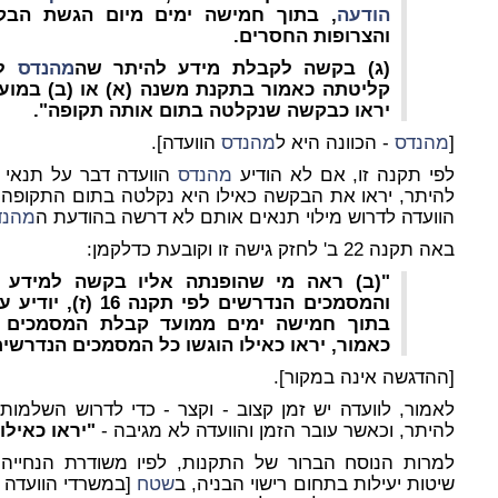
הודעה
, בתוך חמישה ימים מיום הגשת הבק
והצרופות החסרים.
(ג) בקשה לקבלת מידע להיתר שה
מהנדס
לא
קליטתה כאמור בתקנת משנה (א) או (ב) במוע
יראו כבקשה שנקלטה בתום אותה תקופה".
[
מהנדס
- הכוונה היא ל
מהנדס
הוועדה].
לפי תקנה זו, אם לא הודיע
מהנדס
הוועדה דבר על תנאי
להיתר, יראו את הבקשה כאילו היא נקלטה בתום התקופה 
הוועדה לדרוש מילוי תנאים אותם לא דרשה בהודעת ה
מהנד
באה תקנה 22 ב' לחזק גישה זו וקובעת כדלקמן:
"(ב) ראה מי שהופנתה אליו בקשה למידע כ
והמסמכים הנדרשים לפי תקנה 16 (ז), יודיע על כך ל
בתוך חמישה ימים ממועד קבלת המסמכים 
כאמור,
יראו כאילו הוגשו כל המסמכים הנדרשי
[ההדגשה אינה במקור].
לאמור, לוועדה יש זמן קצוב -
וקצר
- כדי לדרוש השלמות 
להיתר, וכאשר עובר הזמן והוועדה לא מגיבה -
"יראו כאילו
למרות הנוסח הברור של התקנות, לפיו משודרת הנחייה 
שיטות יעילות בתחום רישוי הבניה, ב
שטח
[במשרדי הוועדה 