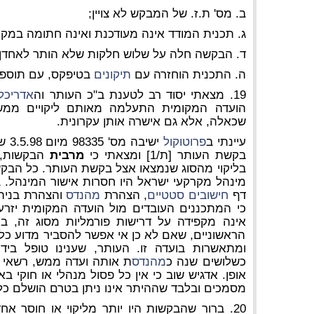
ב. מס' ת.ז. של המבקש לא צויין;
ג. תכנית המודד אינה מעודכנת ואינה חתומה במקו
ד. הבקשה חלה על שלוש חלקות שלא הותר לאחדן;
ה. התכנית הוחזרה עם
תיקונים
בטיפקס, עם תוספות
19. מצאתי יסוד רב לטענת ב"כ העותר וה
אדריכל
הועדה המקומית התעלמה מאותם ליקויים ממש
שכאלה, אלא גם אישרה אותן עקרונית.
עיינתי ב
פרוטוקול
ישיב
בקשת העותר [ת/1] ומצאתי כי
מרבית
בליקוי מהסוג שנמצאו אצל בקשת העותר. כל הבק
מינהל מקרקעי ישראל היו חסרות אישור המינהל. 
דף
חישובים סטטיים
, הצהרת
מהנדס
והצהרת בניה 
כי המתכננים העובדים מול הועדה המקומית יזרעא
אינה מקפידה על דרישות פורמליות מסוג זה, בו
הראשוניים, שאם לא כן אי אפשר להסביר מדוע כל 
ומתאשרות בועדה זו. העותר, שענינו טופל ביד
כשלושים שנה כ
מהנדס
ת אותה ועדה ממש, רשאי הי
אופן. אדגיש שוב כי אין כל פסול מנהלי או חוקי 
מסמכים ובלבד שההיתר אינו ניתן בטרם הושלם כל
20. ברור שהבקשות היו יותר מליקוי או חוסר 