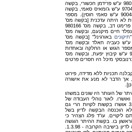
רישום והדבר לא מנע את אישורן (בקשה מס' 980123 ע"ש פרידמן חכשורי, בקשה
מס' 970371 ע"ש כעביה חאלד, בקשה מספר 970480 ע"ש ג'ומאיס סאמי, בקשה
מס' 980059 ע"ש ג'ומאיס פאני, ובקשה מס' 900480 ע"ש סאמי חוסין). מספר
ת לא היתה עדכנית [בקשה מס'
980018 ע"ש בשן הדס, בקשה מס' 980125 ע"ש פרימט דב, בקשה מס' 980166
יהו, בקשה מס' 980126 ע"ש רוזנפלד חיים מיקנעם, ובקשה מס'
תיקונים
באורגינל" [בקשה מס'
9801 ע"ש גריפאת חסן, בקשה מס' 970371 ע"ש כעביה חאלד ובקשה מס'
סר מספר הגוש או החלקה ובאחדות
מיקום הבניה לא היה מדוייק [בקשה מס' 980117 ע"ש קיבוץ יפעת, ובקשה מס'
גב יוסף]. בקשה מס' 980169 ע"ש ברנובסקי מיכל היו חסרים פרטים
בלנה תכניות ללא מדידה, פירוט
], אך הדבר לא מנע את אישורה
יתר של העותר היו שונים במשהו
אושרו. לאור נוהלי העבודה של
הועדה המקומית יש להניח כי אם בישיבת 3.5.98 אושרו בקשות לקויות הרי גם
בחודש מרץ 1998 [שאליה לא הוכנסה הבקשה לדיון בשל
ם ליקויים. עו"ד פלג הצהיר כי
אשון בו. בקשת ההיתר הוגשה
בתחילת פברואר 1998 ועקרונית ניתן היה להביאה לדיון בישיבה הקרובה - 1.3.98.