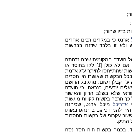
ר;
 בדיו שחור;
ארנט כי במקרים רבים אחרים
 ולא זו בלבד שדנה בבקשות
ה מס' 98335 מיום 3.5.98 של הועדה המקומית שבה נדחתה
הבקשות, אם לא כולן [1] לקו בחוסר או
שות שהתייחסו להיתר ע"ג אדמת
בכל הבקשות שאושרו היו חסרים
ע"י קבלן רשום. מתקבל הרושם
לים יודעים, כנראה, כי הועדה
ודאי שלא בשלב הדיון והאישור
כך הרבה בקשות לקויות מוגשות
י
אדריכל
מיכל ארנט, שכיהנה
ה להניח כי גם בו ינהגו באותו
באישור עקרוני של בקשות החסרות
 התיק.
אחד. בכמה בקשות היה חסר נסח