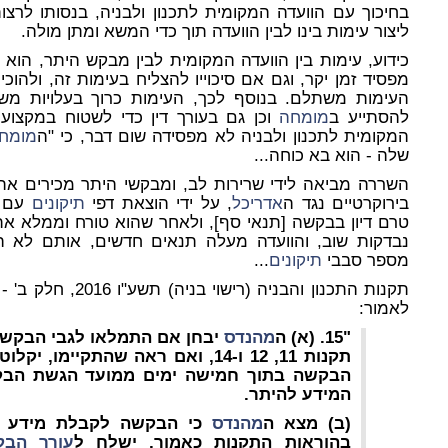
בחיכוך עם הוועדה המקומית לתכנון ולבניה, בנסותו לרצות
ליצור עימות בינו לבין הוועדה תוך כדי המשא ומתן מולה.
כידוע, עימות בין הוועדה המקומית לבין מבקש היתר, הוא
מפסיד זמן יקר, וגם אם סיכוייו להצליח בעימות זה, ולהוכ
העימות משתלם. בנוסף לכך, העימות כרוך בעלויות מש
להסתייע ב
מומחה
וכן גם בעורך דין כדי לשטוח במקצועיו
המקומית לתכנון ולבניה לא מפסידה שום דבר, כי "ה
מומחי
שלה - הוא בא כוחה...
השררה מביאה לידי שרירות לב, ומבקשי היתר מכירים א
בירוקרטיים נגד ה
אדריכל
, על ידי הוצאת דפי
תיקונים
עם ת
טרם דיון בבקשה [תנאי סף], ולאחר שהוא טורח וממלא א
נבדקות שוב, והוועדה מעלה תנאים
חדשים
, אותם לא הע
מספר סבבי
תיקונים
...
לאמור:
"15. (א) ה
מהנדס
יבחן אם התמלאו לגבי הבקשה
תקנות 11, 12 ו-14, ואם ראה שהתקיי
הבקשה בתוך חמישה ימים ממועד הגשת הבק
המידע להיתר.
(ב) מצא ה
מהנדס
כי הבקשה לקבלת מידע ל
בהוראות התקנות כאמור, ישלח ל
עורך הבק