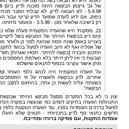
כאמור היא לא הובאה בשל מה שנראה לאנשי הועד
5.4.98 - לא הובאה לדיון. לא קבלתי הסבר מנ
נימוק, אם ידוע לועדה שמועד הדיון קריטי עבור ה
רק בישיבה שלאחר מכן - 3.5.98 - וכאמור נדחתה.
22. מסקנתי היא שהועדה המקומית פעלה שלא כ
קיום דיון בבקשת ההיתר של המבקש בשל ליקויים
בעניינו באופן שונה ממה שנהגה לפני כן ולאחר מכ
של אפליה ואף לא חיוב הועדה לפעול בניגוד לתקנו
קובעות כי אין ליתן היתר בלא השלמת המסמכים המ
מתן אישור עקרוני בכפוף לתנאים שיושלמו.
על הועדה המקומית היה לנהוג כלפי העותר
כח
אחרים, לדון בבקשה ולאשרה על פי המסמכים
בשעתה עליה לעשות כן עתה, בהתאם למצב המ
הבקשה".
יצוין כי לא בכל המקרים מסוגל מבקש ההיתר שבקשתו
התנהלות הוועדה בתיקים דומים כפי שנעשה במקרה הנדון
לפעול בדרכים העומדות בפניו, נגד הוועדה הנוקטת כלפי
חדשים כתנאי סף לדיון בתכניותיו - תנאים שלא הועל
עומדות התקנות, וגם פסיקה ברורה ומחייבת.