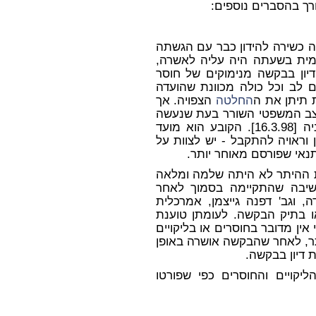
תה כשירה להידון כבר עם הגשתה
הועדה המקומית בשעתה היה עליה לאשרה,
ון בבקשה מנימוקים של חוסר
 לב וכל כולה מכוונת שהועדה
 תיתן את ה
החלטה
הצפויה. אך
מצב המשפטי השורר בעת שנעשה
הפרסום האחרון לפי סעיף 78 לחוק התכנון והבניה [16.3.98]. הקובע הוא מועד
וראויה להתקבל - יש לצוות על
אי שפורסם מאוחר יותר.
קשת ההיתר לא היתה שלמה ומלאה
ישיבה שהתקיימה בסמוך לאחר
, וגב' דפנה גייצמן, אמרכלית
או בתיק הבקשה. לעומתן טוענת
ין מדובר בחוסרים או בליקויים
תר, לאחר שהבקשה אושרה באופן
ת דיון בבקשה.
ליקויים והחוסרים כפי שפורטו