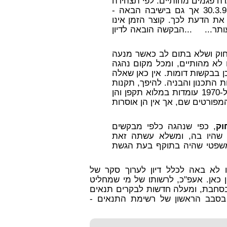
ה פגמים מהותיים. לפי תצהירה
של גב' גייצמן הבקשה היתה מוכנה לדיון ביום 30.3.98 אך גם בישיבה הבאה -
יח את הדעת לכך. קוצר הזמן אינו
עותר... ...הבקשה הובאה לדיון
חוק ושלא בתום לב כאשר מנעה
 לא מהותיים, ומכל מקום נהגה
ן בבקשות דומות. אין כאן שאלה
ת התכנון והבניה. להיפך, תקנות
התכנון והבניה [בקשה להיתר, תנאיו ואגרות] תש"ל-1970 עומדות במלוא תקפן והן
פורטים שם, אך אין הן אוסרות
וק
, כפי שנהגה כלפי מבקשים
 שהיו בה, ומשלא עשתה זאת
שפטי שהיה בתוקף בעת הגשת
 לא באה לכלל דיון לערוך סקר של
 כאן. אעפ"כ, לרשותו של מי שמחליט
ו בסחבת, ומעלה חדשות לבקרים תנאים
ו בסבב הראשון של רשימת התנאים -