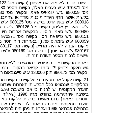
בקשות אושרו חרף העדר תוכנית מודד או שהתכני
ע"ש סיגלוביץ אל
960480 ע"ש סאמי חוסין]. בבקשות אחרות היו "
51
980059 ע"ש ג'ומאיס פאיז]; באחרות היה ח
980167 ע"ש ר
אישיים לרבות מספר תעודת הזהות.
באחת הבקשות צויין במפורש ובמודגש כי, "לא תתק
גוש חלקה מדוייק!!!" [סימני קריאה במקור - נ"מ
[בקשה מס' 980173 תיק 120006 ע"ש פייגנבאום רונן].
21. קשה לקבל את הטענה כי הליקויים בבקשת הה
מהליקויים שנמצאו בכל הבקשות האחרות שנדונו ו
בישיבה שהתקיימה 
חוסרים כאמור] נדונו ואושרו בקשות הלוקות באות
הועדה המקומית מתכנסת אחת לחודש ביום א' הר