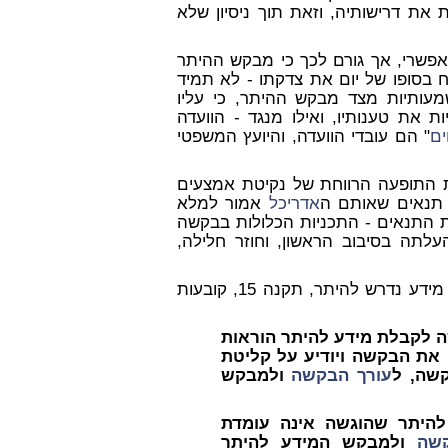
 את דרישותיה, וזאת תוך ניסיון שלא
 אפשרי, אך גורם לכך כי מבקש ההיתר
יח בסופו של יום את צדקתו - לא תמיד
מעותיות מצד מבקש ההיתר, כי עליו
ת את טענותיו, ואילו מנגד - הוועדה
ם
" הם עובדי הוועדה, והיועץ המשפטי
ת התופעה הרווחת של נקיטת אמצעים
נאים שאותם ה
אדריכל
אמור למלא
ת התנאים - התכניות הכלולות בבקשה
לתה בסיבוב הראשון, וחוזר חלילה,
תקנות התכנון והבניה (רישוי בניה) תשע"ו 2016, חלק ב' - מידע נדרש להיתר, תקנה 15, קובעות
 לקבלת מידע להיתר הוראות
מו, יקלוט את הבקשה ויודיע על קליטת
שה, ל
עורך הבקשה
ולמבקש
היתר שהוגשה אינה עומדת
שה
ולמבקש המידע להיתר