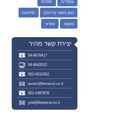
עמודים
יסודות
חוק המכר (דירות)
מדרגות
מעקה
אוורור
יצירת קשר מהיר
04-8678417
04-8642012
052-6010262
avram@benezra.co.il
052-4387878
yoel@benezra.co.il