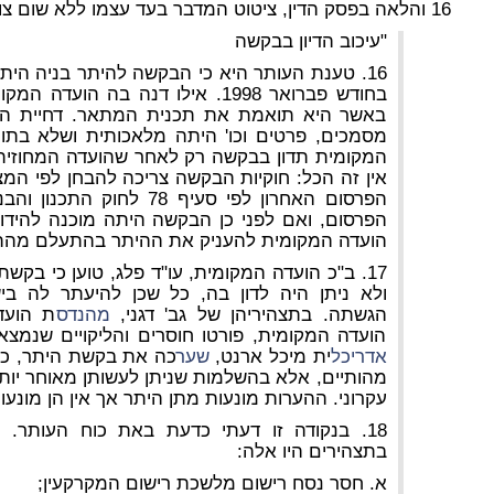
16 והלאה בפסק הדין, ציטוט המדבר בעד עצמו ללא שום צורך בהסברים נוספים:
"
עיכוב הדיון בבקשה
16. טענת העותר היא כי הבקשה להיתר בניה הי
בחודש פברואר 1998. אילו דנה בה 
באשר היא תואמת את תכנית המתאר. דחיית הדי
מסמכים, פרטים וכו' היתה מלאכותית ושלא בתום
המקומית תדון בבקשה רק לאחר שהועדה המחוזית
אין זה הכל: חוקיות הבקשה צריכה להבחן לפי ה
הפרסום, ואם לפני כן הבקשה היתה מוכנה להידון 
הועדה המקומית להעניק את ההיתר בהתעלם מהתנ
17. ב"כ הועדה המקומית, עו"ד פלג, טוען כי ב
ולא ניתן היה לדון בה, כל שכן להיעתר לה ב
הגשתה. בתצהיריהן של גב' דגני,
מהנדס
ת הועדה
הועדה המקומית, פורטו חוסרים והליקויים שנמצ
אדריכל
ית מיכל ארנט,
שער
כה את בקשת היתר, כי א
מהותיים, אלא בהשלמות שניתן לעשותן מאוחר יו
עקרוני. ההערות מונעות מתן היתר אך אין הן מונעו
18. בנקודה זו דעתי כדעת באת כוח העותר. ה
בתצהירים היו אלה:
א. חסר נסח רישום מלשכת רישום המקרקעין;