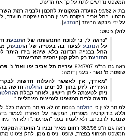
המשפט נדרשים לתת על כך את הדעת.
בת"א 99/82
הוועדה המקומית לתכנון ולבניה רמת השרו
המחוזי בתל אביב ביקורת בעניין סחבת שנקטה הוועדה, למ
על ידי מבקש ההיתר [ה
נתבע
].
להלן ציטוט:
"נראה לי, כי לנוכח התנהגותה של ה
תובע
ת וד
על ה
נתבע
לצעוד בה בעטייה של ה
תובע
ת, מב
החל בבנייה הנדונה בלא שיהא בידו היתר ל
ה
תובע
ת רק חלק קטן יחסית מתביעתה".
ראה גם בר"מ 8247/07
עיריית תל אביב יפו ואח' נ' פר
שופטת מ' נאור - בעניין דומה:
"מאידך, אין לאפשר להעלות חדשות לבקרי
העירייה ליתן בתוך 10 ימים
החלטה
חדשה בה י
ניתן לטענתה ליתן רישיון. לאחר קבלת
ה
החלטה
חדשה לבית המשפט לעניינים מינהליים."
למותר לציין כי
החלטה
בנוסח זה לא הייתה נדרשת כלל, לו
וללא בירוקרטיה מופרזת, המקשה על האזרח לעמוד בדר
שנמסר לו בכתב, ולא לעמוד בפני "הפתעות" דלא היה מיו
ראה גם ה"פ 363/98
רחום מאיר ובניו נ' הוועדה המקומית
המשפט המחוזי בנצרת, שופט: ניסים ממן, להלן ציטוט מתוך