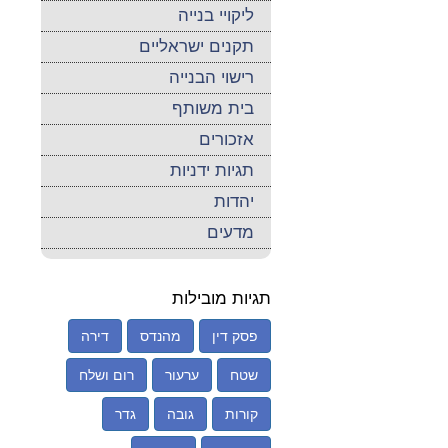
ליקויי בנייה
תקנים ישראליים
רישוי הבנייה
בית משותף
אזכורים
תגיות ידניות
יהדות
מדעים
תגיות מובילות
פסק דין
מהנדס
דירה
שטח
ערעור
רום ושלח
קורות
גובה
גדר