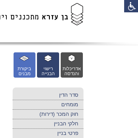
לג
כן
זי
אדריכלות
רישוי
ביקורת
והנדסה
הבנייה
מבנים
סדר הדין
מומחים
חוק המכר (דירות)
חלקי הבניין
פרטי בניין