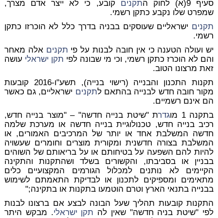
סעיף 9(א) לחוק ה
תקנים
קובע, כי לא ייצר אדם מצרך,
שמפרט שלו נקבע כתקן רשמי.
תקנים
ישראליים שעוסקים בבניה בדרך כלל לא הוכרזו כתקן
רשמי.
יש ועולה הטענה כי אין חובה לבנות על פי
תקנים
אלה מאחר
והם לא הוכרז כתקן רשמי, וכי מי שבונה לפי
תקן ישראלי
עושה
זאת מרצונו הטוב.
תקנות התכנון והבנייה (רישוי בנייה), תשע"ו-2016 קובעות
מקור חובה חדש לבנייה בהתאם ל
תקנים
ישראליים, גם כאשר
הם אינם רשמיים.
בתקנה 1 מו
גדר
ת "שיטת בנייה חדשה" – "מוצר בנייה חדש,
רכיב בנייה חדש, טכנולוגיית בנייה חדשה או מערכת שלמה
חדשה המשלבת אחד או יותר של המרכיבים האמורים, או
המשלבת בצורה חדשנית ומקורית מוצרים וחומרים שעשויה
להיות להם השפעה על בטיחותם או על בריאותם של השוהים
בבניין או בסביבתו,
והקשורים בשלד
ושהתקנות והתקינה
הקיימים לא נותנים למכלול הגורמים המקצועיים כלים
מתאימים ומספיקים לתכנון או לבדיקת התאמתם לשימוש
בבנייה בתנאי הארץ וטרם הוטמעו בתקנות או בתקינה;"
התקנות קובעות תהליך שעל הבונה לבצע אם ברצונו לבנות
לפי "שיטת בניה חדשה" שאין לה
תקן ישראלי
. מבקש היתר