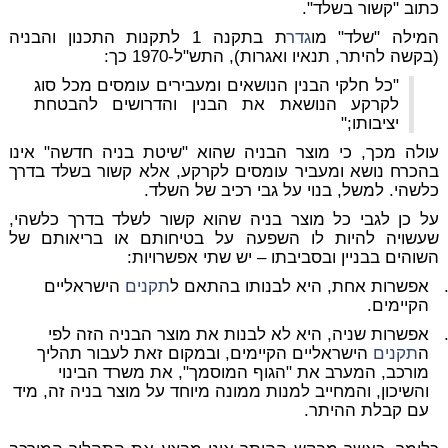
כתוב "קשור בשלד".
המילה "שלד" מו
גדר
ת בתקנה 1 לתקנות התכנון והבניה
(בקשה להיתר, תנאיו ואגרות), התש"ל-1970 כך:
"כל חלקי הבנין הנושאים ומעבירים עומסים מכל סוג
לקרקע הנושאת את הבנין והדרושים להבטחת
יציבותו;"
עולה מכך, כי מוצר הבניה שהוא "שיטת בניה חדשה" אינו
בהכרח נושא ומעביר עומסים לקרקע, אלא קשור בשלד בדרך
כלשהי. למשל, בנוי על גבי רכיב של השלד.
על כן לגבי כל מוצר בניה שהוא קשור לשלד בדרך כלשהי,
שעשויה להיות לו השפעה על בטיחותם או בריאותם של
השוהים בבניין ובסביבתו – יש שתי אפשרויות:
אפשרות אחת, היא לבנותו בהתאם ל
תקנים
הישראליים
הקיימים.
אפשרות שניה, היא לא לבנות את מוצר הבניה הזה לפי
ה
תקנים
הישראליים הקיימים, ובמקום זאת לעבור תהליך
מורכב, המערב את "הגוף המוסמך", את משרד הבינוי
והשיכון, והמחייב למנות ממונה מיוחד על מוצר בניה זה, מיד
עם קבלת ההיתר.