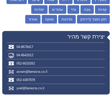
קורות
גובה
גדר
עמודים
יסודות
חוק המכר (דירות)
מדרגות
מעקה
אוורור
יצירת קשר מהיר
04-8678417
04-8642012
052-6010262
avram@benezra.co.il
052-4387878
yoel@benezra.co.il