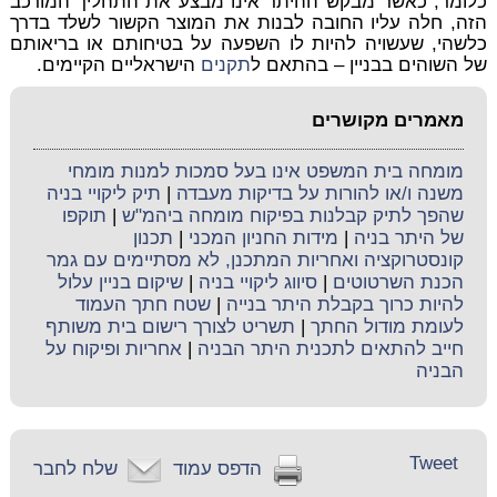
כלומר, כאשר מבקש ההיתר אינו מבצע את התהליך המורכב
הזה, חלה עליו החובה לבנות את המוצר הקשור לשלד בדרך
כלשהי, שעשויה להיות לו השפעה על בטיחותם או בריאותם
של השוהים בבניין – בהתאם ל
תקנים
הישראליים הקיימים.
מאמרים מקושרים
מומחה בית המשפט אינו בעל סמכות למנות מומחי
משנה ו/או להורות על בדיקות מעבדה
|
תיק ליקויי בניה
שהפך לתיק קבלנות בפיקוח מומחה ביהמ"ש
|
תוקפו
של היתר בניה
|
מידות החניון המכני
|
תכנון
קונסטרוקציה ואחריות המתכנן, לא מסתיימים עם גמר
הכנת השרטוטים
|
סיווג ליקויי בניה
|
שיקום בניין עלול
להיות כרוך בקבלת היתר בנייה
|
שטח חתך העמוד
לעומת מודול החתך
|
תשריט לצורך רישום בית משותף
חייב להתאים לתכנית היתר הבניה
|
אחריות ופיקוח על
הבניה
Tweet
הדפס עמוד
שלח לחבר