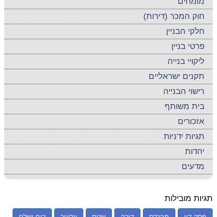
מומחים
חוק המכר (דירות)
חלקי הבניין
פרטי בניין
ליקויי בנייה
תקנים ישראליים
רישוי הבנייה
בית משותף
אזכורים
תגיות ידניות
יהדות
מדעים
תגיות מובילות
פסק דין
מהנדס
דירה
שטח
ערעור
רום ושלח