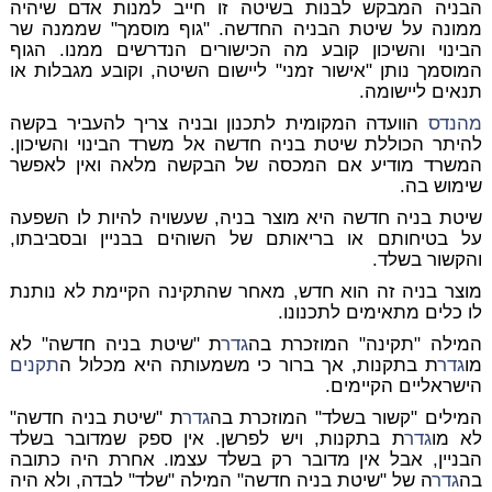
הבניה המבקש לבנות בשיטה זו חייב למנות אדם שיהיה
ממונה על שיטת הבניה החדשה. "גוף מוסמך" שממנה שר
הבינוי והשיכון קובע מה הכישורים הנדרשים ממנו. הגוף
המוסמך נותן "אישור זמני" ליישום השיטה, וקובע מגבלות או
תנאים ליישומה.
מהנדס
הוועדה המקומית לתכנון ובניה צריך להעביר בקשה
להיתר הכוללת שיטת בניה חדשה אל משרד הבינוי והשיכון.
המשרד מודיע אם המכסה של הבקשה מלאה ואין לאפשר
שימוש בה.
שיטת בניה חדשה היא מוצר בניה, שעשויה להיות לו השפעה
על בטיחותם או בריאותם של השוהים בבניין ובסביבתו,
והקשור בשלד.
מוצר בניה זה הוא חדש, מאחר שהתקינה הקיימת לא נותנת
לו כלים מתאימים לתכנונו.
המילה "תקינה" המוזכרת בה
גדר
ת "שיטת בניה חדשה" לא
מו
גדר
ת בתקנות, אך ברור כי משמעותה היא מכלול ה
תקנים
הישראליים הקיימים.
המילים "קשור בשלד" המוזכרת בה
גדר
ת "שיטת בניה חדשה"
לא מו
גדר
ת בתקנות, ויש לפרשן. אין ספק שמדובר בשלד
הבניין, אבל אין מדובר רק בשלד עצמו. אחרת היה כתובה
בה
גדר
ה של "שיטת בניה חדשה" המילה "שלד" לבדה, ולא היה