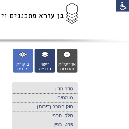
לג
כן
זי
אדריכלות
רישוי
ביקורת
והנדסה
הבנייה
מבנים
סדר הדין
מומחים
חוק המכר (דירות)
חלקי הבניין
פרטי בניין