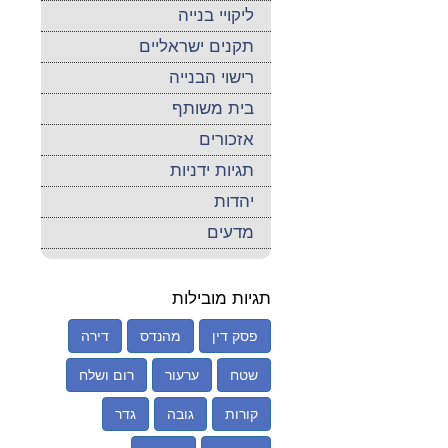
ליקויי בנייה
תקנים ישראליים
רישוי הבנייה
בית משותף
אזכורים
תגיות ידניות
יהדות
מדעים
תגיות מובילות
פסק דין
מהנדס
דירה
שטח
ערעור
רום ושלח
קורות
גובה
גדר