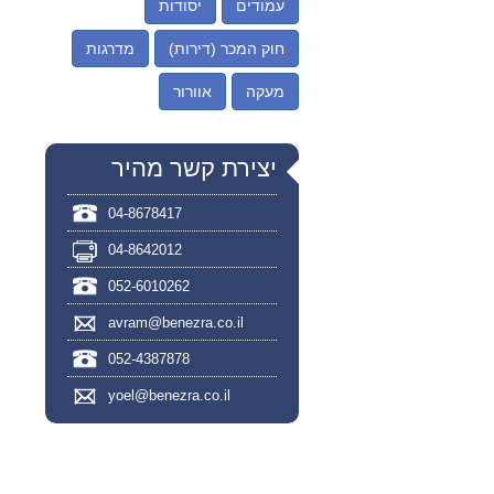
עמודים
יסודות
חוק המכר (דירות)
מדרגות
מעקה
אוורור
יצירת קשר מהיר
04-8678417
04-8642012
052-6010262
avram@benezra.co.il
052-4387878
yoel@benezra.co.il