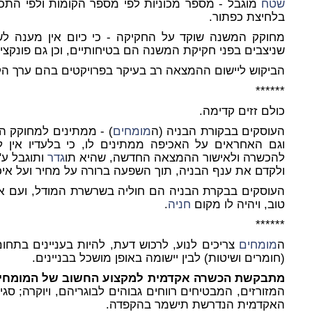
שטח
מוגבל - מספר מכוניות לפי מספר הקומות ולפי התכ
בלחיצת כפתור.
מחוקק המשנה שוקד על החקיקה - כי כיום אין מענה לשא
שניצבים בפני חקיקת המשנה הם בטיחותיים, וכן גם פונקציו
הביקוש ליישום ההמצאה רב בעיקר בפרויקטים בהם ערך הק
******
כולם זזים קדימה.
העוסקים בבקורת הבניה (ה
מומחים
) - ממתינים למחוקק ה
וגם האחראים על האכיפה ממתינים לו, כי בלעדיו אין 
להכשרה ולאישור ההמצאה החדשה, שהיא תו
גדר
ותוגבל ע"י
ולקדם את ענף הבניה, תוך השפעה ברורה על מחיר ועל איכ
העוסקים בבקרת הבניה הם חוליה בשרשרת המודל, ועם אכ
טוב, ויהיה לו מקום
חניה
.
******
ה
מומחים
צריכים לנוע, לרכוש דעת, להיות בעניינים בתחו
(חומרים ושיטות) לבין יישומה באופן מושכל בבניינים.
מתבקשת הכשרה אקדמית למקצוע החשוב של המומחיות
המזורזים, המבטיחים רווחים גבוהים לבוגריהם, ויוקרה; ס
האקדמית הנדרשת תישמר בהקפדה.