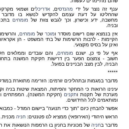
שהם מתיימרים לעשות.
ענף זה נוצר על ידי
מהנדס
ים,
אדריכל
ים ושמאי מקרקעי
שהחליטו על דעת עצמם להקדיש לנושא בו מדובר 
מחשבה, ידע וכישרון, וכך לגבש צוות של
מומחים
בתכנו
ובניה.
אין בנמצא שום רישום מוסדר ו
מוכר
של
מומחים
, והרשימו
הקיימות - לרבות הרשימות של בתי המשפט - הן אקראיות
ואינן על בסיס מקצועי.
אף על פי כן, ישנם
מומחים
, והם עובדים וממלאים חל
חשוב - צמצום הפער בין דרישות חקיקת המשנה בתחו
הבניה, לבין מצב הבניינים בפועל.
*****
מדובר במגמות ובתהליכים זורמים: הזרימה מתוארת במודל
עינינו הרואות כי המחקר והפיתוח, המצאת שיטות בניה וק
מערכת של תקנות ו
תקנים
(חקיקת המשנה), המפתחים ומ
ומותאמים לכל החידושים.
אפשר להבחין כיום "תוך כדי תנועה" ביישום המודל - כמבואר
הראש היהודי (האירופאי) ממציא לנו פטנטים:
חניה
מכנית
.
מדובר ב
חניה
של מכוניות בחניון בו הרמפות הנושאות את המכו