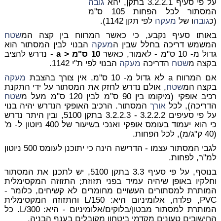
על פי סעיף 3.2.2.1 בתקן, יהא
גובה
המסתור לכל הפחות 105 ס"מ
(כ
גובה
ו של
מעקה
לפי תקן 1142).
באותו סעיף נקבע, כי כאשר המרווח בין קצה המ
שטח
המשמש דריכה בחלל שבין ה
מעקה
הבנוי לבין המסתור הוא
גדול מ- 10 ס"מ - לאמור, כאשר
10 ס"מ <
a
- נדרש להציב
בקצה מ
שטח
הדריכה
מעקה
הבנוי לפי ת"י 1142.
אם המרווח a לא גדול מ- 10 ס"מ, אין צורך בהצבת
מעקה
בקצה המ
שטח
, אולם נדרש לחזק את המסתור על ידי התקנת
רכיב אופקי (מיקומו בין 90 ס"מ לבין 120 ס"מ מעל מ
שטח
הדריכה), לכל
אורך
המסתור. הרכיב האופקי הנדרש יהיה בנוי
על פי סעיפים 3.2.2.2 - 3.2.2.3 בתקן 5100, ובין היתר נדרש
כי הוא יעמוד בעומס אופקי ואנכי בשיעור של 400 ניוטון ל- מ'
(40 ק"ג/מ), לכל הפחות.
לגבי המסתור עצמו - הדרישה הינה כי יתוכנן לעומס 500 ניוטון
למ"ר, לפחות.
בנוסף, על פי סעיף 3.3 בתקן 5100, יש לתכנן את המסתור
וחלקיו באופן שיהיה עמיד בפני תזוזת; התזוזה המקסימלית
המותרת למסתורים העשויים מחומרים לא קשיחים, כלומר -
PVC, פלדה, אלומיניום היא: 150/L והתזוזה המקסימלית
המותרת למסתור מבטון/בלוקים/אלומיניום - היא: 300/L. כל
החישובים טעונים מקדמי ביטחון מקובלים בענף הבניה.