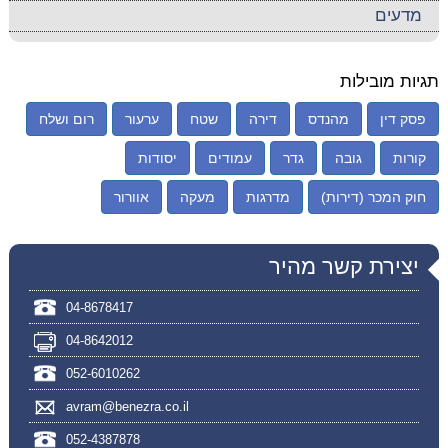
מדעים
תגיות מובילות
פסק דין
מהנדס
דירה
שטח
ערעור
רום ושלח
קורות
גובה
גדר
עמודים
יסודות
חוק המכר (דירות)
מדרגות
מעקה
אוורור
יצירת קשר מהיר
04-8678417
04-8642012
052-6010262
avram@benezra.co.il
052-4387878