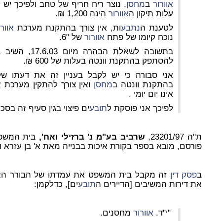
אוורור
ב
מחסן
, נוצר ריח חריף של טחב ולפיכך יש
עלות תיקון ה
אוורור
הינה 1,200 ₪.
לטענת ה
נתבע
ות, אין צורך בהתקנת מערכת
אוורו
נוכח קיומו של פתח
אוורור
של "6.
בתשובה לשאלת הבהרה מיום 17.6.03, השיב בעניין זה ה
להסתפק בהתקנת וונטה בעלות של 600 ₪.
אני סבורה כי יש לקבל בעניין זה את דעתו ש
בהתקנת וונטה ב
מחסן
ואין צורך להתקין מערכת
א
אינו יום יומי .
לפיכך אני פוסקת ל
תובע
ים פיצוי בגין סעיף זה בסכום של 
ת"ה 23201/97,
שרביב בע"מ נ' ברזילי ואח',
בית המשפט
פורסם, מובא בספר בקורת איכות בבנייה מאת א' בן עזרא ו-
ב
פסק דין
זה מקבל בית המשפט את עמדתו של הבורר ה
א
את דירות המשיבים [הדיירים ה
תובע
ים], כדלקמן:
"י"ד.
אוורור
מחסנים.