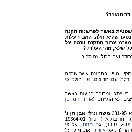
דר האוויר?
שפטית באשר לפרשנות תקנה
לא נטען שהיא חלה, האם העלות
1 ₪ לפני מע"מ עבור התקנת וונטה על
כל שלא, מהי העלות ?
קין; מעיון בתמונה אשר צורפה
 דלת עם חריצים. אין חולק כי
 כי ייתכן ומדובר בטעות כאשר
ים ולא התייחס ל
אוורור
ה
מחסן
231
משה ונילי אבן חן נ'
ם
מחסן
, על פי
ת החלות על
אוורור
. אוסיף כי על