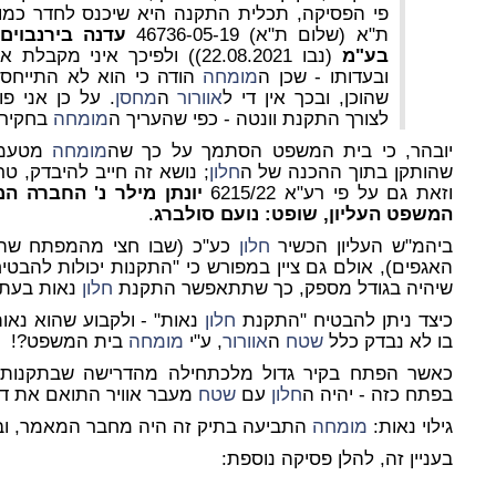
פי הפסיקה, תכלית התקנה היא שיכנס לחדר כמו
ת"א (שלום ת"א) 46736-05-19
בע"מ
(נבו 22.08.2021)) ולפיכך איני מקבלת את האמור בחוות דעת ה
ובעדותו - שכן ה
מומחה
הודה כי הוא לא התייחס 
שהוכן, ובכך אין די ל
אוורור
ה
מחסן
לצורך התקנת וונטה - כפי שהעריך ה
מומחה
בחקירת
יובהר, כי בית המשפט הסתמך על כך שה
מומחה
מטעמו
שהותקן בתוך ההכנה של ה
חלון
; נושא זה חייב להיבדק, 
וזאת גם על פי רע"א 6215/22
יונתן מילר נ' החברה ה
המשפט העליון, שופט: נועם סולברג
.
ביהמ"ש העליון הכשיר
חלון
כע"כ (שבו חצי מהמפתח שהו
האגפים), אולם גם ציין במפורש כי "התקנות יכולות להבטי
שיהיה בגודל מספק, כך שתתאפשר התקנת
חלון
נאות בעתי
כיצד ניתן להבטיח "התקנת
חלון
נאות" - ולקבוע שהוא נאו
בו לא נבדק כלל
שטח
ה
אוורור
, ע"י
מומחה
בית המשפט?!
כאשר הפתח בקיר גדול מלכתחילה מהדרישה שבתקנות
בפתח כזה - יהיה ה
חלון
עם
שטח
מעבר אוויר התואם את דר
גילוי נאות:
מומחה
התביעה בתיק זה היה מחבר המאמר, וב"כ 
בעניין זה, להלן פסיקה נוספת: