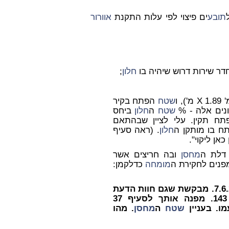
תובע
ים פיצוי לפי עלות התקנת
אוורור
חלון
;
שטח
הפתח בקיר
שטח
ה
חלון
ביחס
שגודל הפתח תקין. עלי לציין שבהתאם
 בו מותקן ה
חלון
. (ראה סעיף
 דלת ה
מחסן
ובה חריצים אשר
מפנים לחקירת ה
מומחה
כדלקמן:
ש: מפנה אותך לחוות דעתך המעודכנת מיום 7.6.21. מבקשת שגם חוות הדעת
הקודמת (בן עזרא) תהא פתוחה, החל מע' 143. מפנה אותך לסעיף 37
שטח
ה
מחסן
. מהו