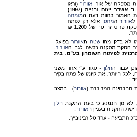
ת מספקת של אור ו
אוורור
(וראו
עדנה בירנבוים נ' אשדר ייזום ובנייה (1997)
מומחה
ל
אוורור
ה
מחסן
אלא רק לפתח
. על כן אני פוסקת פריט זה סך של 1,200 ₪
ו".
 לא בדק מהו
שטח
ה
אוורור
בפועל,
טרם הסקת מסקנה כלשהי לגבי ה
אוורור
,
מרכזית לפיתוח השומרון בע"מ, בית
כן עבור ה
חלון
- סגור ע"י אחד משני
ח, לכל היותר, את קיומו של פתח בקיר
ד";
ת מהבחינה המדוברת (
אוורור
) - במצב
, לא מן הנמנע כי בעת התקנת
חלון
ישת התקנות בעניין ה
אוורור
.
התביעה - עו"ד טל רבינוביץ'.