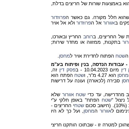
וא באמצעות שורות של חריצים בדלת,
וא חלל מקורה. גם כאשר ה
פרוזדור
קים ב
אוורור
אל ה
פרוזדור
ולא אל אויר
של החריצים, ב
רוחב
החריץ ובאורכו,
רור
בתקנות, ממזווה או מחדר שירות;
ה
שטח
הפתוח לחדירת אויר ל
מחסן
.
 - עבודות הנדסה, בנין ופיתוח בע"מ
דין
מיום 10.04.2023 - ב
פסק דין
זה,
מחסן
הוא 4.27 מ"ר, ו
שטח
הפתח הוא
סן
סבירה (לכאורה) ועונה על דרישות
 מהדרישה, עד כדי
שטח
אוורור
שלא
ניצול "
שטח
הפתח" באופן חלקי ע"י
כום
שטח
י החריצים -
נימום ל
אוורור
ה
מחסן
, ועל כך לא היו
וכן למטרה זו - שבתוכו הותקנו חריצי