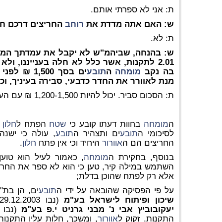
ת: אני לא ספרתי אותם.
ש: האם אתה מדדת את
רוחב
החריצים דרכם חו
ת: לא.
ש: בהנחה, שביהמ"ש לא יקבל את עמדתך המ
2.01 לתקנות, אשר כלל לא חלה בענייננו, ו
בה נקב
מומחה
ה
תובע
ים בסך ,500
מנת לאוורר את החדר כדבעי, סבירה בעיניך, וכ
ת: הסכום סביר. יכול להיות 1,200-1,500 ₪ עם העבודה ועם הכול. זה סביר.
ה
מומחה
בחוות דעתו קובע כי
שטח
הפתח ל
חלון
ת
לסיכומי ה
תובע
ים ותצהיר ה
תובע
, עולה כי ישנה
החריצים הם ה
אוורור
היחיד וכי אין פתח
חלון
.
בנוסף, בחקירת ה
מומחה
, כאמור לעיל הוא טוען
השתמש במילה קיר, טען כי הוא לא ספר את החריצ
אלא רק לפתח שהוכן בדלת;
על פי הפסיקה שהובאה על ידי ה
תובע
ים, הן בת"א -95
שיכון ופיתוח לישראל בע"מ
(נבו 29.12.2003), והן בת"א (חיפה) 19364-01
יעקובוביץ אבי נ' מבני גרניט י.פ בע"מ
(נבו 11.01.2005), ג
התקנות, זקוק ל
אוורור
, ומשכך, חלות עליו התקנו