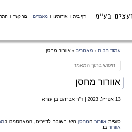
דף בית
אודותינו
מאמרים
צור קשר
התחב
|
|
|
|
עמוד הבית
מאמרים
אוורור מחסן
»
»
אוורור מחסן
13 אפריל, 2023
|
ד"ר אברהם בן עזרא
סוגיית
אוורור
ה
מחסן
היא חשובה לדיירים, המאחסנים ב
מח
אוורור
בו.