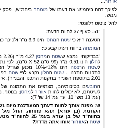
אוורור
...
לפיכך דחה ביהמ"ש את דעתו של
מומחה
ביהמ"ש, ופסק ל
ממש.
להלן ציטוט רלוונטי:
"51. סעיף 37 לחוות הדעת:
הטענה היא כי
שטח
ה
מחסן
הינו 3.9 מ"ר ולפיכך כחדר שירות דרוש שיהיה בו
ה
מומחה
בחוות דעתו קבע כי:
"בבדיקותיי נמצא ש
שטח
ה
מחסן
4.27 מ"ר (2.26 מ' X 1.89 מ'), ו
ל
חלון
הינו 0.51 מ"ר (99 ס"מ X 52 ס"מ). לפי נתונים אלה - %
ל
שטח
ה
רצפה
הינו 12%>10% מכאן 
לתקנות התכנון -
שטח
ה
חלון
נקבע לפי
שטח
הפתח
2.01 בתוספת השנייה בתקנות התכנון והבנייה). אין כאן ליקוי".
ה
תובע
ים בסיכומיהם, מצרפים את התמונה של
לשיטתם, לא יכולים להוות
אוורור
ל
מחסן
; בנוסף, 
(עמ' 13 משו' 10 ועד עמ' 14 שו' 7):
בחווה"ד של בן עזרא בעמ' 25 לחווה"ד מטעמו. בעניין
שטח
ה
אוורור
אותו אתה מדדת?