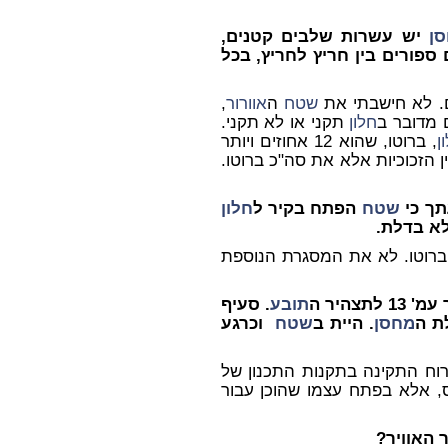
ן
יש עשרות שלבים קטנים,
ספורים בין חריץ לחריץ, בכל
שטח
ה
אוורור
,
 מדובר ב
חלון
תקני או לא תקני.
ן
, ברוטו, שהוא 12 אחוזים ויותר
 הזכוכיות אלא את סה"כ ברוטו.
שטח
הפתח בקיר ל
חלון
לא בדלת.
 ברוטו. לא את המסגרת הנוספת
צהיר ה
תובע
. סעיף
מחסן
. היית ב
שטח
וכרגע
רוח התקינה בתקנות התכנון של
 אלא בפתח עצמו שהוכן עבור