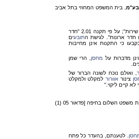
 בע"מ
, בית המשפט המחוזי בתל אביב
של "חדר שירות"; על פי תקנה 2.01 "חדר
 חדר ארונות". לגישת ה
תובע
ים
בעו כי התקנות אינן מחייבות
ינן מדברות על
מחסן
, הרי שמן
ם.
ר
, ואולם נוכח לשונה הברור של
סן
צינור
אוורור
למקלט ולמקלט
א קיים ליקוי."
בית משפט השלום בחיפה [פדאור 05 (1)
חסן
. לטענתם, בהעדר כל פתח