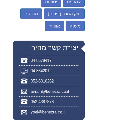
עמודים
יסודות
חוק המכר (דירות)
מדרגות
מעקה
אוורור
יצירת קשר מהיר
04-8678417
04-8642012
052-6010262
avram@benezra.co.il
052-4387878
yoel@benezra.co.il