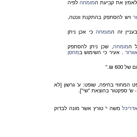
 לאמץ את קביעת ה
מומחה
לפיה
ר
ויש להסתפק בהתקנת וונטה,
מומחה
כי אכן ניתן
ל ה
מומחה
, שכן ניתן להסתפק
וורור
. אעיר כי השימוש ב
מחסן
600 ₪."
 המחוזי בחיפה, שופט: ע' גרשון [לא
 ש' ספקטור בהוצאת "שי"].
דריכל
משה י' טורץ אשר מונה לבדוק