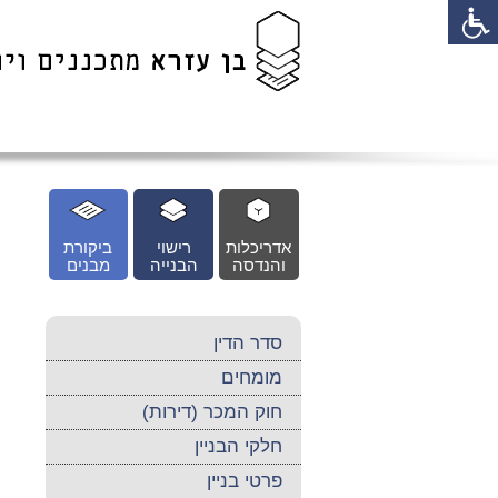
לג
כן
זי
אדריכלות
רישוי
ביקורת
והנדסה
הבנייה
מבנים
סדר הדין
מומחים
חוק המכר (דירות)
חלקי הבניין
פרטי בניין