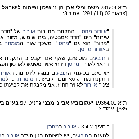
ת"א 231/09
משה ונילי אבן חן נ' שיכון ופיתוח לישראל
[פדאור 03 (11) 291], עמוד 8:
"
אוורור
מחסן
- התקנות מחייבות
אוורור
שירות" הינו "חדר אמבטיה, בית שימוש, מזווה או
"מזווה" הוא גם "
מחסן
" ומשכך שגה ה
מומחה
בק
ב
אוורור
מחסן
.
ה
תובע
ים מוסיפים, שאף אם ייקבע כי התקנות א
הראוי לאוורר
מחסן
דירתי אשר משמש לאחסון חפצי
יש טעם בטענת ה
תובע
ים בנוגע ליתרונות ה
אוורו
התקנה מחד גיסא ונוכח קביעת ה
מומחה
, כי ל
מח
צינור
אוורור
לאוויר החוץ, אני מקבלת את קביעתו כי ל
ת"א 19364/01
יעקובוביץ אבי נ' מבני גרניט י.פ בע"מ
685], עמוד 3:
" סעיף 3.4.2 -
אוורור
ב
מחסן
לטענת ה
תובע
ים, יש לפצותם בגין העדר
אוורור
ב
מ