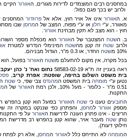
במחסנים רבים המוצמדים לדירות מגורים, ה
אוורור
הקיים ה
ולרוב יש בכך פגם כפול:
א. ה
אוורור
אינו אל אויר חוץ, אלא אל
פרוזדור
המחסנים שה
מאוורר, ע"י
חלון
או ע"י מפוח, המצב של ה
מחסן
שבו מסתפ
חוץ - הוא מצב לא תקין מבחינת
אוורור
.
ב. ה
שטח
המצטבר של ה
אוורור
הוא מכפלת מספר השורות 
ולרוב
שטח
זה קטן מה
שטח
המינימלי הנדרש למטרת
אוו
10% מ
שטח
החדר, או 0.3 מ"ר, הגדול מבניהם.
בכל מקרה, אין מקום להתעלם
מ
שטח
ה
אוורור
בפועל
, הוא 
ראה בעניין זה ת"א 58583-02-19
נחום ואח' נ' כהן יעקב
בית משפט השלום בחיפה, שופטת: אפרת קריב
,
פסק 
נטען ע"י
מומחה
בית המשפט ה
מהנדס
צבי שפי, כי
שטח
ה
0.51 מ"ר - כלומר - מעל 10%, ולכן רמת ה
אוורור
של ה
מח
התקנות.
ה
תובע
ים טענו כי
שטח
ה
אוורור
בפועל הוא קטן בהפרש רב
מספק
אוורור
ל
מחסן
, והפתרון כפי שננקט במקרה זה של 
חריצים - אינו פתרון העונה לדרישות ה
אוורור
על פי התקנות (10%). (חישוב ס
נותן
שטח
מעבר אויר, שהוא קטן בהפרש רב מדרישת המי
חילוקי דעות).
ה
מומחה
לא התייחס כלל ל
אוורור
ה
מחסן
, אלא רק לפתח שה