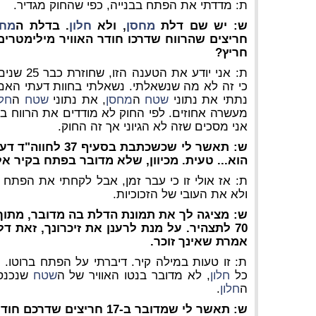
ת: מדדתי את הפתח בבנייה, כפי שהחוק מגדיר.
ש: יש שם דלת
מחסן
, ולא
חלון
. בדלת ה
מחס
חריצים שהרווח שדרכו חודר האוויר מילימטרים 
חריץ?
ת: אני יודע את הטענה הזו, שחוזרת כבר 25 שנים. לא חישבתי את
כי זה לא מה שנשאלתי. נשאלתי בחוות דעתי האם
נתתי את נתוני
שטח
ה
מחסן
, את נתוני
שטח
ה
חלו
מעשרה אחוזים. לפי החוק לא מודדים את הרווח בין
אני מסכים שזה לא הגיוני אך זה החוק.
ש: תאשר לי שכשכתבת בסעיף 37 לחווה"ד דעתך כי
הוא... טעית. מכיוון, שלא מדובר בפתח בקיר א
ת: אז אולי זו כי עבר זמן, אבל לקחתי את הפתח
ולא את העובי של הזכוכיות.
ש: מציגה לך את תמונת הדלת בה מדובר, מתוך עמ' 13 לת
70 לתצהיר. על מנת לרענן את זיכרונך, זאת דלת ה
אמרת שאינך זוכר.
ת: זו טעות במילה קיר. דיברתי על הפתח ברוטו. 
כל
חלון
, לא מדובר בנטו האוויר של ה
שטח
שנכנס,
ה
חלון
.
ש: תאשר לי שמדובר ב-17 חריצים שדרכם חודר האוויר?