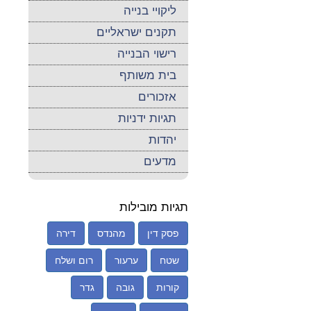
ליקויי בנייה
תקנים ישראליים
רישוי הבנייה
בית משותף
אזכורים
תגיות ידניות
יהדות
מדעים
תגיות מובילות
פסק דין
מהנדס
דירה
שטח
ערעור
רום ושלח
קורות
גובה
גדר