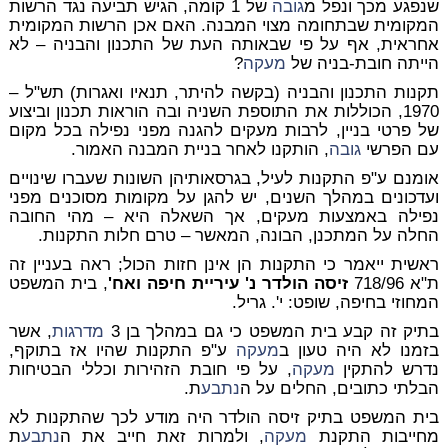
שנפגע מכך ונפל מ
גובה
של 1 קומה, הגיש תביעה נגד הרשות
המקומית שבתחומה מצוי המבנה. האם אכן הרשות המקומית
אחראית, אף על פי שבאותה העת של התכנון והבניה – לא
הייתה חובת-בניה של
מעקה
?
תקנות התכנון והבניה (בקשה להיתר, תנאיו ואגרות) תש"ל –
1970, הכוללות את התוספת השניה ובה הוראות תכנון וביצוע
של פרטי בניין, לרבות מעקים להגנה מפני נפילה בכל מקום
עם הפרשי
גובה
, הותקנו
לאחר
בניית המבנה האמור.
אומנם ע"פ התקנות לעיל, בגרסאותיהן השונות שעברו שינויים
ועדכונים במהלך השנים, יש להגן על מקומות מסוכנים מפני
נפילה באמצעות מעקים, אך השאלה היא – מהי החובה
החלה על המתכנן, הבונה, המאשר – טרם חלות התקנות.
ראשית ייאמר כי התקנות הן אינן חזות הכול; ראה בעניין זה
ת"א 718/96
זיסה הולדר נ' עיריית חיפה ואח'
, בית המשפט
המחוזי בחיפה, שופט: י'. גריל.
בתיק זה קבע בית המשפט כי גם במהלך בן 3
מדרגות
, אשר
בזמנו לא היה טעון ב
מעקה
ע"פ התקנות שהיו אז בתוקף,
נדרש להתקין
מעקה
, על פי חובת הזהירות וכללי הבטיחות
הבלתי כתובים, החלים על ה
נתבע
ת.
בית המשפט בתיק זיסה הולדר היה מודע לכך שהתקנות לא
מחייבות התקנת
מעקה
, ולמרות זאת חייב את ה
נתבע
ת