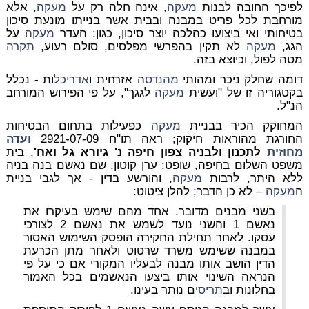
לפיכך החובה לבנות
מעקה
, אינה חלה רק על
מעקה
, אלא
מורחבת לכל פריט במבנה ובבית אשר בנייתו מונעת סיכון
בטיחותי ואי ביצועו כהלכה יוצר סיכון, כגון: העדר
מעקה
על
הגג,
מעקה
לא תקין בהפרשי מפלסים, סולם רעוע,
תקרה
מטה לפול, וכיוצא בזה.
דומה שחלק ניכר ומהותי
מהנדס
ה אזרחית ו
אדריכל
ות - נכלל
בקטגוריה זו של "ועשית
מעקה
לגגך", על פי הפירוש המורחב
הנ"ל.
המחוקק הכיר בבניית
מעקה
כפעילות בתחום הבטיחות
החורגת מהוראות חיקוק; ראה תו"ח 2921-07-09
ועדה
מחוזית
לתכנון ולבניה צפון חיפה נ' גיורא גל ואח'
, בית
משפט השלום בחיפה, שופט: ערן קוטון, שם נאשם בנה בניה
ללא היתר, לרבות
מעקה
, והורשע בדין - אך לגבי בניית
ה
מעקה
– לא כן הדבר; להלן ציטוט:
בשני מבנים מדובר. אחד מהם שימש בעיקרו את
נאשם 1 והשני נועד לשמש את נאשם 2 לצורכי
עסקו. לאחר תחילת החקירה הופסק השימוש האסור
במבנה ששימש משרד שרטוט ולאחר מתן הכרעת
הדין הושב אותו מבנה לבעליו המקורי אם כי על פי
הנראה השינוי אותו ביצעו הנאשמים בכל האמור
בחלונות וב
תריס
ים נותר בעינו.