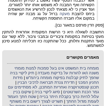
אשר למבנה הנוסף עשה נאשם 1 לפירוק התוספת
הקשיחה ואף המבנה לא משמש אותו יותר למגורים.
ועוד אציין כי לא מצאתי לנכון להרשיע את הנאשמים
ביחס להצבת
מעקה
ברזל על גג מבנה ישן שהיה
במקום אליו חוברה התוספת הקשיחה.
[פסק הדין פורסם במאגר נבו].
התשובה לשאלה היא כי הרשות המקומית אחראית להתקין
מעקי בטיחות במקומות ציבוריים ובמבני ציבור, ללא קשר עם
מועד התקנות וחלותן, ככל שהתקנה כזו תכליתה למנוע סיכון
למשתמש.
מאמרים מקושרים
מומחה בית המשפט אינו בעל סמכות למנות מומחי
משנה ו/או להורות על בדיקות מעבדה
|
תיק ליקויי בניה
שהפך לתיק קבלנות בפיקוח מומחה ביהמ"ש
|
מידות
החניון המכני
|
חדירת צנרת תברואה לרכיבי הבניין
|
תכנון קונסטרוקציה ואחריות המתכנן, לא מסתיימים עם
גמר הכנת השרטוטים
|
סיווג ליקויי בניה
|
שיקום בניין
עלול להיות כרוך בקבלת היתר בנייה
|
שטח חתך העמוד
לעומת מודול החתך
|
תשריט לצורך רישום בית משותף