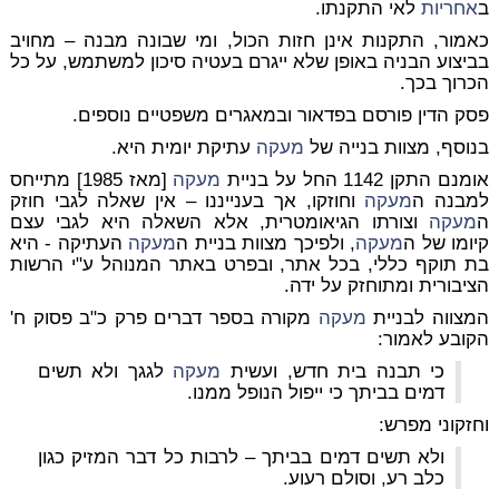
ב
אחריות
לאי התקנתו.
כאמור, התקנות אינן חזות הכול, ומי שבונה מבנה – מחויב
בביצוע הבניה באופן שלא ייגרם בעטיה סיכון למשתמש, על כל
הכרוך בכך.
פסק הדין פורסם בפדאור ובמאגרים משפטיים נוספים.
בנוסף, מצוות בנייה של
מעקה
עתיקת יומית היא.
אומנם התקן 1142 החל על בניית
מעקה
[מאז 1985] מתייחס
למבנה ה
מעקה
וחוזקו, אך בענייננו – אין שאלה לגבי חוזק
ה
מעקה
וצורתו הגיאומטרית, אלא השאלה היא לגבי עצם
קיומו של ה
מעקה
, ולפיכך מצוות בניית ה
מעקה
העתיקה - היא
בת תוקף כללי, בכל אתר, ובפרט באתר המנוהל ע"י הרשות
הציבורית ומתוחזק על ידה.
המצווה לבניית
מעקה
מקורה בספר דברים פרק כ"ב פסוק ח'
הקובע לאמור:
כי תבנה בית חדש, ועשית
מעקה
לגגך ולא תשים
דמים בביתך כי ייפול הנופל ממנו.
וחזקוני מפרש:
ולא תשים דמים בביתך – לרבות כל דבר המזיק כגון
כלב רע, וסולם רעוע.