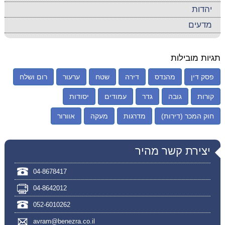
יהדות
מדעים
תגיות מובילות
פסק דין
מהנדס
דירה
שטח
ערעור
רום ושלח
קורות
גובה
גדר
עמודים
יסודות
חוק המכר (דירות)
מדרגות
מעקה
אוורור
יצירת קשר מהיר
04-8678417
04-8642012
052-6010262
avram@benezra.co.il