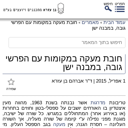
תפריט
חיפוש
לג
עמוד הבית
מאמרים
חובת מעקה במקומות עם הפרשי
»
»
כן
גובה, במבנה ישן
זי
חובת מעקה במקומות עם הפרשי
גובה, במבנה ישן
1 אפריל, 2015
|
ד"ר אברהם בן עזרא
שמירה
טריבונת
מדרגות
אשר נבנתה בשנת 1963, מהווה מעין
איצטדיון בו האורחים יושבים על ספסלי-בטון וחוזים בתחרות
(או באירוע אחר) המתחוללים במגרש. כל שורה של ישיבה,
מוגנת מפני נפילה ע"י קיומה של שורה מעליה, אך השורה
העליונה – חסרת הגנה; אין
מעקה
בגב הספסל העליון. מי