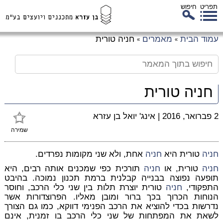
תפריט
חיפוש
לג
עמוד הבית
מאמרים
חניה טורית
»
»
כן
זי
חניה טורית
2 פברואר, 2016
|
אינג' יואל בן עזרא
שמירה
חניה
טורית היא
חניה
אחת, ולא שני מקומות נפרדים.
חניה
טורית, או
חניה
תורכית כפי שמכנים אותה רבים, היא
תופעה נפוצה בבנייה קבלנית ברמת תכנון נמוכה. בהיבט
התפקודי,
חניה
טורית יוצרת תלות בין שני כלי הרכב, וחוסר
הנוחות הכרוך בכך ברור ומובן מאליו. הפרוצדורות אשר
נדרשות בכדי להוציא את הרכב הפנימי דווקא, כמו גם הצורך
לשאת את המפתחות של שני כלי הרכב בו זמנית, אינם