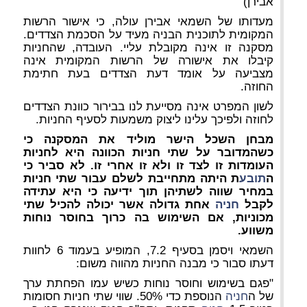
אבירן)
מעדותו של השמאי אבירן עולה, כי אישור הרשות
המקומית לתוכנית הבניה מעיד על הסכמת הצדדים.
מסקנה זו אינה מקובלת עליי. העובדה, שהחניות
קיבלו את אישורה של הרשות המקומית אינה
מצביעה על אומד דעת הצדדים בעת חתימת
החוזה.
לשון המפרט אינה מסייעת לנו בבירור כוונת הצדדים
לחוזה ולפיכך עלינו ליצוק משמעות לסעיף החניות.
מבחן השכל הישר מוליד את המסקנה כי
כשהמדובר על שתי חניות הכוונה היא לחניות
העומדות זו לצד זו ולא זו אחרי זו. לא סביר כי
ה
תובע
ת היתה מתחייבת לשלם עבור שתי חניות
במחיר שווה לשתיהן תוך ידיעה כי היא עתידה
לקבל
חניה
אחת גדולה אשר יכולה להכיל שתי
מכוניות, אם השימוש בה כרוך בחוסר נוחות
משווע.
השמאי ויסמן בסעיף 7.2, המופיע בעמוד 6 לחוות
דעתו סבור כי מבנה החניות מהווה משום:
"פגם בשימוש וחוסר נוחות כשיש עמו הפחתת ערך
של ה
חניה
הנוספת כדי 50%. שווי שתי חניות חסומות