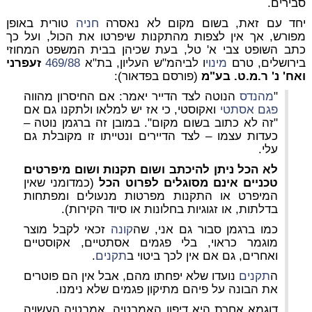
סבירים.
יחד עם זאת, בשום מקום לא נאסרה
חניה
טורית באופן
מפורש, אך אין לצפות מהתקנות שיפרטו את הכול, ועל כך
כתב השופט
צבי א' טל, בעת שכיהן בבית המשפט המחוזי
בירושלים, טרם
מינוי
ו לביהמ"ש העליון, בת"א
469/88
זעפרני
ואח' נ' ר.מ.ט. בע"מ
(פורסם בפדאור):
"
מהנדס
הנוטה לצד הדייר יאמר: אם החיסרון מהווה
פגם אסתטי
ואקוסטי, כי אז יש למלאו ולתקנו גם אם
"זה לא כתוב בשום מקום". במובן זה ברגמן נוטה –
כעדות עצמו – לצד הדיירים ונטייתו זו מקובלת גם
עלי.
לא הכל ניתן להיכתב ושום תקנות ושום מיפרטים
טכניים אינם מסוגלים לפרוט הכל
(כמדומני שאין
המיפרט או התקנות מפרטות מנעולים ומפתחות
בדלתות, או זגוגיות בחלונות או סיוד הקירות).
כמו ברגמן סבור גם אני, שה
קונה
זכאי לקבל מוצר
מוגמר כראוי, בלי פגמים אסתטיים, אקוסטיים
ואחרים, גם אם אין לכך ביטוי ב
תקנים
.
ה
תקנים
נועדו שלא יפחתו מהם, אבל אין הם פוטרים
את הבונה על פיהם מתיקון פגמים שלא נימנו.
דוגמא אחרת היא דיפון האמבטיה, אמבטיה העשויה