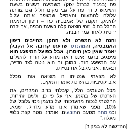
פח (בניגוד לברזל יצוק) משמיעה רעשים בשעת
השימוש כדרך פח על גבי מקום חלול וגם צורתה
עלולה להתעוות והאמייל שמצפה אותה עלול
להינזק. תקנה של אמבטיה כזו – דיפון וסתימת
החלל בחול. זוהי הוצאה קלה בשעת הבניה, אך יקרה
יחסית לאחר גמר הבניה.
והנה לא המפרט ולא התקן מחייבים דיפון
האמבטיה, וה
מהנדס
שדעתו קרובה אל הקבלן
יאמר שאין כאן חיסרון. אבל בפועל המיפגע הוא
מיפגע.
ברגמן איננו רואה מדוע על הדייר להשלים
עם המיפגע הזה. במובן זה הוא נוטה לצד הדייר,
וכאמור, אני מקבל את נטייתו.
לא מצאתי שנטייתו זו מוציאה אותו מכלל
אובייקטיביות בהערכת אומדן הנזקים.
מכל הטעמים הללו, קיבלתי ברוב המקרים, את
הערכתו של ברגמן. אף על פי כן, ולשם זהירות,
החלטתי לנכות מהערכותיו של ברגמן ניכוי גלובלי של
10%, מפני שאומדן אינו מדע מדוייק, ושמא,
וכ
מומחה
מטעם ה
תובע
ים, אומדנו נוטה קצת כלפי
מעלה."
[ההדגשה לא במקור]