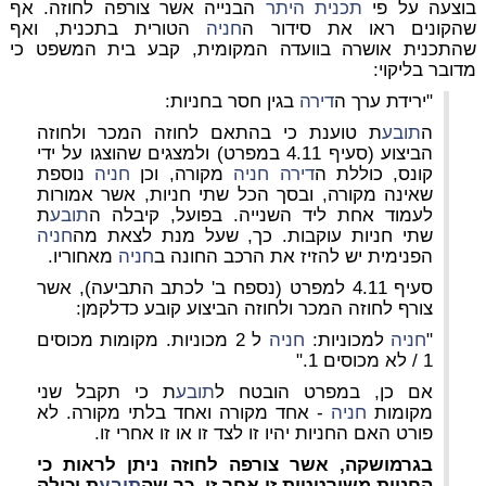
בוצעה על פי
תכנית היתר
הבנייה אשר צורפה לחוזה. אף
שהקונים ראו את סידור ה
חניה
הטורית בתכנית, ואף
שהתכנית אושרה בוועדה המקומית, קבע בית המשפט כי
מדובר בליקוי:
"ירידת ערך ה
דירה
בגין חסר בחניות:
ה
תובע
ת טוענת כי בהתאם לחוזה המכר ולחוזה
הביצוע (סעיף 4.11 במפרט) ולמצגים שהוצגו על ידי
קונס, כוללת ה
דירה
חניה
מקורה, וכן
חניה
נוספת
שאינה מקורה, ובסך הכל שתי חניות, אשר אמורות
לעמוד אחת ליד השנייה. בפועל, קיבלה ה
תובע
ת
שתי חניות עוקבות. כך, שעל מנת לצאת מה
חניה
הפנימית יש להזיז את הרכב החונה ב
חניה
מאחוריו.
סעיף 4.11 למפרט (נספח ב' לכתב התביעה), אשר
צורף לחוזה המכר ולחוזה הביצוע קובע כדלקמן:
"
חניה
למכוניות:
חניה
ל 2 מכוניות. מקומות מכוסים
1 / לא מכוסים 1."
אם כן, במפרט הובטח ל
תובע
ת כי תקבל שני
מקומות
חניה
- אחד מקורה ואחד בלתי מקורה. לא
פורט האם החניות יהיו זו לצד זו או זו אחרי זו.
בגרמושקה, אשר צורפה לחוזה ניתן לראות כי
החניות משורטטות זו אחר זו, כך שה
תובע
ת יכולה