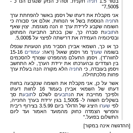
בטור 1.5
חניה
תקנית. וסה"כ הנזק שנגרם הנו כ -
7,500$"
אני מקבלת את דעתו של ויסמן באשר להפחתת ערך
ה
חניה
הנוספת בשל אי הנוחות, אולם אני סבורה כי
השומה שקבע לירידת ערך זו הנה מוגזמת. יצוין שאף
ה
תובע
ת סברה כך, שכן בכתב התביעה המתוקן
ובסיכומיה העמידה את דרישתה לפיצוי על 5,000$.
כך או כך, השמאי אבירן הסביר מהן הטעויות שנפלו
בשומה
שער
ך מר ויסמן שאול (ראה:
עמודים
15-16
לחווה"ד). ויסמן התעלם מהמפרט שצורף להסכמים
בין הצדדים ובהערכתו את ירידת הערך, לא התחשב
ויסמן בעובדה, כי ה
חניה
הלא מקורה הנה בעלת ערך
פחות מלכתחילה.
אשר על כן, אני מקבלת את השומה שנקבעה בחוות
דעתו של השמאי אבירן בעמוד 16 לחוות דעתו
ולפיכך מחייבת את ה
נתבע
ים לשלם ל
תובע
ת סך
בשקלים השווה ל- 1,500$ בגין ירידת בערך החנייה,
לפי
שער
ו היציג של הדולר ביום 3.5.99 בצירוף ריבית
והפרשי הצמדה כחוק מהמועד האמור ועד ליום
התשלום בפועל."
[ההדגשה אינה במקור]