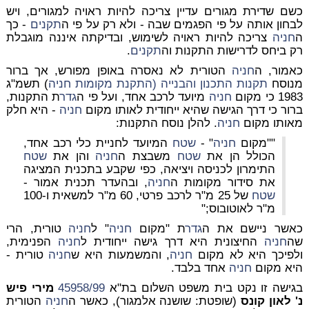
כשם שדירת מגורים עדיין צריכה להיות ראויה למגורים, ויש
לבחון אותה על פי הפגמים שבה - ולא רק על פי ה
תקנים
- כך
ה
חניה
צריכה להיות ראויה לשימוש, ובדיקתה איננה מוגבלת
רק ביחס לדרישות התקנות וה
תקנים
.
כאמור, ה
חניה
הטורית לא נאסרה באופן מפורש, אך ברור
מנוסח
תקנות התכנון והבנייה (התקנת מקומות
חניה
)
תשמ"ג
1983 כי מקום
חניה
מיועד לרכב אחד, ועל פי ה
גדר
ת התקנות,
ברור כי דרך הגישה שהיא ייחודית לאותו מקום
חניה
- היא חלק
מאותו מקום
חניה
. להלן נוסח התקנות:
""מקום
חניה
" -
שטח
המיועד לחניית כלי רכב אחד,
הכולל הן את
שטח
משבצת ה
חניה
והן את
שטח
התימרון לכניסה ויציאה, כפי שקבע בתכנית המציגה
את סידור מקומות ה
חניה
, ובהעדר תכנית אמור -
שטח
של 25 מ"ר לרכב פרטי, 60 מ"ר למשאית ו-100
מ"ר לאוטובוס;"
כאשר ניישם את ה
גדר
ת "מקום
חניה
" ל
חניה
טורית, הרי
שה
חניה
החיצונית היא דרך גישה ייחודית ל
חניה
הפנימית,
ולפיכך היא לא מקום
חניה
, והמשמעות היא ש
חניה
טורית -
היא מקום
חניה
אחד בלבד.
בגישה זו נקט בית משפט השלום בת"א
45958/99
מירי פיש
נ' לאון קונס
(שופטת: שושנה אלמגור), כאשר ה
חניה
הטורית