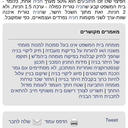
הפיצוי שלו זכו ה
תובע
ים הוא 50% מערך
חניה
אחת, כלומר -
בית המשפט קבע ש
חניה
טורית כפולה - ערכה 1.5 חניות, ולא
2 חניות. זאת מתוך השכל הישר, ש
חניה
טורית איננה
שוות-ערך לשני מקומות
חניה
נפרדים ועצמאיים, כפי שמקובל.
מאמרים מקושרים
מומחה בית המשפט אינו בעל סמכות למנות מומחי
משנה ו/או להורות על בדיקות מעבדה
|
תיק ליקויי בניה
שהפך לתיק קבלנות בפיקוח מומחה ביהמ"ש
|
תוקפו
של היתר בניה
|
מידות החניון המכני
|
תכנון
קונסטרוקציה ואחריות המתכנן, לא מסתיימים עם גמר
הכנת השרטוטים
|
סיווג ליקויי בניה
|
שיקום בניין עלול
להיות כרוך בקבלת היתר בנייה
|
החזר שכר טרחת
מומחה התביעה
|
שטח חתך העמוד לעומת מודול
החתך
|
תשריט לצורך רישום בית משותף חייב להתאים
לתכנית היתר הבניה
Tweet
הדפס עמוד
שלח לחבר