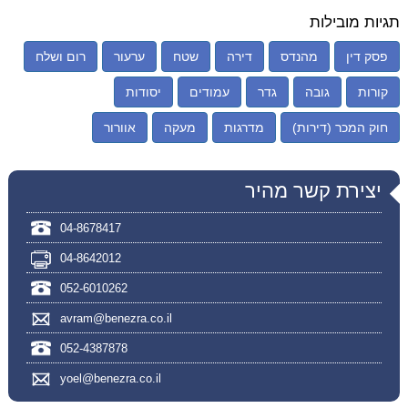
תגיות מובילות
פסק דין
מהנדס
דירה
שטח
ערעור
רום ושלח
קורות
גובה
גדר
עמודים
יסודות
חוק המכר (דירות)
מדרגות
מעקה
אוורור
יצירת קשר מהיר
04-8678417
04-8642012
052-6010262
avram@benezra.co.il
052-4387878
yoel@benezra.co.il