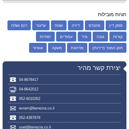
תגיות מובילות
פסק דין
מהנדס
דירה
שטח
ערעור
רום ושלח
קורות
גובה
גדר
עמודים
יסודות
חוק המכר (דירות)
מדרגות
מעקה
אוורור
יצירת קשר מהיר
04-8678417
04-8642012
052-6010262
avram@benezra.co.il
052-4387878
yoel@benezra.co.il