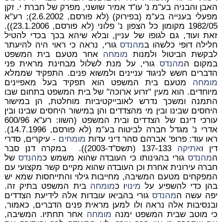
האבן והבניה בע"מ נ' עו"ד אמיר שושני, מפרק של חברת י. זקן
מפעלי בענייה בע"מ (בפירוק) (לא פורסם, 2.6.2002); רע"א
1982/05 מקומון כל הצפון נ' פלוני (לא פורסם, 23.1.2006)).
זאת ועוד, גם לגופו של עניין, ובלא שיהא בכך בכדי להטיל
חלילה דופי כלשהו ב
מהנדס
גורי, נראה כי ראוי היה להיעתר
לבקשת הביטול ולמנות
מומחה
אחר מטעם בית המשפט
במקום ה
מהנדס
גורי, על מנת לשלול מבחינת מראית פני
הדברים חשש לניגוד עניינים ולמשוא פנים. התפקיד שממלא
מומחה
מטעם בית המשפט הוא תפקיד בעל מאפיינים
מיוחדים. הוא מעין "זרוע ארוכה" של בית המשפט בתחום שבו
התמנה ומשכך נדרש לאובייקטיביות מוחלטת, הן במישור
היחסים שבינו ובין מי מהצדדים והן במישור היחסים שבינו ובין
עורכי דינם של הצדדים ובית המשפט (השוו: רע"א 600/96
אדרי נ' מגדל חברה לביטוח בע"מ (לא פורסם, 14.7.1996).
ראו עוד: פרופ' אברהם סהר דיני עדות
מומחים
- עיקרים, סדרי
דין ו
אתיקה
137-133 (תשס"ד-2003)). במקרה דנן סבר
ה
מהנדס
גורי בהגינותו כי העובדה שהוא משמש כ
מהנדס
של
חברה עירונית אחרת וכן העובדה שהוא מקיים קשר מקצועי עם
המפקחים מטעם המשיבה, מחייבות גילוי והתייחסות שמא יש
בהן כדי להשפיע על
מינוי
ו כ
מומחה
בית המשפט בתיק זה.
יפה עשה ה
מהנדס
גורי בהביאו עובדות אלה לידיעת הצדדים
ובנסיבות אלה נראה ולו למען מראית פנים הדברים, כאמור,
כי מוטב שבית המשפט ימנה
מומחה
אחר תחתיו. המשיבה,