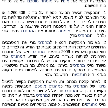
המבקשת לבטל את
מינוי
ו של
מומחה
מוסכם
שמונה על ידי
בית המשפט.
1. המבקשת הגישה תביעה כספית על סך כ- 4,260,406 ₪
נגד המשיבה לבית משפט קמא לאחר שהתגלעה מחלוקת בין
הצדדים לגבי דרך קיומו של חוזה ביניהם וחישוב שכר בהתאם
לחוזה האמור. על פי הסכמה דיונית שהושגה בין הצדדים,
מינה בית המשפט כ
מומחה
מטעמו את ה
מהנדס
עמיחי גורי
(להלן - ה
מהנדס
גורי).
2. בא-כוח המבקשת המציא ל
מהנדס
גורי את המסמכים
הדרושים לעריכת חוות הדעת ובעקבות כך הודיע זה לצדדים כי
הוא מכהן מאז שנת 2006 בתפקיד
מהנדס
ראשי של החברה
העירונית לפיתוח אשדוד בע"מ. עוד הודיע ה
מהנדס
גורי
לצדדים כי בתוקף תפקידו זה יש לו היכרות מקצועית עם
משרד מילי
מהנדס
ים בע"מ ועם מנהלו, מר משה מילשטיין,
המשמשים כמפקחים מטעם החברה לפיתוח פתח תקווה
בע"מ, היא ה
נתבע
ת - המשיבה שכאן.
3. לאחר קבלת מכתב זה, הגישה המבקשת בקשה לביטול
מינוי
ו של ה
מהנדס
גורי כ
מהנדס
מוסכם
. המבקשת נימקה
בקשתה בכך שה
מהנדס
גורי עלול להיות מוטה לטובת חברה
עירונית באשר היא נוכח תפקידו כ
מהנדס
בחברה עירונית; וכי
החברה העירונית שבה הוא מועסק, מעסיקה גם את משרד
מילי
מהנדס
ים המשמשים, כאמור, כמפקחים מטעם המשיבה