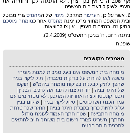
אף שסברה כי אין בכך צורך, לא התנגדה לכך והותירה את
העניין לשיקול דעת בית המשפט.
6. אשר על כן, ה
ערעור
מתקבל,
מינוי
ו של ה
מהנדס
גורי מבוטל
ובית המשפט המחוזי מרכז ימנה
מהנדס
אחר כ
מומחה
מוסכם
בתיק זה. בנסיבות העניין - אין צו להוצאות.
ניתנה היום, ח' בניסן התשס"ט (2.4.2009).
שופטת
מאמרים מקושרים
מומחה בית המשפט אינו בעל סמכות למנות מומחי
משנה ו/או להורות על בדיקות מעבדה
|
תיק ליקויי בניה
שהפך לתיק קבלנות בפיקוח מומחה ביהמ"ש
|
תוקפו
של היתר בניה
|
חדירת צנרת תברואה לרכיבי הבניין
|
תכנון קונסטרוקציה ואחריות המתכנן, לא מסתיימים עם
גמר הכנת השרטוטים
|
סיווג ליקויי בניה
|
שיקום בניין
עלול להיות כרוך בקבלת היתר בנייה
|
החזר שכר טרחת
מומחה התביעה
|
שטח חתך העמוד לעומת מודול
החתך
|
תשריט לצורך רישום בית משותף חייב להתאים
לתכנית היתר הבניה