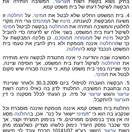
בתיק נשוא בקשת רשות ה
ערעור
. המשיבה הותירה את
הבקשה לשיקול דעתו של בית משפט קמא.
4. בית המשפט החליט שלא לבטל את ה
מינוי
. על
החלטה
זו
משיגה המבקשת. לטענתה,
מינוי
ו של ה
מהנדס
גורי היה מקרי
לחלוטין והמשיבה הותירה את ה
החלטה
בבקשה לביטול ה
מינוי
לשיקול דעת בית המשפט, בשני אלה יש לדעתה כדי להוביל
לביטול
מינוי
ו של ה
מומחה
ה
מוסכם
. כן מלינה המבקשת על
כך שה
החלטה
איננה מנומקת ולא ניתן להבין את טעמי בית
המשפט הנכבד קמא ל
החלטה
.
המשיבה שבה והודיעה כי אינה מתנגדת לבקשה והיא מותירה
את ה
החלטה
לשיקול דעת בית המשפט, אך הוסיפה וציינה,
כפי שציינה בפני בית משפט קמא, כי איננה סבורה שיש מקום
לבטל את ה
מינוי
.
5. הבקשה הועברה לטיפולי ביום 30.3.2009 ולאחר שעיינתי
בה ובתגובת המשיבה, החלטתי לדון בה כאילו ניתנה רשות
ערעור
והוגש
ערעור
על פיה. כן הגעתי לכלל מסקנה כי דין
ה
ערעור
להתקבל.
החלטת בית משפט קמא איננה מנומקת ואיננה מוסברת וכל
שנקבע בה הוא כי "ה
מינוי
יישאר על כנו". אכן, ב
החלטה
מסוג
זה אין צורך בנימוקים מפורטים, ודי בנימוק תמציתי וקצר, אך
כפי שכבר נפסק היעדר נימוק כלשהו מצדיק כשלעצמו מתן
רשות
ערעור
(השוו: רע"א 10141/07 חברת עובד לוי תיעוש