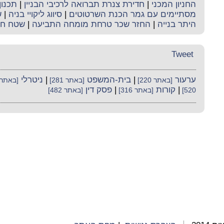
החניון המכני
|
חדירת צנרת תברואה לרכיבי הבניין
|
תכנון
מסתיימים עם גמר הכנת השרטוטים
|
סיווג ליקויי בניה
|
ש
היתר בנייה
|
החזר שכר טרחת מומחה התביעה
|
שטח חת
Tweet
ערעור
|
בית-המשפט
|
ניטרלי
[באתר 220]
[באתר 281]
[באתר 19
|
קורות
|
פסק דין
520]
[באתר 316]
[באתר 482]