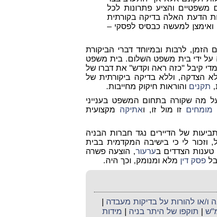
 משפטיים והציע פתרונות לכל
ת הדעת האלה בדיקה בקורתית
נו ואימצן למעשה כבסיס לפסקי –
הזמן, לרבות ובמיוחד דברי הביקורת
על ידי בית משפט השלום. בית משפט
די קיבל "כזה ראה וקדש" את דברו של
 הצדקה, וללא בדיקה ביקורתית של
,
תקנים
והוראות חיקוק מחייבות.
ל מה שקורה בתחום המשפט בענייני
ל
מומחים
זו מול זו, ו
אתיקה
מקצועית
יעות של הדיירים נגד חברות הבניה
, וזכור לי כי בישיבה המקדמית בבית
טענות הצדדים ב
ערעור
, הוצעה פשרה
בל
פסק דין
מלא ומנומק, וכך היה.
ו/או להורות על בדיקות מעבדה
|
מ"ש
|
תוקפו של היתר בניה
|
מידות