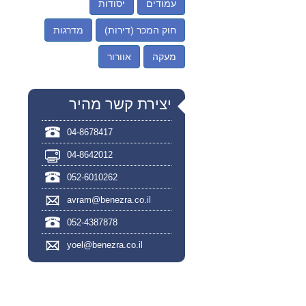
עמודים
יסודות
חוק המכר (דירות)
מדרגות
מעקה
אוורור
יצירת קשר מהיר
04-8678417
04-8642012
052-6010262
avram@benezra.co.il
052-4387878
yoel@benezra.co.il