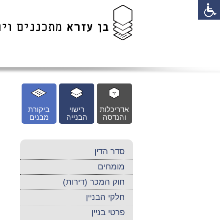
לג
כן
זי
אדריכלות
רישוי
ביקורת
והנדסה
הבנייה
מבנים
סדר הדין
מומחים
חוק המכר (דירות)
חלקי הבניין
פרטי בניין