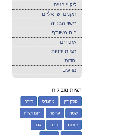
ליקויי בנייה
תקנים ישראליים
רישוי הבנייה
בית משותף
אזכורים
תגיות ידניות
יהדות
מדעים
תגיות מובילות
פסק דין
מהנדס
דירה
שטח
ערעור
רום ושלח
קורות
גובה
גדר