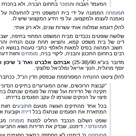
המעמד הגבוה וה
מוכר
בתחום הבניה, ולא בהכרח עם
ה
מומחה
הממונה על ידי בית המשפט חייב להתעלות על כל
נאמנה לעצמו ולמקצועו, על פי הידע המקצועי שיש לו.
להלן דוגמא שמלווה אותי עשרות שנים, ולא רק אותי:
שלושה שופטים נכבדים מבית המשפט המחוזי בחיפה, ישב
דינו של בית משפט קמא, והוציאו תחת עטם הנחיה והתו
חשוב המהווה בסיס למאות ולאלפי כתבי טענות בנושא המו
רבים בתחום התכנון והבניה, ליקויי בניה,
מומחים
וחוות דעת 
מדובר בע"א 90/(25-38)
אברהם אלברט ואח' נ' שיכון 
יוסף מרגלית, חנוך אריאל ומלכיאל סלוצקי.
להלן ציטוט ההנחיה המפורסמת שבפסק הדין הנ"ל, ככתבה 
"קבוצת הרוכשים, שהם המערערים בתיקים הנדונים,
תקינה של הדירות ועל שורה של פגמים שנתגלו בהן,
פיצוי על הנזקים שנגרמו לו עקב הפגמים בדירתו.
בכל אחד מהתיקים הוגשה מטעם ה
תובע
ים חוות
המתארת את הפגמים שנתגלו בכל
דירה
וקובעת את
שופט השלום הנכבד החליט למנות
מומחה
מטע
ה
מהנדס
י. דימנט, שבדק את הדירות נשוא התביעות
ה
מומחה
ה' דימנט לא הסתפק בתאור הפגמים ועל