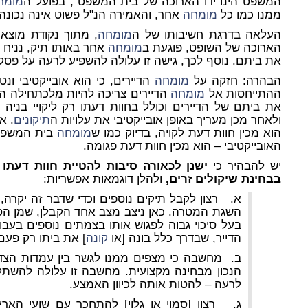
המשפט הינו ידו הארוכה של בית המשפט", בפועל ה
מומח
ממנו כמו כל
מומחה
אחר, והאמירה הנ"ל פשוט אינה נכונה.
העלאה בדרגת חשיבותו של ה
מומחה
, מתוך נקודת מוצא
הארוכה של השופט, פוגעת ב
מומחה
אחר באותו תיק, נניח ז
את ביתם. נוסף לכך, גישה זו עלולה להשפיע לרעה על פסק 
הבהרה: חזקה על
מומחה
הדיירים, כי הוא אובייקטיבי ונט
ההתייחסות אל
מומחה
הדיירים צריכה להיות מלכתחילה ה
את ביתם של הדיירים וכולל בחוות דעתו רק ליקויי בניה
ולאחר מכן מעריך באופן אובייקטיבי את עלויות ה
תיקונים
. א
הוא מכין חוות דעת לקויה, בדיוק כמו ש
מומחה
בית המשפט,
האובייקטיבי – הוא מכין חוות דעת פגומה.
יש להבהיר כי
ישנן לכאורה סיבות להטיית חוות דעתו
בבחינת שיקולים זרים,
ולהלן דוגמאות אפשריות:
א. רצון לקבל תיקים נוספים וכדי שדבר זה יקרה, 
השגת המטרה. כאן ניצב מצב אחד הקבלן, שמן הסת
בעל סיכוי גבוה לפגוש אותו בצמתים נוספים בעבו
הדייר, שבדרך כלל בונה [או
קונה
] את ביתו רק פעם
ב. מחשבה כי מצפים ממנו לגשר בין עמדות הצדד
הנכון מבחינה מקצועית. מחשבה זו עלולה להשתל
לרעה – להטות אותה לכיוון האמצע.
ג. רצון [סמוי או גלוי] להתחכך עם שועי האר