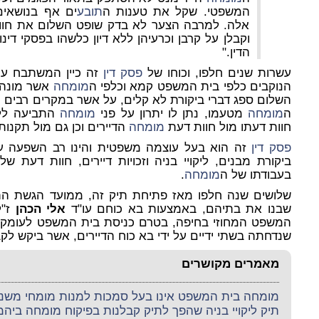
המשפטי. שקל את טענות ה
תובע
ים אף בנושאים
אלה. למרבה הצער לא בדק שופט השלום את חוו
וקבלן על קרבן וכרעיהן ללא דיון כלשהו בפסקי די
הדין."
עשרות שנים חלפו, וכוחו של
פסק דין
זה כיין המשתבח עם 
הנוקבים כלפי בית המשפט קמא וכלפי ה
מומחה
אשר מונה 
השלום ספג דברי ביקורת לא קלים, על אשר במקרים רבים מ
ה
מומחה
מטעמו, נתן לו יתרון על פני
מומחה
התביעה ללא
חוות דעתו מול חוות דעת
מומחה
הדיירים וכן גם מול תקנות
פסק דין
זה הוא בעל עוצמה משפטית והינו רב השפעה ע
ביקורת מבנים, ליקויי בניה וזכויות דיירים, חוות דעת ש
בעבודתו של ה
מומחה
.
שלושים שנה חלפו מאז פתיחת תיק זה, ממועד הגשת התב
שבנו את בתיהם, באמצעות בא כוחם עו"ד
אלי הכהן
ז"ל
המשפט המחוזי בחיפה, בטרם כניסת בית המשפט לעומק 
שנדחתה בשתי ידיים על ידי בא כוח הדיירים, אשר ביקש לק
מאמרים מקושרים
מומחה בית המשפט אינו בעל סמכות למנות מומחי משנה 
תיק ליקויי בניה שהפך לתיק קבלנות בפיקוח מומחה ביה