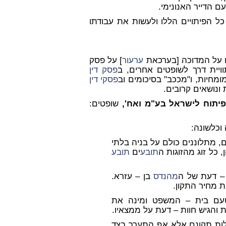
 הדייר האנונימי.
 הפיתויים הללו ולעשות את עבודתו
ו על המדוכה [בערכאת
ערעור
] על פסק
ויית דרך לשופטים אחרים, ב
פסק דין
מחיות, ו"מככב" בסיכומים וב
פסקי דין
ונושאים קרובים.
ופיתוח לישראל בע"מ ואח',
שופטים:
וכלשונה:
 מתלוננים כולם על בניה בלתי
 כל זוג מהזוגות ה
תובע
ים
תובע
 – דעת של ה
מהנדס
בן – עזרא.
 מחיר התקון.
ם בית – המשפט ומינה את
 והגיש חוות – דעת על ממצאיו.
ות תקונם אלא אף התערב בצד