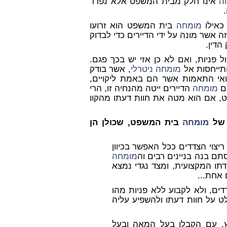
ה
אינו חלק מבית המשפט אלא נפרד
 כאילו
מומחה
בית המשפט הוא זרועו
ה אשר מונה על ידי הדיירים כדי לבדוק
הדין.
ול פניות, ואם לא כן אזי יש בכך פגם.
תייחסות אל
מומחה
ניטרלי
, אשר בודק
 ואי התאמות אשר הם באמת ליקויים,
ם
מומחה
הדיירים ייטה מהנחיה זו, הרי
 אם הוא מטה את חוות דעתו מהקוו
 של
מומחה
בית המשפט, שכולן הן
ריצוי הצדדים ככל האפשר בכיוון
ם בנה בניינים רבים וה
מומחה
דתו המקצועית, ומצד נגדי נמצא
 אחת...
ים, ולא לקבוע ללא פניות מהו
ט על חוות דעתו ולהשפיע עליה
ץ, עם הקבלן בעל המאה ובעל