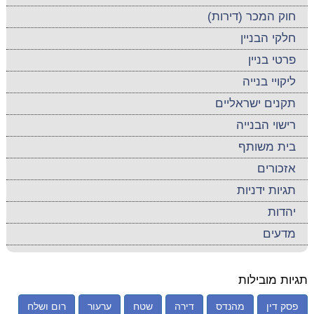
חוק המכר (דירות)
חלקי הבניין
פרטי בניין
ליקויי בנייה
תקנים ישראליים
רישוי הבנייה
בית משותף
אזכורים
תגיות ידניות
יהדות
מדעים
תגיות מובילות
פסק דין
מהנדס
דירה
שטח
ערעור
רום ושלח