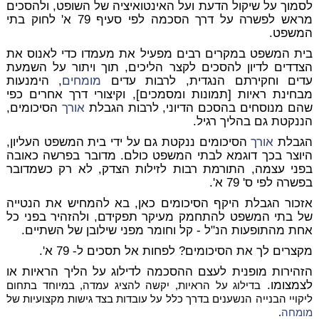
לסמוך על שיקול הדעת ועל האינטואיציה של השופט, ולהסכים
מראש לפשרה על דרך הסכמה לפי סעיף 79 א' לחוק בתי
המשפט.
בית המשפט במקרים רבים מפעיל את מעמדו כדי לאנוס את
הצדדים לדיון להסכים לקצר הליכים, תוך ויתור על השמעת
עדים וחקירתם הנגדית, לרבות עדים
מומחים
, הימנעות
מבחינת ראיות [תמונות ומסמכים], וקיצורי דרך אחרים כפי
שהם מנוסחים בהסכם הדיוני, לרבות הגבלת
אורך
הסיכומים,
הננקטת גם בהליך רגיל.
הגבלת
אורך
הסיכומים ננקטת גם על ידי בית המשפט העליון,
היוצר בכך דוגמא לבתי המשפט כולם. מדובר בפרשה כאובה
בפני עצמה, התורמת רבות לזילות הצדק, לא רק כשמדובר
בפשרה לפי ס' 79 א'.
אזכור הגבלת היקף הסיכומים כאן, בא להמחיש את הנטייה
של בתי המשפט להתחמק מעיקר תפקידם, ולהזהיר בפני כל
אחת מהתופעות הנ"ל - קל וחומר מפני שילובן של השתיים.
מקצרים לך את הסיכומים? לפחות אל תסכים ל- 79 א'.
הזהירות מופנית לעצם ההסכמה לדילוג על הליך הראיות או
לצמצומו.
בדילוג על הראיות, יקשה להציג עמדה, במיוחד בתחום
ליקויי הבנייה הנשענים בדרך כלל על עובדות בצד גישות מקצועיות של
מומחה
.