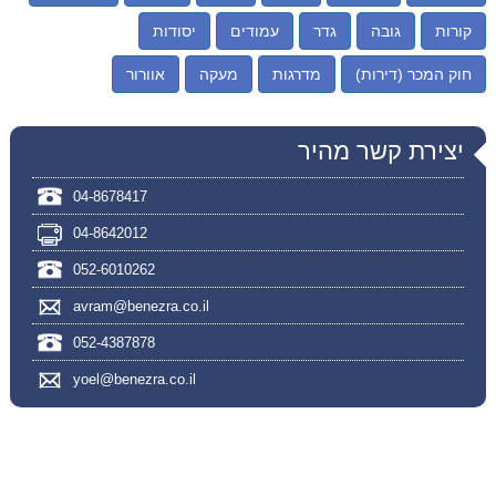
קורות
גובה
גדר
עמודים
יסודות
חוק המכר (דירות)
מדרגות
מעקה
אוורור
יצירת קשר מהיר
04-8678417
04-8642012
052-6010262
avram@benezra.co.il
052-4387878
yoel@benezra.co.il