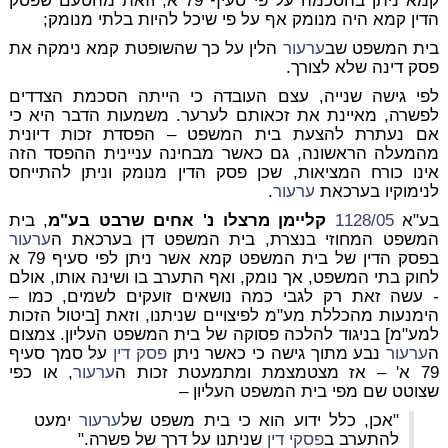
קמא ניתן בהסכמה על פי סעיף 79 א, וזאת מהטעם שפסק
הדין קמא היה מנומק אף על פי שיכל להיות בלתי מנומק;
בית המשפט שב
ערעור
הלין על כך שהשופטת קמא נימקה את
פסק דינה שלא לצורך.
לפי גישה שנייה, עצם העובדה כי הייתה הסכמת הצדדים
לפשרה, מאיינת את זכאותם לערער. משמעות הדבר היא כי
אם נעתרת להצעת בית המשפט – הפסדת זכות דיונית
מהמעלה הראשונה, גם כאשר מבחינה עניינית ההפסד הזה
אינו כורח המציאות, שכן פסק הדין מנומק וניתן להתייחס
לנימוקיו בערכאת
ערעור
.
בע"א
1128/05
קליימן מרצלו נ' אחים שרבט בע"מ
, בית
המשפט המחוזי בנצרת, בית המשפט דן בערכאת ה
ערעור
בפסק הדין של בית המשפט קמא אשר ניתן לפי סעיף 79 א
לחוק בתי המשפט, אך נומק, ואף התערב בו ושינה אותו, אולם
- עשה זאת רק לגבי כמה נושאים זועקים לשמים, כמו –
הימנעות מהכללת מע"מ לפיצויים שניתנו, וזאת [ביטול הזכות
למע"מ] בניגוד להלכה פסוקה של בית המשפט העליון. צמצום
ה
ערעור
נבע מתוך גישה כי כאשר ניתן
פסק דין
על סמך סעיף
79 א' – אז מצטמצמת ומתמעטת זכות ה
ערעור
, או כפי
שצוטט שם מפי בית המשפט העליון –
"אכן, כלל ידוע הוא כי בית משפט של
ערעור
ימעט
להתערב ב
פסקי דין
שניתנו על דרך של פשרה."