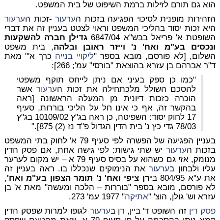
הוא גם תורם לזילות ברמת השיפוט של בית המשפט.
הזהירות מופנית לסיכוי הפגיעה בזכות ה
ערעור
-זכות ה
ערעור
היא זכות יסוד בהליכי המשפט וראוי לצטט בעניין זה את דברי
השופטת א' פריאל בבש"א 6847/04
גדילן חברה להשקעות
ונכסים בע"מ ואח' נ' וייזר ראובן ובלהה
, בית משפט
השלום, [לא פורסם, מובא בספר "
ליקויי בנייה
כרך א'" מאת
ד"ר אברהם בן עזרא בהוצאת "בורסי" עמ'; 266]:
"כמו כן ספק בעיני אם ניתן לייחס תוקף משפטי
להסכם השולל מלכתחילה את זכות ה
ערעור
אשר
הוכרה כזכות דיונית מן המעלה הראשונה [ראה
בהקשר זה, אף כי אינו חל על הליכי בוררות, סעיף
17 לחוק יסוד: השפיטה, כן ראה בג"ץ 10109/02 בג"ץ
78/03 גדי כץ נ' בית הדין הגדול פ"ד נז (2) 875]."
בעניין הפגיעה של הפשרה לפי סעיף 79 א' לחוק בתי המשפט
בזכות ה
ערעור
יש שתי גישות: לפי גישה אחת, אם פסק הדין
מנומק, אזי גם כשהוא על בסיס סעיף 79 א – יש מקום לערער
עליו ולבחון ב
ערעור
את הנימוקים שנכללו בו. ראה בעניין זה
את ע"א 804/95 ב
ירן ציפי ואח' נ' תומר הצפון בע"מ ואח'
,
לא פורסם, מובא בספר "בוררות – הלכה ומעשה" מאת א' בן
עזרא וש' גולן, הוצ' "
אתיקה
" 1977 עמ' 273.
פסק דין
זה השופט ד' ביין, דן ב
ערעור
לגופו למרות שפסק הדין