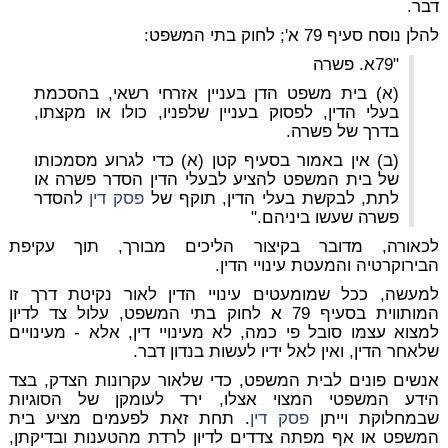
דבר.
להלן נוסח סעיף 79 א'; לחוק בתי המשפט:
"79א. פשרה
(א) בית משפט הדן בעניין אזרחי רשאי, בהסכמת
בעלי הדין, לפסוק בעניין שלפניו, כולו או מקצתו,
בדרך של פשרה.
(ב) אין באמור בסעיף קטן (א) כדי לגרוע מסמכותו
של בית המשפט להציע לבעלי הדין הסדר פשרה או
לתת, לבקשת בעלי הדין, תוקף של
פסק דין
להסדר
פשרה שעשו ביניהם."
לכאורה, מדובר בקיצור הליכים מבורך, תוך עקיפת
הבירוקרטיה והמעטת עינויי הדין.
למעשה, ככל שמומעטים עינויי הדין לאור נקיטת דרך זו
המותווית בסעיף 79 א לחוק בתי המשפט, עלול צד לדיון
למצוא עצמו סובל פי כמה, לא מעינויי דין, אלא - מעינויים
שלאחר הדין, ואין לאל ידיו לעשות בנדון דבר.
אנשים פונים לבית המשפט, כדי שלאור עקרונות הצדק, בצד
הידע המשפטי המצוי אצלו, ירד לעומקן של הסוגיות
שבמחלוקת וייתן
פסק דין
. תחת זאת לפעמים מציע בית
המשפט או אף מפתה צדדים לדיון לרדת מהטענות ובדיקתן,