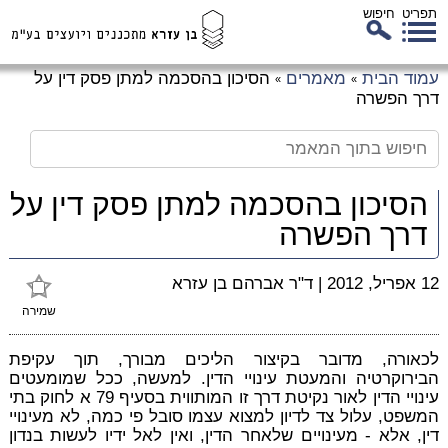
תפריט
חיפוש
לג
עמוד הבית
מאמרים
הסיכון בהסכמה למתן פסק דין על
»
»
כן
דרך הפשרה
זי
הסיכון בהסכמה למתן פסק דין על
דרך הפשרה
12 אפריל, 2012
|
ד"ר אברהם בן עזרא
שמירה
לכאורה, מדובר בקיצור הליכים מבורך, תוך עקיפת
הבירוקרטיה והמעטת עינויי הדין. למעשה, ככל שמומעטים
עינויי הדין לאור נקיטת דרך זו המותווית בסעיף 79 א לחוק בתי
המשפט, עלול צד לדיון למצוא עצמו סובל פי כמה, לא מעינויי
דין, אלא - מעינויים שלאחר הדין, ואין לאל ידיו לעשות בנדון