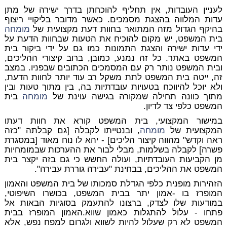
לעניין העובדות, אין תחליף להוכחתן בדרך ישירה של מתן
עדות המלווה בהצגת מסמכים. כאשר מדובר בליקויי ריצוף
בהיקף הגדול מזה המתואר בחוות דעת מקצועית של
מומחה
בית המשפט, יש מקום להוכיח את הטעות שבחוות הדעת על
ידי עדות ישירה והצגת התמונות כמו גם על ידי ביקור בית
המשפט באתר. כל זה נמנע, כמובן, ברוב קיצורי ההליכים,
ובית המשפט נותר רק עם המסמכים הכתובים שבפניו. במצב
זה, ייטה בית המשפט לתת משקל רב עוד יותר לחוות הדעת,
ולא יוכל להיווכח בטעויות עובדתיות בה, בין מתוך טעות ובין
מתוך כוונה תחילה שמקורה בגישה עוינת של
מומחה
בית
המשפט כלפי צד לדיון.
במישור המקצועי, בית המשפט קורא את חוות דעתו
המקצועית של
מומחה
, ובנטייתו לקבלה [גם קבלתה "כזה
ראה וקדש" מהווה קיצור הליכים] - יהא לו נוח מאוד [במסגרת
פשרה] לקבלה בשלמות, מבלי לבור את ההערכות שבמומחיות
מן הקביעות העובדתיות, ועולה החשש כי גם בזה יקצר בית
המשפט את ההליכים, בבחינת "עבירה גוררת עבירה".
הזהירות מופנית כלפי הגדלת סמכותו של בית המשפט והאמון
המופרז בו -אמון יתר בבית המשפט, בכושרו השיפוטי,
במודעות שלו לצדק, ברצונו להתעמק בסוגיות הבאות אל
פתחו - עלול להתגלות כאמון שווא.האמון המופרז בבית
המשפט לא רק שעלול להיות לשווא ולגרום למפח נפש, אלא