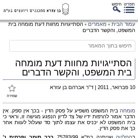
תפריט
חיפוש
לג
עמוד הבית
מאמרים
הסתייגויות מחוות דעת מומחה בית
»
»
כן
המשפט, והקשר הדברים
זי
הסתייגויות מחוות דעת מומחה
בית המשפט, והקשר הדברים
10 פברואר, 2011
|
ד"ר אברהם בן עזרא
שמירה
מומחה
בית המשפט משפיע על פסק הדין - בכך אין ספק. אין
הדבר אמור להרפות ידיו של צד לדיון הנפגע מגישה זו, וראוי כי
בית המשפט לא יכניס את עצמו לתוך סד שעלול לעוות אחר
כך את פסק הדין.
ב
החלטה
שניתנה בת"א 75783/99
בכר תומר ופרחית נ'