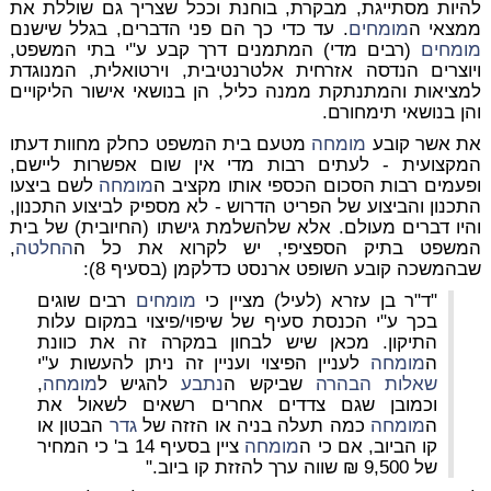
להיות מסתייגת, מבקרת, בוחנת וככל שצריך גם שוללת את
ממצאי ה
מומחים
. עד כדי כך הם פני הדברים, בגלל שישנם
מומחים
(רבים מדי) המתמנים דרך קבע ע"י בתי המשפט,
ויוצרים הנדסה אזרחית אלטרנטיבית, וירטואלית, המנוגדת
למציאות והמתנתקת ממנה כליל, הן בנושאי אישור הליקויים
והן בנושאי תימחורם.
את אשר קובע
מומחה
מטעם בית המשפט כחלק מחוות דעתו
המקצועית - לעתים רבות מדי אין שום אפשרות ליישם,
ופעמים רבות הסכום הכספי אותו מקציב ה
מומחה
לשם ביצעו
התכנון והביצוע של הפריט הדרוש - לא מספיק לביצוע התכנון,
והיו דברים מעולם. אלא שלהשלמת גישתו (החיובית) של בית
המשפט בתיק הספציפי, יש לקרוא את כל ה
החלטה
,
שבהמשכה קובע השופט ארנסט כדלקמן (בסעיף 8):
"ד"ר בן עזרא (לעיל) מציין כי
מומחים
רבים שוגים
בכך ע"י הכנסת סעיף של שיפוי/פיצוי במקום עלות
התיקון. מכאן שיש לבחון במקרה זה את כוונת
ה
מומחה
לעניין הפיצוי ועניין זה ניתן להעשות ע"י
שאלות הבהרה
שביקש ה
נתבע
להגיש ל
מומחה
,
וכמובן שגם צדדים אחרים רשאים לשאול את
ה
מומחה
כמה תעלה בניה או הזזה של
גדר
הבטון או
קו הביוב, אם כי ה
מומחה
ציין בסעיף 14 ב' כי המחיר
של 9,500 ₪ שווה ערך להזזת קו ביוב."