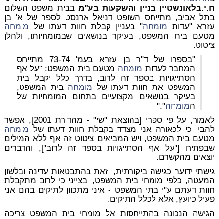
ח.י.בלאונשטיין בניין והשקעות בע"מ
בבית משפט השלום
בתל אביב, מתייחס השופט דניאל ארנסט לספר של א' בן
עזרא "עדות
מומחה
" בעניין קבלת חוות דעתו של
מומחה
מטעם בית המשפט, בעיקר בנושאים שבמומחיותו, ולהלן
ציטוט:
"בספרו של ד"ר בן עזרא בעמ' 73-74 מתייחס
המחבר לעדות
מומחה
מטעם בית המשפט: "על אף
הסתייגויות בספר זה לרוב, בדרך כלל יקבל בית
המשפט את חוות דעתו של
מומחה
בית המשפט,
בעיקר בנושאים מקצועיים בתחום המומחיות של
ה
מומחה
"."
לאמור, על פי ספרי [בהוצאת "שי" - מהדורת 2001], אפשר
להבין כי לכאורה אני מצדד בקבלת חוות דעתו של
מומחה
מטעם בית המשפט, ויש המביאים ציטוט זה אף ללא המילים
שבפתיח ["על אף הסתייגויות בספר זה לרוב"], והדברים
יוצאים מהקשרם.
גישתי ידועה כגישה ביקורתית, וזאת בהתבטאות עדינה ובלשון
המעטה, כלפי מומחי בית המשפט, ובצייני כי לרוב מתקבלת
חוות דעתם ע"י בתי המשפט - איני מתכוון לתיקים בהם אני
פעיל כיועץ, אלא לכלל התיקים.
הגישה הנכונה בהתייחסות אל מומחי בית המשפט צריכה