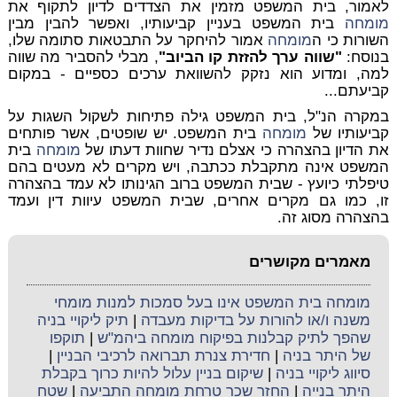
לאמור, בית המשפט מזמין את הצדדים לדיון לתקוף את
מומחה
בית המשפט בעניין קביעותיו, ואפשר להבין מבין
השורות כי ה
מומחה
אמור להיחקר על התבטאות סתומה שלו,
בנוסח:
"שווה ערך להזזת קו הביוב"
, מבלי להסביר מה שווה
למה, ומדוע הוא נזקק להשוואת ערכים כספיים - במקום
קביעתם...
במקרה הנ"ל, בית המשפט גילה פתיחות לשקול השגות על
קביעותיו של
מומחה
בית המשפט. יש שופטים, אשר פותחים
את הדיון בהצהרה כי אצלם נדיר שחוות דעתו של
מומחה
בית
המשפט אינה מתקבלת ככתבה, ויש מקרים לא מעטים בהם
טיפלתי כיועץ - שבית המשפט ברוב הגינותו לא עמד בהצהרה
זו, כמו גם מקרים אחרים, שבית המשפט עיוות דין ועמד
בהצהרה מסוג זה.
מאמרים מקושרים
מומחה בית המשפט אינו בעל סמכות למנות מומחי
משנה ו/או להורות על בדיקות מעבדה
|
תיק ליקויי בניה
שהפך לתיק קבלנות בפיקוח מומחה ביהמ"ש
|
תוקפו
של היתר בניה
|
חדירת צנרת תברואה לרכיבי הבניין
|
סיווג ליקויי בניה
|
שיקום בניין עלול להיות כרוך בקבלת
היתר בנייה
|
החזר שכר טרחת מומחה התביעה
|
שטח