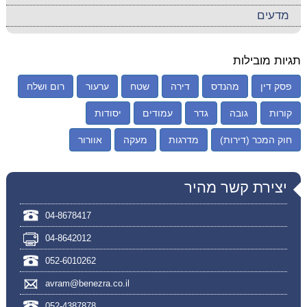
מדעים
תגיות מובילות
פסק דין
מהנדס
דירה
שטח
ערעור
רום ושלח
קורות
גובה
גדר
עמודים
יסודות
חוק המכר (דירות)
מדרגות
מעקה
אוורור
יצירת קשר מהיר
04-8678417
04-8642012
052-6010262
avram@benezra.co.il
052-4387878