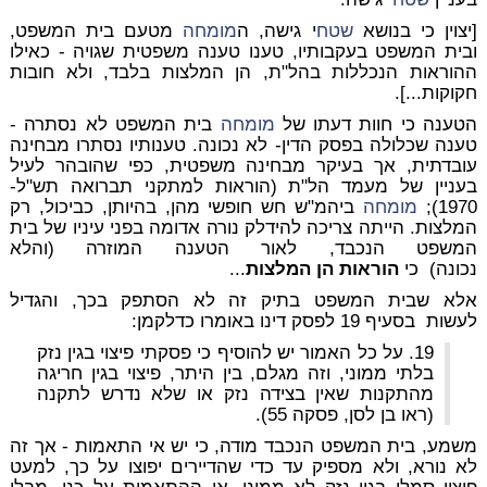
[יצוין כי בנושא
שטח
י גישה, ה
מומחה
מטעם בית המשפט,
ובית המשפט בעקבותיו, טענו טענה משפטית שגויה - כאילו
ההוראות הנכללות בהל"ת, הן המלצות בלבד, ולא חובות
חקוקות...].
הטענה כי חוות דעתו של
מומחה
בית המשפט לא נסתרה -
טענה שכלולה בפסק הדין- לא נכונה. טענותיו נסתרו מבחינה
עובדתית, אך בעיקר מבחינה משפטית, כפי שהובהר לעיל
בעניין של מעמד הל"ת (הוראות למתקני תברואה תש"ל-
1970);
מומחה
ביהמ"ש חש חופשי מהן, בהיותן, כביכול, רק
המלצות.
הייתה צריכה להידלק נורה אדומה בפני עיניו של בית
המשפט הנכבד, לאור הטענה המוזרה (והלא
נכונה)
כי
הוראות הן המלצות
...
אלא שבית המשפט בתיק זה לא הסתפק בכך, והגדיל
לעשות
בסעיף 19 לפסק דינו באומרו כדלקמן:
19. על כל האמור יש להוסיף כי פסקתי פיצוי בגין נזק
בלתי ממוני, וזה מגלם, בין היתר, פיצוי בגין חריגה
מהתקנות שאין בצידה נזק או שלא נדרש לתקנה
(ראו בן לסן, פסקה 55).
משמע, בית המשפט הנכבד מודה, כי יש אי התאמות - אך זה
לא נורא, ולא מספיק עד כדי שהדיירים יפוצו על כך, למעט