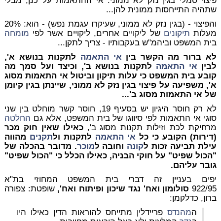
פיצוי סמלי בגין נזק לא ממוני. אי ההתאמות על כנן, מבלי
שתהיה התייחסות ממונית להן...
והפיצוי - (בגין נזק לא ממוני, שעיקרו עגמת נפש) - הוא: 20%
מעלות
תיקונים
של ליקויים אחרים, ליקויים אשר לפי
מומחה
בית המשפט וביהמ"ש בעקבותיו - צריך לתקן...
לא ברור מה הקשר בין
אי התאמה
לתקנות בנושא א',
לבין
אי התאמה
לתקנות בנושא ב', וכיצד ועל סמך מה
קובע בית המשפט כי עלות תיקון וביטול אי התאמות מסוג
א', משפיעה על פיצוי בגין נזק לא ממוני, שיינתן בגין קיומן
של אי התאמות מסוג ב'...
לא רק חוסר היגיון יש בסעיף 19, חוסר קשר מוחלט בין שני
סוגי אי התאמות לפי סיווגו של בית המשפט, אלא גם
החלטה
מרחיקת לכת וזילות תקנות מסוג ב',
כאילו שאין חוק מכר
(דירות) הקובע כי כל
אי התאמה
לתקנות ול
תקנים
מהווה
עילת תביעה זכות ל
קונה
וחובה ל
מוכר
. מדובר בהכלה של
"הכול שפיט" על חוקי הבניה, כאילו הכלל כי "הכול שפיט"
גובר עליהם.
יפים בעניין זה דברי בית המשפט המחוזי בת"א
922/95
סולומון ואח' נגד שיכון ופיתוח ואח',
שופטת: צפורה
ברון, כדלקמן:
ה
מהנדס
פריידלין מתייחס להוראות הדין כאילו היו