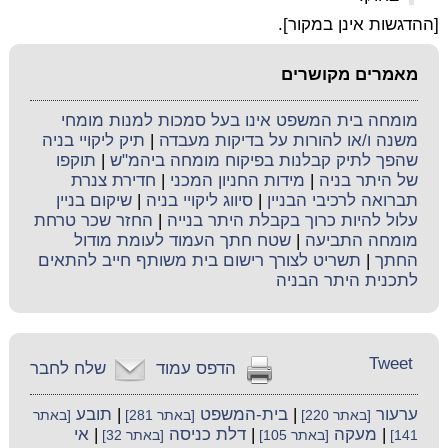
[ההדגשות אינן במקור].
מאמרים מקושרים
מומחה בית המשפט אינו בעל סמכות למנות מומחי
משנה ו/או להורות על בדיקות מעבדה
|
תיק ליקויי בניה
שהפך לתיק קבלנות בפיקוח מומחה ביהמ"ש
|
תוקפו
של היתר בניה
|
מידות החניון המכני
|
חדירת צנרת
תברואה לרכיבי הבניין
|
סיווג ליקויי בניה
|
שיקום בניין
עלול להיות כרוך בקבלת היתר בנייה
|
החזר שכר טרחת
מומחה התביעה
|
שטח חתך העמוד לעומת מודול
החתך
|
תשריט לצורך רישום בית משותף חייב להתאים
לתכנית היתר הבניה
Tweet
הדפס עמוד
שלח לחבר
ערעור
|
בית-המשפט
|
תובע
[באתר 220]
[באתר 281]
[באתר
|
מעקה
|
דלת כניסה
|
אי
141]
[באתר 105]
[באתר 32]