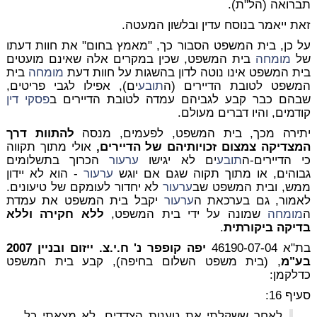
תברואה (הל"ת).
זאת ייאמר בנוסח עדין ובלשון המעטה.
על כן, בית המשפט הסבור כך, "מאמץ בחום" את חוות דעתו
של
מומחה
בית המשפט, שכין במקרים אלה שאינם מועטים
בית המשפט אינו נוטה לדון בהשגות על חוות דעת
מומחה
בית
המשפט לטובת הדיירים (ה
תובע
ים), אפילו לגבי פריטים,
שבהם כבר קבע לגביהם עמדה לטובת הדיירים ב
פסקי דין
קודמים, והיו דברים מעולם.
יתירה מכך, בית המשפט, לפעמים, מנסה
להתוות דרך
המצדיקה צמצום זכויותיהם של הדיירים,
אולי מתוך תקווה
כי הדיירים-ה
תובע
ים לא יגישו
ערעור
הכרוך בתשלומים
גבוהים, או מתוך תקוה שגם אם יוגש
ערעור
- הוא לא יידון
ממש, ובית המשפט שב
ערעור
לא יחדור לעומקם של טיעונים.
לאמור, גם בערכאת ה
ערעור
יקבל בית המשפט את עמדת
ה
מומחה
שמונה על ידי בית המשפט,
ללא חקירה וללא
בדיקה ביקורתית
.
בת"א 46190-07-04
יפה קופפר נ' ח.י.צ. ייזום ובניין 2007
בע"מ
, (בית משפט השלום בחיפה), קבע בית המשפט
כדלקמן:
סעיף 16:
לאחר ששקלתי את טענות הצדדים, לא מצאתי כל