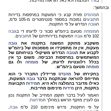
ב
גדר
המלצות ולא כאל הוראות מחייבות.
ובהמשך:
ה
מהנדס
פורת קבע כי המעקות במרפסות בדירות
ה
תובע
ים נמוכות במספר סנטימטרים מ-105 ס"מ,
ה
גובה
הנדרש על פי התקנות.
ה
מומחה
מטעם ביהמ"ש סבור כי לדעתו די ב
גובה
102 ס"מ
גובה
המעקות בדירותיהם של ה
תובע
ים.
משקבע מחוקק המשנה בתקנות את
גובה
מעקות, אין זה מתפקידו או מסמכותו של ביהמ"ש
לקבוע את ה
גובה
הנדרש משיקולי בטיחותם של
המשתמשים במרפסות הכביסה. משום כך אין
בכלל רלוונטיות לדעתו, של
מומחה
ולו גם
מומחה
מטעם ביהמ"ש.
בחקירתו של
מהנדס
פריידלין התברר כי הוא
מתייחס להוראה שבתקנות בדבר
גובה
המעקות,
כאילו מדובר בהמלצה ולא היא. ה
מידות
הקבועות
בתקנות, הינן
מידות
מינימום מחייבות.
האמור לעיל בדבר תוקפן המחייב של התקנות נכון
גם לעניין מזקף הראש במהלך ה
מדרגות
.
על פי התקנות, נדרש מינימום 210 ס"מ
גובה
,