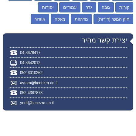
קורות
גובה
גדר
עמודים
יסודות
חוק המכר (דירות)
מדרגות
מעקה
אוורור
יצירת קשר מהיר
04-8678417
04-8642012
052-6010262
avram@benezra.co.il
052-4387878
yoel@benezra.co.il