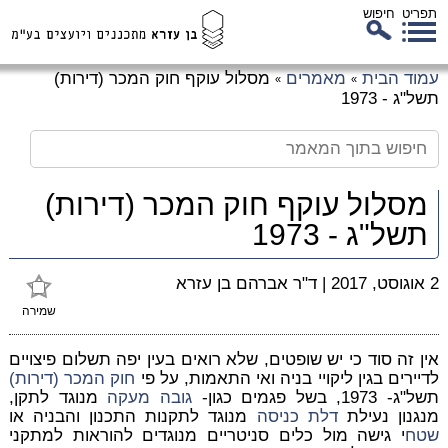
תפריט
חיפוש
לג
עמוד הבית
מאמרים
מסלול עוקף חוק המכר (דירות)
»
»
כן
תשל"ג - 1973
זי
מסלול עוקף חוק המכר (דירות)
תשל"ג - 1973
2 אוגוסט, 2017
|
ד"ר אברהם בן עזרא
שמירה
אין זה סוד כי יש שופטים, שלא רואים בעין יפה תשלום פיצויים
לדיירים בגין ליקויי בניה ואי התאמות, על פי
חוק המכר (דירות)
תשל"ג- 1973, בשל פגמים כגון-
גובה
מעקה
מנוגד לתקן,
מנגנון נעילת
דלת כניסה
מנוגד לתקנות התכנון והבניה או
שטח
י גישה מול כלים סניטריים מנוגדים להוראות למתקני