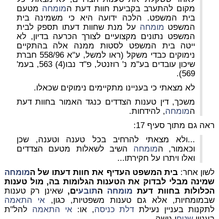
מקום להתערב בקביעת חוות דעת ה
מומחה
מטעם
בית המשפט. הלכה ידועה היא כי משמינה בית
המשפט
מומחה
על מנת שחוות דעתו תספק לבית
המשפט נתונים מקצועיים לצורך הכרעה בדיון, לא
ייטה בית המשפט לסטות ממנה אלה בהתקיים
נימוקים כבדי משקל (ראו למשל, ע"א 558/96 חברת
שיכון עובדים בע"מ נ' רוזנטל, פ"ד נבו(4) 563, בעמ'
569).
לא מצאתי כי בעניינו מתקיימים נימוקים שכאלו.
משכך, דין טענות הצדדים כנגד האמור בחוות דעת
ה
מומחה
, להידחות.
ראה גם מתוך סעיף 17:
...ולא מצאתי להרחיב בכל טענה וטענה, שכן
וכאמור, ה
מומחה
השיב לשאלות מטעם הצדדים
ואלו ויתרו על חקירתו...
לשון אחר:
בית המשפט העדיף את חוות דעתו של ה
מומחה
שמינה מבלי לבדוק את הטענות הגלומות בה, מול טענות
הכלולות בחוות דעת
מומחה
ה
תובע
ים,
שאינן רק טענות
שבמומחיות, אלא גם טענות משפטיות, כגון,
אי התאמה
לתקנות בעניין נעילת
דלת כניסה
, או:
אי התאמה
להל"ת
בעניין
שטח
י גישה.