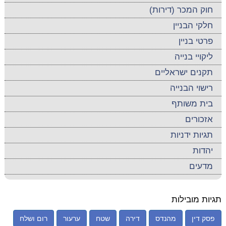
חוק המכר (דירות)
חלקי הבניין
פרטי בניין
ליקויי בנייה
תקנים ישראליים
רישוי הבנייה
בית משותף
אזכורים
תגיות ידניות
יהדות
מדעים
תגיות מובילות
פסק דין
מהנדס
דירה
שטח
ערעור
רום ושלח