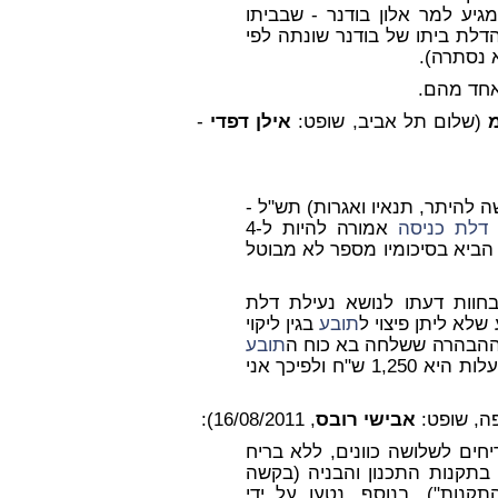
גיע למר אלון בודנר - שבביתו
דלת ביתו של בודנר שונתה לפי
א נסתרה).
מ
(שלום תל אביב, שופט:
אילן דפדי
-
הבניה (בקשה להיתר, תנאיו ואגרות) תש"ל -
דלת כניסה
אמורה להיות ל-4
ביא בסיכומיו מספר לא מבוטל
ות דעתו לנושא נעילת דלת
תובע
בגין ליקוי
ההבהרה ששלחה בא כוח ה
תובע
כי העלות היא 1,250 ש"ח ולפיכך אני
ה, שופט:
אבישי רובס
, 16/08/2011):
יחים לשלושה כוונים, ללא בריח
תוספת השניה בתקנות התכנון והבניה (בקשה
ות), תש"ל - 1970 (להלן "התקנות"). בנוסף, נטען על ידי