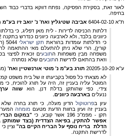
לאור זאת, בסקירת הפסיקה, נפתח דווקא בדברי כבוד ה
בחיפה.
ת"א 6404-02-10
אביבה שטיגליץ ואח' נ' יואב זיו בע"מ
(
דלתות הכניסה לדירות - לית מאן דפליג, כי בדלת
כי הדלתות עומדות בהוראת
תקן ישראלי
קורין), הרי שלא ניתן להתעלם מאי ההתאמה לתקנ
משפחה מבין משפחות ה
תובע
וזאת בהתאם לדרישת ה
תובע
ים שלא נסתרה
ע"א 20205-10-20
תורג בע"מ נ' מוטי אורנשטיין ואח'
(מח
לא מצאתי כל פסול בקביעתו זו של בית משפט קמ
צידי, כפי שהותקן בדלת דנן, הוא
שווה ער
ננעלים
בארבעה כיוונים.
עיון ב
פרוטוקול
הדיון מעלה, כי תורג בחרה שלא
בעניין זה ועיון בחוות הדעת מטעם
מומחה
המערער
תקן - מפמ"כ 196 אשר קובע, כי
"במקום הברי
אפשר להתקין, בפיאה הצדדית (בצד שמותקן ב
הדלת
בריח נוסף על הבריח הקיים בה"
וציין כי
לדרישת התקנה.