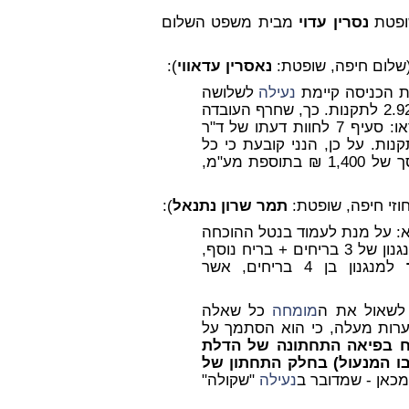
שופטת
נסרין עדוי
מבית משפט השלום
שלום חיפה, שופטת:
נאסרין עדאווי
):
ות הכניסה קיימת
נעילה
לשלושה
כיוונים בלבד, ולא לארבעה כיוונים כנדרש בתקנה 2.92 לתקנות. כך, שחרף העובדה
5044 (ראו: סעיף 7 לחוות דעתו של ד"ר
ות. על כן, הנני קובעת כי כל
ים זכאית לפיצוי בסך של 1,400 ₪ בתוספת מע"מ,
וזי חיפה, שופטת:
תמר שרון נתנאל
):
א: על מנת לעמוד בנטל ההוכחה
המוטל עליה בעניין זה, היה על תורג להוכיח, כי מנגנון של 3 בריחים + בריח נוסף,
ך
למנגנון בן 4 בריחים, אשר
 לשאול את ה
מומחה
כל שאלה
ות מעלה, כי הוא הסתמך על
ח בפיאה התחתונה של הדלת
ו המנעול)
בחלק התחתון של
 מכאן - שמדובר ב
נעילה
"שקולה"