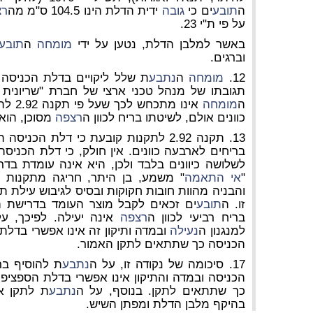
ה
תובע
ים כי
גובה
ידית הדלת הינו 104.5 ס"מ מה
רצ
על פי ת"י 23.
באשר למלבן הדלת, נטען על ידי
מומחה
ה
תובע
וברגים.
12.
מומחה
ה
נתבע
ת שלל ליקויים בדלת הכניסה
תגובתו של מנהל טכני ארצי של חברת "שריונית
ה
מומחה
אינו מ
כוונים אולם, לשיטתו בריח לכוון ה
רצפה
מסוכן, הוא
13. תקנה 2.92 לתקנות קובעת כי דלת הכ
בריחים לארבעה כוונים. אין חולק, כי דלת הכניסה
לשלושה כיוונים בלבד ולכן, היא אינה עומדת בד
"
אי התאמה
" משמע, בן היתר, חריגה מתקנות ה
והבניה מהוות חובות חקוקות ובסיס לגיבוש עילת ת
זו. ה
תובע
ים זכאים לקבל מוצר העומד בדרישת ה
בריח רביעי לכוון ה
רצפה
אינה יעילה. לפיכך, ע
למנגנון ה
נעילה
ובמדה ותיקון זה אינו אפשרי בדל
הכניסה כך שתתאים לתקן האמור.
17. סיכומה של נקודה זו, על ה
נתבע
ת להוסיף ברי
הכניסה ובמדה והתיקון אינו אפשרי בדלת הספציפ
כך שתתאים לתקן. בנוסף, על ה
נתבע
ת לתקן את
בהיקף מלבן הדלת ומפתן השיש.