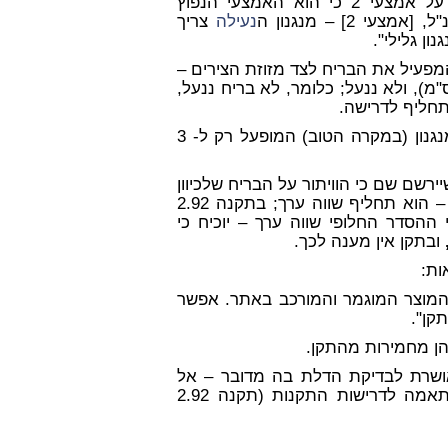
, וההתמקדות היא על אמצעי 2 כי הוא האמצעי הנפוץ
2] – מנגנון ה
נעילה
צריך
המפעיל את הבריח לצד מזוזת הצירים –
ין עוקץ (בליטה קבועה), בדרך כלל קצר מהדרוש (2 ס"מ), ולא ננעל; כלומר, לא בריח ננעל,
חליף לדרישה.
וכך נוצר מנגנון (במקרה הטוב) המופעל רק ל- 3
יירשם שם כי הוויתור על הבריח שלכיוון
– תוך התקנת בריח חלופי צדדי בתחתית המזוזה – הוא תחליף שווה ערך; בתקנה 2.92
הסדר החלופי שווה ערך – יוכיח כי
ובתקן אין מענה לכך.
ות:
ל המוצר המוגמר והמורכב באתר. אפשר
קן".
הן מחמירות מהתקן.
אושרת לבדיקת הדלת בה מדובר – אל
האתר בו מורכבת הדלת, וקביעה של המעבדה כי יש התאמה לדרישות התקנות (תקנה 2.92