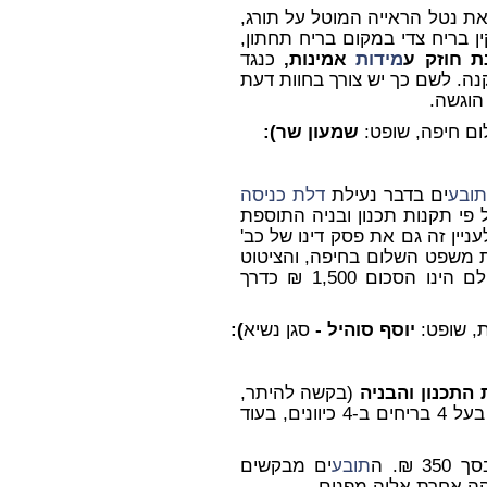
את נטל הראייה המוטל על תורג,
על פי מפמ"כ 196 ניתן להתקין בריח צדי במקום בריח תחתון,
ת חוזק ע
מידות
אמינות,
כנגד
ה. לשם כך יש צורך בחוות דעת
הוגשה.
ם חיפה, שופט:
שמעון שר):
תובע
ים בדבר נעילת
דלת כניסה
 מהסיבה שעל פי תקנות תכנון ובניה התוספת
, ולעניין זה גם את פסק דינו של כב'
רהם נ' סעמר בית משפט השלום בחיפה, והציטוט
אשר מופיע בתשובה לסיכומים. הסכום אשר ישולם הינו הסכום 1,500 ₪ כדרך
, שופט:
יוסף סוהיל -
סגן נשיא
):
 התכנון והבניה
(בקשה להיתר,
תנאיו ואגרות) קובעת, כי יש להתקין מנעול בטחון בעל 4 בריחים ב-4 כיוונים, בעוד
₪. ה
תובע
ים מבקשים