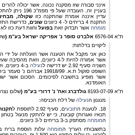
אינני סבורה שזו מסקנה נכונה, אשר יכולה להרים 
בעניין זה. העובדה ש
עדיין איננה אומרת שהתקנה כזו
שקולה, מבחינ
התקנת 4 בריחים
ל- 4 כיוונים
שונים,
כדרישת התקנ
מומחה
אשר תבדוק זאת
בפועל
וחוות דעת כזו לא 
ת"א 6576-04
אלברט סופר נ' אפריקה ישראל בע"מ
(
שלו
ליקויים בדלתות:
כאן אני מקבל את הטענה אשר הועלתה על ידי ה
אשר אמורה להיות ל-4 כיוונים, וזאת
השניה סעיף 2.92 יש דרישה ל
נעילה
ב-4 כיוונים
השופט סוקול ת.א. 19918/99 אב
האומדנא.
ת"א 8193-07-09
גולדברג ואח' נ' דרורי בע"מ
(
שלום נצרת
מנגנון ה
נעילה
של דלת הכניסה:
18. לטענת ה
תובע
ים, סעיף 2.92 לתוספת ל
תקנות
ה
מומחה
מסתפק ב-3 בריחים ל-3 כיוונים.
בתשובותיו העריך ה
מומחה
עלות הוספת בריח בסך 350 
לקבוע, כי עלות התיקון היא 1,500 ₪, בעקבות פסיקה אחרת אליה מפנים.