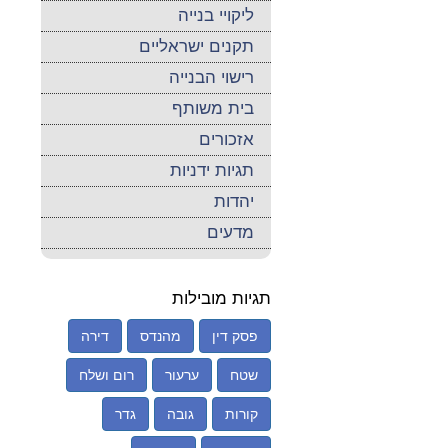
ליקויי בנייה
תקנים ישראליים
רישוי הבנייה
בית משותף
אזכורים
תגיות ידניות
יהדות
מדעים
תגיות מובילות
פסק דין
מהנדס
דירה
שטח
ערעור
רום ושלח
קורות
גובה
גדר