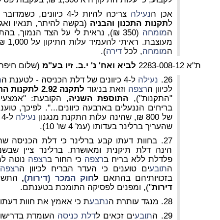
אכן ה
נעילה
צריכה להיות ל-4 כיוונים, כשמדובר ב
ל
תקנות התכנון והבניה
(בקשה להיתר, תנאיו ואגר
ה
מומחה
(350 ₪), נראית לי על הצד הנמוך, בהתחשב בכך שמדובר ב
ה
מומחה
, לכל
דירה
).
ת"א 2283-008-12
לביא ואח' נ' י.ב. זיו בע"מ
(שלום חיפה
26.
נעילה
ל-4 כיוונים של דלת הכניסה - לטענת ה
ת
לכיוון ה
רצפה
וזאת בניגוד
לתקנה 2.92 לתקנות התכנון והבניה
"התקנות"),
התוספת השניה
בריחים הננעלים בארבעה כיוונים...". לפיכך, טוע
של 800 ₪, שהינה עלות התקנת מנגנון
נעילה
ל-4 כיוונים, לרבות לכיוון ה
שהעריך ברלינר בעדותו (עמ' 4 שו' 10).
27. בחוות דעתו קבע ברלינר כי דלת הכניסה שהותקנה ללא בריח לכיוון ה
הינה דלת תיקנית ומאושרת. ברלינר ציין שבשנ
פלדלת ללא בריח ב
רצפה
כי החור ב
רצפה
נוטה לה
ה
תובע
ים טוענים כי העדר הבריח לכיוון ה
רצפה
,
בזכויותיהם בהתאם
ל
חוק המכר (דירות)
,
התשל"ג - 73
דירות
"), ומפנים לפסיקה התומכת בטענתם.
28. מנגד עותרת ה
נתבע
ת כי אאמץ את חוות דעתו 
29. ה
תובע
ים זכאים ל
דלת כניסה
העומדת בדרישות