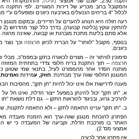
תקנה 2.92, ישנם שני אמצעי
נעילה
והמקובל ברוב מכריע של דירות המגורים. לפי התקנה הנ"ל, [אמצעי 
לכלול "4 בריחים הננעלים בארבעה כיוונים ומופעלים ע"י מנגנון גלילי".
רעה חולה היא הנוהג להערים על הדיירים, ובמקום מנגנון 
להתק
אלא סתם בליטת מתכת מוברגת או קבועה, שאינה מהווה ת
בנוסף, מקובל "לוותר" על הבריח לכיוון ה
רצפה
כיוונים.
סימוכין לוויתור זה – מצויים לכאורה בתקן ובמפמ"כ, מבלי ש
ה
רצפה
מותנה הסדר אחר מהמפורט לעיל, בתנאי שמי שטוען כי ה
המנגנון החלופי שווה ערך מבחינת:
חוזק, ע
מידות
ואמינות,
מענה לדרישות אלו אינו יכול להיות "תן תקן", מהסיבות הבא
א. "תו תקן" יכול להינתן במפעל ייצור הדלת, ואינו חל ע
להרכיב גרוע, ובניגוד להוראות התקן – גם דלת נושאת "תו ת
ב. "תו תקן" עניינו התאמה לתקן – ולא התאמה לתקנות, ש
הפתרון להוכחת מנגנון שווה-ערך הוא הזמנת מעבדה מ
אמצעי מס' 2).
אין פתרון אחר לבעיה.