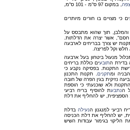
פה
, במקום 97 ס"מ - 101 ס"מ,
ים כי מצויים בו חורים מיותרים
 והמלבן, תוך שהוא מתבסס על
 חסם", אשר יצרה את הדלתות.
תכחש לכך שעל פי תקנה 2.92 לתקנות יש צורך בבריחים לארבעה
 חלש וקל לפריצה.
ניסה תכלול מנעול ביטחון בעל ארבעה
 בדירת ה
תובע
ים כוללת בריחים
רישת התקנות. בפסיקה נקבע כי
בניה ומ
תקנים
. תקנות התכנון
ביעה נזיקית בגין הפרה של חובה
תקנות ולא שוכנעתי כי הוספת
ל ה
נתבע
ת להוסיף בריח רביעי
ת הספציפית, יש להחליף את דלת
ח רביעי למנגנון ה
נעילה
בדלת
ית, יש להחליף את דלת הכניסה
 הליקוי בגימור עבודות השיש