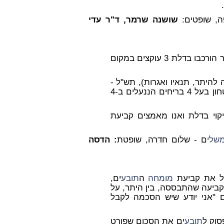
ה, שופטים:
שושנה שרמר, ד"ר עדי
בימ"ש קמא קבע כי אין ליקוי בדלת הכניסה - כאשר הורכבו בדלת 3 עוקצים במקום
קשה להיתר, תנאיו ואגרות), תש"ל -
לבית נדרש "מנעול בטחון בעל 4 בריחים הננעלים ב-4
יקוי בדלת ואנו מאמצים קביעת
שלי
ם - שלום חדרה, שופטת
: הדסה
 את קביעת
מומחה
ה
תובע
ים,
קביעה שהתבססה, בין היתר, על
 שו' 6-10) לפיהם "אני יודע שיש הסכמה לקבל
סוק ל
תובע
ים את הסכום שפורט