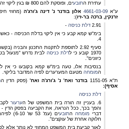
עתירת ה
תובע
ים, ופוסקת להם 800 ₪ בגין ליקוי זה.
ע"א
4661-03-09
אלון בודנר נ' דינה ג'ורג'ה
(מחוזי חיפ
זרנקין, ברכה בר-זיו
):
2.91
דלת כניסה
-
4.
סעיף 2.92 לתוספת לתקנות התכנון והבניה (ב
1970 קובע כי ל
דלת כניסה
כיוונים".
בנסיבות אלו, טעה בימ"ש קמא בקובעו כי אין ל
ה
מומחה
מטעם המערערים לפיה המדובר בליקוי.
ת"א 1151-05
בודנר ואח' נ' ג'ורג'ה ואח'
(פסק הדין ה
מ
אסיף):
דלת כניסה
6. בעניין זה הורה בית המשפט של ה
ערעור
לקבל
והפך בכך, ככל הנראה, את הקביעה בפסק הדין - 
דברי
מומחה
ה
תובע
ים (עמ' 53
חלוקה אחרת של עוקצים".
לאור קביעת בית המשפט המחוזי לא נותר אלא לפ