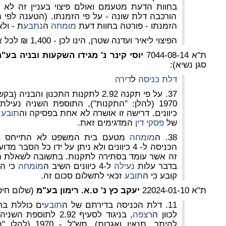
בחוות הדעת מטעמם ואולם פיצוי בעניין זה לא מ
הורכבה דלת שונה - על פי הזמנתו. (הטענה לפי ה
הזמנתו - פורטה בחוות דעת
מומחה
ה
נתבע
ת - ול
הפיצוי ליאיר ועדנה שטרן, הינו לכן - 1,400 ₪ לכל אחד מהם.
ת"א 7044-08-14
יוסי קינר נ' מגידו השקעות ובניה בע"
סגן נשיא):
דלת כניסה
ל
דירה
37. על פי תקנה 2.92 לתקנות התכנון ו
1970 (להלן: "התקנות"), התוספת השניה נעילת
כיוונים. דרישה זו אושרה לא אחת בפסיקה וה
תובע
ה
של
פסקי דין
המדגימים זאת.
38. ה
מומחה
מטעם בית המשפט לא התייחס בחו
הכניסה ל- 4 כיוונים ולא ניתן על ידו כל הסבר מדוע שלא ליתן פיצוי ל
זה אשר עומד בסתירה לתקנות. בתשובה לשאלת 
בדבר עלות
נעילה
ל-4 כיוונים השיב ה
מומחה
קובע כי ה
תובע
זכאי לתשלום סכום זה.
ת"א 22024-01-10
יעקב כץ נ' ט.א. רימון בע"מ
(שלום חיפ
11. דלת הכניסה בדירתם של ה
תובע
ים כוללת בר
לכוון ה
רצפה
, בניגוד לסעיף 2.92 ל
להיתר, תנאיו ואגר