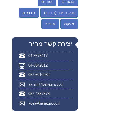
עמודים
יסודות
חוק המכר (דירות)
מדרגות
מעקה
אוורור
יצירת קשר מהיר
04-8678417
04-8642012
052-6010262
avram@benezra.co.il
052-4387878
yoel@benezra.co.il