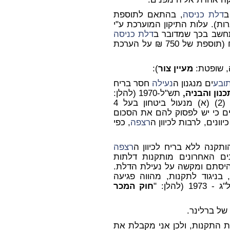
דלת כניסה
, בהתאם לתוספת
ות). עלות התיקון המוערכת ע"י
דלת כניסה
מעוצבת. ראיתי להעמיד עלות התיקון על 1,000 ₪ (תוספת של 750 ₪ על הערכת
, שופטת:
מעיין צור
):
ובע
ים מנגנון ה
נעילה
חסר בריח
,
תש"ל-1970 (להלן:
, הקובעת: "אמצעי (2) (א) מנעול ביטחון בעל 4
נים כי יש לפסוק להם את הסכום
רצפה
, כפי
רצפה
ים האחרונים מותקנות דלתות
יסתם ומקשה על נעילת הדלת.
 בניגוד לתקנות, מהווה פגיעה
19 (להלן: "
חוק המכר
של ברלינר.
 התקנות, ולכן אני מקבלת את