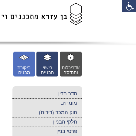
לג
כן
זי
אדריכלות
רישוי
ביקורת
והנדסה
הבנייה
מבנים
סדר הדין
מומחים
חוק המכר (דירות)
חלקי הבניין
פרטי בניין