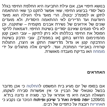
בנושא חיפויי אבן, אם עילת התביעה היא החלפת החיפוי בגלל
כשל יסודי בביצוע החיפוי, שאי אפשר לתקנו כך שאי ההתאמה
לתקן או למפמ"כ יבוטלו, הרי מועד גילוי העילה הוא מועד
היוודעות ועד הדיירים לאי ההתאמה היסודית, ולא מועדים
שונים של אירועים של נשירת אבנים מקומית – שתוקנה, וכן
לא גילוי פגמים שאינם יסודיים בשיטת החיפוי. דוגמאות לליקוי
הפוסל את החיפוי בכללותו ולא ניתן לתיקון – עובי האבן קטן
מהמינימום הדרוש בתקן [או במפמ"כ], עובי הדבק בשיטת
ההדבקה קטן או גדול מדרישות התקן או היצרן, התגלות
קורוזיה באביזרי המתכת, ועוד. ליקויים אלה מתגלים על ידי
מומחה
ו/או בדיקת מעבדה מאושרת.
האחראים
אם בסופו של יום מגיע בית המשפט ל
החלטה
כי אכן מדובר
בכשל טוטאלי של הבניין וכי אין אפשרות סבירה לשקמו,
השאלה הבאה היא מי אחראי על כך. סוגיה זו נדונה בת"א
1209/01
יופה סופיה ואח' נ' שיכון ופיתוח
הנזכר ובו נקבע כי
ה
אחריות
רובצת על כתפיים של רבים.