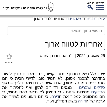
תפריט
חיפוש
לג
עמוד הבית
מאמרים
אחריות לטווח ארוך
»
»
כן
זי
אחריות לטווח ארוך
26 אוגוסט, 2022
|
ד"ר אברהם בן עזרא
שמירה
יש ובגלל כשל בתכנון קונסטרוקציות, בניין מגורים הופך להיות
בהדרגה למבנה מסוכן. לא תמיד מובן לדיירי הבית כי הם
מתגוררים במבנה מסוכן, וגם כאשר ישנם סימנים לכך – כגון:
סדקים
ו
שברים
– מנסים הדיירים לתקן ואף להסתיר את
ה
סדקים
מסיבות שונות - כי הסיכון לא נראה להם ממשי, כי
הם מתכוונים למכור את ה
דירה
, כי הם מעוניינים לשמר את
ערכה של ה
דירה
בשוק הנדל"ן, ועוד.