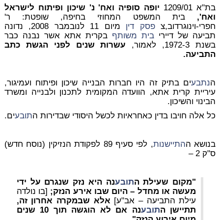
בת"א 1209/01
יופה סופיה ואח' נ' שיכון ופיתוח לישראל
ואח',
בית המשפט המחוזי בחיפה, שופטת: ר'
חפרי-וינוגרדוב,צ
פסק דין
מיום 11 לנובמבר 2008, נדונה
תביעה של דיירי
בית משותף
בקרית אתא אשר נבנה כבר
בשנת 1972-3, לאמור,
עשרות שנים לפני הגשת כתב
התביעה.
ה
נתבע
ים בתיק זה היו חברות הבנייה שיכון ופיתוח ועמיגור,
עיריית קרית אתא, הוועדה המקומית לתכנון ולבנייה ומשרד
הבינוי והשיכון.
כל אלה חויבו בדין כאחראיות לכשל היסודי שבדירות ה
תובע
ים.
בנושא ה
התיישנות
, לפי סעיף 89 לפקודת הנזיקין (נוסח חדש)
ס"ק 2 –
"מקום שעילת ה
תובע
נה היא נזק שנגרם על ידי
מעשה או מחדל – היום שבו אירע הנזק;
[בו נולדה
עילת התביעה – אב"ע]
אלא שבמקרה אחרון זה,
תתיישן ה
תובע
נה אם לא הוגשה תוך 10 שנים
מיום אירוע הנזק".