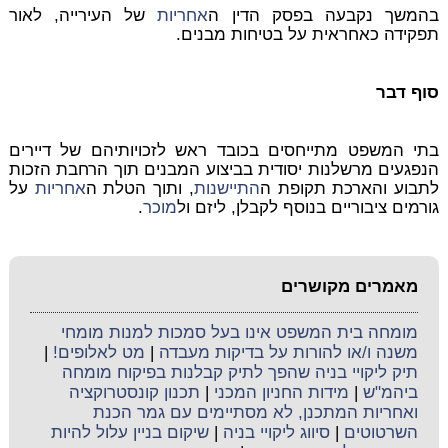
בהמשך נקבעה בפסק הדין ה
אחריות
של העירייה, לאור
תפקידה כאחראית על בטיחות מבנים.
סוף דבר
בתי המשפט מתייחסים בכובד ראש לזכויותיהם של דיירים
הנפגעים מרשלנות יסודית בביצוע המבנים תוך הרחבת הזכות
לתבוע והארכת תקופת ה
התיישנות
, ותוך הטלת ה
אחריות
על
גורמים ציבוריים בנוסף לקבלן, ליזם ול
מוכר
.
מאמרים מקושרים
מומחה בית המשפט אינו בעל סמכות למנות מומחי
משנה ו/או להורות על בדיקות מעבדה
|
מט לאלופים!
|
תיק ליקויי בניה שהפך לתיק קבלנות בפיקוח מומחה
ביהמ"ש
|
מידות החניון המכני
|
תכנון קונסטרוקציה
ואחריות המתכנן, לא מסתיימים עם גמר הכנת
השרטוטים
|
סיווג ליקויי בניה
|
שיקום בניין עלול להיות