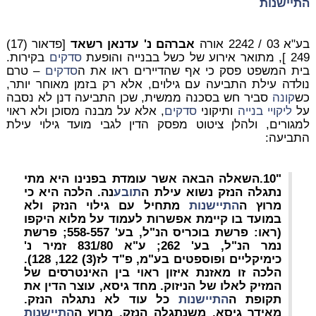
התיישנות
בע"א 03 / 2242 אורה
אברהם נ' עדנאן רשאד
[פדאור (17)
249 ], מתואר אירוע של כשל בבנייה והופעת
סדקים
בקירות.
בית המשפט פסק כי אף שהדיירים ראו את ה
סדקים
– טרם
נולדה עילת התביעה עם גילוים, אלא רק בזמן מאוחר יותר,
כש
קונה
סביר חש בסכנה ממשית, שכן התביעה דנן לא נסבה
על
ליקויי בנייה
ותיקוני
סדקים
, אלא על מבנה מסוכן ולא ראוי
למגורים, ולהלן ציטוט מפסק הדין לגבי מועד גילוי עילת
התביעה:
"10.השאלה הבאה אשר עומדת בפנינו היא מתי
נתגלה הנזק נשוא עילת ה
תובע
נה. הלכה היא כי
מרוץ ה
התיישנות
מתחיל עם גילוי הנזק ולא
במועד בו קיימת אפשרות לעמוד על מלוא היקפו
(ראו: פרשת בוכריס הנ"ל, בע' 558-557; פרשת
נמר הנ"ל, בע' 262; ע"א 831/80 זמיר נ'
כימיקליים ופוספטים בע"מ, פ"ד לז(3) 122, 128).
הלכה זו מאזנת איזון ראוי בין האינטרסים של
המזיק לאלו של הניזוק. מחד גיסא, עוצר הדין את
תקופת ה
התיישנות
כל עוד לא נתגלה הנזק.
מאידך גיסא, משנתגלה הנזק, מרוץ ה
התיישנות