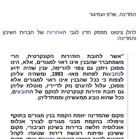
המדינה, שו"פ ועמיגור
להלן ציטוט מפסק הדין לגבי ה
אחריות
של חברות השיכון
והמדינה:
"אשר לחובת הזהירות הקונקרטית, הרי
משמתברר שהבנין אינו ראוי למגורים, אלא, הינו
מסוכן ויתכן גם צפוי להריסה, ענין שהיה ידוע
ל
נתבע
ות לפחות מאז- 1993, ומשהיה עליהן
לצפות כי ככל שהבנין אינו ראוי למגורים אלא
מסוכן, עלול להיגרם נזק לדייריו, מוטלת עליהן
גם חובת זהירות קונקרטית לנזקם של ה
תובע
ים,
ככל שהוא נובע ממעשיהן וממחדליהן.
מקום שהמדינה יוזמת הקמת בנין מגורים בתוקף
טיפולה בהקמת מבני מגורים לצורך אכלוס
אוכלוסיה חלשה בדירות בשיכון הציבורי, מקום
ששיכון ופיתוח רוכשת דירות שנועדו לקהל