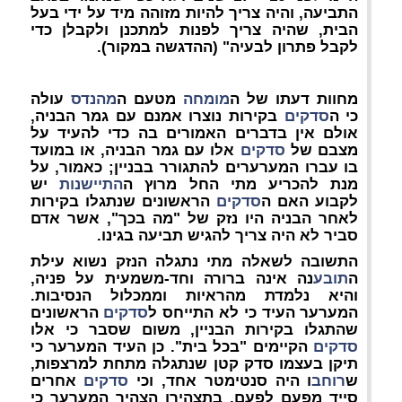
התביעה, והיה צריך להיות מזוהה מיד על ידי בעל
הבית, שהיה צריך לפנות למתכנן ולקבלן כדי
לקבל פתרון לבעיה" (ההדגשה במקור).
מחוות דעתו של ה
מומחה
מטעם ה
מהנדס
עולה
כי ה
סדקים
בקירות נוצרו אמנם עם גמר הבניה,
אולם אין בדברים האמורים בה כדי להעיד על
מצבם של
סדקים
אלו עם גמר הבניה, או במועד
בו עברו המערערים להתגורר בבניין; כאמור, על
מנת להכריע מתי החל מרוץ ה
התיישנות
יש
לקבוע האם ה
סדקים
הראשונים שנתגלו בקירות
לאחר הבניה היו נזק של "מה בכך", אשר אדם
סביר לא היה צריך להגיש תביעה בגינו.
התשובה לשאלה מתי נתגלה הנזק נשוא עילת
ה
תובע
נה אינה ברורה וחד-משמעית על פניה,
והיא נלמדת מהראיות וממכלול הנסיבות.
המערער העיד כי לא התייחס ל
סדקים
הראשונים
שהתגלו בקירות הבניין, משום שסבר כי אלו
סדקים
הקיימים "בכל בית". כן העיד המערער כי
תיקן בעצמו סדק קטן שנתגלה מתחת למרצפות,
ש
רוחב
ו היה סנטימטר אחד, וכי
סדקים
אחרים
סייד מפעם לפעם. בתצהירו הצהיר המערער כי