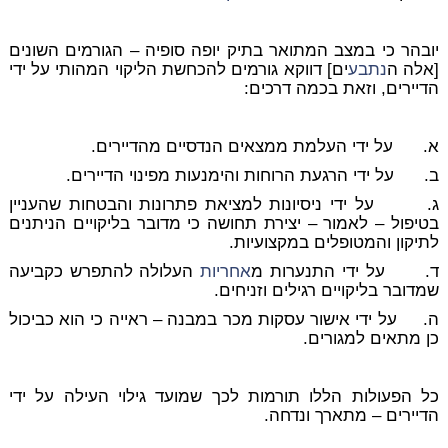
יובהר כי במצב המתואר בתיק יופה סופיה – הגורמים השונים
[אלה ה
נתבע
ים] דווקא גורמים להכחשת הליקוי המהותי על ידי
הדיירים, וזאת בכמה דרכים:
א. על ידי העלמת ממצאים הנדסיים מהדיירים.
ב. על ידי הרגעת הרוחות והימנעות מפינוי הדיירים.
ג. על ידי ניסיונות למציאת פתרונות והבטחות שהעניין
בטיפול – לאמור – יצירת תחושה כי מדובר בליקויים הניתנים
לתיקון והמטופלים במקצועיות.
ד. על ידי התנערות מ
אחריות
העלולה להתפרש כקביעה
שמדובר בליקויים רגילים וזניחים.
ה. על ידי אישור עסקות מכר במבנה – ראייה כי הוא כביכול
כן מתאים למגורים.
כל הפעולות הללו תורמות לכך שמועד גילוי העילה על ידי
הדיירים – מתארך ונדחה.