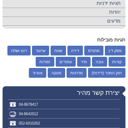
תגיות ידניות
יהדות
מדעים
תגיות מובילות
פסק דין
מהנדס
דירה
שטח
ערעור
רום ושלח
קורות
גובה
גדר
עמודים
יסודות
חוק המכר (דירות)
מדרגות
מעקה
אוורור
יצירת קשר מהיר
04-8678417
04-8642012
052-6010262