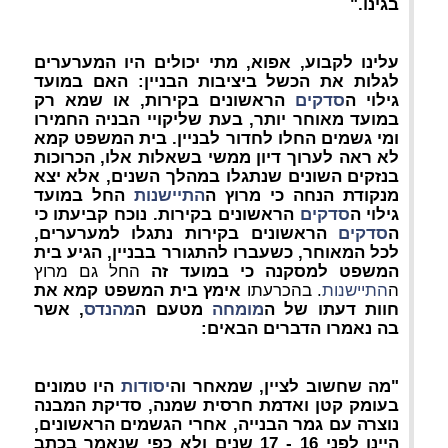
בגינו."
עלינו לקבוע, אפוא, מתי יכולים היו המערערים
לגלות את הכשל ביציבות הבניין: האם במועד
גילוי ה
סדקים
הראשונים בקירות, או שמא רק
במועד מאוחר יותר, בעת שליקויי הבניה החמירו
ומי גשמים החלו לחדור לבניין. בית המשפט קמא
לא ראה לערוך דיון ממשי בשאלות אלו, הכרוכות
בנזקים השונים שנתגלו במהלך השנים, אלא יצא
מנקודת הנחה כי מרוץ ה
התיישנות
החל במועד
גילוי ה
סדקים
הראשונים בקירות. נוכח קביעתו כי
ה
סדקים
הראשונים בקירות נתגלו למערערים,
לכל המאוחר, כשעברו להתגורר בבניין, הגיע בית
המשפט למסקנה כי במועד זה
החל גם מרוץ
ה
התיישנות
. בהכרעתו
אימץ בית המשפט קמא את
חוות דעתו של ה
מומחה
מטעם ה
מהנדס
, אשר
בה נאמרו הדברים הבאים:
"מה שחשוב לציין, שמאחר וה
יסודות
היו טמונים
בעומק קטן ואדמת חרסית שמנה, סדיקת המבנה
נוצרה עם גמר הבנייה, אחרי הגשמים הראשונים,
היינו לפני 16 - 17 שנים ולא כפי שנאמר בכתב