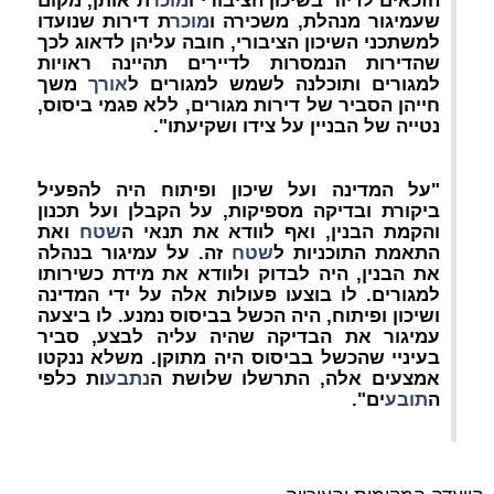
הזכאים לדיור בשיכון הציבורי ו
מוכר
ת אותן, מקום
שעמיגור מנהלת, משכירה ו
מוכר
ת דירות שנועדו
למשתכני השיכון הציבורי, חובה עליהן לדאוג לכך
שהדירות הנמסרות לדיירים תהיינה ראויות
למגורים ותוכלנה לשמש למגורים ל
אורך
משך
חייהן הסביר של דירות מגורים, ללא פגמי ביסוס,
נטייה של הבניין על צידו ושקיעתו".
"על המדינה ועל שיכון ופיתוח היה להפעיל
ביקורת ובדיקה מספיקות, על הקבלן ועל תכנון
והקמת הבנין, ואף לוודא את תנאי ה
שטח
ואת
התאמת התוכניות ל
שטח
זה. על עמיגור בנהלה
את הבנין, היה לבדוק ולוודא את מידת כשירותו
למגורים. לו בוצעו פעולות אלה על ידי המדינה
ושיכון ופיתוח, היה הכשל בביסוס נמנע. לו ביצעה
עמיגור את הבדיקה שהיה עליה לבצע, סביר
בעיניי שהכשל בביסוס היה מתוקן. משלא ננקטו
אמצעים אלה, התרשלו שלושת ה
נתבע
ות כלפי
ה
תובע
ים".