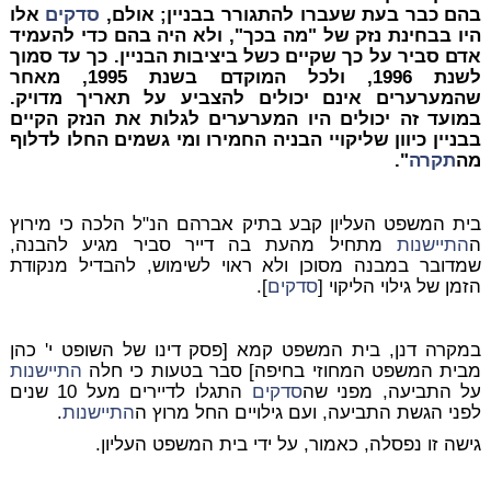
בהם כבר בעת שעברו להתגורר בבניין; אולם,
סדקים
אלו
היו בבחינת נזק של "מה בכך", ולא היה בהם כדי להעמיד
אדם סביר על כך שקיים כשל ביציבות הבניין. כך עד סמוך
לשנת 1996, ולכל המוקדם בשנת 1995, מאחר
שהמערערים אינם יכולים להצביע על תאריך מדויק.
במועד זה יכולים היו המערערים לגלות את הנזק הקיים
בבניין כיוון שליקויי הבניה החמירו ומי גשמים החלו לדלוף
מה
תקרה
".
בית המשפט העליון קבע בתיק אברהם הנ"ל הלכה כי מירוץ
ה
התיישנות
מתחיל מהעת בה דייר סביר מגיע להבנה,
שמדובר במבנה מסוכן ולא ראוי לשימוש, להבדיל מנקודת
הזמן של גילוי הליקוי [
סדקים
].
במקרה דנן, בית המשפט קמא [פסק דינו של השופט י' כהן
מבית המשפט המחוזי בחיפה] סבר בטעות כי חלה
התיישנות
על התביעה, מפני שה
סדקים
התגלו לדיירים מעל 10 שנים
לפני הגשת התביעה, ועם גילויים החל מרוץ ה
התיישנות
.
גישה זו נפסלה, כאמור, על ידי בית המשפט העליון.