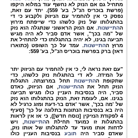
מתחיל גם אם הנזק לא נחשף עוד במלוא היקפו
(פרשת בוכריס הנ"ל, בע' 559). יחד עם זאת,
נפסק כי אין להחמיר עם הניזוק ולקבוע כי די
בהתגלותו של נזק כלשהו כדי שייפתח מירוץ
ה
התיישנות
. אם הנזק הראשוני שנתגלה הוא נזק
של "מה בכך", אשר אדם סביר לא היה מגיש
תביעה בגינו, לא יהיה בהתגלותו כדי להתחיל את
מרוץ ה
התיישנות
. עמד על כך השופט (כתוארו
דאז) ברק בפרשת בוכריס הנ"ל, בע' 559:
"עם זאת נראה לי, כי אין להחמיר עם הניזוק יתר
על המידה. לא די בהתגלות נזק כלשהו, כדי
שתקופת ה
התיישנות
תחל במרוצתה. התגלות
הנזק תחל את ה
התיישנות
, אם הניזוק, כאדם
סביר, היה בנסיבות העניין כולו מגיש תביעה
בגינו. אם, לעומת זאת, הנזק בהתגלותו הוא נזק
של 'מה בכך', אשר 'אדם בר-דעת ומזג כרגיל לא
היה בא בנסיבות הנתונות בתלונה על כך' (סעיף
4 לפקודת הנזיקין [נוסח חדש]), כי אז אין לראות
בהתגלות זו כמועד תחילת ה
התיישנות
, ויש
לדחות אותו מועד עד להתגלותו של אותו נזק,
שאדם סביר היה
תובע
בנסיבות העניין כולו