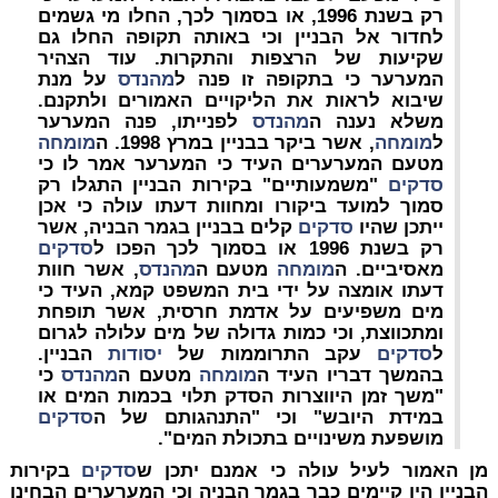
רק בשנת 1996, או בסמוך לכך, החלו מי גשמים
לחדור אל הבניין וכי באותה תקופה החלו גם
שקיעות של הרצפות והתקרות. עוד הצהיר
המערער כי בתקופה זו פנה ל
מהנדס
על מנת
שיבוא לראות את הליקויים האמורים ולתקנם.
משלא נענה ה
מהנדס
לפנייתו, פנה המערער
ל
מומחה
, אשר ביקר בבניין במרץ 1998. ה
מומחה
מטעם המערערים העיד כי המערער אמר לו כי
סדקים
"משמעותיים" בקירות הבניין התגלו רק
סמוך למועד ביקורו ומחוות דעתו עולה כי אכן
ייתכן שהיו
סדקים
קלים בבניין בגמר הבניה, אשר
רק בשנת 1996 או בסמוך לכך הפכו ל
סדקים
מאסיביים. ה
מומחה
מטעם ה
מהנדס
, אשר חוות
דעתו אומצה על ידי בית המשפט קמא, העיד כי
מים משפיעים על אדמת חרסית, אשר תופחת
ומתכווצת, וכי כמות גדולה של מים עלולה לגרום
ל
סדקים
עקב התרוממות של
יסודות
הבניין.
בהמשך דבריו העיד ה
מומחה
מטעם ה
מהנדס
כי
"משך זמן היווצרות הסדק תלוי בכמות המים או
במידת היובש" וכי "התנהגותם של ה
סדקים
מושפעת משינויים בתכולת המים".
מן האמור לעיל עולה כי אמנם יתכן ש
סדקים
בקירות
הבניין היו קיימים כבר בגמר הבניה וכי המערערים הבחינו