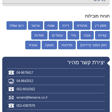
תגיות מובילות
פסק דין
מהנדס
דירה
שטח
ערעור
רום ושלח
קורות
גובה
גדר
עמודים
יסודות
חוק המכר (דירות)
מדרגות
מעקה
אוורור
יצירת קשר מהיר
04-8678417
04-8642012
052-6010262
avram@benezra.co.il
052-4387878