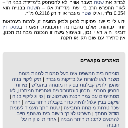
לבדוק את
שטח
מעבר אוויר ולא להסתפק ב"מדידת בבנייה" –
לאור ההפרש הרב בין שתי מדידות אלו – ה
שטח
בבנייה הוא
0.354 מ"ר, ואילו
שטח
מעבר אוויר רק 0.2116 מ"ר.
ידוע לי כי ישנן פסיקות לכאן ולכאן בסוגיה זו, לרבות בערכאות
יותר גבוהות, אולם מהבחינה התכנונית, האמור ב
פסק דין
דובינין הוא ראוי ונכון, ובאימוץ גישה זו הנכונה מבחינת תכנון,
אין סתירה עם שום תקן או תקנה.
מאמרים מקושרים
מומחה בית המשפט אינו בעל סמכות למנות מומחי
משנה ו/או להורות על בדיקות מעבדה
|
תיק ליקויי בניה
שהפך לתיק קבלנות בפיקוח מומחה ביהמ"ש
|
מידות
החניון המכני
|
תכנון קונסטרוקציה ואחריות המתכנן, לא
מסתיימים עם גמר הכנת השרטוטים
|
סיווג ליקויי בניה
|
שיקום בניין עלול להיות כרוך בקבלת היתר בנייה
|
החזר
שכר טרחת מומחה התביעה
|
שטח חתך העמוד לעומת
מודול החתך
|
תשריט לצורך רישום בית משותף חייב
להתאים לתכנית היתר הבניה
|
אחריות ופיקוח על
הבניה