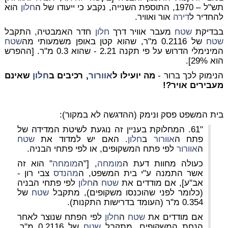
תש"ל – 1970, התוספת השנייה, נקבע כי ייעודו של ה
חלון
הוא
להחדיר ל
דירה
אור ואוויר.
בבדיקת
שטח
מעבר אוויר
דרך
חלון
חדר האמבטיה, התקבל
שטח
של 0.2116 מ"ר, שהוא קטן באופן משמעותי מה
שטח
המינימלי הדרוש על פי תקנה 2.21 - שהוא 0.3 מ"ר. [ההפרש
הוא 29%].
הנימוק לכך ברור -
מה יועילו ל
אוורור
, רכיבים ב
חלון
שאינם
מעבירים אויר?!
בית המשפט פסק ונימק (ההדגשה לא במקור):
"61. המחלוקת בעניין זה נוגעת לשיטת המדידה של
פתח ה
אוורור
ב
חלון
. האם יש למדוד את
שטח
ה
אוורור
לפי פתח המשקופים, או לפי פתחי הבניה.
כעולה מחוות דעת ה
מומחה
, ["ה
מומחה
" הוא זה
אשר התמנה ע"י בית המשפט, ה
מהנדס
צבי רון -
אב"ע], אם מודדים את
שטח
ה
חלון
לפי פתחי הבניה
(כלומר לפני שהוכנסו משקופים), מתקבל
שטח
של
0.354 מ"ר (העומד בדרישות התקנות).
אם מודדים את
שטח
ה
חלון
לפי הפתח שנוצר לאחר
הנחת המשקופים, מתקבל
שטח
של 0.2116 מ"ר,