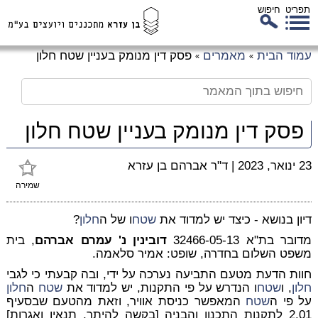
תפריט
חיפוש
לג
עמוד הבית
מאמרים
פסק דין מנומק בעניין שטח חלון
»
»
כן
זי
פסק דין מנומק בעניין שטח חלון
23 ינואר, 2023
|
ד"ר אברהם בן עזרא
שמירה
דיון בנושא - כיצד יש למדוד את
שטח
ו של ה
חלון
?
מדובר בת"א 32466-05-13
דובינין נ' עמרם אברהם
, בית
משפט השלום בחדרה, שופט: אמיר סלאמה.
חוות הדעת מטעם התביעה נערכה על ידי, ובה קבעתי כי לגבי
חלון
, ו
שטח
ו הנדרש על פי התקנות, יש למדוד את
שטח
ה
חלון
על פי ה
שטח
המאפשר כניסת אוויר, וזאת מהטעם שבסעיף
2.01 לתקנות התכנון והבניה [בקשה להיתר, תנאיו ואגרות]