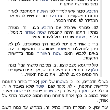
נמוך מדרישת התקנות.
ה
תובע
סבור שיש למדוד לפי ה
שטח
המתקבל לאחר
הנחת המשקופים, וה
נתבע
ת סבורה שיש לבצע את
המדידה לפי פתחי הבניה.
62. סבורני שהצדק עם ה
תובע
בעניין זה. מטרת
מתקין התקן היתה להבטיח
שטח
אוורור
מינימלי,
כלומר,
שטח
שדרכו יכול לעבור אוויר
.
ברי כי אוויר אינו יכול לעבור דרך משקופים, ולכן לא
ניתן להתעלם מה
שטח
שתופשים המשקופים עת
באים לקבוע האם
שטח
ה
אוורור
עומד בדרישות
התקנות.
טול לדוגמא מצב קיצוני, בו מסיבה כלשהי קבלן בונה
חלון
עם פתחי בניה מעל הנדרש, אך מניח משקופים
החוסמים כמעט לחלוטין את כניסת האוויר..."
בשולי הדברים, יצוין כי ב
שטח
ו של
חלון
[לצורך בירור התאמה
לדרישת התקנות] - לא נלקח שום
שטח
שלא מעביר אוויר,
ובכלל זה,
חלון
כנף על כנף -
שטח
ו ייחשב לפי
שטח
מעבר
אוויר במצב בו כנף אחת פתוחה (זהו המצב למעבר מרבי של
אוויר).
עוד יצוין, כי המקרה הנדון בתיק זה, ממחיש עד כמה חשוב