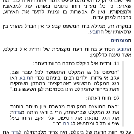
ואין שום צידוק לדרוש ממנו שיגיש גרסה אחת ויחידה לגבי מה
שארע, כי כל מעייני רוחו נתונים באותה עת למכאוביו
ולמצוקותיו, ואין לו אפשרות בו זמנית לתעד את האירוע,
כהכנה למתן עדות.
במקרה זה, ממילא בית המשפט קבע כי אין הבדל מהותי בין
גרסאותיו של ה
תובע
.
ה
מומחים
ה
תובע
הסתייע בחוות דעת מקצועית של ורדית איל ביקלס,
אשר טענה כדלקמן:
11. ורדית איל ביקלס כתבה בחוות דעתה:
"הטיפוס על גג המקלט התאפשר לכל עובר ושב,
עקב אי גידורו. ילדים רבים וביניהם נכדי ה
תובע
ראו
בגג המקלט המשופע "אטרקציה" כמתקן משחקים
וזאת בייחוד שהמקלט הינו בסמיכות לגן השעשועים."
לפי חוות דעתה:
"באם המועצה המקומית מבשרת ציון הייתה בוחנת
את גג המקלט שברשותה, הרי בוודאי היתה מ
גדר
ת
את הגג ומונעת את הטיפוס עליו עקב היותו בעל
שיפוע תלול ומתנשא ל
גובה
רב."
על פי חוות הדעת של ביקלס, היה צריך מלכתחילה ל
גדר
את