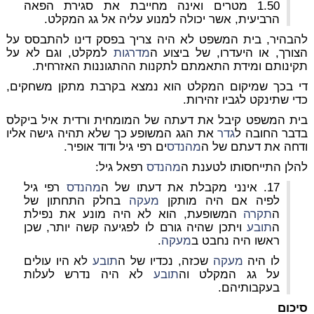
1.50 מטרים ואינה מחייבת את סגירת הפאה
הרביעית, אשר יכולה למנוע עליה אל גג המקלט.
להבהיר, בית המשפט לא היה צריך בפסק דינו להתבסס על
הצורך, או היעדרו, של ביצוע ה
מדרגות
למקלט, וגם לא על
תקינותם ומידת התאמתם לתקנות ההתגוננות האזרחית.
די בכך שמיקום המקלט הוא נמצא בקרבת מתקן משחקים,
כדי שתינקט לגביו זהירות.
בית המשפט קיבל את דעתה של המומחית ורדית איל ביקלס
בדבר החובה ל
גדר
את הגג המשופע כך שלא תהיה גישה אליו
ודחה את דעתם של ה
מהנדס
ים רפי גיל ודוד אופיר.
להלן התייחסותו לטענת ה
מהנדס
רפאל גיל:
17. אינני מקבלת את דעתו של ה
מהנדס
רפי גיל
לפיה אם היה מותקן
מעקה
בחלק התחתון של
ה
תקרה
המשופעת, הוא לא היה מונע את נפילת
ה
תובע
ויתכן שהיה גורם לו לפגיעה קשה יותר, שכן
ראשו היה נחבט ב
מעקה
.
לו היה
מעקה
שכזה, נכדיו של ה
תובע
לא היו עולים
על גג המקלט וה
תובע
לא היה נדרש לעלות
בעקבותיהם.
סיכום