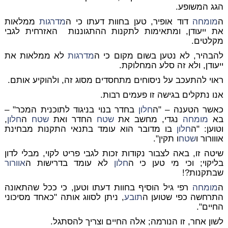
הגג המשופע.
ה
מומחה
דוד אופיר, טען בחוות דעתו כי ה
מדרגות
ממלאות
את ייעודן, ומתאימות לתקנות ההתגוננות
האזרחית לגבי
מקלטים.
להבהיר, לא נטען בשום מקום כי ה
מדרגות
לא ממלאות את
ייעודן, ולא זה סלע המחלוקת.
ראוי להתעכב על ניסוחים מתחסדים מסוג זה, ולהוקיע אותם.
אנו נתקלים בגישה זו פעמים רבות.
כאשר הטענה – "ה
חלון
בחדר בנוי בניגוד לתוכנית המכר" –
בא
מומחה
נגדי, מחשב את
שטח
החדר ואת
שטח
ה
חלון
,
וטוען: "ה
חלון
בו מדובר הוא עומד בתנאי התקנות מבחינת
אווורור ו
שטח
ו תקין".
שיטה זו, באה לצבור נקודות זכות לגבי פריט לקוי, מבלי לדון
בליקוי; וכי מי טען כי ה
חלון
לא עומד בדרישות ה
אוורור
שבתקנות?!
ה
מומחה
רפי גיל הוסיף בחוות דעתו וטען, כי ככל שהתאונה
התרחשה כפי שטוען ה
תובע
, ניתן לסווג אותה "כאחד מסיכוני
החיים".
לשון אחר, זו הנורמה; אלה החיים וצריך להסתגל.