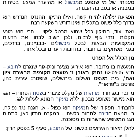
טענותיו של מי שנפגע מ
מכשול
או מהיעדר אמצעי בטיחות
במבניה או בסביבה הבנויה.
הפגיעה עלולה להיות קשה, ואילו התיקון ההנדסי הנדרש הוא
בדרך כלל פשוט בתכלית ואינו דורש השקעה רבה.
זאת ועוד, התיקון ככל שהוא מבטל ליקוי – הרי הוא מונע
תקלות ונזקי גוף לרבים, ולכן חשוב לבחון את הדעות
המקצועיות הבאות לבטל
מכשול
ים -בבניינים, בדרכים,
בגני
משחקים, ברחבות וברחובות הערים ובכל אתר.
מן הכלל אל הפרט
המעשה בו מדובר, הוא אירוע מצער ונזק-גוף שנגרם ל
תובע
–
ת"א 6202/05
נחמן ראובן נ' מועצה מקומית מבשרת ציון
ואח'
, בית משפט השלום בירושלים, שופטת: עירית כהן,
פורסם ב"פדאור".
מדובר בגג חדר
מדרגות
של מקלט ציבורי ב
שטח
הפתוח – הגג
הוא מישור משופע מבטון, ללא
מעקה
המונע לעלות לגג.
להבהיר, תפקידו של ה
מעקה
הוא כפול - א. הגנה נגד נפילה.
ב. מניעת ח
דירה
לתחום כלשהו - במקרה הנדון כאן, לתחום
הגג המשופע שהשהות בו מסוכנת.
להלן תיאור האירועים בלשונו של ה
תובע
, סעיף 5 בפסק הדין: