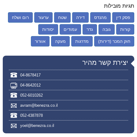
תגיות מובילות
פסק דין
מהנדס
דירה
שטח
ערעור
רום ושלח
קורות
גובה
גדר
עמודים
יסודות
חוק המכר (דירות)
מדרגות
מעקה
אוורור
יצירת קשר מהיר
04-8678417
04-8642012
052-6010262
avram@benezra.co.il
052-4387878
yoel@benezra.co.il