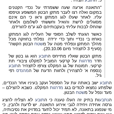
5. ה
תובע
הצהיר:
"התאונה ארעה שעה ששמרתי על נכדי הקטנים
במקום ואלה רצו לעבר מתקן הבטון המשופע וטיפסו
עליו. לאחר שעלו לגג המתקן וראו כי הם אינם
מסוגלים לרשת והואיל וחששתי לשלומם ולאחר
שהחלו לבכות עליתי בעקבותיהם לגג ע"מ להורידם.
כאשר הגעתי לשלב הסופי של העלייה לגג המתקן
נאחזו בי נכדיי ותוך כדי ירידה
נפלתי בחוזקה מכל
מהלך המתקן ונפלתי מטה על מ
שטח
הבטון הקשה"
(סעיף 3 לתצהיר מיום 20.10.06).
מתקן הבטון שאליו מתייחס ה
תובע
הוא גג בטון של
חדר
מדרגות
על קרקעי המוביל למקלט ציבורי תת
קרקעי. תמונות של גג המקלט צורפו לתצהיר ה
תובע
(נספח א' לתצהיר) ולחוות הדעת של ה
מהנדס
רפי
גיל.
ה
תובע
ישב באותה עת על הספסל ועקב בעיניו אחר הנכדים,
שלפתע נמצאו לכודים בגג
מדרגות
המקלט. כשבא להצילם –
מעד ונפל על מ
שטח
הבטון.
ה
נתבע
ות בתיק זה העלו טענה כי ה
תובע
לא הצליח להציג
גרסה אחידה ויחידה לגבי אירוע התאונה. יש לדעת ולהבין, כי
מי שנפגע בתאונה, לא תמיד יכול לתעד במדויק את נסיבותיה,