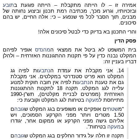
אמירה זו – לו הייתה מתקבלת – הייתה פוגעת ב
תובע
ובזכויותיו, וגרוע מכך, מכתיבה רמת תכנון וביצוע נחותה של
מבנים, תוך הסבר לכל מי שנפגע – כי: אלה החיים, יש בהם
סיכונים.
והרי התכנון בא בדיוק כדי לבטל סיכונים אלה!
פסק הדין
בית המשפט לא ביטל את ממצאי ה
מהנדס
אופיר לפיהם
המקלט נבנה כדין על פי תקנות ההתגוננות האזרחית – ולהלן
דבריו בעניין זה:
14. אני מקבלת את עמדת ה
נתבע
ות לפיה גג
המקלט הוא פריט סטנדרטי במקלטים. אני מקבלת
גם את טענת ה
נתבע
ות לפיה אין חובה חוקית למנוע
עלייה לגג המקלט. תקנה 18 לתקנות ההתגוננות
האזרחית (מפרטים לבניית מקלטים), תש"ן-1990
מתייחסת ל
מעקה
בטיחות לגג המקלט וקובעת כי:
"מ
שטח
ים אופקיים או משופעים בגג המקלט ש
גובה
ם
1.50 מטרים ויותר מפני הקרקע הסמוכים, ויש
אליהם גישה מפני הקרקע או ממקום אחר, יגודרו
ב
מעקה
בטיחות".
תקנה זו חלה על גידור החלקים בגג המקלט ש
גובה
ם