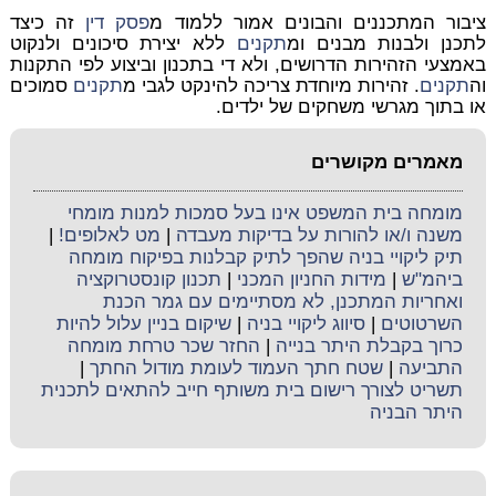
ציבור המתכננים והבונים אמור ללמוד מ
פסק דין
זה כיצד
לתכנן ולבנות מבנים ומ
תקנים
ללא יצירת סיכונים ולנקוט
באמצעי הזהירות הדרושים, ולא די בתכנון וביצוע לפי התקנות
וה
תקנים
. זהירות מיוחדת צריכה להינקט לגבי מ
תקנים
סמוכים
או בתוך מגרשי משחקים של ילדים.
מאמרים מקושרים
מומחה בית המשפט אינו בעל סמכות למנות מומחי
משנה ו/או להורות על בדיקות מעבדה
|
מט לאלופים!
|
תיק ליקויי בניה שהפך לתיק קבלנות בפיקוח מומחה
ביהמ"ש
|
מידות החניון המכני
|
תכנון קונסטרוקציה
ואחריות המתכנן, לא מסתיימים עם גמר הכנת
השרטוטים
|
סיווג ליקויי בניה
|
שיקום בניין עלול להיות
כרוך בקבלת היתר בנייה
|
החזר שכר טרחת מומחה
התביעה
|
שטח חתך העמוד לעומת מודול החתך
|
תשריט לצורך רישום בית משותף חייב להתאים לתכנית
היתר הבניה