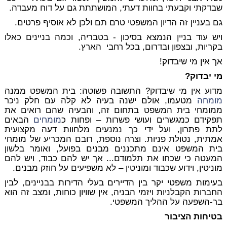
שבדקתי וקבעתי בחוות דעתי, המושתתת גם על דוח מעבדה.
גם בעניין זה הדיון המשפטי טרם תם ולכן לא אוסיף פרטים.
ויש עוד בניין הנמצא בסיכון - בטבריה, וכמה בניינים כאלו
בקריות, ובצפון ובדרום, בכל רחבי הארץ.
אך אין מי שיבדוק!
מי יבדוק?
מדוע אין מי שיבדוק? התשובה פשוטה: בית המשפט ממנה
מומחה
מטעמו, אולם ישנה בעיה לא קלה עם חלק ניכר
ממומחי בית המשפט בתחום זה, והבעיה שהם רואים את
תפקידם כמגשרים ועושי פשרות – ופחות כ
מומחים
הבאים
לתת פתרון, ועל ידי כך נמנעים מלחוות דעה מקצועית
אמתית, נטולת פניות. וצרה נוספת, רובם המכריע של מומחי
בית המשפט אינם מתכננים מבנים בפועל, ואומר בלשון
המעטה כי שכחו את תלמודם... אך יש להם כבוד, ויש להם
מוניטין, וידוע שכבוד ומוניטין – לא משפיעים על חוזק מבנים.
בעימות משפטי יקר בין הדיירים בעלי הדירות בבניינים, לבין
החברות הקבלניות ויזמי הבניה, אין שוויון כוחות, ומצב זה הוא
בר-השפעה על ההליך המשפטי.
בטיחות הציבור