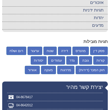
אזכורים
תגיות ידניות
יהדות
מדעים
תגיות מובילות
פסק דין
מהנדס
דירה
שטח
ערעור
רום ושלח
קורות
גובה
גדר
עמודים
יסודות
חוק המכר (דירות)
מדרגות
מעקה
אוורור
יצירת קשר מהיר
04-8678417
04-8642012