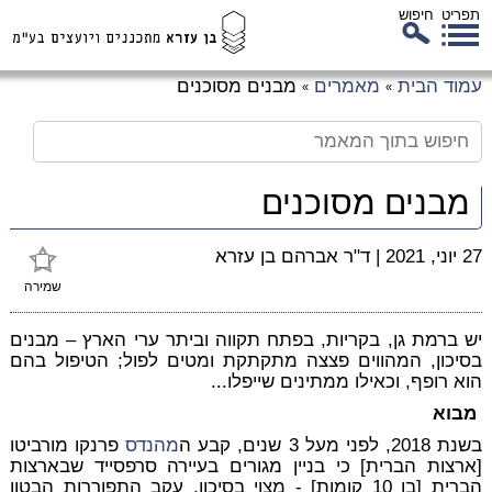
תפריט
חיפוש
לג
עמוד הבית
מאמרים
מבנים מסוכנים
»
»
כן
זי
מבנים מסוכנים
27 יוני, 2021
|
ד"ר אברהם בן עזרא
שמירה
יש ברמת גן, בקריות, בפתח תקווה וביתר ערי הארץ – מבנים
בסיכון, המהווים פצצה מתקתקת ומטים לפול; הטיפול בהם
הוא רופף, וכאילו ממתינים שייפלו...
מבוא
בשנת 2018, לפני מעל 3 שנים, קבע ה
מהנדס
פרנקו מורביטו
[ארצות הברית] כי בניין מגורים בעיירה סרפסייד שבארצות
הברית [בן 10 קומות] - מצוי בסיכון, עקב התפוררות הבטון