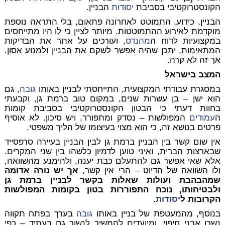
הקונסטרוקטיבי בסביבת
יסודות
הבניין.
הבניין, כידוע, התמוטט לאחרונה פתאום, בלי התראה נוספת
מוקדמת לאירוע ההתמוטטות. מיותר לציין כי לו היו מתייחסים
במקצועיות לדוח ה
מהנדס
, ועורכים על אתר את הבדיקות
המתאימות, יתכן שהיה אפשר לשקם את הבניין ולמנוע אסון.
אך זה לא קרה.
המצב בישראל
במסגרת עבודתי המקצועית, התייחסתי לבניין באותו
גובה
, גם
הוא ישן – בן עשרות שנים, במקום טוב ברמת גן, וקבעתי
בחוות דעתי כי הבטון הקונסטרוקטיבי בסביבת קומות
ה
עמודים
המפולשות – נסדק ומתפורר, ויש סיכון. לא אוסיף
פרטים בנושא זה, כי הוא מצוי בעיצומו של הליך משפטי.
אין שום קשר בין הבניין ברמת גן לבין הבניין בעיירה סרפסייד
שבארצות הברית, ואיני טוען לדמיון כלשהו בין שני המקרים.
אלא שאי אפשר גם להתעלם כבת יענה, ולהימנע מהשוואה,
ולו השוואה של הדיוט – הרי אין קשר,
אך יש נורה אדומה
שמהבהבת ועולות שאלות בקשר לבניין ברמת גן
ולבטיחותו, נוכח התפוררות בטון בקומות המפולשות
הקרובות ל
יסודות
.
בנוסף, מהמעטפת של בניין באותו
גובה
בערך בפתח תקווה
נשרו אבני חיפוי, ומיועדים להמשיך לנשור גם בעתיד – כפי