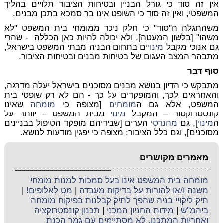
אין זה סוד כי גורל הבניין ובטיחות הציבור תלויים בהליך
המשפטי, ואין זה סוד כי השופט אינו בר סמכא בתכן מבנים.
משהתגלה ה"סוד" כי חלק ניכר ממומחי בית המשפט "לא
משהו" [בלשון המעטה], ולא יכולה להיות כאן הכללה - שהרי
גם אנוכי מקבל
מינוי
ים בתחום הבניה מבתי המשפט בישראל,
מתבהר המצב העגום של בטיחות מבנים ובטיחות הציבור.
סוף דבר
מתבקש כי הדיון בנושא מבנים מסוכנים בישראל יעלה מדרגה,
והאחראים לכך, והמופקדים על כך - הם לא רק שופטי בית
המשפט, אלא גם ה
מומחים
[מצופה כי
מומחה
שאינו
קונסטרוקטור – המקבל
מינוי
מבית המשפט – יוותר על
ה
מינוי
], גם
מהנדס
י הערים [שבידיהם מופקד הטיפול בבניינים
מסוכנים], וגם כלל הציבור; מצופה כי יפגין מודעות לנושא.
מאמרים מקושרים
מומחה בית המשפט אינו בעל סמכות למנות מומחי
משנה ו/או להורות על בדיקות מעבדה
|
מט לאלופים!
|
תיק ליקויי בניה שהפך לתיק קבלנות בפיקוח מומחה
ביהמ"ש
|
מידות החניון המכני
|
תכנון קונסטרוקציה
ואחריות המתכנן, לא מסתיימים עם גמר הכנת