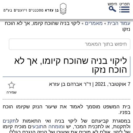
תפריט
חיפוש
לג
עמוד הבית
מאמרים
ליקוי בניה שהוכח קיומו, אך לא הוכח
»
»
כן
נזקו
זי
ליקוי בניה שהוכח קיומו, אך לא
הוכח נזקו
7 אוקטובר, 2021
|
ד"ר אברהם בן עזרא
שמירה
בית המשפט מוסמך לאמוד את שיעור הנזק שקיומו הוכח
בפניו.
במסגרת קביעתם של ליקוי בניה ואי התאמות ל
תקנים
ולתקנות, או לתכנית המכר, יש ו
מומחה
ה
תובע
ים מוכיח קיומו
של ליקוי, אולם לא מוכיח את שיעורו של הנזק הנגרם בגללו.