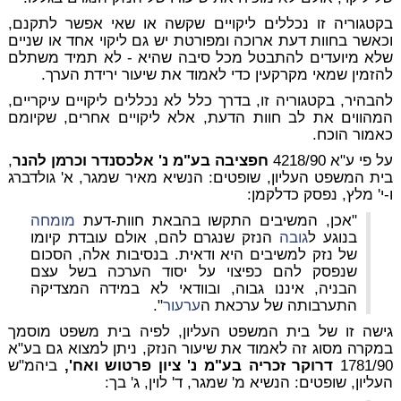
בקטגוריה זו נכללים ליקויים שקשה או שאי אפשר לתקנם,
וכאשר בחוות דעת ארוכה ומפורטת יש גם ליקוי אחד או שניים
שלא מיועדים להתבטל מכל סיבה שהיא - לא תמיד משתלם
להזמין שמאי מקרקעין כדי לאמוד את שיעור ירידת הערך.
להבהיר, בקטגוריה זו, בדרך כלל לא נכללים ליקויים עיקריים,
המהווים את לב חוות הדעת, אלא ליקויים אחרים, שקיומם
כאמור הוכח.
על פי ע"א 4218/90
חפציבה בע"מ נ' אלכסנדר וכרמן להנר
,
בית המשפט העליון, שופטים: הנשיא מאיר שמגר, א' גולדברג
ו-י' מלץ, נפסק כדלקמן:
"אכן, המשיבים התקשו בהבאת חוות-דעת
מומחה
בנוגע ל
גובה
הנזק שנגרם להם, אולם עובדת קיומו
של נזק למשיבים היא ודאית. בנסיבות אלה, הסכום
שנפסק להם כפיצוי על יסוד הערכה בשל עצם
הבניה, איננו גבוה, ובוודאי לא במידה המצדיקה
התערבותה של ערכאת ה
ערעור
".
גישה זו של בית המשפט העליון, לפיה בית משפט מוסמך
במקרה מסוג זה לאמוד את שיעור הנזק, ניתן למצוא גם בע"א
1781/90
דרוקר זכריה בע"מ נ' ציון פרטוש ואח',
ביהמ"ש
העליון, שופטים: הנשיא מ' שמגר, ד' לוין, ג' בך: