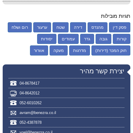
תגיות מובילות
פסק דין
מהנדס
דירה
שטח
ערעור
רום ושלח
קורות
גובה
גדר
עמודים
יסודות
חוק המכר (דירות)
מדרגות
מעקה
אוורור
יצירת קשר מהיר
04-8678417
04-8642012
052-6010262
avram@benezra.co.il
052-4387878
yoel@benezra.co.il