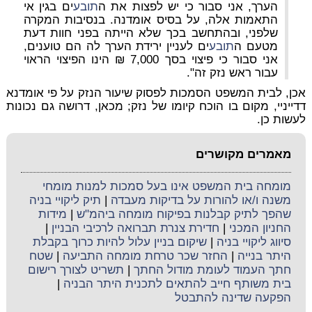
הערך, אני סבור כי יש לפצות את ה
תובע
ים בגין אי
התאמות אלה, על בסיס אומדנה. בנסיבות המקרה
שלפני, ובהתחשב בכך שלא הייתה בפני חוות דעת
מטעם ה
תובע
ים לעניין ירידת הערך לה הם טוענים,
אני סבור כי פיצוי בסך 7,000 ₪ הינו הפיצוי הראוי
עבור ראש נזק זה".
אכן, לבית המשפט הסמכות לפסוק שיעור הנזק על פי אומדנא
דדייניי, מקום בו הוכח קיומו של נזק; מכאן, דרושה גם נכונות
לעשות כן.
מאמרים מקושרים
מומחה בית המשפט אינו בעל סמכות למנות מומחי
משנה ו/או להורות על בדיקות מעבדה
|
תיק ליקויי בניה
שהפך לתיק קבלנות בפיקוח מומחה ביהמ"ש
|
מידות
החניון המכני
|
חדירת צנרת תברואה לרכיבי הבניין
|
סיווג ליקויי בניה
|
שיקום בניין עלול להיות כרוך בקבלת
היתר בנייה
|
החזר שכר טרחת מומחה התביעה
|
שטח
חתך העמוד לעומת מודול החתך
|
תשריט לצורך רישום
בית משותף חייב להתאים לתכנית היתר הבניה
|
הפקעה שדינה להתבטל