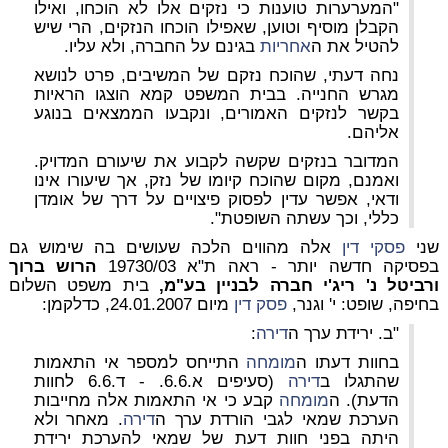
"המערערות טוענות כי נזקים אלו לא הוכחו, ואילו
הקבלן מוסיף וטוען, שאפילו הוכחו הנזקים, הרי שיש
להטיל את ה
אחריות
בגינם על החברה, ולא עליו.
נחה דעתי, שהוכח נזקם של המשיבים, פרט לנושא
מגרש החנייה. בבית המשפט קמא הוצגו הראיות
בקשר לנזקים האמורים, ונקבעו הממצאים בנוגע
אליהם.
המדובר בנזקים שקשה לקבוע את שיעורם המדויק.
ואמנם, מקום שהוכח קיומו של נזק, אך שיעורו אינו
ודאי, אפשר עדין לפסוק פיצויים על דרך של אומדן
כללי, וכך עשתה השופטת".
שני
פסקי דין
אלה מהווים הלכה שעושים בה שימוש גם
בפסיקה חדשה יותר - ראה ת"א 19730/03
הרוש ברוך
ורביטל נ' ריג'י חברה לבניין בע"מ,
בית משפט השלום
בחיפה, שופט: י' וגנר,
פסק דין
מיום 24.01.2007, כדלקמן:
"ב. ירידת ערך ה
דירה
:
בחוות דעתו ה
מומחה
התייחס למספר אי התאמות
שהתגלו ב
דירה
(סעיפים א.6.6. - ד.6.6 לחוות
הדעת). ה
מומחה
קבע כי אי התאמות אלה מחייבות
הערכת שמאי לגבי הורדת ערך ה
דירה
. מאחר ולא
היתה בפני חוות דעת של שמאי להערכת ירידת