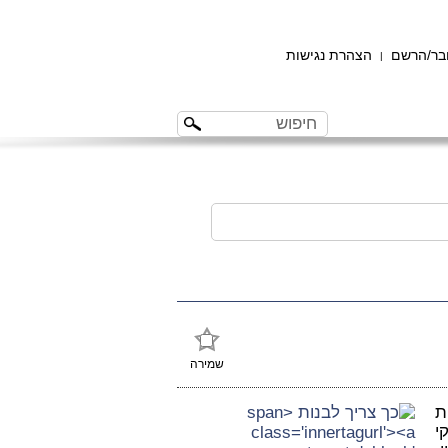
ר/הרשם
הצהרת נגישות
|
שמירה
ת
י