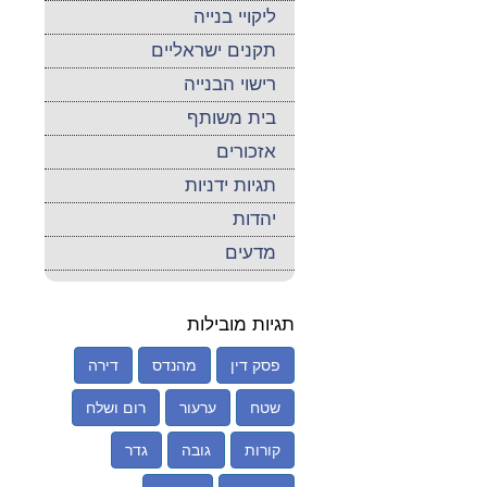
ליקויי בנייה
תקנים ישראליים
רישוי הבנייה
בית משותף
אזכורים
תגיות ידניות
יהדות
מדעים
תגיות מובילות
פסק דין
מהנדס
דירה
שטח
ערעור
רום ושלח
קורות
גובה
גדר