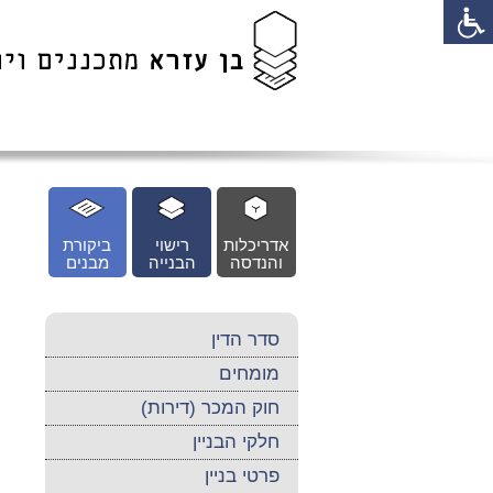
לג
כן
זי
אדריכלות
רישוי
ביקורת
והנדסה
הבנייה
מבנים
סדר הדין
מומחים
חוק המכר (דירות)
חלקי הבניין
פרטי בניין