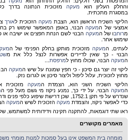
המרפסות בשני חלקים: החלק התחתון הוא
מעקה
בנוי
והחלק העליון הוא
מעקה
מזכוכית הנתונה בדרך כל
במסגרת מתכתית.
הליקוי השכיח הראשון
הוא, הצבת
מעקה
הזכוכית ל
אורך
צי
אמצעי של ה
מעקה
הבנוי, באופן המאפשר שימוש רק בחצ
מ
רוחב
ו של ה
מעקה
הבנוי לשם הנחת חפצים או ישיבה או כ
שימוש אחר.
לעתים, ה
מעקה
מזכוכית מותקן בחלק הפנימי של ה
מעק
הבנוי - כך שאין לדיירים אפשרות לנצל כלל את מ
שט
ה
מעקה
הבנוי, שכולו מחוץ ל
מרפסת
...
ליקוי זה יוצר גם סיכון - כי חפץ שמונח על שיש ה
מעקה
הבנו
מחוץ לזכוכית, עלול ליפול וליצור סיכון או לגרום נזק.
הליקוי השכיח השני
הוא, הצמדת ה
מעקה
מזכוכית א
ה
מעקה
הבנוי. על ידי כך, נמנע ניקוז מי גשם מעל פני ה
מ
שנדרש על פי תקן 1752.1, שכן דרישת שיפוע כ
כדי לאפשר ניקוז, והצמדת
מעקה
הזכוכית לשיש ה
מעקה
הבנ
ראו שתי דוגמאות, להתקנה תקינה וידידותית למשתמש, של
מאמרים מקושרים
מומחה בית המשפט אינו בעל סמכות למנות מומחי משנה 