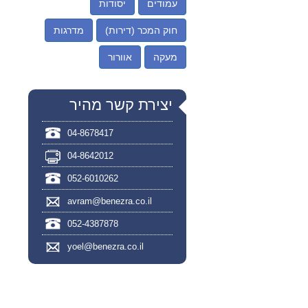
עמודים
יסודות
חוק המכר (דירות)
מדרגות
מעקה
אוורור
יצירת קשר מהיר
04-8678417
04-8642012
052-6010262
avram@benezra.co.il
052-4387878
yoel@benezra.co.il