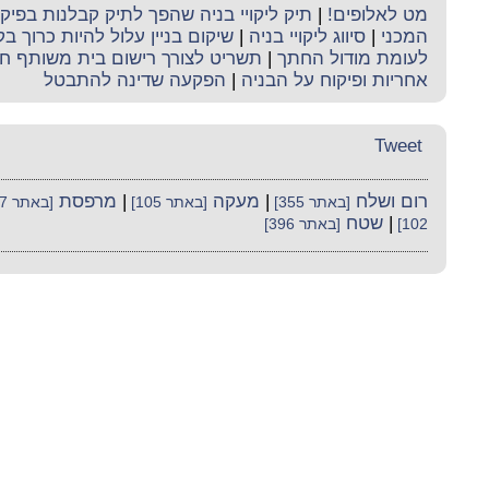
מט לאלופים!
|
תיק ליקויי בניה שהפך לתיק קבלנות בפי
המכני
|
סיווג ליקויי בניה
|
שיקום בניין עלול להיות כרוך ב
לעומת מודול החתך
|
תשריט לצורך רישום בית משותף חי
אחריות ופיקוח על הבניה
|
הפקעה שדינה להתבטל
Tweet
רום ושלח
|
מעקה
|
מרפסת
[באתר 355]
[באתר 105]
[באתר 107]
|
שטח
102]
[באתר 396]