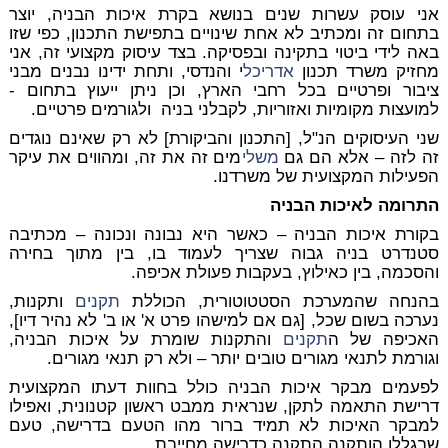
אני עוסק עשרות שנים בנושא בקרת איכות הבניה, יוצר
בתחום זה ומכתיב לא אחת שינויים בתפישת התכנון, כפי שזו
באה לידי ביטוי בתקינה ובפסיקה. בצד עיסוק מקצועי זה, אני
מחזיק משרד תכנון
אדריכל
י והנדסי, ותחת ידינו נבנים מבני
ציבור ופרטיים בכל רחבי הארץ, וכן ניתן ייעוץ בתחום -
למועצות מקומיות ואזוריות, לקבלני בניה ולגורמים פרטיים.
שני העיסוקים הנ"ל, [התכנון והביקורת] לא רק שאינם נוגדים
זה לזה – אלא הם גם
משלי
מים זה את זה, ומהווים את עיקר
הפעילות המקצועית של משרדנו.
התרומה לאיכות הבניה
בקורת איכות הבניה – כאשר היא נבונה ונכונה – מכתיבה
סטנדרט בניה גבוה שצריך לעמוד בו, בין מתוך בחירה
והסכמה, בין כאילוץ, בעקבות פעולת אכיפה.
בהנחה שהמערכת הסטטוטורית, הכוללת
תקנים
ותקנות,
נערכה בשום שכל, [גם אם למישהו פרט א' או ב' לא נהיר דיו],
האכיפה של ה
תקנים
והתקנות שומרת על איכות הבניה,
וגורמת לתנאי מגורים טובים יותר – ולא רק תנאי מגורים.
לפעמים מבקר איכות הבניה כולל בחוות דעתו המקצועית
דרישת התאמה לתקן, שנראית ממבט ראשון קטנונית, ואפילו
למבקר האיכות לא תמיד ברור מהו הטעם בדרישה, טעם
שבגללו הותקנה התקנה כדרישה מחייבת.