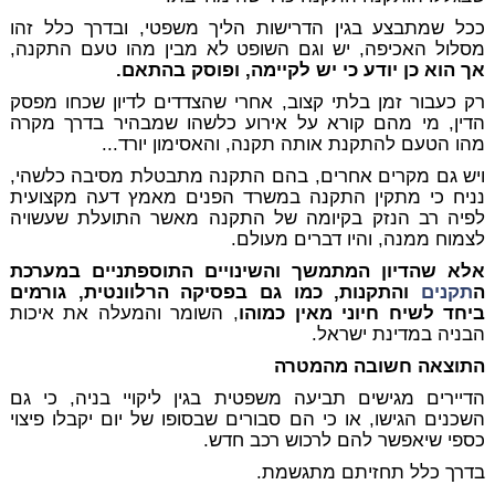
ככל שמתבצע בגין הדרישות הליך משפטי, ובדרך כלל זהו
מסלול האכיפה, יש וגם השופט לא מבין מהו טעם התקנה,
אך הוא כן יודע כי יש לקיימה, ופוסק בהתאם.
רק כעבור זמן בלתי קצוב, אחרי שהצדדים לדיון שכחו מפסק
הדין, מי מהם קורא על אירוע כלשהו שמבהיר בדרך מקרה
מהו הטעם להתקנת אותה תקנה, והאסימון יורד...
ויש גם מקרים אחרים, בהם התקנה מתבטלת מסיבה כלשהי,
נניח כי מתקין התקנה במשרד הפנים מאמץ דעה מקצועית
לפיה רב הנזק בקיומה של התקנה מאשר התועלת שעשויה
לצמוח ממנה, והיו דברים מעולם.
אלא שהדיון המתמשך והשינויים התוספתניים במערכת
ה
תקנים
והתקנות, כמו גם בפסיקה הרלוונטית, גורמים
ביחד לשיח חיוני מאין כמוהו
, השומר והמעלה את איכות
הבניה במדינת ישראל.
התוצאה חשובה מהמטרה
הדיירים מגישים תביעה משפטית בגין ליקויי בניה, כי גם
השכנים הגישו, או כי הם סבורים שבסופו של יום יקבלו פיצוי
כספי שיאפשר להם לרכוש רכב חדש.
בדרך כלל תחזיתם מתגשמת.