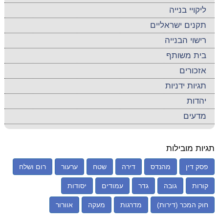
ליקויי בנייה
תקנים ישראליים
רישוי הבנייה
בית משותף
אזכורים
תגיות ידניות
יהדות
מדעים
תגיות מובילות
פסק דין
מהנדס
דירה
שטח
ערעור
רום ושלח
קורות
גובה
גדר
עמודים
יסודות
חוק המכר (דירות)
מדרגות
מעקה
אוורור