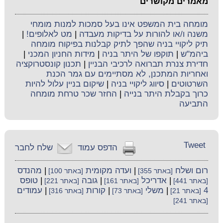
מאמרים מקושרים
מומחה בית המשפט אינו בעל סמכות למנות מומחי
משנה ו/או להורות על בדיקות מעבדה
|
מט לאלופים!
|
תיק ליקויי בניה שהפך לתיק קבלנות בפיקוח מומחה
ביהמ"ש
|
תוקפו של היתר בניה
|
מידות החניון המכני
|
חדירת צנרת תברואה לרכיבי הבניין
|
תכנון קונסטרוקציה
ואחריות המתכנן, לא מסתיימים עם גמר הכנת
השרטוטים
|
סיווג ליקויי בניה
|
שיקום בניין עלול להיות
כרוך בקבלת היתר בנייה
|
החזר שכר טרחת מומחה
התביעה
Tweet
הדפס עמוד
שלח לחבר
רום ושלח
|
ועדה מקומית
|
מהנדס
[באתר 355]
[באתר 100]
|
אדריכל
|
גובה
|
טופס
[באתר 441]
[באתר 161]
[באתר 221]
4
|
משלי
|
קורות
|
עמודים
[באתר 21]
[באתר 73]
[באתר 316]
[באתר 241]