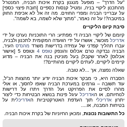
"על הדרך" – מופעל מנגנון בקרת איכות הבניה, המנטרל
מהתכנון ליקויי בניה, ומטיל קנסות כספיים [חובת פיצוי כספי]
על עברייני הבניה ומפרי החוזים. מה זה אל לא אכיפת החוק
במיטבה?! על זה נאמר, "מתוך שלא לשמה, בא לשמה".
סיבת קיום הליקויים
קיומם של ליקויי הבניה די מפתיע: הרי התוכניות נערכו על ידי
אדריכל
מוכשר, אושרו על ידי הוועדה המקומית לתכנון ולבניה,
עברו תהליך קפדני של עמידה בדרישות משרד
מהנדס
העיר,
הבניה נבדקה טרם אכלוס והונפק
טופס 4
וטופס 5 [אישור
אכלוס] לאחר שקבלן בעל מוניטין בנה את הבניה – מדוע
קיימים ליקויים, לעתים ליקויים מהותיים?!
שאלה נפוצה, אך ...לא טובה.
הסברה היא, כי מבקר איכות הבניה יודע יותר מהצוות הנ"ל,
עוד תשובה – גורמים במערכת הבניה שאפו לחסוך, או אולי
מהרו לסיים את הפרויקט ועל הדרך ויתרו על דרישות
לנוחיותם, או ה
אדריכל
עיגל פינות בנושא הבטיחות כדי ליצור
יתרון
אדריכל
י תוך העדפת האטרקטיביות ה
אדריכל
ית על
בטיחות המבנה, או....
כל התשובות נכונות
, ומכאן החיוניות של בקרת איכות הבניה.