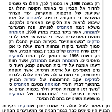
רק בשנת 1996, או בסמוך לכך, החלו מי גשמים
לחדור אל הבניין וכי באותה תקופה החלו גם
שקיעות של הרצפות והתקרות. עוד הצהיר
המערער כי בתקופה זו פנה ל
מהנדס
על מנת
שיבוא לראות את הליקויים האמורים ולתקנם.
משלא נענה ה
מהנדס
לפנייתו, פנה המערער
ל
מומחה
, אשר ביקר בבניין במרץ 1998. ה
מומחה
מטעם המערערים העיד כי המערער אמר לו כי
סדקים
"משמעותיים" בקירות הבניין התגלו רק
סמוך למועד ביקורו ומחוות דעתו עולה כי אכן
ייתכן שהיו
סדקים
קלים בבניין בגמר הבניה, אשר
רק בשנת 1996 או בסמוך לכך הפכו ל
סדקים
מאסיביים. ה
מומחה
מטעם ה
מהנדס
, אשר חוות
דעתו אומצה על ידי בית המשפט קמא, העיד כי
מים משפיעים על אדמת חרסית, אשר תופחת
ומתכווצת, וכי כמות גדולה של מים עלולה לגרום
ל
סדקים
עקב התרוממות של
יסודות
הבניין.
בהמשך דבריו העיד ה
מומחה
מטעם ה
מהנדס
כי
"משך זמן היווצרות הסדק תלוי בכמות המים או
במידת היובש" וכי "התנהגותם של ה
סדקים
מושפעת משינויים בתכולת המים".
מן האמור לעיל עולה כי אמנם יתכן ש
סדקים
בקירות
הבניין היו קיימים כבר בגמר הבניה וכי המערערים הבחינו