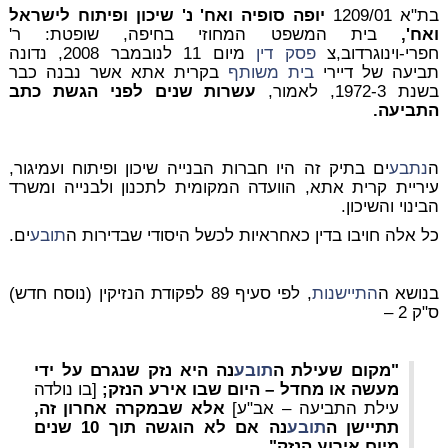
בת"א 1209/01
יופה סופיה ואח' נ' שיכון ופיתוח לישראל
ואח',
בית המשפט המחוזי בחיפה, שופטת: ר'
חפרי-וינוגרדוב,צ
פסק דין
מיום 11 לנובמבר 2008, נדונה
תביעה של דיירי
בית משותף
בקרית אתא אשר נבנה כבר
בשנת 1972-3, לאמור,
עשרות שנים לפני הגשת כתב
התביעה.
ה
נתבע
ים בתיק זה היו חברות הבנייה שיכון ופיתוח ועמיגור,
עיריית קרית אתא, הוועדה המקומית לתכנון ולבנייה ומשרד
הבינוי והשיכון.
כל אלה חויבו בדין כאחראיות לכשל היסודי שבדירות ה
תובע
ים.
בנושא ה
התיישנות
, לפי סעיף 89 לפקודת הנזיקין (נוסח חדש)
ס"ק 2 –
"מקום שעילת ה
תובע
נה היא נזק שנגרם על ידי
מעשה או מחדל – היום שבו אירע הנזק;
[בו נולדה
עילת התביעה – אב"ע]
אלא שבמקרה אחרון זה,
תתיישן ה
תובע
נה אם לא הוגשה תוך 10 שנים
מיום אירוע הנזק".