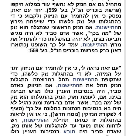
מתחיל גם אם הנזק לא נחשף עוד במלוא היקפו
(פרשת בוכריס הנ"ל, בע' 559). יחד עם זאת,
נפסק כי אין להחמיר עם הניזוק ולקבוע כי די
בהתגלותו של נזק כלשהו כדי שייפתח מירוץ
ה
התיישנות
. אם הנזק הראשוני שנתגלה הוא נזק
של "מה בכך", אשר אדם סביר לא היה מגיש
תביעה בגינו, לא יהיה בהתגלותו כדי להתחיל את
מרוץ ה
התיישנות
. עמד על כך השופט (כתוארו
דאז) ברק בפרשת בוכריס הנ"ל, בע' 559:
"עם זאת נראה לי, כי אין להחמיר עם הניזוק יתר
על המידה. לא די בהתגלות נזק כלשהו, כדי
שתקופת ה
התיישנות
תחל במרוצתה. התגלות
הנזק תחל את ה
התיישנות
, אם הניזוק, כאדם
סביר, היה בנסיבות העניין כולו מגיש תביעה
בגינו. אם, לעומת זאת, הנזק בהתגלותו הוא נזק
של 'מה בכך', אשר 'אדם בר-דעת ומזג כרגיל לא
היה בא בנסיבות הנתונות בתלונה על כך' (סעיף
4 לפקודת הנזיקין [נוסח חדש]), כי אז אין לראות
בהתגלות זו כמועד תחילת ה
התיישנות
, ויש
לדחות אותו מועד עד להתגלותו של אותו נזק,
שאדם סביר היה
תובע
בנסיבות העניין כולו