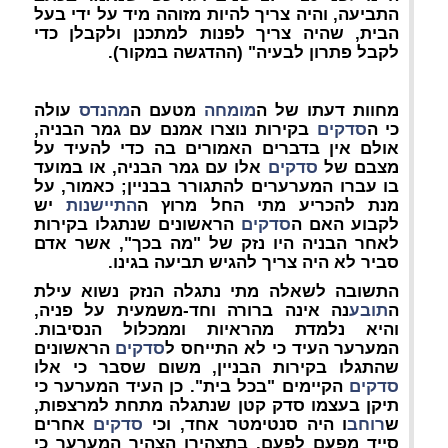
התביעה, והיה צריך להיות מזוהה מיד על ידי בעל
הבית, שהיה צריך לפנות למתכנן ולקבלן כדי
לקבל פתרון לבעיה" (ההדגשה במקור).
מחוות דעתו של ה
מומחה
מטעם ה
מהנדס
עולה
כי ה
סדקים
בקירות נוצרו אמנם עם גמר הבניה,
אולם אין בדברים האמורים בה כדי להעיד על
מצבם של
סדקים
אלו עם גמר הבניה, או במועד
בו עברו המערערים להתגורר בבניין; כאמור, על
מנת להכריע מתי החל מרוץ ה
התיישנות
יש
לקבוע האם ה
סדקים
הראשונים שנתגלו בקירות
לאחר הבניה היו נזק של "מה בכך", אשר אדם
סביר לא היה צריך להגיש תביעה בגינו.
התשובה לשאלה מתי נתגלה הנזק נשוא עילת
ה
תובע
נה אינה ברורה וחד-משמעית על פניה,
והיא נלמדת מהראיות וממכלול הנסיבות.
המערער העיד כי לא התייחס ל
סדקים
הראשונים
שהתגלו בקירות הבניין, משום שסבר כי אלו
סדקים
הקיימים "בכל בית". כן העיד המערער כי
תיקן בעצמו סדק קטן שנתגלה מתחת למרצפות,
ש
רוחב
ו היה סנטימטר אחד, וכי
סדקים
אחרים
סייד מפעם לפעם. בתצהירו הצהיר המערער כי