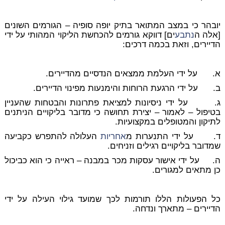
יובהר כי במצב המתואר בתיק יופה סופיה – הגורמים השונים
[אלה ה
נתבע
ים] דווקא גורמים להכחשת הליקוי המהותי על ידי
הדיירים, וזאת בכמה דרכים:
א. על ידי העלמת ממצאים הנדסיים מהדיירים.
ב. על ידי הרגעת הרוחות והימנעות מפינוי הדיירים.
ג. על ידי ניסיונות למציאת פתרונות והבטחות שהעניין
בטיפול – לאמור – יצירת תחושה כי מדובר בליקויים הניתנים
לתיקון והמטופלים במקצועיות.
ד. על ידי התנערות מ
אחריות
העלולה להתפרש כקביעה
שמדובר בליקויים רגילים וזניחים.
ה. על ידי אישור עסקות מכר במבנה – ראייה כי הוא כביכול
כן מתאים למגורים.
כל הפעולות הללו תורמות לכך שמועד גילוי העילה על ידי
הדיירים – מתארך ונדחה.