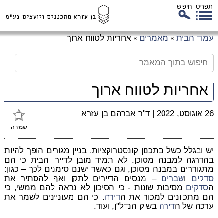
תפריט
חיפוש
לג
עמוד הבית
מאמרים
אחריות לטווח ארוך
»
»
כן
זי
אחריות לטווח ארוך
26 אוגוסט, 2022
|
ד"ר אברהם בן עזרא
שמירה
יש ובגלל כשל בתכנון קונסטרוקציות, בניין מגורים הופך להיות
בהדרגה למבנה מסוכן. לא תמיד מובן לדיירי הבית כי הם
מתגוררים במבנה מסוכן, וגם כאשר ישנם סימנים לכך – כגון:
סדקים
ו
שברים
– מנסים הדיירים לתקן ואף להסתיר את
ה
סדקים
מסיבות שונות - כי הסיכון לא נראה להם ממשי, כי
הם מתכוונים למכור את ה
דירה
, כי הם מעוניינים לשמר את
ערכה של ה
דירה
בשוק הנדל"ן, ועוד.