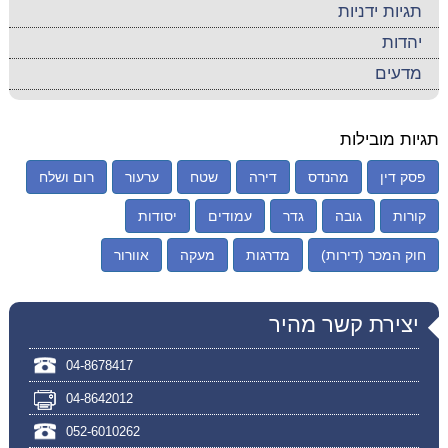
תגיות ידניות
יהדות
מדעים
תגיות מובילות
פסק דין
מהנדס
דירה
שטח
ערעור
רום ושלח
קורות
גובה
גדר
עמודים
יסודות
חוק המכר (דירות)
מדרגות
מעקה
אוורור
יצירת קשר מהיר
04-8678417
04-8642012
052-6010262