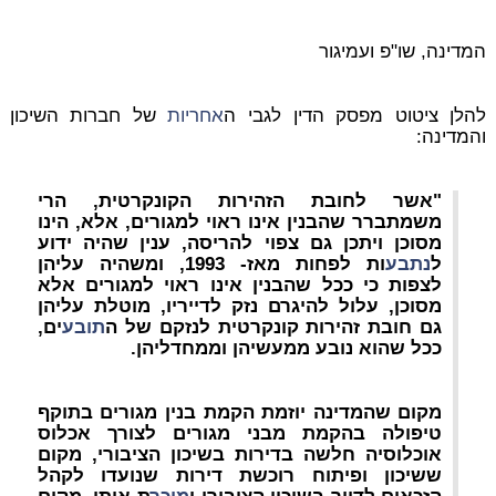
המדינה, שו"פ ועמיגור
להלן ציטוט מפסק הדין לגבי ה
אחריות
של חברות השיכון
והמדינה:
"אשר לחובת הזהירות הקונקרטית, הרי
משמתברר שהבנין אינו ראוי למגורים, אלא, הינו
מסוכן ויתכן גם צפוי להריסה, ענין שהיה ידוע
ל
נתבע
ות לפחות מאז- 1993, ומשהיה עליהן
לצפות כי ככל שהבנין אינו ראוי למגורים אלא
מסוכן, עלול להיגרם נזק לדייריו, מוטלת עליהן
גם חובת זהירות קונקרטית לנזקם של ה
תובע
ים,
ככל שהוא נובע ממעשיהן וממחדליהן.
מקום שהמדינה יוזמת הקמת בנין מגורים בתוקף
טיפולה בהקמת מבני מגורים לצורך אכלוס
אוכלוסיה חלשה בדירות בשיכון הציבורי, מקום
ששיכון ופיתוח רוכשת דירות שנועדו לקהל