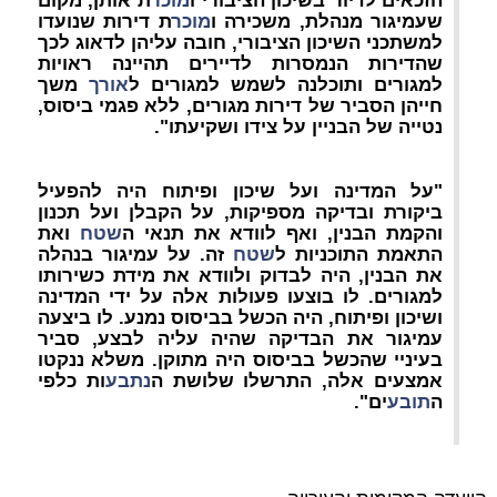
הזכאים לדיור בשיכון הציבורי ו
מוכר
ת אותן, מקום
שעמיגור מנהלת, משכירה ו
מוכר
ת דירות שנועדו
למשתכני השיכון הציבורי, חובה עליהן לדאוג לכך
שהדירות הנמסרות לדיירים תהיינה ראויות
למגורים ותוכלנה לשמש למגורים ל
אורך
משך
חייהן הסביר של דירות מגורים, ללא פגמי ביסוס,
נטייה של הבניין על צידו ושקיעתו".
"על המדינה ועל שיכון ופיתוח היה להפעיל
ביקורת ובדיקה מספיקות, על הקבלן ועל תכנון
והקמת הבנין, ואף לוודא את תנאי ה
שטח
ואת
התאמת התוכניות ל
שטח
זה. על עמיגור בנהלה
את הבנין, היה לבדוק ולוודא את מידת כשירותו
למגורים. לו בוצעו פעולות אלה על ידי המדינה
ושיכון ופיתוח, היה הכשל בביסוס נמנע. לו ביצעה
עמיגור את הבדיקה שהיה עליה לבצע, סביר
בעיניי שהכשל בביסוס היה מתוקן. משלא ננקטו
אמצעים אלה, התרשלו שלושת ה
נתבע
ות כלפי
ה
תובע
ים".