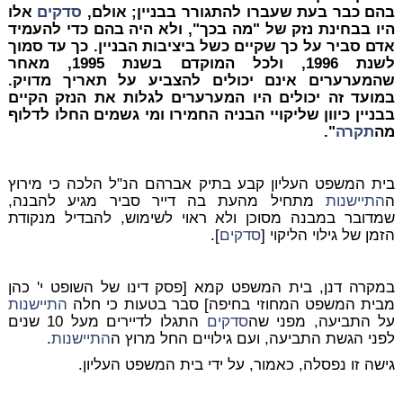
בהם כבר בעת שעברו להתגורר בבניין; אולם,
סדקים
אלו
היו בבחינת נזק של "מה בכך", ולא היה בהם כדי להעמיד
אדם סביר על כך שקיים כשל ביציבות הבניין. כך עד סמוך
לשנת 1996, ולכל המוקדם בשנת 1995, מאחר
שהמערערים אינם יכולים להצביע על תאריך מדויק.
במועד זה יכולים היו המערערים לגלות את הנזק הקיים
בבניין כיוון שליקויי הבניה החמירו ומי גשמים החלו לדלוף
מה
תקרה
".
בית המשפט העליון קבע בתיק אברהם הנ"ל הלכה כי מירוץ
ה
התיישנות
מתחיל מהעת בה דייר סביר מגיע להבנה,
שמדובר במבנה מסוכן ולא ראוי לשימוש, להבדיל מנקודת
הזמן של גילוי הליקוי [
סדקים
].
במקרה דנן, בית המשפט קמא [פסק דינו של השופט י' כהן
מבית המשפט המחוזי בחיפה] סבר בטעות כי חלה
התיישנות
על התביעה, מפני שה
סדקים
התגלו לדיירים מעל 10 שנים
לפני הגשת התביעה, ועם גילויים החל מרוץ ה
התיישנות
.
גישה זו נפסלה, כאמור, על ידי בית המשפט העליון.