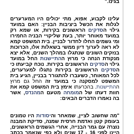
בגינו."
עלינו לקבוע, אפוא, מתי יכולים היו המערערים
לגלות את הכשל ביציבות הבניין: האם במועד
גילוי ה
סדקים
הראשונים בקירות, או שמא רק
במועד מאוחר יותר, בעת שליקויי הבניה החמירו
ומי גשמים החלו לחדור לבניין. בית המשפט קמא
לא ראה לערוך דיון ממשי בשאלות אלו, הכרוכות
בנזקים השונים שנתגלו במהלך השנים, אלא יצא
מנקודת הנחה כי מרוץ ה
התיישנות
החל במועד
גילוי ה
סדקים
הראשונים בקירות. נוכח קביעתו כי
ה
סדקים
הראשונים בקירות נתגלו למערערים,
לכל המאוחר, כשעברו להתגורר בבניין, הגיע בית
המשפט למסקנה כי במועד זה
החל גם מרוץ
ה
התיישנות
. בהכרעתו
אימץ בית המשפט קמא את
חוות דעתו של ה
מומחה
מטעם ה
מהנדס
, אשר
בה נאמרו הדברים הבאים:
"מה שחשוב לציין, שמאחר וה
יסודות
היו טמונים
בעומק קטן ואדמת חרסית שמנה, סדיקת המבנה
נוצרה עם גמר הבנייה, אחרי הגשמים הראשונים,
היינו לפני 16 - 17 שנים ולא כפי שנאמר בכתב