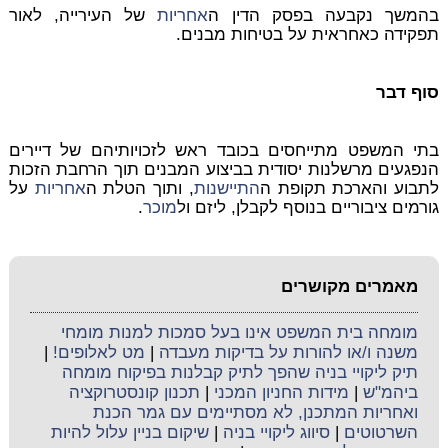
בהמשך נקבעה בפסק הדין ה
אחריות
של העירייה, לאור
תפקידה כאחראית על בטיחות מבנים.
סוף דבר
בתי המשפט מתייחסים בכובד ראש לזכויותיהם של דיירים
הנפגעים מרשלנות יסודית בביצוע המבנים תוך הרחבת הזכות
לתבוע והארכת תקופת ה
התיישנות
, ותוך הטלת ה
אחריות
על
גורמים ציבוריים בנוסף לקבלן, ליזם ול
מוכר
.
מאמרים מקושרים
מומחה בית המשפט אינו בעל סמכות למנות מומחי
משנה ו/או להורות על בדיקות מעבדה
|
מט לאלופים!
|
תיק ליקויי בניה שהפך לתיק קבלנות בפיקוח מומחה
ביהמ"ש
|
מידות החניון המכני
|
תכנון קונסטרוקציה
ואחריות המתכנן, לא מסתיימים עם גמר הכנת
השרטוטים
|
סיווג ליקויי בניה
|
שיקום בניין עלול להיות