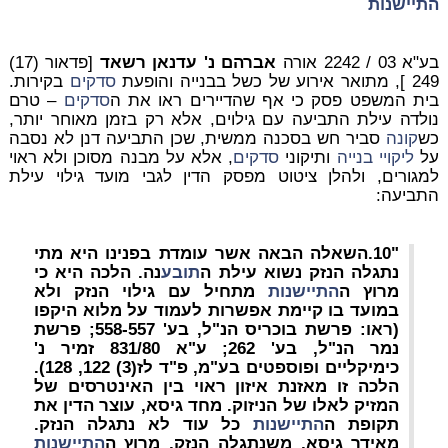
התיישנות
בע"א 03 / 2242 אורה
אברהם נ' עדנאן רשאד
[פדאור (17)
249 ], מתואר אירוע של כשל בבנייה והופעת
סדקים
בקירות.
בית המשפט פסק כי אף שהדיירים ראו את ה
סדקים
– טרם
נולדה עילת התביעה עם גילוים, אלא רק בזמן מאוחר יותר,
כש
קונה
סביר חש בסכנה ממשית, שכן התביעה דנן לא נסבה
על
ליקויי בנייה
ותיקוני
סדקים
, אלא על מבנה מסוכן ולא ראוי
למגורים, ולהלן ציטוט מפסק הדין לגבי מועד גילוי עילת
התביעה:
"10.השאלה הבאה אשר עומדת בפנינו היא מתי
נתגלה הנזק נשוא עילת ה
תובע
נה. הלכה היא כי
מרוץ ה
התיישנות
מתחיל עם גילוי הנזק ולא
במועד בו קיימת אפשרות לעמוד על מלוא היקפו
(ראו: פרשת בוכריס הנ"ל, בע' 558-557; פרשת
נמר הנ"ל, בע' 262; ע"א 831/80 זמיר נ'
כימיקליים ופוספטים בע"מ, פ"ד לז(3) 122, 128).
הלכה זו מאזנת איזון ראוי בין האינטרסים של
המזיק לאלו של הניזוק. מחד גיסא, עוצר הדין את
תקופת ה
התיישנות
כל עוד לא נתגלה הנזק.
מאידך גיסא, משנתגלה הנזק, מרוץ ה
התיישנות