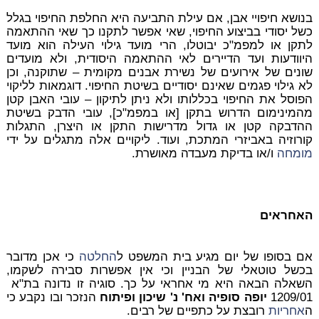
בנושא חיפויי אבן, אם עילת התביעה היא החלפת החיפוי בגלל
כשל יסודי בביצוע החיפוי, שאי אפשר לתקנו כך שאי ההתאמה
לתקן או למפמ"כ יבוטלו, הרי מועד גילוי העילה הוא מועד
היוודעות ועד הדיירים לאי ההתאמה היסודית, ולא מועדים
שונים של אירועים של נשירת אבנים מקומית – שתוקנה, וכן
לא גילוי פגמים שאינם יסודיים בשיטת החיפוי. דוגמאות לליקוי
הפוסל את החיפוי בכללותו ולא ניתן לתיקון – עובי האבן קטן
מהמינימום הדרוש בתקן [או במפמ"כ], עובי הדבק בשיטת
ההדבקה קטן או גדול מדרישות התקן או היצרן, התגלות
קורוזיה באביזרי המתכת, ועוד. ליקויים אלה מתגלים על ידי
מומחה
ו/או בדיקת מעבדה מאושרת.
האחראים
אם בסופו של יום מגיע בית המשפט ל
החלטה
כי אכן מדובר
בכשל טוטאלי של הבניין וכי אין אפשרות סבירה לשקמו,
השאלה הבאה היא מי אחראי על כך. סוגיה זו נדונה בת"א
1209/01
יופה סופיה ואח' נ' שיכון ופיתוח
הנזכר ובו נקבע כי
ה
אחריות
רובצת על כתפיים של רבים.