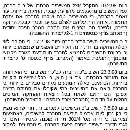
ביום 10.2.98 התקבל אצל המשיבים מכתבו של ב"כ חברה,
לפיו המשיבים מתעלמים מהודעת קבלת החזקה בדירות. עוד
נאמר במכתב, כי המשיבים טרם שילמו לחברה את יתרת
התמורה, אותה היה עליהם לשלם במועד וכנגד קבלת החזקה
ב
דירה
, ולפיכך הם מפרים את הסכם המכר הפרה יסודית
(המכתב צורף כנספחים ח 2-1לתצהיר התשובה).
ב"כ המשיבים השיב לב"כ חברה ביום 17.2.98, כי הסיבה לאי
קבלת החזקה בדירות הינה הליקויים והפגמים שנמצאו בדירות
וכי בכוונת המשיבים להמציא לחברה חוות דעת מגורם מקצועי
ומוסמך התומכת באמור (המכתב צורף כנספח ט' לתצהיר
התשובה).
ביום 23.3.98 השיב ב"כ החברה לב"כ המשיבים, כי הוא דוחה
את האמור במכתבו. עוד ציין הוא, כי ככל שקיימים ליקויים
בדירות, הם אינם כאלה המונעים מגורים סבירים בדירות וכי
החברה רואה את המשיבים כמי שקיבלו את החזקה ב
דירה
ולפיכך הם יחויבו לשאת בכל הוצאות ההחזקה והמיסים
החלים על הדירות (המכתב צורף כנספח י' לתצהיר התשובה).
ביום 7.5.98 השיב ב"כ המשיבים למכתב זה, תוך שהוא מציין
כי רק נכון ליום אתמול הודיעה החברה למשיבים, באמצעות
נציגתם, כי
דירה
מס' 301/4 תהיה מוכנה למסירה היום וכי
לגבי ה
דירה
השנייה מסרה נציגת החברה, כי טרם ניתן למסור