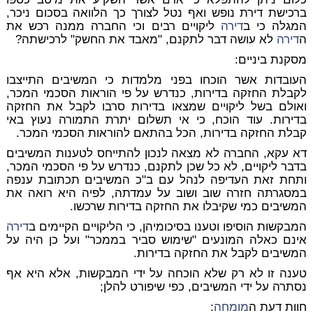
ברכישת דירת נופש ואף נטל לצורך כך הלוואה בסכום ניכר,
המגלה כי ב
דירה
ליקויים רבים וכי החברה ממנה רכש את
ה
דירה
לא עושה דבר לתקנם, "מאבד את החשק" לרכישתה?
מסקנת ביניים:
העובדות אשר הוכחו בפני מלמדות כי המשיבים התייצבו
לקבלת החזקה בדירות, כנדרש על פי הוראות הסכמי המכר,
ואולם בשל ליקויים שמצאו בדירות סרבו לקבל את החזקה
בדירות. עוד הוכח, כי אי תשלום יתרת התמורה נעוץ באי
קבלת החזקה בדירות, הכל בהתאם להוראות הסכמי המכר.
דא עקא, החברה לא מצאה לנכון להתייחס לטענות המשיבים
בדבר ליקויים, לא כל שכן לתקנם, כנדרש על פי הסכמי המכר,
ותחת זאת העדיפה לנהל עם ב"כ המשיבים תכתובת ענפה
במסגרתה חזרה שוב ושוב על עמדתה, לפיה היא רואה את
המשיבים כמי שקיבלו את החזקה בדירות שרכשו.
המבקשות הוסיפו וטענו בסיכומיהן, כי הליקויים הקיימים ב
דירה
אינם כאלה המונעים "שימוש סביר בממכר" ועל כן היה על
המשיבים לקבל את החזקה בדירות.
טענה זו לא רק שלא הוכחה על ידי המבקשות, אלא היא אף
נסתרה על ידי המשיבים, כפי שיפורט להלן;
חוות דעת ה
מומחה
: