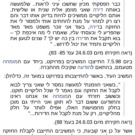
כבר הפסקתי מכיון שחשכו עיני לראות.. שלמעשה
באותה
דירה
שאני מוזמן אליה שנית או שלישית,
אותם הליקויים ממשיכים להיות בדיוק אותו דבר והם
רצו רק למהר על מנת להחתים אותי ולמסור לי את
החזקה ב
דירה
, בעוד אני זוכר משפט מאד מאד
שהפריע לי וכעסתי עליו, שאמרו לי מה איכפת לך –
בוא תקבל את ה
דירה
בין כה יש לך 7 שנים לטעון את
הליקויים ותמיד את יכול לדרוש.. "
(ראה חקירתו מיום 24.6.03 עמ' 85- 83).
ביום 7.5.98 התייצבו המשיבים בפרויקט, ביחד עם ה
מומחה
מטעמם, בהתאם ל
הודעה
שקיבלו מהחברה.
המשיב העיד, באשר להתייצבותו בפרויקט במועד זה, כדלהלן:
"..כשאני הוזמנתי למעשה נמסר לי שאני צריך לבוא
לקבל את החזקה וגם נאמר לי שכל הליקויים תוקנו,
וכששוב חזרתי עם ה
מומחה
אז אנחנו ראינו
והתוודענו ששום דבר לא תוקן ואני הייתי גם מוכן
בחלק מהפגישות האלו, אפילו לוותר על חלק
מהליקויים, רק על מנת לקבל את הדירות..."
(ראה חקירתו מיום 24.6.03 בעמ' 88).
אשר על כן אני קובעת, כי המשיבים התייצבו לקבלת החזקה