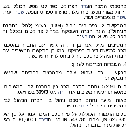
בהסכמי המכר הו
גדר
הפרויקט כפרויקט נופש הכולל 520
דירות מגורי נופש, בית מלון, מועדון ספורט ונופש,
שטח
י עזר,
שטח
ים ציבוריים ועוד.
המבקשת 2, כפר הים ניהול (1994) בע"מ (להלן: "
חברת
הניהול
"), הינה חברה העוסקת בניהול פרויקטים ובכלל זה
הפרויקט נשוא ה
תובע
נה.
המשיבים, מייק ואנה בן דוד, התקשרו עם החברה בהסכמי
מכר לרכישת דירות בפרויקט. כמו כן התקשרו המשיבים עם
חברת הניהול בהסכם ניהול ביחס לדירות שרכשו.
4. העובדות הצריכות לעניין:
הרקע – כפי שהוא עולה מהמרצת הפתיחה שהגישו
המבקשות:
ביום 5.2.96 נחתם הסכם מכר בין החברה לבין המשיבים,
במסגרתו רכשו המשיבים את
דירה
מס'
309/3
בפרויקט.
באותו מועד נחתם הסכם ניהול בין חברת הניהול לבין
המשיבים, ביחס ל
דירה
שרכשו.
סכום התמורה הכוללת על פי הסכם המכר עמד על סך של
625,385 ₪, מהם 543,785 ₪ בגין ה
דירה
ו-81,600 ₪ בגין
רכישת מניה בחברת הניהול.