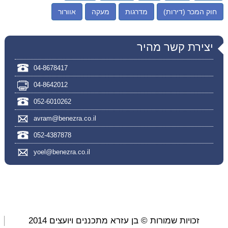
חוק המכר (דירות)
מדרגות
מעקה
אוורור
יצירת קשר מהיר
04-8678417
04-8642012
052-6010262
avram@benezra.co.il
052-4387878
yoel@benezra.co.il
זכויות שמורות © בן עזרא מתכננים ויועצים 2014