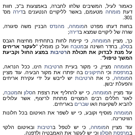
כאמור לעיל, המשיבים שלחו לחברה, באמצעות ב"כ, חוות
דעת
מומחה
מטעמם, באשר לליקויים הנטענים ב
דירה
מס'
301.
בחוות דעתו מפרט ה
מומחה
,
מהנדס
הבניין משה סיגורה,
שורה של ליקויים שמצא ב
דירה
;
כך, מציין ה
מומחה
, כי קיימת לחות בתחתית מחיצות הגבס
ב
סלון
, בחדר השינה וב
מטבח
ועל כן מומלץ "
לעקור אריחים
על מנת לבדוק את תכולת ה
רטיבות
במצע החול וקביעת
המשך טיפול
".
ה
מומחה
מציין, כי מקור בעיית ה
רטיבות
הינו, ככל הנראה,
ב
מרפסת
וכי ה
תיקונים
בה יפתרו את מקור הבעיה. עוד מציין
ה
מומחה
, כי את ה
רטיבות
יש לייבש על ידי עקירת אריחים
והפעלת יבשן.
עוד מציין ה
מומחה
, כי יש להחליף את רצפת ה
סלון
וה
מטבח
,
לאור חללים רבים המצויים מתחת לריצוף, אשר עלולים
להביא לשקיעות ו/או
שברים
באריחים.
ה
מומחה
מוסיף וקובע, כי יש לשפר את האיטום בכל חלונות
הוויטרינה.
עוד מציין ה
מומחה
, כי יש לטפל ב
רטיבות
ובאיטום הלקוי
ב
מרפסת
ה
סלון
וכי יש לעקור את האמבטיה ולדפנה.