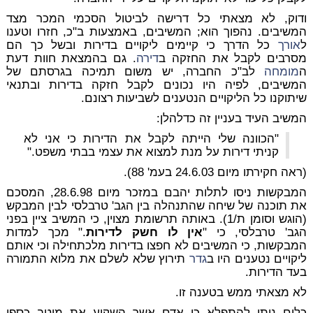
ודוק, לא מצאתי כל דרישה לביטול הסכמי המכר מצד
המשיבים. נהפוך הוא; המשיבים, באמצעות ב"כ, חזרו וטענו
ל
אורך
כל הדרך כי קיימים ליקויים בדירות ובשל כך הם
מסרבים לקבל את החזקה ב
דירה
. גם בהמצאת חוות דעת
ה
מומחה
לב"כ החברה, יש משום תמיכה בגרסתם של
המשיבים, לפיה היו נכונים לקבל חזקה בדירות ובתנאי
שיתוקנו כל הליקויים הנטענים לשביעות רצונם.
המשיב העיד בעניין זה כדלהלן:
"הכוונה שלי הייתה לקבל את הדירות כי אני לא
קניתי דירות על מנת למצוא את עצמי בבתי משפט."
(ראה חקירתו מיום 24.6.03 בעמ' 88).
המבקשות ניסו לתלות יהבם במזכר מיום 28.6.98, המסכם
את תוכנה של שיחה שהתנהלה בין הגב' טרבלסי לבין המבקש
(הוגש וסומן ת/1). באותה תרשומת מצוין, כי המשיב ציין בפני
הגב' טרבלסי, כי "
אין לו חשק לדירות
." מכך למדות
המבקשות, כי המשיבים לא חפצו בדירות מלכתחילה וכי אותם
ליקויים נטענים היו ב
גדר
תירוץ שלא לשלם את מלוא התמורה
בעד הדירות.
לא מצאתי ממש בטענה זו.
כלום ניתן להתפלא כי אדם אשר השקיע את מיטב כספו