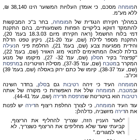
ה
מומחה
מסכם, כי אומדן העלויות המשוער הינו 38,140 ₪,
ללא מע"מ.
במהלך חקירתו הנגדית של ה
מומחה
, בחר ב"כ המבקשות
להתמקד דווקא בליקויים הפחות משמעותיים, בהם התקנת
דמי בלוח החשמל (ראה חקירתו מיום 18.3.03 בעמ' 20),
התקנת מספר לדלת (שם, עמ' 21-20), ניקיון טפט הדלת
והידית מפגיעות צבע (שם, בעמ' 21), החלפת פיני ה
נעילה
בדלת לכאלו המתאימים לתנאי מזג האוויר (שם, בעמ' 22),
"קפיצה" בקיר ה
סלון
(שם, עמ' 32- 27), מיקומו של מנוע
המקרר ב
מטבח
(שם, עמ' 37-35), מסילת הוויטרינה ב
מרפסת
(שם, עמ' 38-37), קיומו של כתם ירוק באסלה (שם, בעמ' 39)
וכיו"ב.
ה
מומחה
העיד כי זיהה
רטיבות
גם ב
סלון
, בחדר השינה
וב
מטבח
. ה
מומחה
שלל את האפשרות כי מקורה של אותה
רטיבות
הוא בויטרינות ש
מרפסת
ה
דירה
(שם, עמ' 44-41).
עוד העיד ה
מומחה
, כי לצורך החלפת ריצוף ה
דירה
יש לפנות
את ה
דירה
מיושביה, כדלהלן:
"לאור העניין הזה, שצריך להחליף את הריצוף,
קביעתי שעד שלא מחליפים את הריצוף כשצריך, לא
ראוי למגורים."