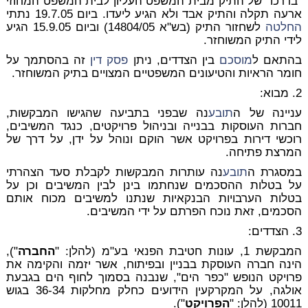
"בדרכו" של התיק מבית המשפט העליון לבית המשפט המחוזי
ארעה תקלה והתיק אבד ולא הגיע ליעדו. ביום 19.7.05 נתתי
החלטה
לשחזור התיק (בש"א 14804/05) וביום 15.9.05 הגיע
לידי התיק המשוחזר.
בהתאם ל
מוסכם
בין הצדדים, ניתן
פסק דין
זה בהסתמך על
חומר הראיות והטיעונים המשפטיים המצויים בתיק המשוחזר.
2. מבוא:
עניינה של ה
תובע
נה שבפני בתביעה שהגישו המבקשות,
חברות העוסקות בבנייה ובניהול פרויקטים, כנגד המשיבים,
רוכשי דירות בפרויקט אשר הוקם ונוהל על ידן, על דרך של
המרצת פתיחה.
במסגרת ה
תובע
נה עותרות המבקשות לקבלת סעד הצהרתי
על בטלות ההסכמים שנחתמו בינן לבין המשיבים וכן על
בטלות הערבויות הבנקאיות שנתנו למשיבים מכוח אותם
הסכמים, זאת נוכח הפרתם על ידי המשיבים.
3. הצדדים:
המבקשת 1, עונות חטיבת הפנאי בע"מ (להלן: "
החברה
"),
הינה חברה העוסקת בבניין ובפיתוח, אשר יזמה והקימה את
פרויקט הנופש "כפר הים", שנבנה בסמוך לחוף הים בגבעת
אולגה, על המקרקעין הידועים כחלק מחלקות 36-34 בגוש
10011 (להלן: "
הפרויקט
").