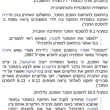
(המכתב צורף כנספח י"ז לתצהיר התשובה).
התשתית ההסכמית והנורמטיבית:
בהתאם להוראות הסכם המכר, התשלום האחרון בגין ה
דירה
הותנה במסירת החזקה בה לידי המשיבים (ראה נספח ב'
להסכם המכר).
בסעיף 6.1 להסכמי המכר התחייבה החברה,
"למסור את הממכר ל
קונה
, כשהוא ראוי למגורים,
בנוי וגמור בהתאם למפרט ולתכנית".
"הממכר" הו
גדר
בהסכם המכר, כ"דירת מגורי נופש ו
חניה
מקורה" ומועד המסירה נקבע לחודש אפריל 1997.
עוד הוסכם, כי במועד המסירה ייערך
פרוטוקול
, בו יציינו
הצדדים הערות בדבר ליקויים ו
תיקונים
שיש לבצע בממכר וכי
החברה תתקן את הליקויים אשר צוינו ב
פרוטוקול
ואושרו על ידי
נציג החברה בהקדם האפשרי, תוך שליקויים המונעים מגורים
סבירים יתוקנו לאלתר (ראה סעיפים 6.12 ו- 6.13 להסכם
המכר).
בסעיף 16.5 להסכם המכר הוסכם, כדלהלן:
"ה
קונה
מתחייב לקבל את החזקה בממכר במועד
שנקבע כאמור באם תוקנו מרבית הליקויים אותם ציין
ה
קונה
בפרטיכל כאמור אף אם לטענתו ייותרו