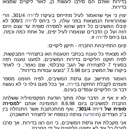
בדירות ואולם הם סירבו לעשות כן, לאור ליקויים שמצאו
בדירות.
יצוין כי אף שהאמור לעיל מתייחס בעיקרו ל
דירה
301/4, הרי
שמהראיות הנמצאות בפני עולה, כי ביחס ל
דירה
309/3 לא
קיבלו המשיבים כל זימון שהוא למסירה סופית עד עצם היום
הזה ועל כן הדברים שנאמרו לעיל יפים, על אחת כמה וכמה,
גם ביחס ל
דירה
זו.
קיום התחייבויות החברה - תיקון ליקויים:
לא מצאתי כל טענה בכתבי הטענות ו/או בתצהירי המבקשות,
לפיה תוקנו הליקויים בדירות המשיבים, למעט טענה רפה
בסעיף 7 לתצהירה של הגב' טרבלסי, שם נאמר, כי לאחר
ביקורו של המשיב ביום 7.5.98 "בוצעו עבודות בדירות".
האמור מתיישב עם גרסת המשיבים, לפיה הוזמנו מספר
פעמים לקבלת החזקה ב
דירה
, אך בכל פעם גילוי כי לא נעשה
דבר וכי הליקויים עומדים בעינם.
לא זו אף זו, הדבר עולה מתוך הודעת הפקסימיליה ששלחה
החברה למשיבים ביום 8.6.98 המזמינה אותם "
למסירה
סופית של
דירה
301/4
", ואף מהתכתובת אשר התנהלה בין
ב"כ הצדדים (ה
הודעה
צורפה כנספח יא' לתצהיר התשובה).
אני מקבלת את גרסת המשיבים, כי הם רצו בדירות, אך סרבו
לקבלן כל עוד לא יתוקנו הליקויים על ידי החברה.