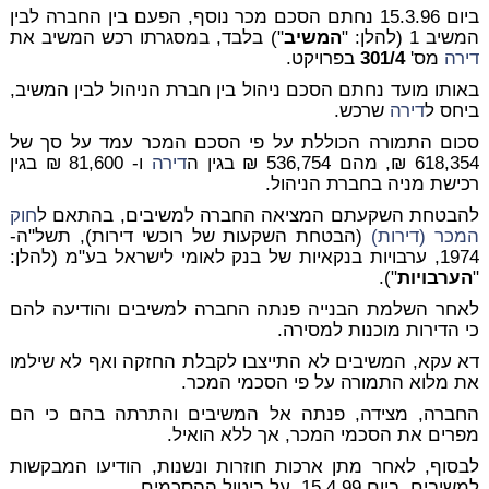
ביום 15.3.96 נחתם הסכם מכר נוסף, הפעם בין החברה לבין
המשיב 1 (להלן: "
המשיב
") בלבד, במסגרתו רכש המשיב את
דירה
מס'
301/4
בפרויקט.
באותו מועד נחתם הסכם ניהול בין חברת הניהול לבין המשיב,
ביחס ל
דירה
שרכש.
סכום התמורה הכוללת על פי הסכם המכר עמד על סך של
618,354 ₪, מהם 536,754 ₪ בגין ה
דירה
ו- 81,600 ₪ בגין
רכישת מניה בחברת הניהול.
להבטחת השקעתם המציאה החברה למשיבים, בהתאם ל
חוק
המכר (דירות)
(הבטחת השקעות של רוכשי דירות), תשל"ה-
1974, ערבויות בנקאיות של בנק לאומי לישראל בע"מ (להלן:
"
הערבויות
").
לאחר השלמת הבנייה פנתה החברה למשיבים והודיעה להם
כי הדירות מוכנות למסירה.
דא עקא, המשיבים לא התייצבו לקבלת החזקה ואף לא שילמו
את מלוא התמורה על פי הסכמי המכר.
החברה, מצידה, פנתה אל המשיבים והתרתה בהם כי הם
מפרים את הסכמי המכר, אך ללא הואיל.
לבסוף, לאחר מתן ארכות חוזרות ונשנות, הודיעו המבקשות
למשיבים, ביום 15.4.99, על ביטול ההסכמים.