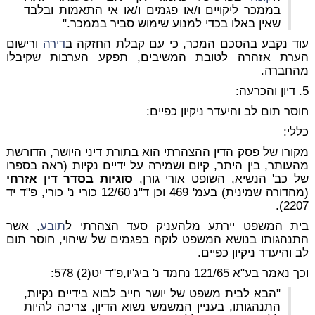
בממכר ליקויים ו/או פגמים ו/או אי התאמות ובלבד
שאין באלו בכדי למנוע שימוש סביר בממכר."
עוד נקבע בהסכם המכר, כי עם קבלת החזקה ב
דירה
ורישום
הערת אזהרה לטובת המשיבים, תפקע הערבות שקיבלו
מהחברה.
5. דיון והכרעה:
חוסר תום לב והיעדר ניקיון כפיים:
כללי:
מקורו של פסק הדין ההצהרתי הוא בתורת דיני היושר, הדורשת
מהעותר, בין היתר, קיום ושמירה על ידיים נקיות (ראה בספרו
של כב' הנשיא, השופט אורי גורן,
סוגיות בסדר דין אזרחי
(מהדורה שמינית) בעמ' 469 וכן ד"נ 12/60
כורי נ' כורי
, פ"ד יד
2207).
בית המשפט יירתע מלהעניק סעד הצהרתי ל
תובע
, אשר
התנהגותו בנושא המשפט לוקה בפגמים של שיהוי, חוסר תום
לב והיעדר ניקיון כפיים.
וכך נאמר בע"א 121/65
נחמד נ' ביג'יו,
פ"ד יט(2) 578:
"הבא לבית משפט של יושר חייב לבוא בידיים נקיות,
התנהגותו, בעניין המשמש נשוא הדיון, צריכה להיות