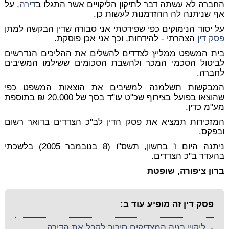
החברה לא עשתה דבר לתיקון הליקויים אשר התגלו ב
דירה
, על
אף שניתנה לה ההזדמנות לעשות כן.
על יסוד הנימוקים כפי שפירטתי אני סבורה שדין הבקשה למתן
פסק דין
הצהרתי - להידחות, וכך אני אכן פוסקת.
בית המשפט ממליץ לצדדים להשלים את ההליכים הנדרשים
לביטול הסכמי המכר ולהשבת הסכומים ששילמו המשיבים
לחברה.
המבקשות תשלמנה למשיבים את הוצאות המשפט כפי
שהוצאו בפועל בצירוף שכ"ט עו"ד בסך של 20,000 ₪ בתוספת
מע"מ כדין.
המזכירות תמציא את פסק הדין לב"כ הצדדים בדואר רשום
ובפקס.
ניתנה היום ו' בחשון, תשס"ו (8 בנובמבר 2005) בלשכתי
בהעדר ב"כ הצדדים.
ברון ציפורה, שופטת
פסק דין זה מופיע עוד ב:
-
ליקויי בניה המצדיקים סירוב לקבל את הדירה