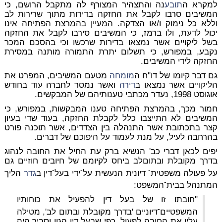
למקרא ה
תובע
נה והתצהיר המצורף לה מתקבל הרושם, כי
המשיבים סרבו לקבל את החזקה בדירות מתוך שרירות לב
וללא כל נימוק ו/או הצדקה. המעיין בהמרצת הפתיחה אינו
יכול לדעת, ולו ברמז, כי המשיבים סירבו לקבל את החזקה
בשל ליקויים אשר נמצאו בדירות שרכשו וכי בהסכם המכר
נקבע, במפורש, כי תשלום יתרת התמורה מותנה במסירת
החזקה לידי המשיבים.
גם דבר קיומו של דו"ח ה
מומחה
מטעם המשיבים, המפרט את
הליקויים אשר נמצאו ב
דירה
ואשר נמסר לחברה עוד בחודש
אוגוסט 1998, נעדר מכתבי טענותיהם של המבקשים.
חמור מכך, בהמרצת הפתיחה טענו המבקשות, במפורש, כי
המשיבים לא התייצבו כלל לקבלת החזקה, בעוד שדי בעיון
קצר בתכתובת אשר התנהלה בין הצדדים, אשר תוכנה פורט
בהרחבה לעיל, על מנת לעמוד על היפוכם של דברים.
יפים לכאן דברי כב' הנשיא ברק עת החיל את החובה לנהוג
בדרך מקובלת ובתוםלב ביחס לקיומם של חיובים חוזיים גם
-
-
-
על פעולה משפטית
דיונית הנעשית על
ידי בעל
דין ב
גדר
הליך
-
המתנהל בבית
המשפט:
"חובתו זו של בעל דין להפעיל את כוחותיו
-
המשפטיים
דיוניים 'בדרך מקובלת ובתום לב', מטילה
עליו את החובה לפעול, כפי שבעל דין הגון וסביר היה