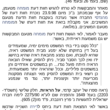
(שם, בעמ' 26 ובעמ' 46).
מאחר והמבקשות לא טרחו להגיש חוות דעת
מומחה
מטעמן,
על אף שבמכתב ב"כ מיום 23.9.98 נזכרת חוות דעת של
מהנדס
י החברה אשר נערכה בעקבות חוות הדעת מטעם
המשיבים
, אני מקבלת בזאת את חוות דעתו של ה
מומחה
מטעם המשיבים, במלואה.
מעבר לאמור, לאי הגשת חוות דעת
מומחה
מטעם המבקשות
יש גם משמעות ראייתית, באשר:
"כלל נקוט בידי בתי המשפט מימים ימיה, שמעמידים
בעל דין בחזקתו שלא ימנע מבית המשפט ראיה,
שהיא לטובתו, ואם נמנע מהבאת ראיה שהיא בהישג
ידו ואין לכך הסבר סביר, ניתן להסיק, שאילו הובאה
הראיה היתה פועל נגדו... הן במשפטים אזרחיים והן
במשפטים פליליים, וככל שהראיה יותר משמעותית,
כן רשאי בית המשפט להסיק מאי הצגתה מסקנות
מכריעות יותר וקיצוניות יותר, נגד מי שנמנע
מהצגתה".
(ראה ספרו של יעקב קדמי,
על הראיות
, חלק שלישי (תשס"ד-
2203) בעמ' 1649 וההפניה שם לע"א 2275/90
לימה חברה
ישראלית לתעשיות נ' פרץ רוזנברג
, פ"ד מז(2) 605).
באשר לאי המצאת חוות דעת ביחס ל
דירה
השנייה שרכשו