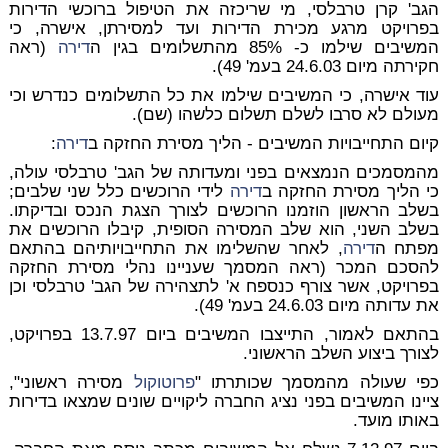
הגב' קרן טרבלסי, מי שריכזה את הטיפול ברוכשי הדירות
בפרויקט מרגע מכירת הדירות ועד למסירתן, אישרה, כי
המשיבים שילמו כ- 85% מהתשלומים בגין ה
דירה
(ראה
חקירתה מיום 24.6.03 בעמ' 49).
עוד אישרה, כי המשיבים שילמו את כל התשלומים כנדרש וכי
מעולם לא סרבו לשלם תשלום כלשהו (שם).
קיום התחייבויות המשיבים - הליך מסירת החזקה ב
דירה
:
מהמסמכים הנמצאים בפני ומעדותה של הגב' טרבלסי עולה,
כי הליך מסירת החזקה ב
דירה
לידי הרוכשים כלל שני שלבים;
בשלב הראשון
הוזמנו הרוכשים לצורך הצגת הנכס ובדיקתו.
בשלב השני
, הוא שלב המסירה הסופית, קיבלו הרוכשים את
מפתח ה
דירה
, לאחר שהשלימו את התחייבויותיהם בהתאם
להסכם המכר (ראה המסמך שעניינו נהלי מסירת החזקה
בפרויקט, אשר צורף כנספח א' לתצהירה של הגב' טרבלסי וכן
את עדותה מיום 24.6.03 בעמ' 49).
בהתאם לאמור, התייצבו המשיבים ביום 13.7.97 בפרויקט,
לצורך ביצוע השלב הראשוני.
כפי שעולה מהמסמך שכותרתו "
פרוטוקול
מסירה ראשוני",
ציינו המשיבים בפני נציג החברה ליקויים שונים שמצאו בדירות
באותו מועד.