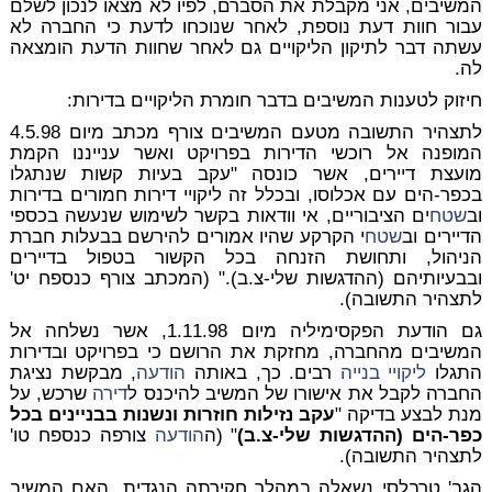
המשיבים, אני מקבלת את הסברם, לפיו לא מצאו לנכון לשלם
עבור חוות דעת נוספת, לאחר שנוכחו לדעת כי החברה לא
עשתה דבר לתיקון הליקויים גם לאחר שחוות הדעת הומצאה
לה.
חיזוק לטענות המשיבים בדבר חומרת הליקויים בדירות:
לתצהיר התשובה מטעם המשיבים צורף מכתב מיום 4.5.98
המופנה אל רוכשי הדירות בפרויקט ואשר ענייננו הקמת
מועצת דיירים, אשר כונסה "עקב בעיות קשות שנתגלו
בכפר-הים עם אכלוסו,
ובכלל זה ליקויי דירות חמורים בדירות
וב
שטח
ים הציבוריים
, אי וודאות בקשר לשימוש שנעשה בכספי
הדיירים וב
שטח
י הקרקע שהיו אמורים להירשם בבעלות חברת
הניהול, ותחושת הזנחה בכל הקשור בטפול בדיירים
ובבעיותיהם (ההדגשות שלי-צ.ב)." (המכתב צורף כנספח יט'
לתצהיר התשובה).
גם הודעת הפקסימיליה מיום 1.11.98, אשר נשלחה אל
המשיבים מהחברה, מחזקת את הרושם כי בפרויקט ובדירות
התגלו
ליקויי בנייה
רבים. כך, באותה
הודעה
, מבקשת נציגת
החברה לקבל את אישורו של המשיב להיכנס ל
דירה
שרכש, על
מנת לבצע בדיקה "
עקב
נזילות חוזרות ונשנות
בבניינים בכל
כפר-הים (ההדגשות שלי-צ.ב)
" (ה
הודעה
צורפה כנספח טו'
לתצהיר התשובה).
הגב' טרבלסי נשאלה במהלך חקירתה הנגדית, האם המשיב