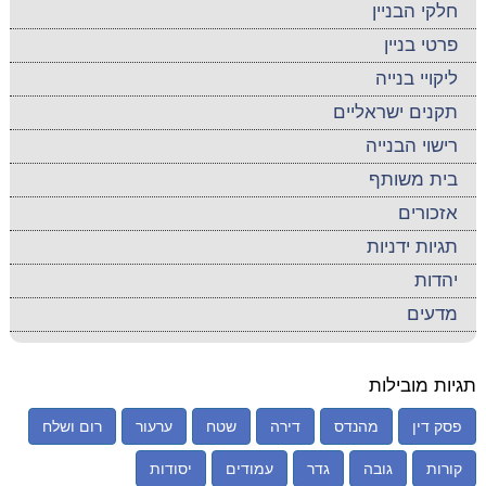
חלקי הבניין
פרטי בניין
ליקויי בנייה
תקנים ישראליים
רישוי הבנייה
בית משותף
אזכורים
תגיות ידניות
יהדות
מדעים
תגיות מובילות
פסק דין
מהנדס
דירה
שטח
ערעור
רום ושלח
קורות
גובה
גדר
עמודים
יסודות