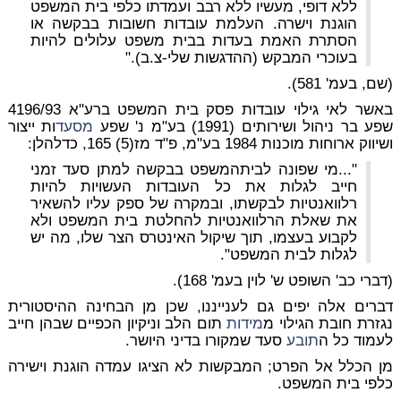
ללא דופי, מעשיו ללא רבב ועמדתו כלפי בית המשפט
הוגנת וישרה.
העלמת עובדות חשובות בבקשה
או
הסתרת האמת בעדות בבית משפט
עלולים להיות
בעוכרי המבקש
(ההדגשות שלי-צ.ב)."
(שם, בעמ' 581).
באשר לאי גילוי עובדות פסק בית המשפט ברע"א 4196/93
שפע בר ניהול ושירותים (1991) בע"מ נ' שפע
מסעד
ות ייצור
ושיווק ארוחות מוכנות 1984 בע"מ, פ"ד מז(5) 165, כדלהלן:
"...מי שפונה לביתהמשפט בבקשה למתן סעד זמני
חייב לגלות את כל העובדות העשויות להיות
רלוואנטיות לבקשתו, ובמקרה של ספק עליו להשאיר
את שאלת הרלוואנטיות להחלטת בית המשפט ולא
לקבוע בעצמו, תוך שיקול האינטרס הצר שלו, מה יש
לגלות לבית המשפט".
(דברי כב' השופט ש' לוין בעמ' 168).
דברים אלה יפים גם לענייננו, שכן מן הבחינה ההיסטורית
נגזרת חובת הגילוי מ
מידות
תום הלב וניקיון הכפיים שבהן חייב
לעמוד כל ה
תובע
סעד שמקורו בדיני היושר.
מן הכלל אל הפרט;
המבקשות לא הציגו עמדה הוגנת וישירה
כלפי בית המשפט.