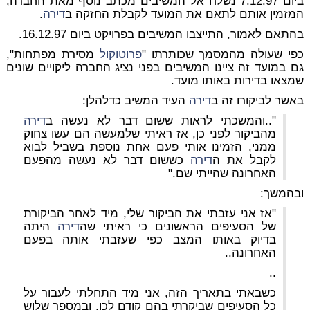
ביום 7.12.97 נשלח אל המשיבים מכתב נוסף מאת החברה,
המזמין אותם לתאם את המועד לקבלת החזקה ב
דירה
.
בהתאם לאמור, התייצבו המשיבים בפרויקט ביום 16.12.97.
כפי שעולה מהמסמך שכותרתו "
פרוטוקול
מסירת מפתחות",
גם במועד זה ציינו המשיבים בפני נציג החברה ליקויים שונים
שמצאו בדירות באותו מועד.
באשר לביקורו זה ב
דירה
העיד המשיב כדלהלן:
"..והמשכתי לראות ששום דבר לא נעשה ב
דירה
מהביקור לפני כן, אז ראיתי שלמעשה הם עשו צחוק
ממני, הזמינו אותי פעם אחת נוספת בשביל לבוא
לקבל את ה
דירה
כששום דבר לא נעשה מהפעם
האחרונה שהייתי שם."
ובהמשך:
"אז אני עזבתי את הביקור שלי, מיד לאחר הביקורת
של הסעיפים הראשונים כי ראיתי שה
דירה
היתה
בדיוק באותו המצב כפי שעזבתי אותה בפעם
האחרונה..
..
כשבאתי בתאריך הזה, אני מיד התחלתי לעבור על
כל הסעיפים שביקרתי בהם קודם לכן, ובמספר שלוש