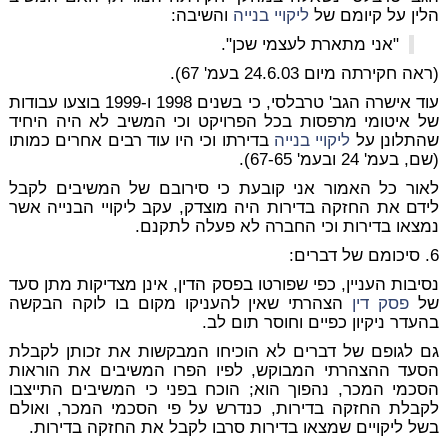
הלין על קיומם של
ליקויי בנייה
והשיבה:
"אני מתארת לעצמי שכן".
(ראה חקירתה מיום 24.6.03 בעמ' 67).
עוד אישרה הגב' טרבלסי, כי בשנים 1998 ו-1999 בוצעו עבודות
של איטומי מרפסות בכל הפרויקט וכי המשיב לא היה היחיד
שהתלונן על
ליקויי בנייה
בדירתו וכי היו עוד רבים אחרים כמותו
(שם, בעמ' 24 ובעמ' 67-65).
לאור כל האמור אני קובעת כי סירובם של המשיבים לקבל
לידם את החזקה בדירות היה מוצדק, עקב ליקויי הבנייה אשר
נמצאו בדירות וכי החברה לא פעלה לתקנם.
6. סיכומם של דברים:
נסיבות העניין, כפי שפורטו בפסק הדין, אינן מצדיקות מתן סעד
של
פסק דין
הצהרתי שאין להעניקו מקום בו לוקה הבקשה
בהעדר ניקיון כפיים וחוסר תום לב.
גם לגופם של דברים לא הוכיחו המבקשות את זכותן לקבלת
הסעד ההצהרתי המבוקש, לפיו הפרו המשיבים את הוראות
הסכמי המכר, נהפוך הוא;
הוכח בפני כי המשיבים התייצבו
לקבלת החזקה בדירות, כנדרש על פי הסכמי המכר, ואולם
בשל ליקויים שמצאו בדירות סרבו לקבל את החזקה בדירות.