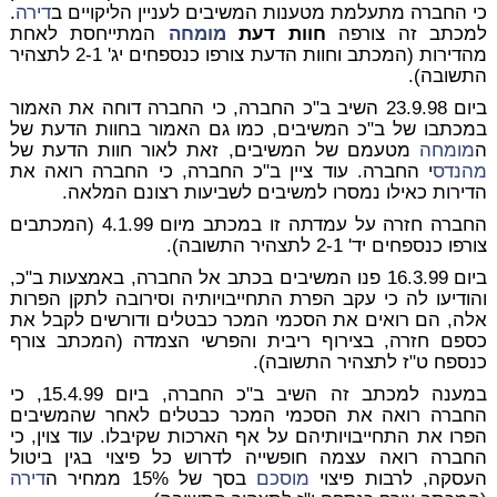
כי החברה מתעלמת מטענות המשיבים לעניין הליקויים ב
דירה
.
למכתב זה צורפה
חוות דעת
מומחה
המתייחסת לאחת
מהדירות (המכתב וחוות הדעת צורפו כנספחים יג' 2-1 לתצהיר
התשובה).
ביום 23.9.98 השיב ב"כ החברה, כי החברה דוחה את האמור
במכתבו של ב"כ המשיבים, כמו גם האמור בחוות הדעת של
ה
מומחה
מטעמם של המשיבים,
זאת לאור חוות הדעת של
מהנדס
י החברה
. עוד ציין ב"כ החברה, כי החברה רואה את
הדירות כאילו נמסרו למשיבים לשביעות רצונם המלאה.
החברה חזרה על עמדתה זו במכתב מיום 4.1.99 (המכתבים
צורפו כנספחים יד' 2-1 לתצהיר התשובה).
ביום 16.3.99 פנו המשיבים בכתב אל החברה, באמצעות ב"כ,
והודיעו לה כי עקב הפרת התחייבויותיה וסירובה לתקן הפרות
אלה, הם רואים את הסכמי המכר כבטלים ודורשים לקבל את
כספם חזרה, בצירוף ריבית והפרשי הצמדה (המכתב צורף
כנספח ט"ז לתצהיר התשובה).
במענה למכתב זה השיב ב"כ החברה, ביום 15.4.99, כי
החברה רואה את הסכמי המכר כבטלים לאחר שהמשיבים
הפרו את התחייבויותיהם על אף הארכות שקיבלו. עוד צוין, כי
החברה רואה עצמה חופשייה לדרוש כל פיצוי בגין ביטול
העסקה, לרבות פיצוי
מוסכם
בסך של 15% ממחיר ה
דירה