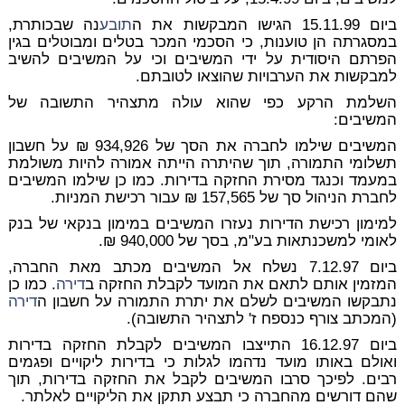
ביום 15.11.99 הגישו המבקשות את ה
תובע
נה שבכותרת,
במסגרתה הן טוענות, כי הסכמי המכר בטלים ומבוטלים בגין
הפרתם היסודית על ידי המשיבים וכי על המשיבים להשיב
למבקשות את הערבויות שהוצאו לטובתם.
השלמת הרקע כפי שהוא עולה מתצהיר התשובה של
המשיבים:
המשיבים שילמו לחברה את הסך של 934,926 ₪ על חשבון
תשלומי התמורה, תוך שהיתרה הייתה אמורה להיות משולמת
במעמד וכנגד מסירת החזקה בדירות. כמו כן שילמו המשיבים
לחברת הניהול סך של 157,565 ₪ עבור רכישת המניות.
למימון רכישת הדירות נעזרו המשיבים במימון בנקאי של בנק
לאומי למשכנתאות בע"מ, בסך של 940,000 ₪.
ביום 7.12.97 נשלח אל המשיבים מכתב מאת החברה,
המזמין אותם לתאם את המועד לקבלת החזקה ב
דירה
. כמו כן
נתבקשו המשיבים לשלם את יתרת התמורה על חשבון ה
דירה
(המכתב צורף כנספח ז' לתצהיר התשובה).
ביום 16.12.97 התייצבו המשיבים לקבלת החזקה בדירות
ואולם באותו מועד נדהמו לגלות כי בדירות ליקויים ופגמים
רבים. לפיכך סרבו המשיבים לקבל את החזקה בדירות, תוך
שהם דורשים מהחברה כי תבצע תתקן את הליקויים לאלתר.