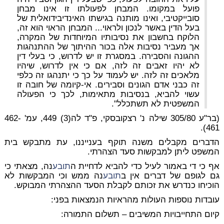
פועל במקומו. המבחן לפעולתו זו אינו מבחן
סובייקטיבי, ואינו מותנה בגישתו האינדיבידואלית של
בעל הדין באשר לנכון ולראוי... המבחן הראוי הוא זה,
הלוקח בחשבון את נסיבותיו המיוחדות של המקרה,
אך מעביר נסיבות אלה בכור ההיתוך של ההתנהגות
ההגונה והסבירה. במסגרת זו יש לדרוש, כי בעלי דין
לא יהיו זאבים זה לזה, אם כי אין לדרוש, שיהיו
מלאכים זה לזה. יש לעמוד על כך כי יתנהגו זה כלפי
זה כבני אדם הגונים וסבירים. אי-קיומה של חובה זו
עשוי להביא, בנסיבות מתאימות, לכך כי הפעולה
המשפטית לא תשתכלל".
(בר"ע 305/80
שילה נ' רצקובסקי,
פ"ד לה(3) 449, עמ' 462-
461).
הדברים מקבלים משנה תוקף בענייננו, עת מתבקש בית
המשפט ליתן למבקשות סעד הצהרתי.
אף כי די באמור לעיל כדי להביא לדחיית ה
תובע
נה, מצאתי כי
גם לגופם של דברים אין ב
תובע
נה ממש וכי המבקשות לא
הוכיחו כנדרש את זכותם לקבלת הסעד ההצהרתי המבוקש.
עובדות נוספות העולות מהראיות הנמצאות בפני:
קיום התחייבויות המשיבים – תשלום התמורה: