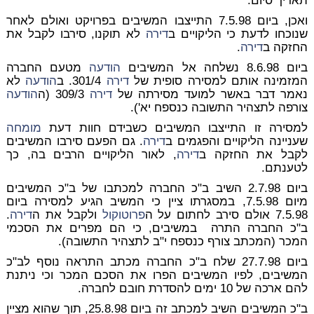
תאריך סיום.
ואכן, ביום 7.5.98 התייצבו המשיבים בפרויקט ואולם לאחר
שנוכחו לדעת כי הליקויים ב
דירה
לא תוקנו, סירבו לקבל את
החזקה ב
דירה
.
ביום 8.6.98 נשלחה אל המשיבים
הודעה
מטעם החברה
המזמינה אותם למסירה סופית של
דירה
301/4. ב
הודעה
לא
נאמר דבר באשר למועד מסירתה של
דירה
309/3 (ה
הודעה
צורפה לתצהיר התשובה כנספח יא').
למסירה זו התייצבו המשיבים כשבידם חוות דעת
מומחה
שעניינה הליקויים והפגמים ב
דירה
. גם הפעם סירבו המשיבים
לקבל את החזקה ב
דירה
, לאור הליקויים הרבים בה, כך
לטענתם.
ביום 2.7.98 השיב ב"כ החברה למכתבו של ב"כ המשיבים
מיום 7.5.98, במסגרתו ציין כי המשיב הגיע למסירה ביום
7.5.98 אולם סירב לחתום על ה
פרוטוקול
ולקבל את ה
דירה
.
ב"כ החברה התרה במשיבים, כי הם מפרים את הסכמי
המכר (המכתב צורף כנספח י"ב לתצהיר התשובה).
ביום 27.7.98 שלח ב"כ החברה מכתב התראה נוסף לב"כ
המשיבים, לפיו המשיבים הפרו את הסכם המכר וכי ניתנת
להם ארכה של 10 ימים להסדרת חובם לחברה.
ב"כ המשיבים השיב למכתב זה ביום 25.8.98, תוך שהוא מציין