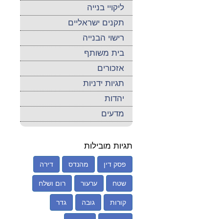
ליקויי בנייה
תקנים ישראליים
רישוי הבנייה
בית משותף
אזכורים
תגיות ידניות
יהדות
מדעים
תגיות מובילות
פסק דין
מהנדס
דירה
שטח
ערעור
רום ושלח
קורות
גובה
גדר