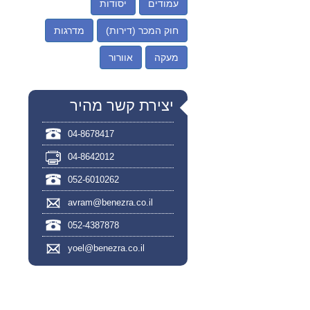
עמודים
יסודות
חוק המכר (דירות)
מדרגות
מעקה
אוורור
יצירת קשר מהיר
04-8678417
04-8642012
052-6010262
avram@benezra.co.il
052-4387878
yoel@benezra.co.il