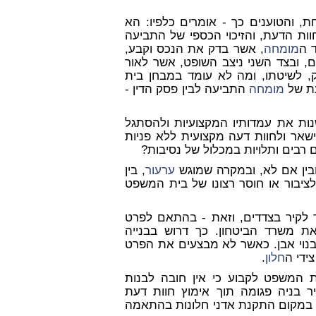
, והטוענים כך - אומרים כלפיו: הא
ות הדעת, והזיכוי הכספי של התביעה
 ה
מומחה
, אשר בדק את הנכס וקבע,
ם, ובצד השני ניצב השופט, אשר לאור
ק, לשיטתו, ומה לא עומד במבחן בית
עת של
מומחה
התביעה לבין פסק הדין -
נות את עמדותיו המקצועיות ולהסתגל
אר ולחוות דעה מקצועית ללא פניות
רבים ותלויות במכלול של נסיבות?
בין אם לא, ובמקרה שמוגש
ערעור
, בין
 לציבור או חוסר רצונו של בית המשפט
 לקיר בצדדים, וזאת - בהתאם לפרט
ת משרד הביטחון. כך דרוש בבנייה
ו בנוי אבן. כאשר לא מבצעים את הפרט
ידי ה
חלון
.
בית המשפט לקבוע כי אין חובה לבנות
 בניה פגומה תוך אימוץ חוות דעת
י] במקום התקנת אדני חלונות בהתאמה