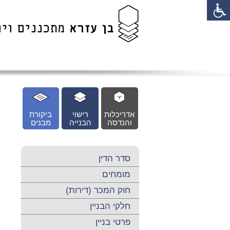
לג
כן
זי
אדריכלות
רישוי
ביקורת
והנדסה
הבנייה
מבנים
סדר הדין
מומחים
חוק המכר (דירות)
חלקי הבניין
פרטי בניין