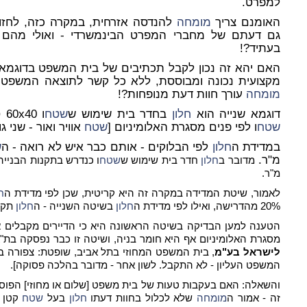
למפרט.
האומנם צריך
מומחה
להנדסה אזרחית, במקרה כזה, לחזו
גם דעתם של מחברי המפרט הבינמשרדי - ואולי מהם ה
בעתיד?!
האם יהא זה נכון לקבל תכתיבים של בית המשפט בדוגמא ז
מקצועית נכונה ומבוססת, ללא כל קשר לתוצאה המשפטי
מומחה
עורך חוות דעת מנופחות?!
דוגמא שנייה הוא
חלון
בחדר בית שימוש ש
שטח
ו 60x40 סמ"ר = 0.24 מ"ר, כאשר מודדים את
שטח
ו לפי פנים מסגרת האלומיניום [
שטח
אוויר ואור - שני 
במדידת ה
חלון
לפי הבלוקים - אותם כבר איש לא רואה - ה
ש
מ"ר.
מדובר ב
חלון
חדר בית שימוש ש
שטח
ו כנדרש בתקנות הבנייה 
מ"ר.
לאמור, שיטת המדידה במקרה זה היא קריטית, שכן לפי מדידת ה
ח
20% מהדרישה, ואילו לפי מדידת ה
חלון
בשיטה השנייה - ה
חלון
תקין
הטענה למען הבדיקה בשיטה הראשונה היא כי הדיירים מקבלים א
מסגרת האלומיניום אף היא חומר בניה, ושיטה זו כבר נפסקה בת"א 2/95
לישראל בע"מ
, בית המשפט המחוזי בתל אביב, שופטת: צפורה ברו
המשפט העליון - לא התקבל. לשון אחר - מדובר בהלכה פסוקה].
והשאלה: האם בעקבות טעות של בית משפט [שלום או מחוזי] הפוסק 
זה - אמור ה
מומחה
שלא לכלול בחוות דעתו
חלון
בעל
שטח
קטן מ