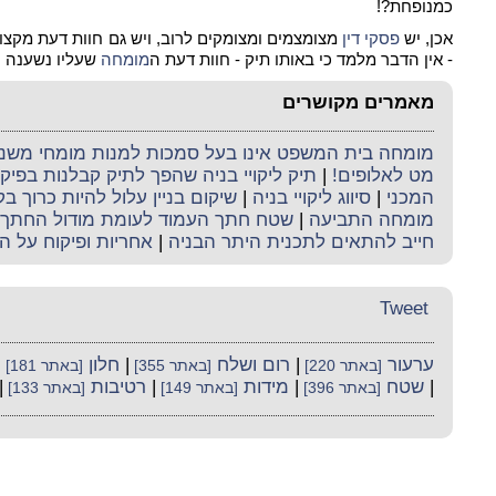
כמנופחת?!
אכן, יש
פסקי דין
מצומצמים ומצומקים לרוב, ויש גם חוות דעת מקצו
- אין הדבר מלמד כי באותו תיק - חוות דעת ה
מומחה
שעליו נשענה ה
מאמרים מקושרים
מומחה בית המשפט אינו בעל סמכות למנות מומחי משנה 
מט לאלופים!
|
תיק ליקויי בניה שהפך לתיק קבלנות בפי
המכני
|
סיווג ליקויי בניה
|
שיקום בניין עלול להיות כרוך ב
מומחה התביעה
|
שטח חתך העמוד לעומת מודול החתך
חייב להתאים לתכנית היתר הבניה
|
אחריות ופיקוח על ה
Tweet
ערעור
|
רום ושלח
|
חלון
|
[באתר 220]
[באתר 355]
[באתר 181]
|
שטח
|
מידות
|
רטיבות
|
[באתר 396]
[באתר 149]
[באתר 133]