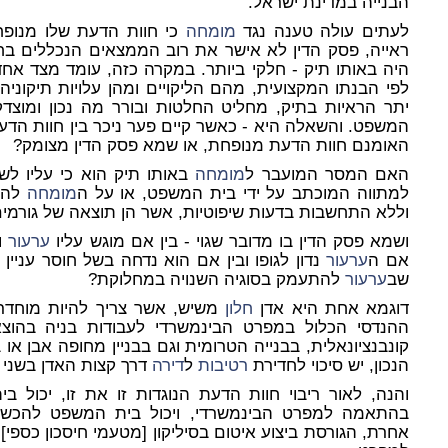
הבנייה במדינת ישראל.
לעתים עולה טענה נגד
מומחה
כי חוות הדעת שלו מנופחת
ראייה, פסק הדין לא אישר את רוב הממצאים הנכללים בחו
היה באותו תיק - חלקי ביותר. במקרה כזה, עומד מצד אחד
לפי הבנתו המקצועית, מהם הליקויים ומהן עלויות תיקוניה
יתר הראיות בתיק, מחליט החלטות ובורר מה נכון ומוצד
המשפט. והשאלה היא - כאשר קיים פער ניכר בין חוות הד
האומנם חוות הדעת מנופחת, או שמא פסק הדין מצומק?
האם המסר המועבר ל
מומחה
באותו תיק הוא כי עליו לש
למתווה המוכתב על ידי בית המשפט, או על ה
מומחה
להיש
וללא התחשבות בדעות שיפוטיות, אשר הן תוצאה של גורמים 
ושמא פסק הדין בו מדובר שגוי - בין אם מוגש עליו
ערעור
ו
אם ה
ערעור
נדון לגופו ובין אם הוא נדחה בשל חוסר עניין
שב
ערעור
להתעמק בסוגיה השנויה במחלוקת?
דוגמא אחת היא אדן
חלון
משיש, אשר צריך להיות מוחדר
ההנדסי הכלול במפרט הבינמשרדי לעבודות בניה בהוצא
קונבנציונאלית, בבנייה הטרומית וגם בבניין מחופה אבן א
הנכון, יש סיכוי לחדירת
רטיבות
ל
דירה
דרך קצות האדן בשני צ
והנה, לאור ריבוי חוות הדעת הנוגדות זו את זו, יכול 
בהתאמה למפרט הבינמשרדי, ויכול בית המשפט להכשיר
אחרת, הגורסת ביצוע איטום בסיליקון [מטעמי חיסכון כספ