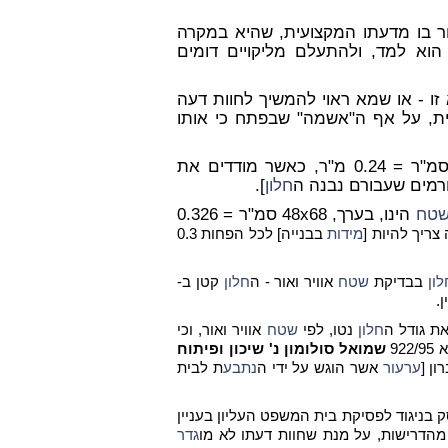
ר בו מדעתו המקצועית, שהיא במקרה
וא למד, ולהתעלם מליקויים דומים
ו - או שמא ראוי להמשיך לחוות דעה
ת, על אף ה"אשמה" שבפתח כי אותו
גורמים שעבורם נבנה ה
חלון
].
טח
הינו, בערך, 48x68 סמ"ר = 0.326
צריך להיות [
מידות
בבנייה] לכל הפחות 0.3
לון
בבדיקת
שטח
אוויר ואור - ה
חלון
קטן ב-
.
ת גודל ה
חלון
נטו, לפי
שטח
אוויר ואור, וכי
92
שמואל סולומון נ' שיכון ופיתוח
ן [
ערעור
אשר הוגש על ידי ה
נתבע
ת לבית
בניגוד לפסיקת בית המשפט העליון בעניין
הדרישות, על מנת שחוות דעתו לא מו
גדר