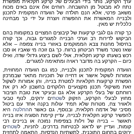
ערך הקרקע, נותר בידי הבעלים של קרקע חקלאית מופשרת
נתח לא מבוטל מן ההשבחה. רווחים אלו אינם באים מכוח
משאב פרטי, אלא הנם תולדה של הוועדה המקומית לתכנון
ולבנייה המאשרת את ההפשרה ויוצרת על ידי כך מבחינה
כלכלית יש מאין.
כך קורה גם לגבי קרקעות של קיבוצים המצויים במקומות בהם
הביקוש לדירות רב וערכי הבנייה למגורים גבוה, וכך קורה
בחיסול מחנות צבא הממוקמים באזורי בנייה צפופה – אלא
שאז נשכר משרד הביטחון ברווח. כך גם זוכה מי שאביו או סבו
רכש בשעתו קרקע חקלאית, אולי לשם ביצוע גידולי שדה, ואילו
כיום – הקרקע בה מדובר ראויה ומתאימה למגורים.
הוועדה המקומית לתכנון ולבנייה, כמו גם הוועדה המחוזית,
אמורות לשקול אישור או דחייה של תוכניות מתאר שבמרכזן
הפשרת קרקעות חקלאיות למטרת בנייה, והן אמורות לשקול
זאת משיקולי תכנון מקצועיים הלוקחים בחשבון לא רק את
רווחתם של בעלי הקרקע אלא גם ובעיקר את טובת הציבור
מחוץ לבעלי הקרקע, הזקוק ל
שטח
ים ירוקים, לנוף טבעי
ולאוויר צח, מטרות שלא תמיד עולות בקנה אחד עם ביטול
מסיבי של אדמה חקלאית, ובנוסף, גם כאשר ה
החלטה
היא
להפשיר קרקע חקלאית לבנייה, עדיין קיימת הסוגיה איזו בנייה
תאושר – בנייה של וילות בצפיפות נמוכה או בניינים רבי
קומות, ועדיין יש לדאוג לבטיחות בדרכים, לחניות, ל
שטח
ים
ירוקים בתחום התוכנית, לתשתיות הנדסיות, התאמה לתחזית