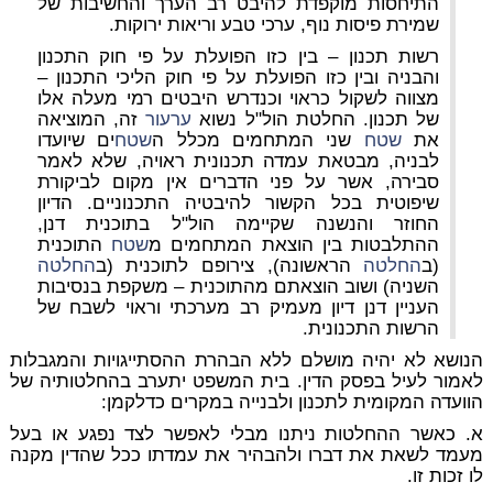
התיחסות מוקפדת להיבט רב הערך והחשיבות של
שמירת פיסות נוף, ערכי טבע וריאות ירוקות.
רשות תכנון – בין כזו הפועלת על פי חוק התכנון
והבניה ובין כזו הפועלת על פי חוק הליכי התכנון –
מצווה לשקול כראוי וכנדרש היבטים רמי מעלה אלו
של תכנון. החלטת הול"ל נשוא
ערעור
זה, המוציאה
את
שטח
שני המתחמים מכלל ה
שטח
ים שיועדו
לבניה, מבטאת עמדה תכנונית ראויה, שלא לאמר
סבירה, אשר על פני הדברים אין מקום לביקורת
שיפוטית בכל הקשור להיבטיה התכנוניים. הדיון
החוזר והנשנה שקיימה הול"ל בתוכנית דנן,
ההתלבטות בין הוצאת המתחמים מ
שטח
התוכנית
(ב
החלטה
הראשונה), צירופם לתוכנית (ב
החלטה
השניה) ושוב הוצאתם מהתוכנית – משקפת בנסיבות
העניין דנן דיון מעמיק רב מערכתי וראוי לשבח של
הרשות התכנונית.
הנושא לא יהיה מושלם ללא הבהרת ההסתייגויות והמגבלות
לאמור לעיל בפסק הדין. בית המשפט יתערב בהחלטותיה של
הוועדה המקומית לתכנון ולבנייה במקרים כדלקמן:
א. כאשר ההחלטות ניתנו מבלי לאפשר לצד נפגע או בעל
מעמד לשאת את דברו ולהבהיר את עמדתו ככל שהדין מקנה
לו זכות זו.