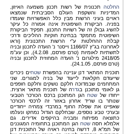
החלטה
תכנונית של רשות תכנון משמעה האיזון,
המדיניות והשקפת העולם הסביבתית שנמצאו
ראויים בעיני הרשות מבין כלל האפשרויות שעמדו
בפניה. הביקורת השיפוטית אינה אמורה כל עיקר
להשיג גבולן זה של רשויות התכנון. תפקיד הביקורת
השיפוטית מתמקד בבחינת חוקיות ההליכים ודרכי
קבלת ההחלטות ע"י הרשות התכנונית (וראו
לאחרונה בג"ץ 1166/07 וייסנר נ' הועדה לתכנון ובניה
לתשתיות לאומיות (טרם פורסם, 4.2.08), וכן עע"מ
2418/05 מילגרום נ' הועדה המחוזית לתכנון ובניה
(טרם פורסם, 24.1.05).
תוכנית המתאר דנן עניינה בהפשרת
שטח
ים ניכרים
שייעודם חקלאות לייעוד של בניה למגורים. שני
המתחמים שבמדוכה חלקם נושקים וחלקם חופפים
גן לאומי מתוכנן ב
גדר
ה של תוכנית מתאר ארצית.
ייחודו של
שטח
הגן המתוכנן ברכס הכורכר הטבעי
שנותר בו שריד אחרון באזור זה לרכסי הכורכר
שאפיינו את שפלת החוף במרבדי צמחיה ייחודיים
ובערכי טבע נוספים, שבחלקם הגדול נמחקו ונעלמו
כתוצאה מפיתוח ומבניה בהיקפים אדירים. גם
אלמלא חסה
שטח
הגן המתוכנן בתחומיה המגוננים
של תמ"א 8, דרשה בחינה ראויה של התוכנית דנן