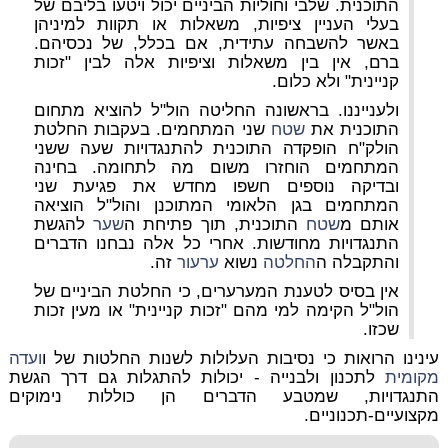
התוכנית. שלבי וחוליות הביניים יכול ויטעו בליבם של
בעלי העניין ציפיות, משאלות או תקוות למיניהן
באשר להשבחה עתידית, אם בכלל, של נכסיהם.
ברם, אין בין משאלות וציפיות אלה לבין "זכות
קניינית" ולא כלום.
ולענייננו. בראשונה החליטה הול"ל להוציא מתחום
התוכנית את
שטח
שני המתחמים. בעקבות החלטת
הולק"ח הופקדה התוכנית להתנגדויות שעה ששני
המתחמים הוחזרו משום מה לתחומה. בחינה
ובדיקה נוספים חשפו מחדש את פגיעת שני
המתחמים בגן הלאומי המתוכנן והול"ל הוציאה
אותם מ
שטח
התוכנית, תוך פתיחת ה
שער
להגשת
התנגדויות מחודשות. אחרי כל אלה נבחנו הדברים
והתקבלה ה
החלטה
נשוא
ערעור
זה.
אין בסיס לטענת המערערים, כי החלטת הביניים של
הול"ל הקימה למי מהם "זכות קניינית" או מעין זכות
שכזו.
עינינו הרואות כי נסיבות העלולות לשנות החלטות של ו
ועדה
מקומית
לתכנון ולבנייה - יכולות להתגלות גם דרך הגשת
התנגדויות, שמטבע הדברים הן כוללות נימוקים
מקצועיים-תכנוניים.