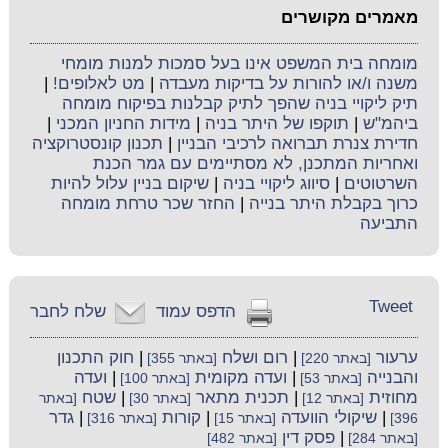
מאמרים מקושרים
מומחה בית המשפט אינו בעל סמכות למנות מומחי
משנה ו/או להורות על בדיקות מעבדה
|
מט לאלופים!
|
תיק ליקויי בניה שהפך לתיק קבלנות בפיקוח מומחה
ביהמ"ש
|
תוקפו של היתר בניה
|
מידות החניון המכני
|
חדירת צנרת תברואה לרכיבי הבניין
|
תכנון קונסטרוקציה
ואחריות המתכנן, לא מסתיימים עם גמר הכנת
השרטוטים
|
סיווג ליקויי בניה
|
שיקום בניין עלול להיות
כרוך בקבלת היתר בנייה
|
החזר שכר טרחת מומחה
התביעה
Tweet
הדפס עמוד
שלח לחבר
ערעור
|
רום ושלח
|
חוק התכנון
[באתר 220]
[באתר 355]
והבנייה
|
ועדה מקומית
|
ועדה
[באתר 53]
[באתר 100]
מחוזית
|
תכנית מתאר
|
שטח
[באתר 12]
[באתר 30]
[באתר
|
שיקולי הוועדה
|
קורות
|
גדר
396]
[באתר 15]
[באתר 316]
|
פסק דין
[באתר 284]
[באתר 482]