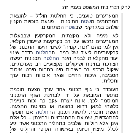
להלן דברי בית המשפט בעניין זה:
המערערים טוענים, כי החלטת הול"ל – להוצאת
המתחמים מ
שטח
התוכנית – פוגעת בזכויות הקניין
שלהם במקרקעין שב
שטח
המתחמים.
לא מיניה ולא מקצתיה. המקרקעין שבבעלות
המערערים נרכשו על ידם כקרקעות שייעודן חקלאי.
אין למי מהם "זכות קנויה" לשינוי היעוד התכנוני של
קרקעותיהם ליעוד של בניה. ה
החלטה
בדבר שינוי
יעוד מחקלאות לבניה הינה
החלטה
תכנונית רגישה
הצורכת בחינות ושיקולים מקצועיים רב מערכתיים.
שיקול מרכזי ורב חשיבות הינו בתחום היבטי איכות
הסביבה, איכות החיים ושאר איכויות רבות ערך
ותכלית.
העובדה כי גוף תכנוני אחד עורך הצעת תוכנית
מתאר המובאת על ידו לבחינת הגוף התכנוני
המוסמך לכך, אינה יוצרת עקב כך זכות קניינית
כלשהי למאן דהוא בהצעה או בטיוטת ההצעה.
הגשת תוכנית לרשות תכנון, ה
החלטה
אם תופקד
להתנגדויות, שמיעת ההתנגדויות ובחינתן – כל אלה
אינן אלא חוליות ושלבים בתהליך התכנוני אשר יגיע
לכלל מיצויו וסיומו באישורה הסופי והחלוט של