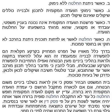
ב. כאשר ניתנת
החלטה
ללא נימוק.
ג. כאשר נימוקי הוועדה המקומית לתכנון ולבנייה כוללים
שיקולים שאינם שיקולי תכנון.
ד. כאשר פרשנות הוועדה המקומית אינה נכונה בעניין משפטי,
עובדתי או מקצועי, שהוא מהותי בהשפעתו על החלטות
הוועדה.
ה. כאשר
החלטה
לאשר או לדחות תוכנית ניתנת בהרכב לא
חוקי או בחוסר סמכות.
בדרך כלל מאווייו של הפרט המחזיק בקרקע חקלאית הם
להפשירה לבנייה וממעמדו זה הוא עלול להיאחז בתקווה
ולראות בהליכי ביניים מעין הבטחה ואפילו התחייבות להפשרת
הקרקע שבבעלותו, מבלי להבין כי מדובר בהליך תכנון מורכב
אשר עד שהתגבש, עבר טלטולי חשיבה ושיקולים לכאן ולכאן,
כדרכן של בעיות סבוכות.
בית המשפט הבהיר ופסק כי אין לראות בשלבי ביניים משום
הבטחה, וגם אם לכאורה מתקבל הרושם כי עמדת הוועדה
המקומית היא ברורה, עדיין יש מקום לוועדה המקומית חופש
החלטה
כל עוד לא התקבלה
החלטה
סופית ברורה אשר אותה
יהיה אפשר לשנות רק על פי
פסק דין
או לאור שינוי בנסיבות.
שינוי נסיבתי יכול שייגרם כתוצאה מהתפתחות עובדתית או
גילוי גורם בר השפעה על התכנון שהיה לפני כן סמוי.