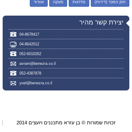
חוק המכר (דירות)
מדרגות
מעקה
אוורור
יצירת קשר מהיר
04-8678417
04-8642012
052-6010262
avram@benezra.co.il
052-4387878
yoel@benezra.co.il
זכויות שמורות © בן עזרא מתכננים ויועצים 2014