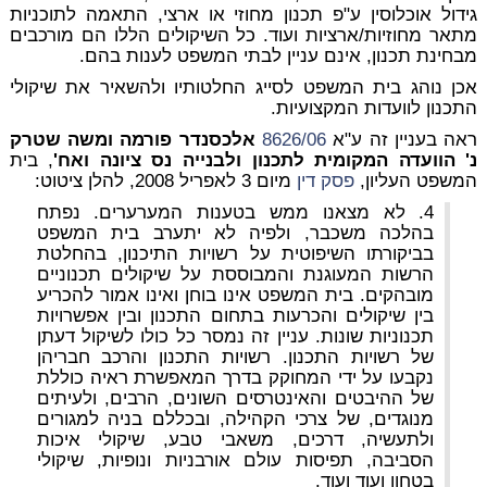
גידול אוכלוסין ע"פ תכנון מחוזי או ארצי, התאמה לתוכניות
מתאר מחוזיות/ארציות ועוד. כל השיקולים הללו הם מורכבים
מבחינת תכנון, אינם עניין לבתי המשפט לענות בהם.
אכן נוהג בית המשפט לסייג החלטותיו ולהשאיר את שיקולי
התכנון לוועדות המקצועיות.
ראה בעניין זה ע"א
8626/06
אלכסנדר פורמה ומשה שטרק
נ' הוועדה המקומית לתכנון ולבנייה נס ציונה ואח'
, בית
המשפט העליון,
פסק דין
מיום 3 לאפריל 2008, להלן ציטוט:
4. לא מצאנו ממש בטענות המערערים. נפתח
בהלכה משכבר, ולפיה לא יתערב בית המשפט
בביקורתו השיפוטית על רשויות התיכנון, בהחלטת
הרשות המעוגנת והמבוססת על שיקולים תכנוניים
מובהקים. בית המשפט אינו בוחן ואינו אמור להכריע
בין שיקולים והכרעות בתחום התכנון ובין אפשרויות
תכנוניות שונות. עניין זה נמסר כל כולו לשיקול דעתן
של רשויות התכנון. רשויות התכנון והרכב חבריהן
נקבעו על ידי המחוקק בדרך המאפשרת ראיה כוללת
של ההיבטים והאינטרסים השונים, הרבים, ולעיתים
מנוגדים, של צרכי הקהילה, ובכללם בניה למגורים
ולתעשיה, דרכים, משאבי טבע, שיקולי איכות
הסביבה, תפיסות עולם אורבניות ונופיות, שיקולי
בטחון ועוד ועוד.