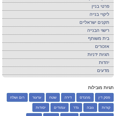
פרטי בניין
ליקויי בנייה
תקנים ישראליים
רישוי הבנייה
בית משותף
אזכורים
תגיות ידניות
יהדות
מדעים
תגיות מובילות
פסק דין
מהנדס
דירה
שטח
ערעור
רום ושלח
קורות
גובה
גדר
עמודים
יסודות