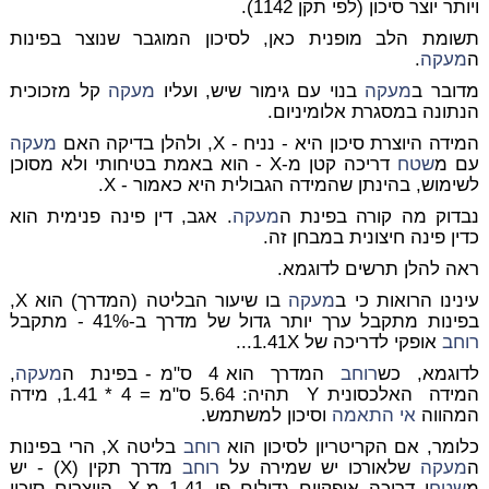
ויותר יוצר סיכון (לפי תקן 1142).
תשומת הלב מופנית כאן, לסיכון המוגבר שנוצר בפינות
ה
מעקה
.
מדובר ב
מעקה
בנוי עם גימור שיש, ועליו
מעקה
קל מזכוכית
הנתונה במסגרת אלומיניום.
המידה היוצרת סיכון היא - נניח - X, ולהלן בדיקה האם
מעקה
עם מ
שטח
דריכה קטן מ-X - הוא באמת בטיחותי ולא מסוכן
לשימוש, בהינתן שהמידה הגבולית היא כאמור - X.
נבדוק מה קורה בפינת ה
מעקה
. אגב, דין פינה פנימית הוא
כדין פינה חיצונית במבחן זה.
ראה להלן תרשים לדוגמא.
עינינו הרואות כי ב
מעקה
בו שיעור הבליטה (המדרך) הוא X,
בפינות מתקבל ערך יותר גדול של מדרך ב-41% - מתקבל
רוחב
אופקי לדריכה של 1.41X...
לדוגמא, כש
רוחב
המדרך הוא 4 ס"מ - בפינת ה
מעקה
,
המידה האלכסונית Y תהיה: 5.64 ס"מ = 4 * 1.41, מידה
המהווה
אי התאמה
וסיכון למשתמש.
כלומר, אם הקריטריון לסיכון הוא
רוחב
בליטה X, הרי בפינות
ה
מעקה
שלאורכו יש שמירה על
רוחב
מדרך תקין (X) - יש
מ
שטח
י דריכה אופקיים גדולים פי 1.41 מ-X, היוצרים סיכון