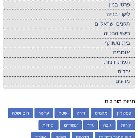
פרטי בניין
ליקויי בנייה
תקנים ישראליים
רישוי הבנייה
בית משותף
אזכורים
תגיות ידניות
יהדות
מדעים
תגיות מובילות
פסק דין
מהנדס
דירה
שטח
ערעור
רום ושלח
קורות
גובה
גדר
עמודים
יסודות
חוק המכר (דירות)
מדרגות
מעקה
אוורור