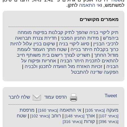
למשתמש, ו
אי התאמה
לתקן.
מאמרים מקושרים
תיק ליקויי בניה שהפך לתיק קבלנות בפיקוח מומחה
ביהמ"ש
|
מידות החניון המכני
|
חדירת צנרת תברואה
לרכיבי הבניין
|
סיווג ליקויי בניה
|
שיקום בניין עלול להיות
כרוך בקבלת היתר בנייה
|
שטח חתך העמוד לעומת
מודול החתך
|
תשריט לצורך רישום בית משותף חייב
להתאים לתכנית היתר הבניה
|
אחריות ופיקוח על
הבניה
|
זכויות האזרח מול הוועדה לתכנון ולבניה
|
הפקעה שדינה להתבטל
Tweet
הדפס עמוד
שלח לחבר
מעקה
|
אי התאמה
|
מרפסת
[באתר 105]
[באתר 160]
|
אורך
|
רוחב
|
שטח
[באתר 107]
[באתר 148]
[באתר 102]
|
קורות
[באתר 396]
[באתר 316]