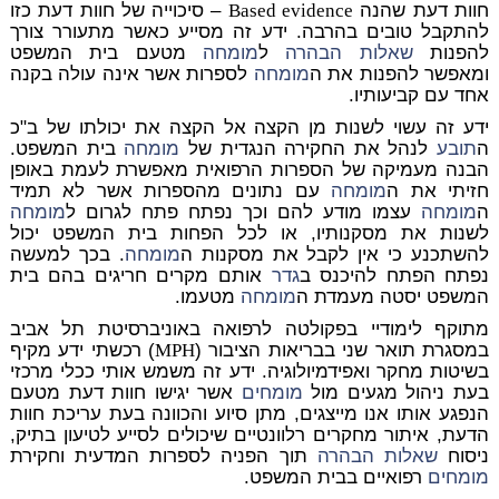
חוות דעת שהנה
Based evidence
– סיכוייה של חוות דעת כזו
להתקבל טובים בהרבה. ידע זה מסייע כאשר מתעורר צורך
להפנות
שאלות הבהרה
ל
מומחה
מטעם בית המשפט
ומאפשר להפנות את ה
מומחה
לספרות אשר אינה עולה בקנה
אחד עם קביעותיו.
ידע זה עשוי לשנות מן הקצה אל הקצה את יכולתו של ב"כ
ה
תובע
לנהל את החקירה הנגדית של
מומחה
בית המשפט.
הבנה מעמיקה של הספרות הרפואית מאפשרת לעמת באופן
חזיתי את ה
מומחה
עם נתונים מהספרות אשר לא תמיד
ה
מומחה
עצמו מודע להם וכך נפתח פתח לגרום ל
מומחה
לשנות את מסקנותיו, או לכל הפחות בית המשפט יכול
להשתכנע כי אין לקבל את מסקנות ה
מומחה
. בכך למעשה
נפתח הפתח להיכנס ב
גדר
אותם מקרים חריגים בהם בית
המשפט יסטה מעמדת ה
מומחה
מטעמו.
מתוקף לימודיי בפקולטה לרפואה באוניברסיטת תל אביב
במסגרת תואר שני בבריאות הציבור (
MPH
) רכשתי ידע מקיף
בשיטות מחקר ואפידמיולוגיה. ידע זה משמש אותי ככלי מרכזי
בעת ניהול מגעים מול
מומחים
אשר יגישו חוות דעת מטעם
הנפגע אותו אנו מייצגים, מתן סיוע והכוונה בעת עריכת חוות
הדעת, איתור מחקרים רלוונטיים שיכולים לסייע לטיעון בתיק,
ניסוח
שאלות הבהרה
תוך הפניה לספרות המדעית וחקירת
מומחים
רפואיים בבית המשפט.