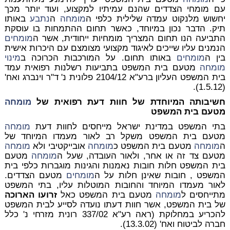
עם מומחי הצדדים שהנם עמיתיו למקצוע, ועוד יותר מכך
יחשוש מלנקוט עמדה שלילית כלפי ה
מומחה
ה
נתבע
באותו
תיק. הדבר נכון במיוחד, כאשר תחום ההתמחות בו עוסקת
התביעה הנו תחום המצריך מומחיות ייחודית, אשר ה
מומחים
הנמנים עליו שייכים לאיגוד מקצועי מצומצם עם היכרות אישית
בין ה
מומחים
באותו תחום. על המורכבות הכרוכה ב
מינוי
מומחה
מטעם בית המשפט בתביעות רשלנות רפואית עמד
בית המשפט העליון ברע"א 2104/12 פלונית נ' ד"ר וינברג ואח'
(1.5.12).
חשיבותה המיוחדת של חוות דעת רפואית של
מומחה
מטעם בית המשפט
בתי המשפט במדינת ישראל מייחסים לחוות דעת
מומחה
מטעם בית המשפט משקל רב לאור מעמדו המיוחד של
ה
מומחה
מטעם בית המשפט כ
מומחה
אובייקטיבי ולא
מומחה
מטעם צד זה או אחר, ולאור העובדה, שעל ה
מומחה
מטעם
בית המשפט חלות חובות נאמנות והגינות מוגברות כלפי בית
המשפט , חובות שאינן חלות על ה
מומחים
מטעם הצדדים.
לאור מעמדו המיוחד והחובות המוטלות עליו, בתי המשפט
מתייחסים ל
מומחה
מטעם בית המשפט כאל
זרועו הארוכה
של בית המשפט, אשר חוות דעתו נועדה לסייע לבית המשפט
להכריע במחלוקת (ראה רע"א 337/02 רונית מזרחי נ' כלל
חברה לביטוח ואח' (13.3.02).