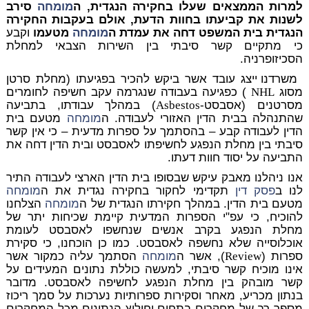
למרות הממצאים שעלו בחקירה הנגדית, ה
מומחה
סירב
לשנות את קביעתו בחוות הדעת, אולם בעקבות החקירה
הנגדית בית המשפט דחה את עמדת ה
מומחה
מטעמו
וקבע
כי מתקיים קשר סיבתי בין השירות הצבאי למחלת
הסכיזופרניה.
משרדנו ייצג עובד אשר ביקש להכיר בפגיעתו (מחלת סרטן
מסוג
NHL
) כפגיעה בעבודה שנגרמה עקב חשיפה לחומרים
מסרטנים (אסבסט-
Asbestos
) במהלך עבודתו, בתביעה
שהתנהלה בבית הדין האזורי לעבודה. ה
מומחה
מטעם בית
הדין לעבודה קבע – בהסתמך על ספרות מדעית – כי אין קשר
סיבתי בין מחלת הנפגע לחשיפתו לאסבסט ובית הדין דחה את
התביעה על יסוד חוות דעתו.
אנו ניהלנו מאבק עיקש שבסופו בית הדין הארצי לעבודה התיר
לנו ב
פסק דין
תקדימי לחקור בחקירה נגדית את ה
מומחה
מטעם בית הדין. במהלך חקירתו הנגדית של ה
מומחה
הצלחנו
להוכיח, כי עפ"י הספרות המדעית קיימת שכיחות יתר של
מחלת הנפגע בקרב אנשים שנחשפו לאסבסט לעומת
אוכלוסייה שלא נחשפה לאסבסט. כמו כן הוכחנו, כי סקירת
ספרות (
Review
), אשר ה
מומחה
הסתמך עליה כמקור אשר
אינו מוכיח קשר סיבתי, למעשה כוללת נתונים המעידים על
קשר מובהק בין מחלת הנפגע לחשיפה לאסבסט. מדובר
בנתון מכריע, מאחר וסקירות ספרותיות נערכות על סמך ריכוז
מספר רב של מחקרים בתחום וחילוץ הנתונים מכל המחקרים