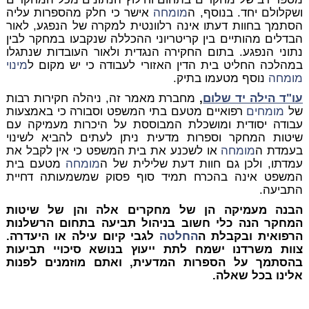
ושקלולם יחד. בנוסף, ה
מומחה
אישר כי חלק מהספרות עליה
הסתמך בחוות דעתו אינה רלוונטית למקרה של הנפגע, לאור
הבדלים מהותיים בין קריטריוני ההכללה שנקבעו במחקר לבין
נתוני הנפגע. בתום החקירה הנגדית ולאור העובדות שנתגלו
במהלכה החליט בית הדין האזורי לעבודה כי יש מקום ל
מינוי
מומחה
נוסף מטעמו בתיק.
עו"ד הילה יד שלום
,
מחברת מאמר זה, ניהלה חקירות רבות
של
מומחים
רפואיים מטעם בתי המשפט וסבורה כי באמצעות
עבודה יסודית ומושכלת המבוססת על היכרות מעמיקה עם
שיטות המחקר וספרות מדעית ניתן לעתים להביא לשינוי
בעמדת ה
מומחה
או לשכנע את בית המשפט כי אין לקבל את
עמדתו, ולכן גם חוות דעת שלילית של ה
מומחה
מטעם בית
המשפט אינה בהכרח תמיד סוף פסוק שמשמעותה דחיית
התביעה.
הבנה מעמיקה הן של מחקרים אלה והן של שיטות
המחקר הנה כלי חשוב בניהול תביעה בתחום הרשלנות
הרפואית ובקבלת ה
החלטה
לגבי קיום עילה או היעדרה.
צוות משרדנו ישמח לתת ייעוץ בנושא סיכויי תביעות
בהסתמך על הספרות המדעית, ואתם מוזמנים לפנות
אלינו בכל שאלה.