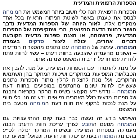
הספרות הרפואית והמדעית
הספרות הרפואית הנה כלי חשוב ביותר המשמש את ה
מומחה
לבסס את טענתו באשר לשיטת הניתוח הראויה בכל אחד
ממקרים אלה.
לאור היותה של הספרות המדעית נדבך
חשוב בחוות הדעת הרפואית, הרי שתקיפתה של הספרות
המדעית, פרשנותה, או הצגת ספרות מדעית הקובעת
דברים אחרים, יכולה ליצור
סדקים
בעמדת
ה
מומחה
.
עימות של ה
מומחה
עם נתונים מהספרות המדעית
– השונים מהעמדה שהובעה בחוות דעתו – עשוי להוות פתח
לדחיית עמדתו על ידי בית המשפט שמינה אותו.
על מנת להתמודד עם הספרות המדעית, על מנת להבין את
הטבלאות המופיעות במחקרים ושיטות המחקר בהן השתמשו
החוקרים, ועל מנת להצליח לחלץ מתוך הספרות נתונים
שעשויים להיות שונים מהנתונים במופיעים בחוות דעת
ה
מומחה
– נדרש ידע מקצועי בשיטות מחקר ובקריאה והבנה
של ספרות מדעית כולל מאמרים רפואיים. ידע זה הנו כלי חיוני
על מנת לנסות לתקוף את חוות דעת ה
מומחה
מטעם בית
המשפט.
השימוש בידע זה נעשה כבר בעת קיום ההתייעצויות עם
ה
מומחה
מטעם ה
תובע
לצורך עריכת חוות הדעת: הבנה
מעמיקה בספרות המדעית ובשיטות המחקר יכולה לסייע
בהכוונת ה
מומחה
בעת עריכת חוות הדעת, וכפועל יוצא עריכת