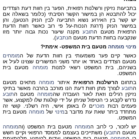
בתביעות נזיקין ורשלנות רפואית, הפער בין חוות דעת הצדדים
יכול להתבטא הן במישור הקשר הסיבתי (כלומר בשאלה אם
יש קשר בין האירוע נשוא התביעה לבין הנזק הנטען), והן
במישור הנזק (דרגת הנכות-על פי רוב כאשר חוות הדעת
הרפואית מטעם ה
תובע
מקנה שיעור נכות גבוה יותר מזו
שנקבעה בחוות הדעת מטעם ה
נתבע
).
מינוי
מומחה
מטעם בית המשפט- אימתי?
כאשר קיים פער משמעותי בין חוות הדעת של ה
מומחים
מטעם הצדדים באחד או יותר משני המישורים שצוינו לעיל או
בשניהם, בית המשפט רשאי למנות
מומחה
מטעם בית
המשפט.
בתחום
הרשלנות הרפואית
איתור
מומחה
מתאים מטעם
ה
תובע
לצורך מתן חוות דעת הנו מורכב בהרבה מאשר בתיקי
נזיקין רגילים וזאת לאור העובדה שה
מומחה
מטעם ה
תובע
נדרש לקבוע כי הטיפול שניתן על ידי קולגות שלו למקצוע, אשר
פעמים רבות
מוכר
ים לו באופן אישי, היה רשלני. קושי זה
מתחדד ביתר שאת עת מדובר ב
מינוי
של
מומחה
מטעם בית
המשפט.
יש לזכור, כי לרוב ה
מומחה
מטעם בית המשפט (וה
מומחה
מטעם ה
תובע
) משתייכים בעצמם לממסד הרפואי וקיים חשש
כי ה
מומחה
מטעם בית המשפט יעדיף להימנע מלהתעמת