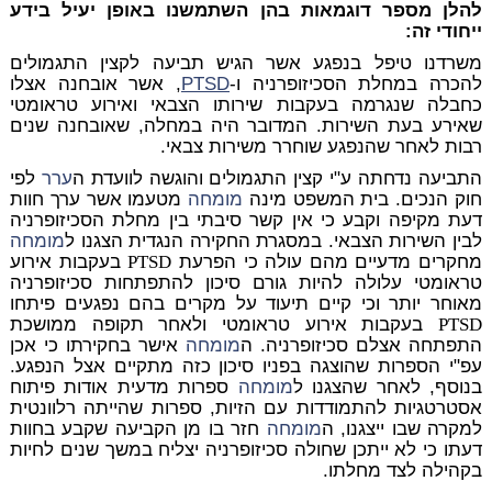
להלן מספר דוגמאות בהן השתמשנו באופן יעיל בידע
ייחודי זה:
משרדנו טיפל בנפגע אשר הגיש תביעה לקצין התגמולים
להכרה במחלת הסכיזופרניה ו-
PTSD
, אשר אובחנה אצלו
כחבלה שנגרמה בעקבות שירותו הצבאי ואירוע טראומטי
שאירע בעת השירות. המדובר היה במחלה, שאובחנה שנים
רבות לאחר שהנפגע שוחרר משירות צבאי.
התביעה נדחתה ע"י קצין התגמולים והוגשה לוועדת ה
ערר
לפי
חוק הנכים. בית המשפט מינה
מומחה
מטעמו אשר ערך חוות
דעת מקיפה וקבע כי אין קשר סיבתי בין מחלת הסכיזופרניה
לבין השירות הצבאי. במסגרת החקירה הנגדית הצגנו ל
מומחה
מחקרים מדעיים מהם עולה כי הפרעת
PTSD
בעקבות אירוע
טראומטי עלולה להיות גורם סיכון להתפתחות סכיזופרניה
מאוחר יותר וכי קיים תיעוד על מקרים בהם נפגעים פיתחו
PTSD
בעקבות אירוע טראומטי ולאחר תקופה ממושכת
התפתחה אצלם סכיזופרניה. ה
מומחה
אישר בחקירתו כי אכן
עפ"י הספרות שהוצגה בפניו סיכון כזה מתקיים אצל הנפגע.
בנוסף, לאחר שהצגנו ל
מומחה
ספרות מדעית אודות פיתוח
אסטרטגיות להתמודדות עם הזיות, ספרות שהייתה רלוונטית
למקרה שבו ייצגנו, ה
מומחה
חזר בו מן הקביעה שקבע בחוות
דעתו כי לא ייתכן שחולה סכיזופרניה יצליח במשך שנים לחיות
בקהילה לצד מחלתו.