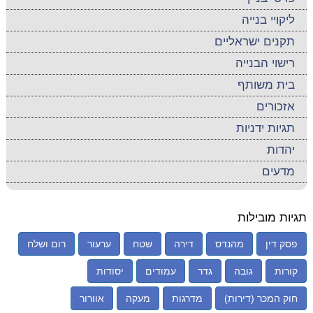
ליקויי בנייה
תקנים ישראליים
רישוי הבנייה
בית משותף
אזכורים
תגיות ידניות
יהדות
מדעים
תגיות מובילות
פסק דין
מהנדס
דירה
שטח
ערעור
רום ושלח
קורות
גובה
גדר
עמודים
יסודות
חוק המכר (דירות)
מדרגות
מעקה
אוורור