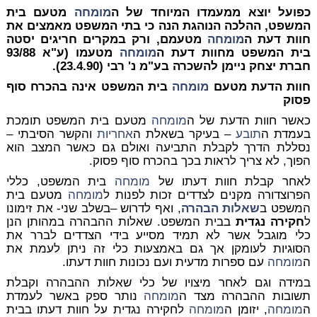
כפועל יוצא ממעמדו המיוחד של ה
מומחה
מטעם בית
המשפט, ההלכה הנוהגת הנה כי בתי המשפט מאמצים את
חוות דעת ה
מומחה
מטעמם, ורק במקרים חריגים יסטה
בית המשפט מחוות דעת ה
מומחה
מטעמו (ע"א 93/88
חברת יצחק ניימן להשכרה בע"מ נ' רבי (23.4.90).
חוות הדעת מטעם
מומחה
בית המשפט אינה בהכרח סוף
פסוק
כאשר חוות הדעת של ה
מומחה
מטעם בית המשפט תומכת
בעמדת ה
תובע
– בעיקר בשאלת ה
אחריות
והקשר הסיבתי –
נסללת הדרך לקבלת התביעה ואולם גם כאשר המצב הוא
הפוך, לא צריך לראות בכך בהכרח סוף פסוק.
לאחר קבלת חוות דעתו של
מומחה
בית המשפט, כללי
הפרוצדורה מקנים לצדדים זכות לפנות ל
מומחה
מטעם בית
המשפט ב
שאלות הבהרה
, ואף לדרוש –בשלב שני- את זימונו
ל
חקירה נגדית
בבית המשפט. שאלות ההבהרה במהותן הנן
כלי מוגבל אשר לא תמיד מסייע בידי הצדדים לברר את
הסוגיות לעומקן אך גם באמצעות כלי זה ניתן לעמת את
ה
מומחה
עם ספרות מדעית ועם נכונות חוות דעתו.
במידה וגם לאחר מיצויו של כלי שאלות ההבהרה וקבלת
תשובות ההבהרה מצד ה
מומחה
נותר ספק באשר לעמדת
ה
מומחה
, יזומן ה
מומחה
לחקירה נגדית על חוות דעתו בבית