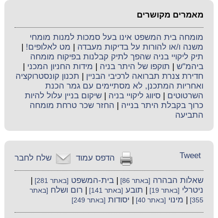
מאמרים מקושרים
מומחה בית המשפט אינו בעל סמכות למנות מומחי
משנה ו/או להורות על בדיקות מעבדה
|
מט לאלופים!
|
תיק ליקויי בניה שהפך לתיק קבלנות בפיקוח מומחה
ביהמ"ש
|
תוקפו של היתר בניה
|
מידות החניון המכני
|
חדירת צנרת תברואה לרכיבי הבניין
|
תכנון קונסטרוקציה
ואחריות המתכנן, לא מסתיימים עם גמר הכנת
השרטוטים
|
סיווג ליקויי בניה
|
שיקום בניין עלול להיות
כרוך בקבלת היתר בנייה
|
החזר שכר טרחת מומחה
התביעה
Tweet
הדפס עמוד
שלח לחבר
שאלות הבהרה
|
בית-המשפט
|
[באתר 86]
[באתר 281]
ניטרלי
|
תובע
|
רום ושלח
[באתר 19]
[באתר 141]
[באתר
|
מינוי
|
יסודות
355]
[באתר 40]
[באתר 249]