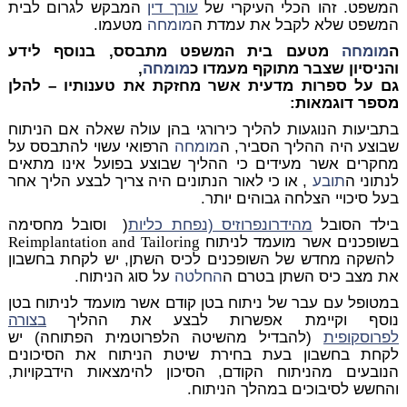
המשפט. זהו הכלי העיקרי של
עורך דין
המבקש לגרום לבית
המשפט שלא לקבל את עמדת ה
מומחה
מטעמו.
ה
מומחה
מטעם בית המשפט מתבסס, בנוסף לידע
והניסיון שצבר מתוקף מעמדו כ
מומחה
,
גם על ספרות מדעית אשר מחזקת את טענותיו – להלן
מספר דוגמאות:
בתביעות הנוגעות להליך כירורגי בהן עולה שאלה אם הניתוח
שבוצע היה ההליך הסביר, ה
מומחה
הרפואי עשוי להתבסס על
מחקרים אשר מעידים כי ההליך שבוצע בפועל אינו מתאים
לנתוני ה
תובע
, או כי לאור הנתונים היה צריך לבצע הליך אחר
בעל סיכויי הצלחה גבוהים יותר.
בילד הסובל
מהידרונפרוזיס (נפחת כליות
( וסובל מחסימה
בשופכנים אשר מועמד לניתוח
Reimplantation and Tailoring
להשקה מחדש של השופכנים לכיס השתן, יש לקחת בחשבון
את מצב כיס השתן בטרם ה
החלטה
על סוג הניתוח.
במטופל עם עבר של ניתוח בטן קודם אשר מועמד לניתוח בטן
נוסף וקיימת אפשרות לבצע את ההליך
בצורה
לפרוסקופית
(להבדיל מהשיטה הלפרוטמית הפתוחה) יש
לקחת בחשבון בעת בחירת שיטת הניתוח את הסיכונים
הנובעים מהניתוח הקודם, הסיכון להימצאות הידבקויות,
והחשש לסיבוכים במהלך הניתוח.