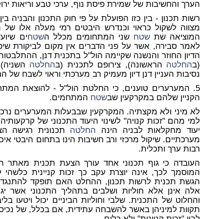
הערך והחשיבות של שמירת פיסת נוף, ערכי טבע וריאות ירוק
רשות תכנון - בין כזו הפועלת על פי חוק התכנון והבניה בין
מצווה לשקול כראוי וכנדרש היבטים רמי מעלה אלו של 
המוציאה שת
שטח
שני המתחומים מכלל ה
שטח
ים שיוע
לאמר סבירה, אשר על פני הדברים אין מקום לביקורת שיפ
הדיון החוזר והנשנה שקיימה הול"ל בתכנית דנן, ההתלבטו
(ב
החלטה
הראשונה), צירופם לתכנית (ב
החלטה
השניה) 
נסיבות העניין דנן דיון מעמיק רב מערכתי וראוי לשבח של ה
5. המערערים טוענים, כי החלטת הול"ל - להוצאת המתחמים מ
הקניין שלהם במקרקעין שב
שטח
המתחמים.
לא מיני ולא מקצתיה. המקרקעין שבבעלות המערערים נרכשו 
למי מהם "זכות קנויה" לשינוי היעוד התכנוני של קרקעותיהם
יעוד מחקלאות לבניה הינה
החלטה
תכנונית רגישה הצו
מערכתיים. שיקול מרכזי ורב חשיבות הינו בתחום היבטי איכ
רבות ערך ותכלית.
העובדה כי גוף תכנוני אחד עורך הצעת תכנית מאתר המ
המוסמך לכך, אינה יוצרת עקב כך זכות קניינית כלשהי 
הגשת תכנית לרשות תכנון, ההחלט האם תופקד להתנגדויו
אלה אינן אלא חוליות ושלבים בתהליך התכנוני אשר יגיע
והחלוט של התכנית. שלבי וחוליות הביניים יכול ויטעו בלי
תקוות למיניהן באשר להשבחה עתידית, אם בכלל, של נכיסהם
לבין "זכות קניינית" ולא כלום.