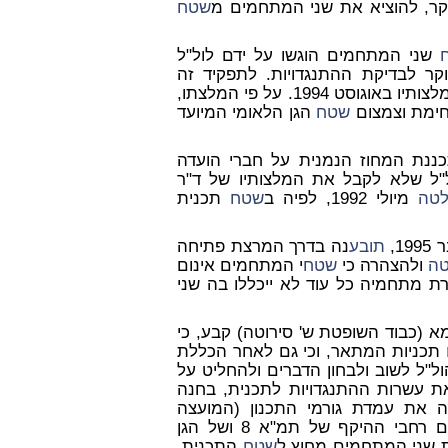
שטח
שני המתחמים הוגשו על ידם לול"ל
ר לבדיקת ההתנגדויות. לתפקיד זה
החדש הגיש המלצותיו באוגוסט 1994. על פי המלצתו,
ימת וצמצום
שטח
הגן הלאומי המיועד
לצות החוקר, ומתכננת המחוז הנמנית על חברי הועדה
ל"ל שלא לקבל את המלצותיו של ד"ר
טה
מיולי 1992, לפיה ב
שטח
תכנית
1,
תובע
נה בדרך המרצת פתיחה
ה
ולהצהרה כי
שטח
י המתחמים אינום
חס ליתרת מתחמיה כל עוד לא ייכללו בה שני
פט קמא (כבוד השופטת ש' סירוטה) קבע, כי
תכניות המתאר, וכי גם לאחר הכללת
26/09) מוסמכת היתה הול"ל לשוב ולבחון הדברים ולהחליט על
ת עשרות ההתנגדויות לתכנית, בחנה
לה את עמדת גורמי התכנון (המועצה
הארצית ומתכננת המחוז) וסקרה את היבטיהם התכנוניים רחבי ההיקף של תמ"א 8 ושל הגן
ת שני המתחמים מחוץ ל
שטח
התכנית,