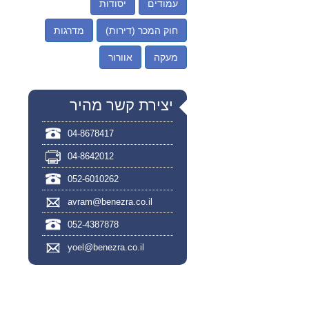
עמודים
יסודות
חוק המכר (דירות)
מדרגות
מעקה
אוורור
יצירת קשר מהיר
04-8678417
04-8642012
052-6010262
avram@benezra.co.il
052-4387878
yoel@benezra.co.il