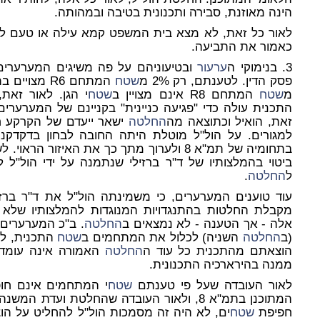
הינה מאוזנת, סבירה ותכנונית בטיבה ובמהותה.
לאור כל זאת, לא מצא בית המשפט קמא עילה או טעם ל
כאמור את התביעה.
3. בנימוקי ה
ערעור
ובטיעוניהם על פה משיגים המערערים 
פסק הדין. לטענתם, רק 2% מ
שטח
מ
שטח
המתחם R8 אינם מצויין ב
שטח
י הגן. לאור זאת,
התכנית עולה כדי "פגיעה כניינית" בקניינם של המערער
זאת, הואיל וכתוצאה מה
החלטה
ישאר ייעדם של הקרקע חל
למגורים. על הול"ל מוטלת היתה החובה לבחון בדקדק
בתחומיה של תמ"א 8 ולערוך מתך כך את האיזור 
ביטוי בהמלצותיו של ד"ר ברזילי שנתמנה על ידי הול"ל 
ל
החלטה
.
עוד טוענים המערערים, כי משמינתה הול"ל את ד"ר ברזי
מקבלת החלטות בהתנגדויות המנוגדות להמלצותיו שלא 
אלה - אך הטענה - לא נמצאים ב
החלטה
. ב"כ המערערים 
(ב
החלטה
השניה) לכלול את המתחמים ב
שטח
התכנית, לא
הוצאתם מהתכנית כל עוד ה
החלטה
האמורה אינה עומדת
ממנה בהירארכיה התכנונית.
לאור העובדה שעל פי טענתם
שטח
י המתחמים אינם חו
המתוכנן בתמ"א 8, ולאור העובדה שהחלטת וע
חפיפת
שטח
ים, לא היה זה מסמכות הול"ל להחליט על ה