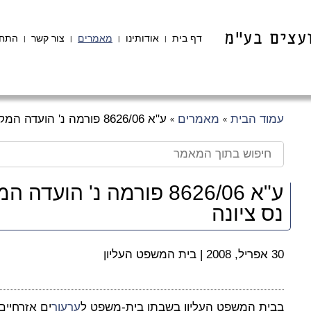
דף בית
אודותינו
מאמרים
צור קשר
התחב
|
|
|
|
עמוד הבית
מאמרים
ע"א 8626/06 פורמה נ' הועדה המקומית לתכנון ולבניה נס ציונה
»
»
ע"א 8626/06 פורמה נ' הוע
נס ציונה
30 אפריל, 2008
|
בית המשפט העליון
בבית המשפט העליון בשבתו בית-משפט ל
ערעור
ים אזרחיים