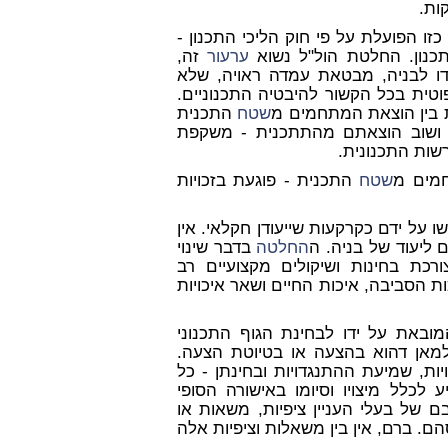
ות.
 כזו הפועלת על פי חוק הליכי התכנון -
תכנון. החלטת הול"ל נשוא
ערעור
זה,
דו לבניה, מבטאת עמדה ראויה, שלא
וטית בכל הקשור להיבטיה התכנוניים.
ת בין הוצאת המתחמים מ
שטח
התכנית
ושוב הוצאתם מהתתכנית - משקפת
רשות התכנונית.
שטח
התכנית - פוגעת בזכויות
על ידם כקרקעות שייעודן חקלאי. אין
 ליעוד של בניה. ה
החלטה
בדבר שינוי
רכת בחינות ושיקולים מקצועיים רב
ות הסביבה, איכות החיים ושאר איכויות
ובאת על ידו לבחינת הגוף התכנוני
למאן דהוא בהצעה או בטיוטת הצעה.
ת, שמיעת ההתנגדויות ובחינתן - כל
 לכלל מיצויו וסיומו באישורה הסופי
בם של בעלי העניין ציפיות, משאות או
. ברם, אין בין משאלות וציפיות אלה