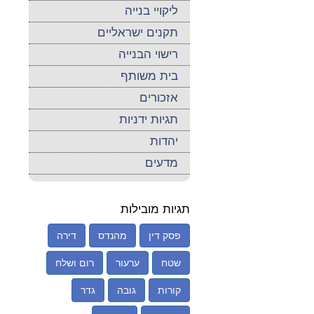
ליקויי בנייה
תקנים ישראליים
רישוי הבנייה
בית משותף
אזכורים
תגיות ידניות
יהדות
מדעים
תגיות מובילות
פסק דין
מהנדס
דירה
שטח
ערעור
רום ושלח
קורות
גובה
גדר