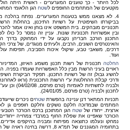
לכל היותר - כך טוענים המערערים - ראשית היתה הול
מקטעים של המתחמים החופפים ל
שטח
הגן הלאומי המתוכנ
4. לא מצאנו ממש בטענות המערערים. נפתח בהלכה מ
בביקורתו השיפוטית על רשויות התיכנון, בהחלות הרש
תכנוניים מובהקים. בית המשפט אינו בוחן ואינו אמור להכר
ובין אפשרויות תכנוניות שונות. עניין זה נמסר כל כולו ל
התכנון הורכב חבריהן נקבעו על ידי המחוקק בדרך 
והאינטרסים השונים, הרבים, ולעיתים מנוגדים, של צרכי הק
דרכים, משאבי טבע, שיקולי איכות הסביבה, תפיסות עולם א
ועוד.
החלטה
תכנונית של רשות תכנון משמע האיזון, המדיני
ראויים בעיני הרשות מבין כלל האפשרויות שעמדו בפניה. ה
להשיג גבולן זה של רשויות התכנון. תפקיד הביקורת השי
לתכנון ולבניה (טרם פורסם, 24/01/05).
תכניות המתאר דנן עניינה בהפשרת
שטח
ים ניכרים שייעוד
המתמים שבמדוכה חלקם נושקים וחלקם חופפים גן לאו
ארצית. ייחודו של
שטח
הגן המתוכנן ברכס הכורכר הטבעי ש
הכורכר שאפיינו את שפלת החוף במרבדי צמחייה ייחודיים
נמחקו ונעלמו כתוצאה מפיתוח ומבניה בהיקפים אדירי
בתחומיה המגוננים של תמ"א 8, דרשה 