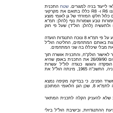
י לייעוד בניה למגורים.
שטח
התכנית
הקיף תשעה מתחמי תכנון. שניים ממתחמים אלה, שנסמנו R6 ו- R8 כללו בתואם את מקרקעי
לול חלקו המזרחי של גן לאומי מוצע
 מס' 8 לגנים לאומיים שמורות טבע ושמורות נוף (להלן: תמ"א
ולתעשיה (להלן: הול"ד) שעל פי חוק
הגן הלאומי המוצע על פי תמ"א 8 ונוכח התנגדות הועדה
עות באותם המתחמים, החליטה הול"ל
 הועברה תכנית המתאר לאישור הולק"ח, והתכנית אושרה תוך
שנכללים בה שני המתחמים. בעקבות כך תיקנה הול"ל ביום 26/09/90 את התכנית באופן שהיא
קדה והוגשו כנגדה לול"ל עשרות
התנגדויות. על פי הוראת סעיף 107א(א) לחוק התכנון והבניה, התשכ"ה 1965, מינתה הול"ל את
ניות במשרד הפנים, כי בבדיקה מקיפה נמצא
שהכללת שני המתחמים בתכנית המתאר עומדת בסתירה לתמ"א 8, שכן הגן הלאומי המתוכנן
ארצית שלא להעניק הקלה לתכנית המתאר
 ההתנגדויות, ובישיבת הול"ל ביולי