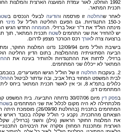
1992 הוחלט, לאור עמדת המועצה הארצית והמלצות החוקר, להוציא את שני המתחמים מ
תכנית המתאר.
לאחר ש
החלטה
זו פורסמה ו
הודעה
לבעלי הנכסים ב
שטח
כ-150 התנגדויות. גם הפעם החליטה הול"ל על
מינוי
חוק
מינתה הול"ד את ד"ר יגאל ברזילי. ה
מומחה
יש להחזיר את שני התחמים ל
שטח
תכנית המתאר, תוך תח
ברצועה צרה ל
אורך
רכס הכורכר מצפון לדרום.
בישיבת הול"ל מיום 12/09/94 נדונו המ
הביעה הסתיגויתיה מההמלצות. בתום הדיון החליטה הו
ברזילי, לדחות את ההתנגדויות ולהותיר בעינה את ה
החל
המתאר לא ייכללו שני המתחמים.
2. בעקבות
החלטה
זו של הול"ל הגישו המערערים, בנובמבר 995
לבית המשפט המחוזי בתל אביב, ובה עדתור לביטול ה
החלט
כלולים בתמ"א 8, וכי אין לאשר תכנית המתאר בי
המתחמים דנן.
ב
פסק דין
מיום 30/07/06 נדחתה התביעה. בית המש
מלכתחילה לא היה מקום לכלול את שני המתחמים ב
שטח
המתחמים בתכנית (בהחלטת /90
הוצאתם מהתכנית. נקבע כי הול"ל שקלה בכובד רארש א
את המלצות החוקר הראשון (גילן) והשני (ברזילי), שק
הלאומי המתוכנן. החלטת הול"ל, לאור כל אלה, להותיר א