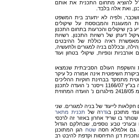
"ל להוציא מתחום התכנית את אותם
ן, ואת אלה בלבד.
שכבר, ולפיה לא יתערב בית המשפט
ות המעוגנת והמבוססת על שיקולים
יע בין שיקולים והכרעות בתחום התכנון
שיקול דעתן של רשויות התכנון. רשויות
המאפשרת ראיה כוללת של ההיבטים
הילה, ובכללם בניה למגורים ולתעשיה,
ורבניות ונופיות, שיקולי בטחון ועוד
ות והשקפת העולם הסביבתית שנמצאו
ביקורת השיפוטית אינה אמורה כל עיקר
פוטית מתמקד בבחינת חוקיות ההליכים
ודרכי קבלת ההחלטות ע"י הרשות התכנונית (וראו לאחרונה בג"ץ 1166/07 וייסנר נ' הועדה לתכנון
ולבניה לתשתיות לאומיות (טרם פורסם, 04/02/08) וכן עע"מ 2418/05 מילגרום נ' הועדה המחוזית
ם חקלאות לייעוד של בניה למגורים. שני
מי מתוכנן ב
גדר
ה של
תכנית מתאר
נותר בו שריד אחרון באזור זה לרכסי
 ובערכי טבע נוספים, שבחלקם הגדול
ם. גם אלמלא חסה
שטח
הגן המתוכנן
בחינה ראויה של התכנית דנן התיחסות וקדפת להיבט רב