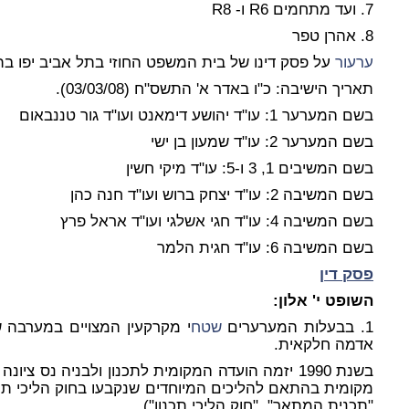
7. ועד מתחמים R6 ו- R8
8. אהרן טפר
ערעור
על פסק דינו של בית המשפט החוזי בתל אביב יפו בתיק ה"פ 2017/95 שניתן ביו
תאריך הישיבה: כ"ו באדר א' התשס"ח (03/03/08).
בשם המערער 1: עו"ד יהושע דימאנט ועו"ד גור טננבאום
בשם המערער 2: עו"ד שמעון בן ישי
בשם המשיבים 1, 3 ו-5: עו"ד מיקי חשין
בשם המשיבה 2: עו"ד יצחק ברוש ועו"ד חנה כהן
בשם המשיבה 4: עו"ד חגי אשלגי ועו"ד אראל פרץ
בשם המשיבה 6: עו"ד חגית הלמר
פסק דין
השופט י' אלון:
1. בבעלות המערערים
שטח
י מקרקעין המצויים במערבה של
אדמה חלקאית.
בשנת 1990 יזמה הועדה המקומית לתכנון ולבניה נס ציונה (להלן: הועדה המקומית)
מקומית בהתאם להליכים המיוחדים שנקבעו בחוק הליכי תכנו
"תכנית המתאר", "חוק הליכי תכנון").