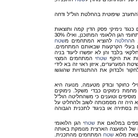
התערב שיפוטית בהחלטת הול"ל ודחה
כנגד נימיקי פסק הדין קמה ותוצאות
המתחם R6 מצויים בתחומי הגן הלאומי המתוכנן, ואילו 30%
 ה
החלטה
להוציא המתחמים מ
שטח
ים בעלי הקרקעות שבאותם המתחמים.
קאי בלבד והן לא יופשרו ליעוד בניה
נות את היקף
שטח
י המתחמים המצוי
הראוי. לשיטת המערערים, איזון ראוי זה בא לידי
לחקור ולבדוק את ההתנגדויות שהוגשו
לי כחוקר ובודק מטעמה, מנועה היא
מחמת נימוקים כבדי משקל. נימוקים
מוסיפים וטוענים כי משהחליטה הול"ל
 היה זה מסמכותה לשוב ולהחליט על
 בסתירה או בניגוד לתכנית הגבוהה
פפים במלואם את
שטח
י הגן הלואומי
דת המשנה של המועצה הארצית מנומקת באותה
וצאת מלוא
שטח
המתחמים מהתכנית.