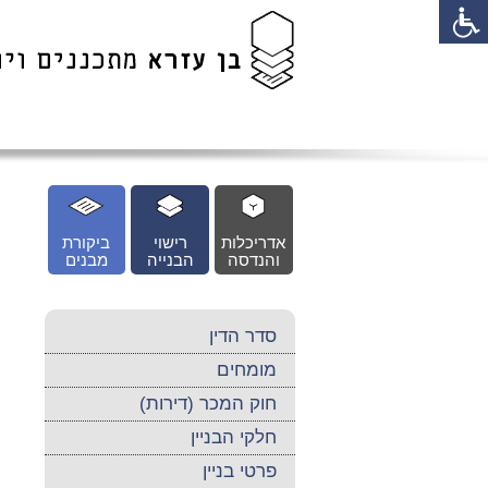
לג
כן
זי
אדריכלות
רישוי
ביקורת
והנדסה
הבנייה
מבנים
סדר הדין
מומחים
חוק המכר (דירות)
חלקי הבניין
פרטי בניין