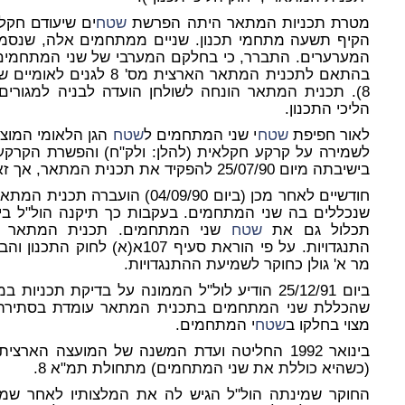
מטרת תכניות המתאר היתה הפרשת
שטח
ים שיעודם חקלא
המערערים. התברר, כי בחלקם המערבי של שני המתחמים כ
בהתאם לתכנית המתאר הארצית
8). תכנית המתאר הונחה לשולחן הועדה לבניה למגורים 
הליכי התכנון.
לאור חפיפת
שטח
י שני המתחמים ל
שטח
לשמירה על קרקע חקלאית (להלן: ולק"ח) והפשרת הקרק
בישיבתה מיום 25/07/90 להפקיד את תכנית המתאר, אך זאת מבלי שיכללו בה שני המתחמים.
חודשיים לאחר מכן (ביום 04/09/90)
תכלול גם את
שטח
שני המתחמים. תכנית המתאר הופ
מר א' גולן כחוקר לשמיעת ההתנגדויות.
ביום 25/12/91 הודיע לול"ל הממונה על בדיקת תכ
מצוי בחלקו ב
שטח
י המתחמים.
בינואר 1992 החליטה ועדת המשנה של המועצה ה
(כשהיא כוללת את שני המתחמים) מתחולת תמ"א 8.
החוקר שמינתה הול"ל הגיש לה את המלצותיו לאחר שמיעת