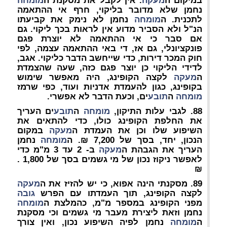
במיקום ה
מעקה
. אין לקבל את מסקנת ה
מומחה
נחמן שלא מדובר בליקוי, חרף אי ההתאמה
לתכנית. ה
מומחה
נחמן לא נימק את קביעתו
הנ"ל ולא הסביר מדוע אין לראות בכך ליקוי. גם
אם סבר כי אי ההתאמה לא יוצרת פגם
פונקציונלי, גם אז, די באי ההתאמה עצמה, לפי
חוק המכר דירות, כדי שייחשב הדבר כליקוי. אגב,
לדידי הליקוי כן יוצר פגם כזה, שעה שהצמדת
ה
מעקה
לקצה הקופינג, היה מאפשר שימוש
בקופינג, כגון להעמדת אדניות ועוד, כפי שרמז
מומחה
ה
תובע
ים, וכעת הדבר לא אפשרי.
88. לגבי עלות התיקון,
מומחה
ה
תובע
ים העריך
את החלפת הקופינג כולו, כדי להתאים את
השיפוע שלו וכן את העמדת ה
מעקה
במקום
הנכון, יחד, בסך של 7,200 ₪. ה
מומחה
נחמן
העריך את הגבהת ה
מעקה
ב- 2 עד 3 מ"מ כדי
לאפשר ניקוז נכון של מי גשמים בסך של 1,800 .
₪
89. מסקנתי הינה אפוא, כי יש להזיז את ה
מעקה
לקצה הקופינג, תוך העמדתו עם הפרש
גובה
מפני הקופינג במספר מ"מ, כהמלצת ה
מומחה
נחמן וזאת ליצירת מעבר מי גשמים וכי מסקנת
ה
מומחה
נחמן לפיה השיפוע נכון, ואין צורך