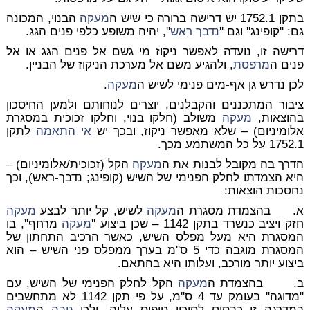
בתקן 1752.1 יש דרישה ברורה כי שיש ה
מעקה
הבנוי, המכונה
גם: ''קופינג'' וגם ''
נדבך ראש
'', יהיה משופע כלפי פנים הגג.
דרישה זו, נועדה לאפשר ניקוז מי גשם אל פנים הגג או אל
פנים ה
מרפסת
, ולהגיע משם אל מערכת הניקוז של הבניין.
לכן נדרש גן אף-מים פנימי לשיש ה
מעקה
.
ציבור המתכננים והקבלנים, יוצרים לנוחותם ולמען החיסכון
בהוצאות,
מעקה
משולב (חלקו בנוי, וחלקו זכוכית במסגרת
אלומיניום) – שלא מאפשר ניקוז, ובכך יש
אי התאמה
לתקן
1752.1 על כל המשתמע מכך.
הדרך בה מקובל לבנות את ה
מעקה
הקל (זכוכית/אלומיניום) –
היא הצמדתו לחלק הפנימי של השיש (קופינג; נדבך-ראש), וכך
נחסכות הוצאות:
א. בהצמדת מסגרת ה
מעקה
לשיש, קל יותר לבצע
מעקה
חזק ויציב כנשרד בתקן 1142 – שכן ביצוע ''
מעקה
מרחף'', בו
המסגרת היא מעל מפלס השיש, כאשר הרכיב התחתון של
המסגרת מוגבה כדי 5 ס''מ בערך ממפלס פני השיש – הוא
ביצוע יותר מורכב, ועלותו היא בהתאם.
ב. בהצמדת ה
מעקה
הקל לחלק הפנימי של השיש, עם
''מדוגה'' בעומק עד 4 ס''מ, על פי תקן 1142 לא מתחשבים
במדרגה זו כבסיס לסיכון טיפוס עליה, ולכן
גובה
ה
מעקה