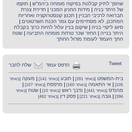
שהפך לתיק קבלנות בפיקוח מומחה ביהמ"ש
|
תוקפו
של היתר בניה
|
מידות החניון המכני
|
חדירת צנרת
תברואה לרכיבי הבניין
|
תכנון קונסטרוקציה ואחריות
המתכנן, לא מסתיימים עם גמר הכנת השרטוטים
|
סיווג ליקויי בניה
|
שיקום בניין עלול להיות כרוך בקבלת
היתר בנייה
|
החזר שכר טרחת מומחה התביעה
|
שטח
חתך העמוד לעומת מודול החתך
Tweet
הדפס עמוד
שלח לחבר
בית-המשפט
|
תובע
|
מעקה
[באתר 281]
[באתר 141]
[באתר
|
אי התאמה
|
מרפסת
|
105]
[באתר 160]
[באתר 107]
מהנדס
|
נדבך ראש
|
שטח
[באתר 441]
[באתר 10]
[באתר
|
גובה
|
פסק דין
396]
[באתר 221]
[באתר 482]