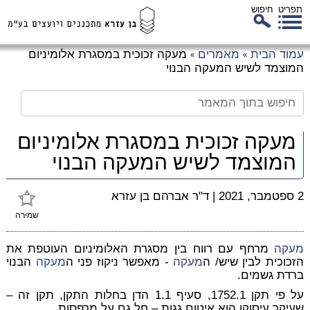
תפריט
חיפוש
לג
עמוד הבית
מאמרים
מעקה זכוכית במסגרת אלומיניום
»
»
כן
המוצמד לשיש המעקה הבנוי
זי
מעקה זכוכית במסגרת אלומיניום
המוצמד לשיש המעקה הבנוי
2 ספטמבר, 2021
|
ד"ר אברהם בן עזרא
שמירה
מעקה
מרחף עם רווח בין מסגרת האלומיניום העוטפת את
הזכוכית לבין שיש/ ה
מעקה
- מאפשר ניקוז פני ה
מעקה
הבנוי
ברדת גשמים.
על פי תקן 1752.1, סעיף 1.1 הדן בחלות התקן, תקן זה –
שעיקר עיסוקו הוא איטום גגות – חל גם על מרפסות.