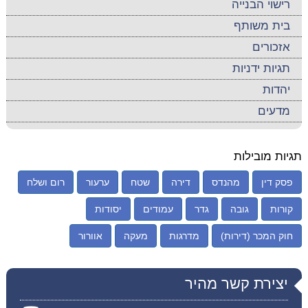
רישוי הבנייה
בית משותף
אזכורים
תגיות ידניות
יהדות
מדעים
תגיות מובילות
פסק דין
מהנדס
דירה
שטח
ערעור
רום ושלח
קורות
גובה
גדר
עמודים
יסודות
חוק המכר (דירות)
מדרגות
מעקה
אוורור
יצירת קשר מהיר