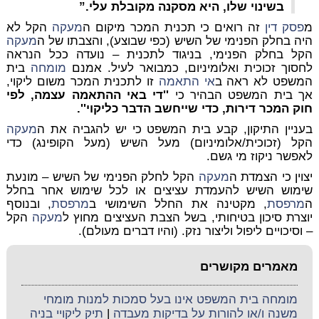
בשינוי שלו, היא מסקנה מקובלת עלי.”
מ
פסק דין
זה רואים כי תכנית המכר מיקום ה
מעקה
הקל לא
היה בחלק הפנימי של השיש (כפי שבוצע), והצבתו של ה
מעקה
הקל בחלק הפנימי, בניגוד לתכנית – נועדה ככל הנראה
לחסוך זכוכית ואלומיניום, כמבואר לעיל. אמנם
מומחה
בית
המשפט לא ראה ב
אי התאמה
זו לתכנית המכר משום ליקוי,
אך בית המשפט הבהיר כי
''די באי ההתאמה עצמה, לפי
חוק המכר דירות, כדי שייחשב הדבר כליקוי''.
בעניין התיקון, קבע בית המשפט כי יש להגביה את ה
מעקה
הקל (זכוכית/אלומיניום) מעל השיש (מעל הקופינג) כדי
לאפשר ניקוז מי גשם.
יצוין כי הצמדת ה
מעקה
הקל לחלק הפנימי של השיש – מונעת
שימוש השיש להעמדת עציצים או לכל שימוש אחר בחלל
ה
מרפסת
, מקטינה את החלל השימושי ב
מרפסת
, ובנוסף
יוצרת סיכון בטיחותי, בשל הצבת העציצים מחוץ ל
מעקה
הקל
– וסיכויים ליפול וליצור נזק. (והיו דברים מעולם).
מאמרים מקושרים
מומחה בית המשפט אינו בעל סמכות למנות מומחי
משנה ו/או להורות על בדיקות מעבדה
|
תיק ליקויי בניה