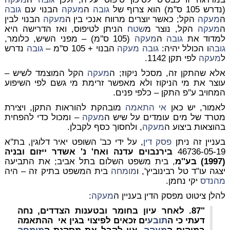
(נדרש 105 ס''מ) הוא צרוף של
גובה
ה
מעקה
הבנוי עם
גובה
ה
מעקה
הקל; כאשר יוצרים מרווח אנכי בין ה
מעקה
הבנוי לבין
ה
מעקה
הקל, נוצר מ
שטח
הניתן לטיפוס, ואז הדרישה היא
למדוד את
גובה
ה
מעקה
(105 ס''מ) – מפני השיש, כלומר,
גובה
ו הכולל יהיה:
גובה
מעקה
הבנוי + 105 ס''מ –
גובה
נדרש
ל
מעקה
לפי תקן 1142.
אלא שהתקן זה, מסכל
ניקוז
; ה
מעקה
הקל המוצמד לשיש –
עוצר את מי הניקוז ולא מאפשר זרימת מי גשם לפי השיפוע
המחויב ע''פ התקן – כלפי פנים.
לאמור, יש כאן
אי התאמה
מובהקת להוראות התקן, ויצירת
מטרד של מים עומדים על שיש ה
מעקה
– ומכול כדי להפחית
בהוצאות ביצוע ה
מעקה
, ולחסוך כסף לקבלן.
בעניין זה ניתן
פסק דין
, על ידי כב' השופט יאיר דלוגין, בת''א
46736-05-19
בירנבוים עדנה ואח' נ' אשדר ייזום ובניה
(1997) בע''מ
, בית משפט השלום בתל אביב; את התביעה
יצגה עו''ד טל רבינוביץ', ו
מומחה
בית המשפט בתיק זה – היה
מהנדס
יקי נחמן.
להלן ציטוט מפסק הדין בעניין ה
מעקה
:
"87. לאחר עיון בחומר ובטענות הצדדים, נחה
דעתי כי ה
תובע
ים זכאים לפיצוי בגין אי ההתאמה