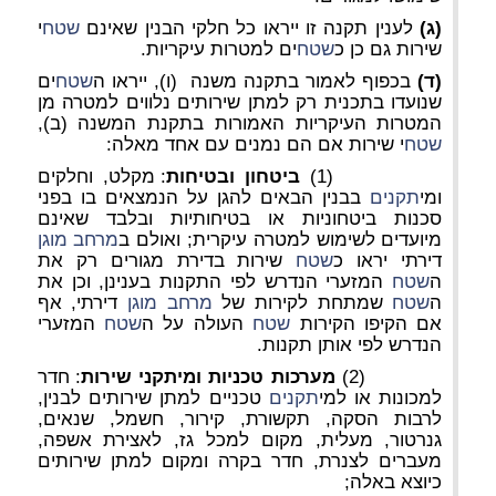
(ג)
לענין תקנה זו ייראו כל חלקי הבנין שאינם
שטח
י
שירות גם כן כ
שטח
ים למטרות עיקריות.
(ד)
בכפוף לאמור בתקנה משנה (ו), ייראו ה
שטח
ים
שנועדו בתכנית רק למתן שירותים נלווים למטרה מן
המטרות העיקריות האמורות בתקנת המשנה (ב),
שטח
י שירות אם הם נמנים עם אחד מאלה:
(1)
ביטחון ובטיחות
: מקלט, וחלקים
ומי
תקנים
בבנין הבאים להגן על הנמצאים בו בפני
סכנות ביטחוניות או בטיחותיות ובלבד שאינם
מיועדים לשימוש למטרה עיקרית; ואולם ב
מרחב מוגן
דירתי יראו כ
שטח
שירות בדירת מגורים רק את
ה
שטח
המזערי הנדרש לפי התקנות בענינן, וכן את
ה
שטח
שמתחת לקירות של
מרחב מוגן
דירתי, אף
אם הקיפו הקירות
שטח
העולה על ה
שטח
המזערי
הנדרש לפי אותן תקנות.
(2)
מערכות טכניות ומיתקני שירות
: חדר
למכונות או למי
תקנים
טכניים למתן שירותים לבנין,
לרבות הסקה, תקשורת, קירור, חשמל, שנאים,
גנרטור, מעלית, מקום למכל גז, לאצירת אשפה,
מעברים לצנרת, חדר בקרה ומקום למתן שירותים
כיוצא באלה;