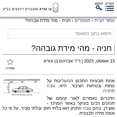
תפריט
חיפוש
לג
עמוד הבית
מאמרים
חניה - מהי מידת גובהה?
»
»
כן
זי
חניה - מהי מידת גובהה?
13 אוגוסט, 2023
|
ד"ר אברהם בן עזרא
שמירה
אחת מבעיות התכנון ה
משלי
כות על
נוחות ובטיחות הציבור, היא:
גובה
ה
חניה
.
הדברים נאמרים לאור קיומם של
חניונים רבים בעיקר באזור המרכז -
גוש דן, בהם
גובה
החניון הוא בלתי חוקי ובלתי סביר, על פי כל
אמת מידה תכנונית.