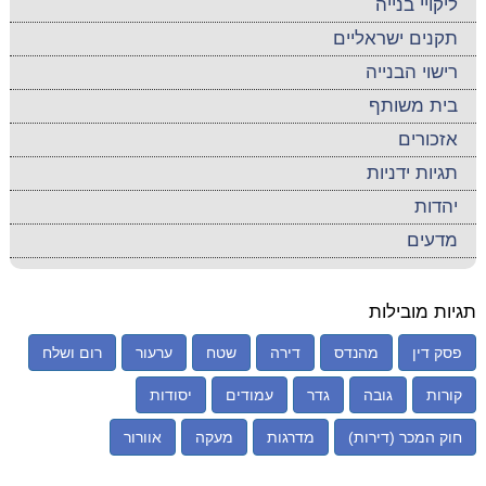
ליקויי בנייה
תקנים ישראליים
רישוי הבנייה
בית משותף
אזכורים
תגיות ידניות
יהדות
מדעים
תגיות מובילות
פסק דין
מהנדס
דירה
שטח
ערעור
רום ושלח
קורות
גובה
גדר
עמודים
יסודות
חוק המכר (דירות)
מדרגות
מעקה
אוורור