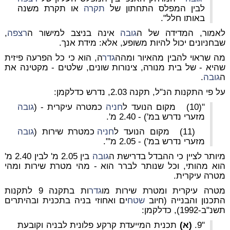
לבין המפלס התחתון של
תקרה
או תקרת משנה
באותו חלל".
לאמור, המדידה של ה
גובה
אינה בניצב למישור ה
רצפה
,
שבחניונים יכול להיות משופע, אלא:
מידת אנך
.
מה שראוי להבין מהאיור ומהה
גדר
ה, הוא כי כל הפרעה פיזית
שהיא - של בית מנורה, צינורות שונים, שלטים - מקטינה את
ה
גובה
.
על פי התקנות הנ"ל, תקנה 2.03, נדרש כדלקמן:
"(10) מקום הנועד ל
חניה
כמטרה עיקרית - (
גובה
מזערי נדרש במ') - 2.40 מ'.
(11) מקום הנועד ל
חניה
כמטרת שירות (
גובה
מזערי נדרש במ') - 2.05 מ'".
מיותר לציין כי ההבדל בדרישת ה
גובה
בין 2.05 מ' לבין 2.40 מ'
הוא מהותי, וכל שנותר לברר הוא - מהי מטרת שירות ומהי
מטרה עיקרית.
מטרה עיקרית ומטרת שירות מו
גדר
ות בתקנה 9 לתקנות
התכנון והבנייה (חיוב
שטח
ים ואחוזי בניה בתכנית ובהיתרים
תשנ"ב-1992), כדלקמן:
"9.
(א)
תכנית המייעדת קרקע פלונית לבניה וקובעת