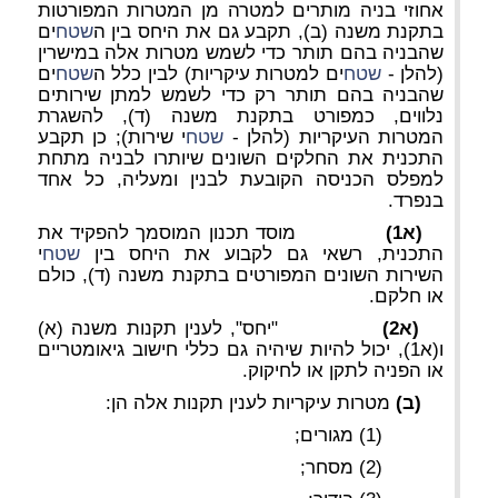
אחוזי בניה מותרים למטרה מן המטרות המפורטות
בתקנת משנה (ב), תקבע גם את היחס בין ה
שטח
ים
שהבניה בהם תותר כדי לשמש מטרות אלה במישרין
(להלן -
שטח
ים למטרות עיקריות) לבין כלל ה
שטח
ים
שהבניה בהם תותר רק כדי לשמש למתן שירותים
נלווים, כמפורט בתקנת משנה (ד), להשגרת
המטרות העיקריות (להלן -
שטח
י שירות); כן תקבע
התכנית את החלקים השונים שיותרו לבניה מתחת
למפלס הכניסה הקובעת לבנין ומעליה, כל אחד
בנפרד.
(א1)
מוסד תכנון המוסמך להפקיד את
התכנית, רשאי גם לקבוע את היחס בין
שטח
י
השירות השונים המפורטים בתקנת משנה (ד), כולם
או חלקם.
(א2)
"יחס", לענין תקנות משנה (א)
ו(א1), יכול להיות שיהיה גם כללי חישוב גיאומטריים
או הפניה לתקן או לחיקוק.
(ב)
מטרות עיקריות לענין תקנות אלה הן:
(1) מגורים;
(2) מסחר;