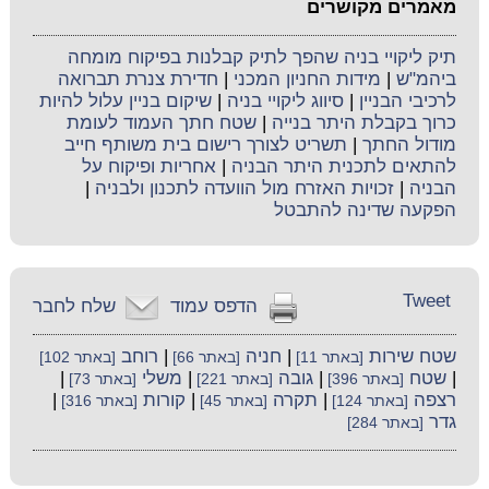
מאמרים מקושרים
תיק ליקויי בניה שהפך לתיק קבלנות בפיקוח מומחה
ביהמ"ש
|
מידות החניון המכני
|
חדירת צנרת תברואה
לרכיבי הבניין
|
סיווג ליקויי בניה
|
שיקום בניין עלול להיות
כרוך בקבלת היתר בנייה
|
שטח חתך העמוד לעומת
מודול החתך
|
תשריט לצורך רישום בית משותף חייב
להתאים לתכנית היתר הבניה
|
אחריות ופיקוח על
הבניה
|
זכויות האזרח מול הוועדה לתכנון ולבניה
|
הפקעה שדינה להתבטל
Tweet
הדפס עמוד
שלח לחבר
שטח שירות
|
חניה
|
רוחב
[באתר 11]
[באתר 66]
[באתר 102]
|
שטח
|
גובה
|
משלי
|
[באתר 396]
[באתר 221]
[באתר 73]
רצפה
|
תקרה
|
קורות
|
[באתר 124]
[באתר 45]
[באתר 316]
גדר
[באתר 284]