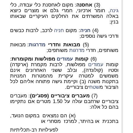
(3)
אחסנה
: מקום לאחסנת כלי עבודה, כלי
גינה
, חומר ארכיוני, חמרי גלם או מוצרים כיוצא
באלה המשרתים את החלקים העיקריים שבאותו
בנין;
(4)
חניה
: מקום
חניה
לרכב, לרבות כבשים
ודרכי גישה נוספים;
(5)
מבואות וחדרי
מדרגות
: מבואות
משותפים, חדרי
מדרגות
משותפים;
(6)
קומות
עמודים
מפולשות ומקומרות
:
קומות
עמודים
מפולשות, לרבות מקמרת (ארקדה)
וסטיו (קולונדה), ובלב ששני האחרונים אינם
משמשים למטרה עיקרית מהמטרות המנויות
בתקנות משנה (ב) וקיימת גישה פתוחה אליהם לכל
הציבור מ
שטח
ים ציבוריים.
(7)
מעברים ציבוריים (פסג'ים)
: מעברים
ציבוריים שרחבם עולה על 1.50 מטרים אם נתקיימו
בהם כל אלה:
(א) הם נמצאים במקום הנועד,
בתכנית או בהיתר, למרכז מסחרי או
לפעילויות רב-תכליתיות