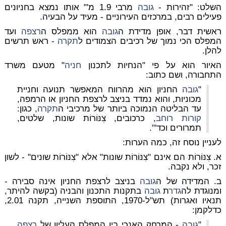
השלט: "זהירות -
גובה
מרבי 1.9 מ'" אותו נמצא בחניונים
פעילים רבים, במרכזים העירוניים - מעיד על הבעיה.
ראשית דבר, אופן מדידת ה
גובה
הוא ממפלס ה
רצפה
ועד
המפלס הכי נמוך של רכיבים הצמודים ל
תקרה
- ראש תרשים
להלן.
האיור הוא על פי "הנחיות לתכנון
חניה
" מטעם משרד
התחבורה, ושם כתוב:
"
גובה
החניון הוא מהרווח המאפשר תנועה וחניית
מכוניות, והוא נמדד בניצב לרצפת החניון או הרמפה,
עד הבליטה הנמוכה ביותר של מרכיבי ה
תקרה
, כגון:
קורות
רוחב
, כרכובים, צִנּוֹרוֹת שונות, שלטים,
תמרורים וכד'".
לעניין נוסח זה, כמה הערות:
א. צִנּוֹרוֹת הם אינם "צִנּוֹרוֹת שונות" אלא "צִנּוֹרוֹת שונים" - לשון
זכר, ולא נקבה.
ב. המדידה של ה
גובה
בניצב לרצפת החניון אינה סבירה -
ומנוגדת לה
גדר
ת
גובה
בתקנות התכנון והבניה (בקשה להיתר,
תנאיו ואגרות) תש"ל-1970, התוספת השנייה, תקנה 2.01,
כדלקמן:
"
גובה
- המרחק האנכי בין המפלס העליון של
רצפה