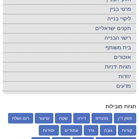
פרטי בניין
ליקויי בנייה
תקנים ישראליים
רישוי הבנייה
בית משותף
אזכורים
תגיות ידניות
יהדות
מדעים
תגיות מובילות
פסק דין
מהנדס
דירה
שטח
ערעור
רום ושלח
קורות
גובה
גדר
עמודים
יסודות