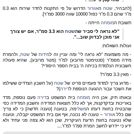
[
להבהיר,
שטח
ה
אוורור
הדרוש על פי התקנות לחדר שירות הוא 0.3
מ"ר שהם 0.3 מ"ר כפול 10000 שווה 3000 סמ"ר].
תשובת ה
מומחה
הייתה -
"לא נראה לי סביר שה
שטח
הוא 3.3 סמ"ר, אם יש צורך
אני מוכן לבדוק שוב...".
ועולות השאלות:
- מה משמעות "לא נראה לי" ומה עניין זה ל
מידות
של
שטח
, ולהמרת
מידה מסמ"ר (סנטימטר מרובע) למ"ר (מטר מרובע), שהיא
פעולה
חשבונית הנלמדת בכיתה ה' בבית הספר היסודי?
- מאין 3.3 סמ"ר?
- מדוע צריך למדוד פעמיים פריט של
שטח
(על חשבון הצדדים ששילמו
את השכר עבור ההגעה הנוספת ל
דירה
)?
ובאותו תיק, אכן היה
מומחה
בית המשפט ב
דירה
פעם נוספת, מדד
באריכות ובדקדקנות, אך לא כלל תוצאות המדידה וחשבון המדידה כפי
שהבטיח בחוות דעתו ה
משלי
מה, בטענה [טענה חדשה] כי לא צריך
שם כלל
אוורור
– טענה לא נכונה, אף אם בית המשפט יקבלה, וטענה
שלא נטענה בחוות הדעת העיקרית, שכן הוא לא צפה פני עתיד ולא
ידע כי יידרש לחשב המרת סמ"ר למ"ר....