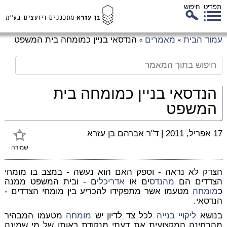
תפריט
חיפוש
לג
עמוד הבית
מאמרים
הנדסאי בניין כמומחה בית המשפט
»
»
כן
זי
הנדסאי בניין כמומחה בית
המשפט
17 אפריל, 2011
|
ד"ר אברהם בן עזרא
שמירה
הצדק לא נראה - וספק האם הוא נעשה - במצב בו מומחי
הצדדים הם
מהנדס
ים או
אדריכל
ים - ובית המשפט ממנה
כ
מומחה
מטעמו אשר מתפקידו להכריע בין מומחי הצדדים -
הנדסאי.
בנושא
ליקויי בנייה
לכל צד לדיון יש
מומחה
מטעמו המבהיר
מהבחינה המקצועית את דעתי מנקודת ראותו של מי שמינה