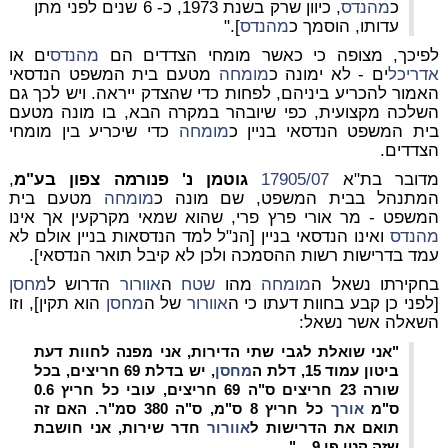
כ
מהנדס
, כיוון שרק בשנת 1973, כ- 6 שנים לפני מתן
עדותו, הוסמך כ
מהנדס
]."
לפיכך, מצופה כי כאשר מומחי הצדדים הם
מהנדס
ים או
אדריכל
ים - לא ימונה כ
מומחה
מטעם בית המשפט הנדסאי
האמור להכריע ביניהם, לפחות כדי שהצדק ייראה. ויש לכך גם
השלכה מקצועית, כפי שיובהר במקרה הבא, בו מונה מטעם
בית המשפט הנדסאי בניין כ
מומחה
כדי שיכריע בין מומחי
הצדדים.
מדובר בת"א
17905/07
גוטמן נ' פנורמה צפון בע"מ
,
המתנהל בבית המשפט, שם מונה כ
מומחה
מטעם בית
המשפט - מר אורי פרץ פרי, שהוא שמאי מקרקעין אך אינו
מהנדס
ואינו הנדסאי בניין [הנ"ל למד הנדסאות בניין אולם לא
עמד בדרישות רשות ההסמכה ולכן לא קיבל תואר הנדסאי].
בחקירתו נשאל ה
מומחה
מהו
שטח
ה
אוורור
הדרוש ל
מחסן
[לפני כן קבע בחוות דעתו כי ה
אוורור
של ה
מחסן
הוא תקין], וזו
השאלה אשר נשאל:
"אני שואלת לגבי שתי הדירות, אני מפנה לחוות דעת
ביטון עמוד 15, דלת ה
מחסן
, יש בדלת 69 חריצים, בכל
שורה 23 חריצים ס"ה 69 חריצים, עובי כל חריץ 0.6
ס"מ
אורך
כל חריץ 8 ס"מ, ס"ה 380 סמ"ר. האם זה
תואם את הדרישות ל
אוורור
חדר שירות, אני חושבת
שזה קטן פי 9....".