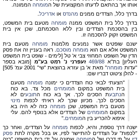
אותו אך בהתאם לדעתו המקצועית של ה
מומחה
הממונה.
בדרך כלל, הצדדים ממנים
מהנדס
או
אדריכל
.
בדרך כלל בית המשפט ממנה
מומחה
מטעם בית המשפט,
בין בהסכמת הצדדים ובין ללא הסכמתם, שכן אין בית
המשפט זקוק להסכמה זו.
ישנם שופטים אשר נמנעים מלמנות
מומחה
מטעם בית
המשפט אלא אם הוא
מומחה
מוסכם
. ראה בעניין זה את פסק
הדין של השופט המחוזי צבי א' טל [לימים - שופט בית המשפט
העליון] בת"א
469/88
זעפרני נ' רמט בע"מ
[מובא בספר
"עדות
מומחה
" מאת א' בן עזרא בהוצאת "שי" 2001 עמ' 505]
- להלן ציטוט דבריו שם:
"הצעתי לבאי כוח הצדדים כי ימונה
מומחה
מטעם
בית המשפט במקום ה
מומחים
מכל צד. בא כוח
ה
נתבע
ת הסכים לכך. אך בא כוח ה
תובע
ים לא
הסכים לכך. מכיוון שכך לא ראיתי לכפות
מינוי
מטעם בית המשפט, שכן
מומחה
כזה לא היה בא
במקום ה
מומחים
של הצדדים אלא בנוסף להם. עלי
איפוא להכריע בין ה
מומחים
."
ישנה דרך נוספת, והיא, לכפות
מומחה
על הצדדים, ואחר כך
"לכפות" על הצדדים להתיישר לפיו, או בכל מקרה לתת
פסק
דין
על פי דברו של ה
מומחה
שמונה על ידי בית המשפט "כזה