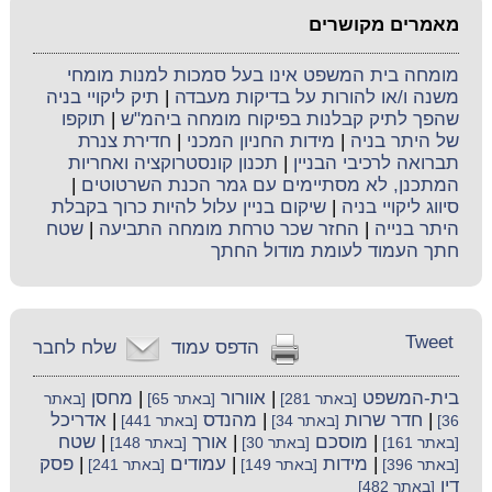
מאמרים מקושרים
מומחה בית המשפט אינו בעל סמכות למנות מומחי
משנה ו/או להורות על בדיקות מעבדה
|
תיק ליקויי בניה
שהפך לתיק קבלנות בפיקוח מומחה ביהמ"ש
|
תוקפו
של היתר בניה
|
מידות החניון המכני
|
חדירת צנרת
תברואה לרכיבי הבניין
|
תכנון קונסטרוקציה ואחריות
המתכנן, לא מסתיימים עם גמר הכנת השרטוטים
|
סיווג ליקויי בניה
|
שיקום בניין עלול להיות כרוך בקבלת
היתר בנייה
|
החזר שכר טרחת מומחה התביעה
|
שטח
חתך העמוד לעומת מודול החתך
Tweet
הדפס עמוד
שלח לחבר
בית-המשפט
|
אוורור
|
מחסן
[באתר 281]
[באתר 65]
[באתר
|
חדר שרות
|
מהנדס
|
אדריכל
36]
[באתר 34]
[באתר 441]
|
מוסכם
|
אורך
|
שטח
[באתר 161]
[באתר 30]
[באתר 148]
|
מידות
|
עמודים
|
פסק
[באתר 396]
[באתר 149]
[באתר 241]
דין
[באתר 482]