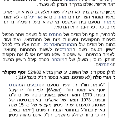
ראה וקדש". אולם בדרך זו הצדק לא נעשה.
מכיוון שהצדק צריך לא רק להיעשות אלא גם להיראות, ראוי כי
כאשר מומחי הצדדים הם
מהנדס
ים או
אדריכל
ים - לא ימונה
מומחה
מטעם בית המשפט מי שהוא בעל השכלה נחותה
מהם, כגון, פקח-בנייה או הנדסאי.
להבהיר, היקף הלימודים של
מהנדס
כפול בשנים ויותר מכפול
באיכות המקצועית והעיונית מזה של ההנדסאי. זאת ועוד,
בתום הלימודים של ה
מהנדס
/ה
אדריכל
, חובה עליו כדי לקבל
רישיון מטעם רשם ה
מהנדס
ים לעשות התמחות [סטאג']
ולעמוד בבחינות. יש שופטים שלא סופרים אפילו את תקופת
הוותק, כניסיון מועיל, של ה
מומחה
בטרם קיבל רישיון מרשם
ה
מהנדס
ים.
להלן פסק דינו של השופט ע' שרון בת"א 524/82
יוסף סוקולר
נ' אורי פלח
[לא פורסם, מובא בספר הנ"ל בעמ' 219]:
"לעומת חוו"ד זו, העיד מטעם ה
נתבע
ים ה
מהנדס
יוסף גיא ומוסר חוו"ד [מוצג/6]. לפי חוו"ד זו קיבל
בשנת 1970 תואר ראשון באוניברסיטה של ברה"מ
ובשנת 1973 תואר של אינג'ינר באוניברסיטה של
אודסה. לטענתו יש לו ניסיון מקצועי של כ- 15 שנה
בארץ ובחו"ל בתחומי הבניה השונים [ייאמר בשלב
זה כי ברור שחלק מהשנים הנ"ל איננו מהווה ניסיון