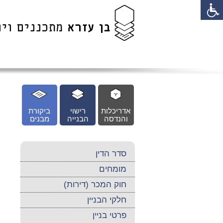
לג
כן
זי
אדריכלות
רישוי
ביקורת
והנדסה
הבנייה
מבנים
סדר הדין
מומחים
חוק המכר (דירות)
חלקי הבניין
פרטי בניין