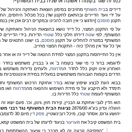
כמו זה שגר בקומה ראשונה או שניה בבית המשותף?
דיירים ב
בית משותף
מחויבים במימון הוצאות האחזקה והניהול של
על ידי וועד הדיירים ובהתאם לתקנון שדן בכל מכלול היחסים, החו
תקנון
מוסכם
[ויודגש כי אין חובה להכינו ובמקרים רבים אכן אין בנמ
על פי התקנון המצוי, כל דייר נושא בהוצאות הניהול והאחזקה 
המשותף, לפי
שטח
דירתו חלקי כלל
שטח
י הדירות. בידי הדיירים
המשותף במטרה להחליט על תקנון
מוסכם
, בו ישונו התנאים של
אך כל עוד אין מהלך כזה - התקנות המצוי מחייב.
אין כל התייחסות בתקנון המצוי למידת ההנאה של דייר זה או אחר
לדוגמא: ברור כי מי שגר בקומה ב' או ג' בבניין, משתמש בחדר 
האחרון אינו זקוק כלל לחדר ה
מדרגות
, ולעתים נדירות משתמש בו
הדרים בקומות הגבוהות משתמשים במעלית במידת אינטנסיביות גד
בבוא העת לבצע שיפוץ שהוא ב
גדר
אחזקת הרכוש המשותף וחד
תימדד ולא תיקבע על פי מידת השימוש וההנאה מה
מדרגות
ו/או מ
המשותף לעומת
שטח
י כלל הדירות בו.
הוא הדין לגבי אחזקת גג הבניין, קירות חוץ, גינון, וכו'. פעם יוצא 
הועלה ונדון בע"א 2876/00
נציגות הבית המשותף נגד רבני מש
יהושע גרוס, אסתר קובו, מיכל רובינשטיין,
פסק דין
מיום 30 לדצמבר 2002.
בית המשפט קיבל את ה
ערעור
בניגוד לדעתו של בית המשפט קמא, 
"הפסיקה קבעה זה לא מכבר כי שיעור ההשתתפות בהו