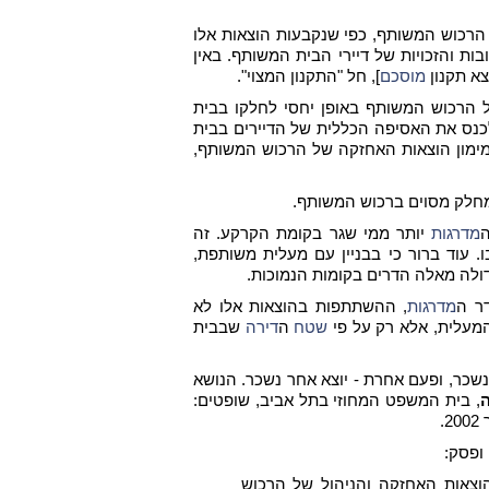
 הרכוש המשותף, כפי שנקבעות הוצאות אלו
בות והזכויות של דיירי הבית המשותף. באין
צא תקנון
מוסכם
], חל "התקנון המצוי".
של הרכוש המשותף באופן יחסי לחלקו בבית
 לכנס את האסיפה הכללית של הדיירים בבית
 מימון הוצאות האחזקה של הרכוש המשותף,
 מחלק מסוים ברכוש המשותף.
ה
מדרגות
יותר ממי שגר בקומת הקרקע. זה
. עוד ברור כי בבניין עם מעלית משותפת,
ולה מאלה הדרים בקומות הנמוכות.
ר ה
מדרגות
, ההשתתפות בהוצאות אלו לא
המעלית, אלא רק על פי
שטח
ה
דירה
שבבית
זה נשכר, ופעם אחרת - יוצא אחר נשכר. הנושא
ה
, בית המשפט המחוזי בתל אביב, שופטים:
ופסק:
צאות האחזקה והניהול של הרכוש