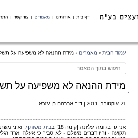
דף בית
אודותינו
מאמרים
צור קשר
התחב
|
|
|
|
עמוד הבית
מאמרים
מידת ההנאה לא משפיעה על תשלו
»
»
מידת ההנאה לא משפיעה על תשל
21 אוקטובר, 2011
|
ד"ר אברהם בן עזרא
אני גר בקומה עליונה [קומה 18] ב
בית משותף
, ואיני משת
תקועה - והיו דברים מעולם - לא סביר כי אעלה וארד רגלי.