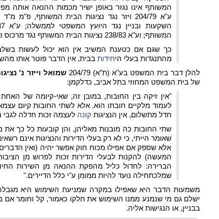
המשותף אינו נגזר באופן ישיר מכמות ההנאה אותה מפ
המשותף; וע"א 238/83 נציגות הבית המשותף נגד מרכוס ואחרים פ"ד מ"א (2) 561].
כך שגם אם כטענת המשיב אין הוא יכול לעשות בשלב
מהתנגדות בעלי הי
חידות
בבית, אין הדבר פוטר אותו מה
להלן דבר בית המשפט בע"א (ת"א) 204/79
שמואל וייזר נ' נצי
של בית המשפט המחוזי בתל אביב, כדלקמן:
"אין זיקה בין החובות, במובן זה, שאי-קיומה של האחת
לעמוד מלקיים חובתו הוא. אלא לשתי החובות קיום עצמאי
חדל מתשלום, אין הנציגות
קונה
לעצמה זכות חדלה לגבי נת
שתי החובות כה מובנות מאליהן, והן קובעות כל כך את
שאומר הייתי, כי לא רק בעלי הדירות והנציגות אינם רשא
אלא שספק אם אפילו מכוח חוק אפשר יהיה (ואין הדברים
המעשה) להקנות לבעלי הדירות זכות לפרוש מן הציבור
הברירה: לחדול כליל מהפקת ההנאה מן השירות החיוני
שמלכתחילה נועד להיות ממומן ע"י כלל הדיירים."
משמעות הדבר היא שאפילו במקרה שמניעת השימוש היא מגבלה ש
ישלם גם מי שנמנע ממנו השימוש את חלקו כאמור, קל וחומר אם מ
בבניין, או הנגישות אליה.