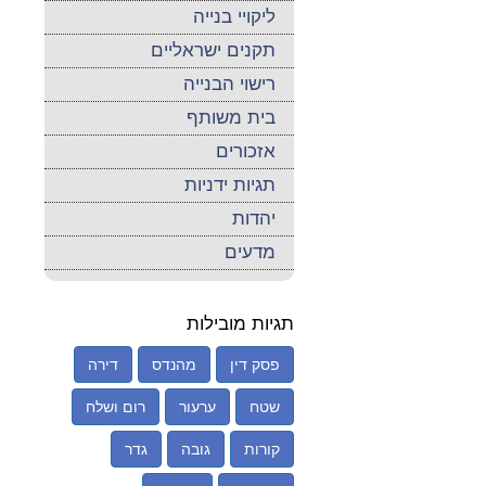
ליקויי בנייה
תקנים ישראליים
רישוי הבנייה
בית משותף
אזכורים
תגיות ידניות
יהדות
מדעים
תגיות מובילות
פסק דין
מהנדס
דירה
שטח
ערעור
רום ושלח
קורות
גובה
גדר