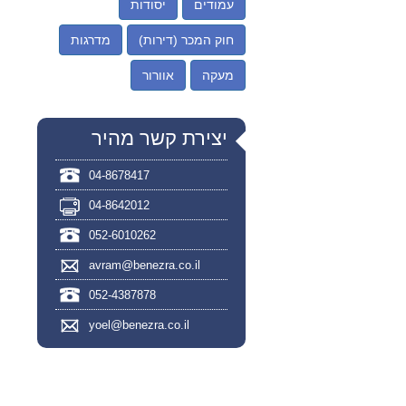
עמודים
יסודות
חוק המכר (דירות)
מדרגות
מעקה
אוורור
יצירת קשר מהיר
04-8678417
04-8642012
052-6010262
avram@benezra.co.il
052-4387878
yoel@benezra.co.il