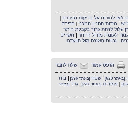
ו/או להורות על בדיקות מעבדה
|
מ"ש
|
מידות החניון המכני
|
חדירת
ין עלול להיות כרוך בקבלת היתר
וד לעומת מודול החתך
|
תשריט
ניה
|
זכויות האזרח מול הוועדה
הדפס עמוד
שלח לחבר
|
שטח
|
בית
[באתר 520]
[באתר 396]
|
עמודים
|
גדר
[באתר 241]
[באתר