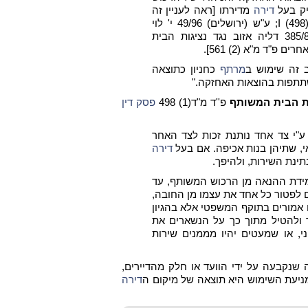
יק בעל
דירה
מדירתו [ראה לעניין זה
ע"א 204/79 ויזר נגד נציגות הבית המשותף, פ"מ מ"ד I (498); ע"ש (ירושלים) 49/96 י' לוי
השקעות ובניין נגד היועץ המשפטי לממשלה; ע"א 385/87 דליה אזוב נגד נציגות הבית
 זה שימוש ב
מרתף
כחניון כתוצאה
שתתפות בהוצאות האחזקה."
גות הבית המשותף
פ''ד מ"ד(1) 498
פסק דין
 ע"י צד אחד נותנת זכות לצד האחר
, שתיהן בנות אכיפה.
אם בעל
דירה
ינת השירות, ולהיפך.
 מידת ההנאה מן הרכוש המשותף, עד
ים לפטור כל אחד את עצמו מן החובה,
 אמורים בתוקף המשפטי אלא בהגיון
 ולהטיל מתוך כך על הנשארים את
, או שמעטים יהיו מממנים שירות
נקבעה על ידי הוועד או חלק מהדיירים,
ניעת השימוש היא תוצאה של מיקום ה
דירה