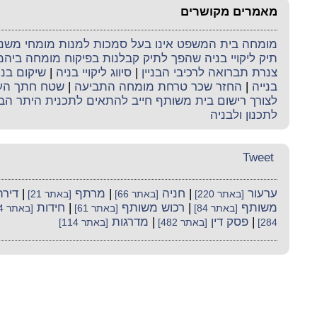
מאמרים מקושרים
מומחה בית המשפט אינו בעל סמכות למנות מומחי משנה 
תיק ליקויי בניה שהפך לתיק קבלנות בפיקוח מומחה ביה
צנרת תברואה לרכיבי הבניין
|
סיווג ליקויי בניה
|
שיקום בני
בנייה
|
החזר שכר טרחת מומחה התביעה
|
שטח חתך העמ
לצורך רישום בית משותף חייב להתאים לתכנית היתר הב
לתכנון ולבניה
Tweet
ערעור
|
חניה
|
מרתף
|
דירה
[באתר 220]
[באתר 66]
[באתר 21]
משותף
|
רכוש משותף
|
חידות
[באתר 84]
[באתר 61]
[באתר 104]
|
פסק דין
|
מדרגות
284]
[באתר 482]
[באתר 114]